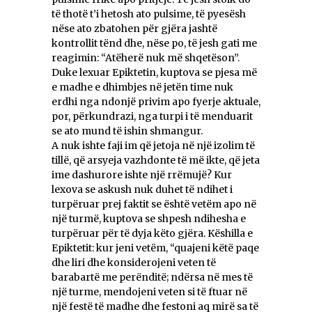
të thotë t’i hetosh ato pulsime, të pyesësh
nëse ato zbatohen për gjëra jashtë
kontrollit tënd dhe, nëse po, të jesh gati me
reagimin: “Atëherë nuk më shqetëson”.
Duke lexuar Epiktetin, kuptova se pjesa më
e madhe e dhimbjes në jetën time nuk
erdhi nga ndonjë privim apo fyerje aktuale,
por, përkundrazi, nga turpi i të menduarit
se ato mund të ishin shmangur.
A nuk ishte faji im që jetoja në një izolim të
tillë, që arsyeja vazhdonte të më ikte, që jeta
ime dashurore ishte një rrëmujë? Kur
lexova se askush nuk duhet të ndihet i
turpëruar prej faktit se është vetëm apo në
një turmë, kuptova se shpesh ndihesha e
turpëruar për të dyja këto gjëra. Këshilla e
Epiktetit: kur jeni vetëm, “quajeni këtë paqe
dhe liri dhe konsiderojeni veten të
barabartë me perënditë; ndërsa në mes të
një turme, mendojeni veten si të ftuar në
një festë të madhe dhe festoni aq mirë sa të