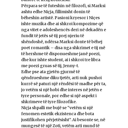
Përpara se të futeshin në filozofi, si Marksi
ashtu edhe Niçja, fillimisht donin të
bëheshin artistë. Pasioni kryesor i Niçes
ishte muzika dhe ai shkroi kompozime që
nga vitet e adoleshencës deri në dekadën e
fundit të jetës së tij prej njeriu të
shëndoshë, ndërsa Marksi donte të bëhej
poet romantik – disa nga shkrimet e tij më
të hershme të disponueshme janë poezi,
dhe kur ishte student, ai i shkroi tre libra
me poezi gruas së tij, Jenny-t.
Edhe pse ata gjetën gjurmë të
qëndrueshme diku tjetër, arti nuk pushoi
kurrë së paturi një rëndësi të madhe për ta,
jo vetëm si një hobi dhe interes në jetën e
tyre personale, por edhe si një aspekt i
shkrimeve të tyre filozofike.
Niçja shpalli me bujë se “vetëm si një
fenomen estetik ekzistenca dhe bota
justifikohen përjetësisht”. Ai besonte se, në
mungesë të një Zoti, vetëm arti mund të