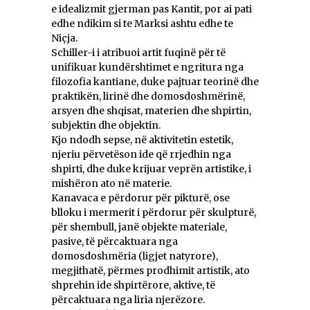
e idealizmit gjerman pas Kantit, por ai pati
edhe ndikim si te Marksi ashtu edhe te
Niçja.
Schiller-i i atribuoi artit fuqinë për të
unifikuar kundërshtimet e ngritura nga
filozofia kantiane, duke pajtuar teorinë dhe
praktikën, lirinë dhe domosdoshmërinë,
arsyen dhe shqisat, materien dhe shpirtin,
subjektin dhe objektin.
Kjo ndodh sepse, në aktivitetin estetik,
njeriu përvetëson ide që rrjedhin nga
shpirti, dhe duke krijuar veprën artistike, i
mishëron ato në materie.
Kanavaca e përdorur për pikturë, ose
blloku i mermerit i përdorur për skulpturë,
për shembull, janë objekte materiale,
pasive, të përcaktuara nga
domosdoshmëria (ligjet natyrore),
megjithatë, përmes prodhimit artistik, ato
shprehin ide shpirtërore, aktive, të
përcaktuara nga liria njerëzore.