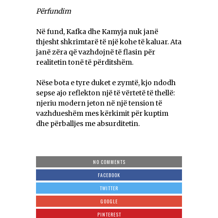
Përfundim
Në fund, Kafka dhe Kamyja nuk janë
thjesht shkrimtarë të një kohe të kaluar. Ata
janë zëra që vazhdojnë të flasin për
realitetin tonë të përditshëm.
Nëse bota e tyre duket e zymtë, kjo ndodh
sepse ajo reflekton një të vërtetë të thellë:
njeriu modern jeton në një tension të
vazhdueshëm mes kërkimit për kuptim
dhe përballjes me absurditetin.
NO COMMENTS
FACEBOOK
TWITTER
GOOGLE
PINTEREST