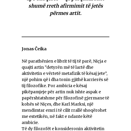
shumë rreth afirmimit të jetës
përmes artit.
Jonas Čeika
Në parathënien e librit të tij të parë, Niçja e
quajti artin “detyrën më të lartë dhe
aktivitetin e vërtetë metafizik të kësaj jete”,
një pohim që i dha tonin gjithë karrierës së
tij filozofike. Por ambicia e kësaj
pikëpamjeje për artin nuk ishte aspak e
papërshtatshme për filozofinë gjermane të
kohës së Niçes, dhe Karl Marksi, një
mendimtar emri i të cilit rrallë shoqërohet
me estetikën, në fakt e ndante këtë
ambicie.
Të dy filozofët e konsideronin aktivitetin