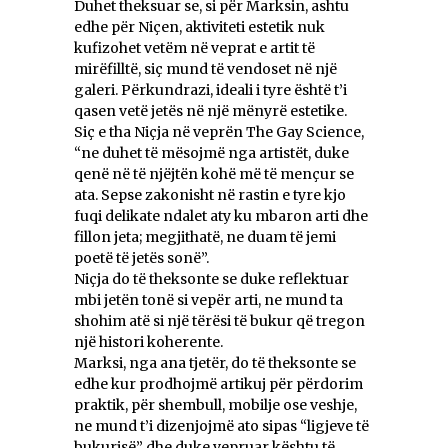
Duhet theksuar se, si për Marksin, ashtu
edhe për Niçen, aktiviteti estetik nuk
kufizohet vetëm në veprat e artit të
mirëfilltë, siç mund të vendoset në një
galeri. Përkundrazi, ideali i tyre është t’i
qasen vetë jetës në një mënyrë estetike.
Siç e tha Niçja në veprën The Gay Science,
“ne duhet të mësojmë nga artistët, duke
qenë në të njëjtën kohë më të mençur se
ata. Sepse zakonisht në rastin e tyre kjo
fuqi delikate ndalet aty ku mbaron arti dhe
fillon jeta; megjithatë, ne duam të jemi
poetë të jetës sonë”.
Niçja do të theksonte se duke reflektuar
mbi jetën tonë si vepër arti, ne mund ta
shohim atë si një tërësi të bukur që tregon
një histori koherente.
Marksi, nga ana tjetër, do të theksonte se
edhe kur prodhojmë artikuj për përdorim
praktik, për shembull, mobilje ose veshje,
ne mund t’i dizenjojmë ato sipas “ligjeve të
bukurisë” dhe duke vepruar kështu të