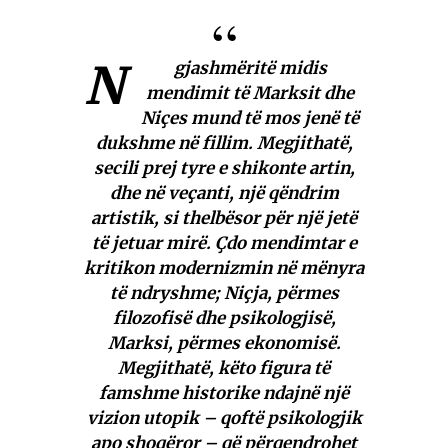
N
gjashmëritë midis
mendimit të Marksit dhe
Niçes mund të mos jenë të
dukshme në fillim. Megjithatë,
secili prej tyre e shikonte artin,
dhe në veçanti, një qëndrim
artistik, si thelbësor për një jetë
të jetuar mirë. Çdo mendimtar e
kritikon modernizmin në mënyra
të ndryshme; Niçja, përmes
filozofisë dhe psikologjisë,
Marksi, përmes ekonomisë.
Megjithatë, këto figura të
famshme historike ndajnë një
vizion utopik – qoftë psikologjik
apo shoqëror – që përqendrohet