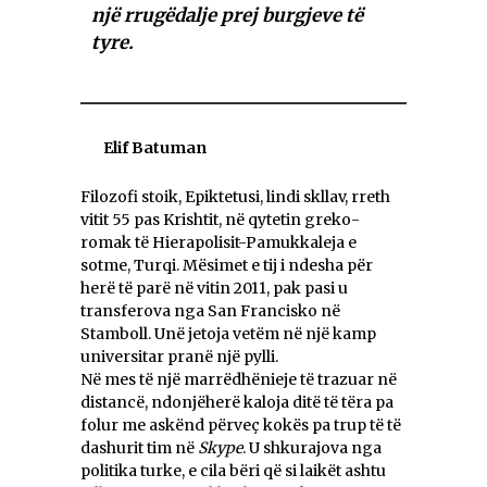
një rrugëdalje prej burgjeve të
tyre.
Elif Batuman
Filozofi stoik, Epiktetusi, lindi skllav, rreth
vitit 55 pas Krishtit, në qytetin greko-
romak të Hierapolisit-Pamukkaleja e
sotme, Turqi. Mësimet e tij i ndesha për
herë të parë në vitin 2011, pak pasi u
transferova nga San Francisko në
Stamboll. Unë jetoja vetëm në një kamp
universitar pranë një pylli.
Në mes të një marrëdhënieje të trazuar në
distancë, ndonjëherë kaloja ditë të tëra pa
folur me askënd përveç kokës pa trup të të
dashurit tim në
Skype
. U shkurajova nga
politika turke, e cila bëri që si laikët ashtu