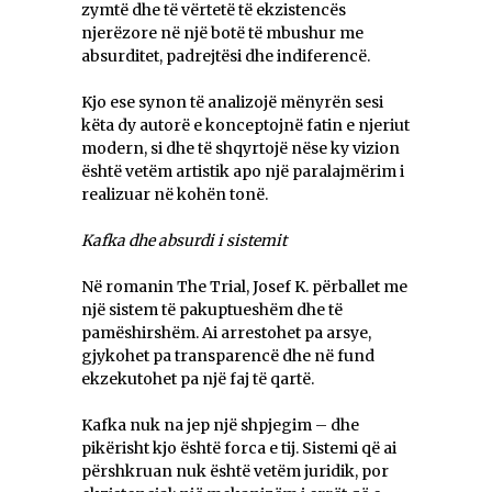
zymtë dhe të vërtetë të ekzistencës
njerëzore në një botë të mbushur me
absurditet, padrejtësi dhe indiferencë.
Kjo ese synon të analizojë mënyrën sesi
këta dy autorë e konceptojnë fatin e njeriut
modern, si dhe të shqyrtojë nëse ky vizion
është vetëm artistik apo një paralajmërim i
realizuar në kohën tonë.
Kafka dhe absurdi i sistemit
Në romanin The Trial, Josef K. përballet me
një sistem të pakuptueshëm dhe të
pamëshirshëm. Ai arrestohet pa arsye,
gjykohet pa transparencë dhe në fund
ekzekutohet pa një faj të qartë.
Kafka nuk na jep një shpjegim – dhe
pikërisht kjo është forca e tij. Sistemi që ai
përshkruan nuk është vetëm juridik, por