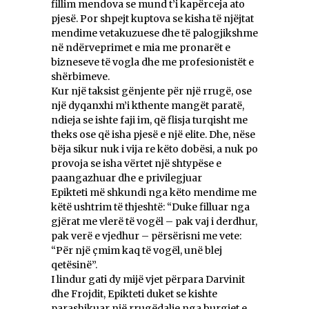
fillim mendova se mund t’i kapërceja ato
pjesë. Por shpejt kuptova se kisha të njëjtat
mendime vetakuzuese dhe të palogjikshme
në ndërveprimet e mia me pronarët e
bizneseve të vogla dhe me profesionistët e
shërbimeve.
Kur një taksist gënjente për një rrugë, ose
një dyqanxhi m’i kthente mangët paratë,
ndieja se ishte faji im, që flisja turqisht me
theks ose që isha pjesë e një elite. Dhe, nëse
bëja sikur nuk i vija re këto dobësi, a nuk po
provoja se isha vërtet një shtypëse e
paangazhuar dhe e privilegjuar
Epikteti më shkundi nga këto mendime me
këtë ushtrim të thjeshtë: “Duke filluar nga
gjërat me vlerë të vogël – pak vaj i derdhur,
pak verë e vjedhur – përsërisni me vete:
“Për një çmim kaq të vogël, unë blej
qetësinë”.
I lindur gati dy mijë vjet përpara Darvinit
dhe Frojdit, Epikteti duket se kishte
parashikuar një rrugëdalje nga burgjet e