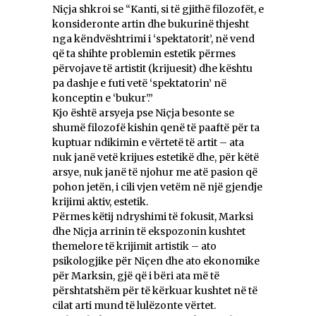
Niçja shkroi se “Kanti, si të gjithë filozofët, e
konsideronte artin dhe bukurinë thjesht
nga këndvështrimi i ‘spektatorit’, në vend
që ta shihte problemin estetik përmes
përvojave të artistit (krijuesit) dhe kështu
pa dashje e futi vetë ‘spektatorin’ në
konceptin e ‘bukur’.”
Kjo është arsyeja pse Niçja besonte se
shumë filozofë kishin qenë të paaftë për ta
kuptuar ndikimin e vërtetë të artit – ata
nuk janë vetë krijues estetikë dhe, për këtë
arsye, nuk janë të njohur me atë pasion që
pohon jetën, i cili vjen vetëm në një gjendje
krijimi aktiv, estetik.
Përmes këtij ndryshimi të fokusit, Marksi
dhe Niçja arrinin të ekspozonin kushtet
themelore të krijimit artistik – ato
psikologjike për Niçen dhe ato ekonomike
për Marksin, gjë që i bëri ata më të
përshtatshëm për të kërkuar kushtet në të
cilat arti mund të lulëzonte vërtet.