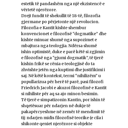
estetik të pandashëm nga një ekzistencë e
vërtetë njerëzore.
Drejt fundit të shekullit të 18-të, filozofia
gjermane po përjetonte një revolucion.
Filozofia e Kantit kishte shembur
konvencionet e filozofisë “dogmatike” dhe
kishte minuar shumë nga supozimet e
mbajtura nga teologjia. Ndërsa shumë
ishin optimistë, duke e parë këtë si zgjimin
e filozofisë nga “gjumi dogmatik”, të tjerë
kishin frikë se rënia e teologjisë do ta
zhvishte jetën nga kuptimi dhe justifikimi i
saj. Në këtë kontekst, termi “nihilizëm” u
popullarizua për herë të parë, pasi filozofi
Friedrich Jacobi e akuzoi filozofinë e Kantit
si nihiliste për aq sa ajo minon besimin.
Të tjerë e simpatizonin Kantin, por ishin të
shqetësuar për ndarjen në dukje të
pakapërcyeshme në zemër të mendimit të
tij: ndarjen midis filozofisë teorike (e cila i
shikonte qeniet njerëzore si objekte