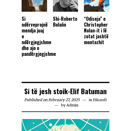
Si
Shi-Roberto
“Odiseja” e
ndërveprojnë
Bolaño
Christopher
mendja juaj
Nolan-it i lë
e
zotat jashtë
ndërgjegjshme
montazhit
dhe ajo e
pandërgjegjshme
Si të jesh stoik-Elif Batuman
Published on February 27, 2025
in
Filozofi
by
Admin