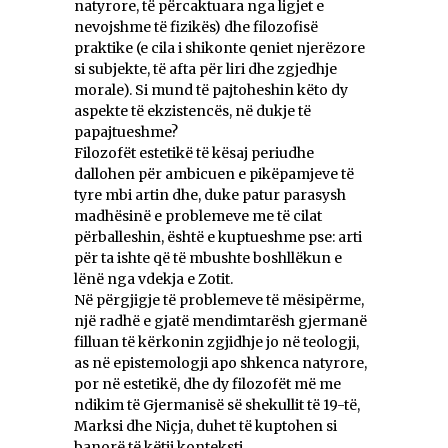
natyrore, të përcaktuara nga ligjet e
nevojshme të fizikës) dhe filozofisë
praktike (e cila i shikonte qeniet njerëzore
si subjekte, të afta për liri dhe zgjedhje
morale). Si mund të pajtoheshin këto dy
aspekte të ekzistencës, në dukje të
papajtueshme?
Filozofët estetikë të kësaj periudhe
dallohen për ambicuen e pikëpamjeve të
tyre mbi artin dhe, duke patur parasysh
madhësinë e problemeve me të cilat
përballeshin, është e kuptueshme pse: arti
për ta ishte që të mbushte boshllëkun e
lënë nga vdekja e Zotit.
Në përgjigje të problemeve të mësipërme,
një radhë e gjatë mendimtarësh gjermanë
filluan të kërkonin zgjidhje jo në teologji,
as në epistemologji apo shkenca natyrore,
por në estetikë, dhe dy filozofët më me
ndikim të Gjermanisë së shekullit të 19-të,
Marksi dhe Niçja, duhet të kuptohen si
banorë të këtij konteksti.