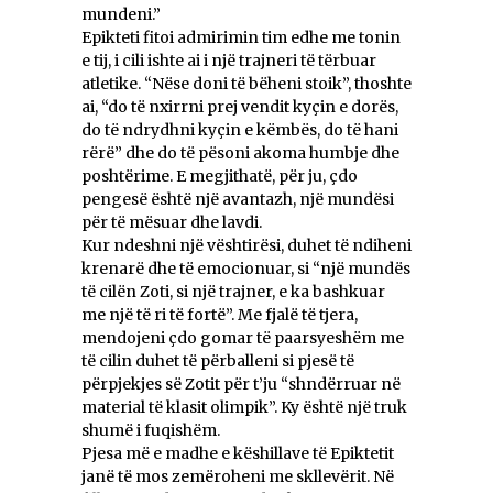
mundeni.”
Epikteti fitoi admirimin tim edhe me tonin
e tij, i cili ishte ai i një trajneri të tërbuar
atletike. “Nëse doni të bëheni stoik”, thoshte
ai, “do të nxirrni prej vendit kyçin e dorës,
do të ndrydhni kyçin e këmbës, do të hani
rërë” dhe do të pësoni akoma humbje dhe
poshtërime. E megjithatë, për ju, çdo
pengesë është një avantazh, një mundësi
për të mësuar dhe lavdi.
Kur ndeshni një vështirësi, duhet të ndiheni
krenarë dhe të emocionuar, si “një mundës
të cilën Zoti, si një trajner, e ka bashkuar
me një të ri të fortë”. Me fjalë të tjera,
mendojeni çdo gomar të paarsyeshëm me
të cilin duhet të përballeni si pjesë të
përpjekjes së Zotit për t’ju “shndërruar në
material të klasit olimpik”. Ky është një truk
shumë i fuqishëm.
Pjesa më e madhe e këshillave të Epiktetit
janë të mos zemëroheni me skllevërit. Në