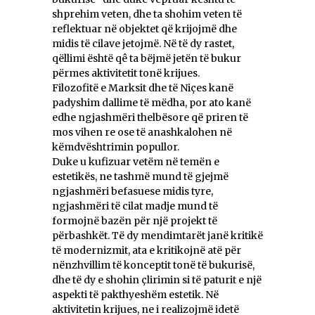
shprehim veten, dhe ta shohim veten të
reflektuar në objektet që krijojmë dhe
midis të cilave jetojmë. Në të dy rastet,
qëllimi është qê ta bëjmë jetën të bukur
përmes aktivitetit tonë krijues.
Filozofitë e Marksit dhe të Niçes kanë
padyshim dallime të mëdha, por ato kanë
edhe ngjashmëri thelbësore që priren të
mos vihen re ose të anashkalohen në
këmdvështrimin popullor.
Duke u kufizuar vetëm në temën e
estetikës, ne tashmë mund të gjejmë
ngjashmëri befasuese midis tyre,
ngjashmëri të cilat madje mund të
formojnë bazën për një projekt të
përbashkët. Të dy mendimtarët janë kritikë
të modernizmit, ata e kritikojnë atë për
nënzhvillim të konceptit tonë të bukurisë,
dhe të dy e shohin çlirimin si të paturit e një
aspekti të pakthyeshëm estetik. Në
aktivitetin krijues, ne i realizojmë idetë