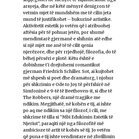
arsyeja, dhe në këtë mënyrë denigron të
vetmin mjet të mundshëm me të cilin jeta
mund të justifikohet – bukurinë artistike.
Aktivitetit estetik jo vetëm që i atribuohej
aftësia për të pohuar jetën, por shumë
mendimtarë gjermanë e shihnin atë edhe
si një mjet me anë të të cilit qenia
njerëzore, dhe për rrjedhojë, filozofia, do të
bëhej përsëri e plotë. Këtu është e
dobishme t’i drejtohemi romantikut
gjerman Friedrich Schiller. Sot, ai kujtohet
më shpesh si poet dhe dramaturg, i njohur
për shkrimin e Ode to Joy të përfshirë në
Simfoninë e 9-të të Beethoven-it, si dhe të
The Robbers, një dramë tragjike me
ndikim. Megjithatë, në kohën e tij, ai ishte
po aq me ndikim sa një filozof, i cili, me
shkrime të tilla si “Mbi Edukimin Estetik të
Njeriut”, paraqiti një nga filozofitë më
ambicioze të artit të kohës së tij. Jo vetëm
që puna e tij ishte vendimtare në zhvillimin