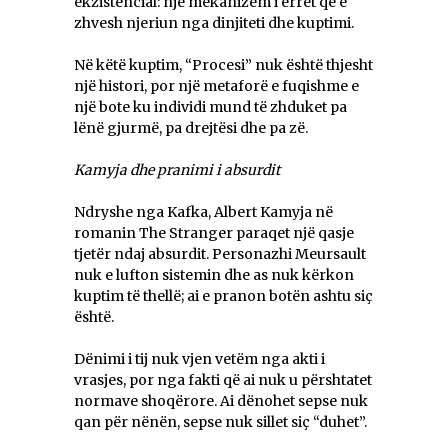
ekzistencial: një mekanizëm i errët që e
zhvesh njeriun nga dinjiteti dhe kuptimi.
Në këtë kuptim, “Procesi” nuk është thjesht
një histori, por një metaforë e fuqishme e
një bote ku individi mund të zhduket pa
lënë gjurmë, pa drejtësi dhe pa zë.
Kamyja dhe pranimi i absurdit
Ndryshe nga Kafka, Albert Kamyja në
romanin The Stranger paraqet një qasje
tjetër ndaj absurdit. Personazhi Meursault
nuk e lufton sistemin dhe as nuk kërkon
kuptim të thellë; ai e pranon botën ashtu siç
është.
Dënimi i tij nuk vjen vetëm nga akti i
vrasjes, por nga fakti që ai nuk u përshtatet
normave shoqërore. Ai dënohet sepse nuk
qan për nënën, sepse nuk sillet siç “duhet”.