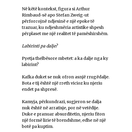
Në këtë kontekst, figura si Arthur
Rimbaud-së apo Stefan Zweig-ut
përforcojnë ndjesinë e një epoke të
trazuar, ku ndjeshmëria artistike shpesh
përplaset me një realitet të pamëshirshëm.
Labirinti pa dalje?
Pyetja thelbësore mbetet: a ka dalje nga ky
labirint?
Kafka duket se nuk ofron asnjë rrugëdalje.
Bota e tij është një rreth vicioz ku njeriu
endet pa shpresë.
Kamyja, përkundrazi, sugjeron se dalja
nuk është në arratisje, por në vetëdije.
Duke e pranuar absurditetin, njeriu fiton
një formë lirie të brendshme, edhe në një
botë pa kuptim.