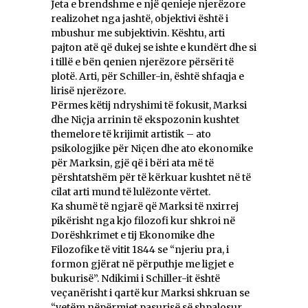
Jeta e brendshme e një qenieje njerëzore
realizohet nga jashtë, objektivi është i
mbushur me subjektivin. Kështu, arti
pajton atë që dukej se ishte e kundërt dhe si
i tillë e bën qenien njerëzore përsëri të
plotë. Arti, për Schiller-in, është shfaqja e
lirisë njerëzore.
Përmes këtij ndryshimi të fokusit, Marksi
dhe Niçja arrinin të ekspozonin kushtet
themelore të krijimit artistik – ato
psikologjike për Niçen dhe ato ekonomike
për Marksin, gjë që i bëri ata më të
përshtatshëm për të kërkuar kushtet në të
cilat arti mund të lulëzonte vërtet.
Ka shumë të ngjarë që Marksi të nxirrej
pikërisht nga kjo filozofi kur shkroi në
Dorëshkrimet e tij Ekonomike dhe
Filozofike të vitit 1844 se “njeriu pra, i
formon gjërat në përputhje me ligjet e
bukurisë”. Ndikimi i Schiller-it është
veçanërisht i qartë kur Marksi shkruan se
“vetëm nëpërmjet pasurisë së shpalosur