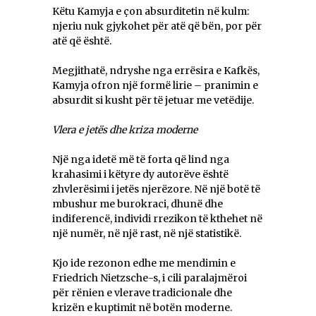
Këtu Kamyja e çon absurditetin në kulm:
njeriu nuk gjykohet për atë që bën, por për
atë që është.
Megjithatë, ndryshe nga errësira e Kafkës,
Kamyja ofron një formë lirie – pranimin e
absurdit si kusht për të jetuar me vetëdije.
Vlera e jetës dhe kriza moderne
Një nga idetë më të forta që lind nga
krahasimi i këtyre dy autorëve është
zhvlerësimi i jetës njerëzore. Në një botë të
mbushur me burokraci, dhunë dhe
indiferencë, individi rrezikon të kthehet në
një numër, në një rast, në një statistikë.
Kjo ide rezonon edhe me mendimin e
Friedrich Nietzsche-s, i cili paralajmëroi
për rënien e vlerave tradicionale dhe
krizën e kuptimit në botën moderne.