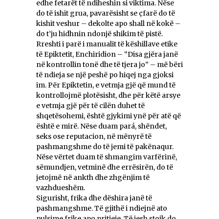
edhe fetarët të ndiheshin si viktima. Nëse
do të ishit grua, pavarësisht se çfarë do të
kishit veshur – dekolte apo shall në kokë –
do t’ju hidhnin ndonjë shikim të pistë.
Rreshti i parë i manualit të këshillave etike
të Epiktetit, Enchiridion – “Disa gjëra janë
në kontrollin tonë dhe të tjera jo” – më bëri
të ndieja se një peshë po hiqej nga gjoksi
im. Për Epiktetin, e vetmja gjë që mund të
kontrollojmë plotësisht, dhe për këtë arsye
e vetmja gjë për të cilën duhet të
shqetësohemi, është gjykimi ynë për atë që
është e mirë. Nëse duam pará, shëndet,
seks ose reputacion, në mënyrë të
pashmangshme do të jemi të pakënaqur.
Nëse vërtet duam të shmangim varfërinë,
sëmundjen, vetminë dhe errësirën, do të
jetojmë në ankth dhe zhgënjim të
vazhdueshëm.
Sigurisht, frika dhe dëshira janë të
pashmangshme. Të gjithë i ndiejnë ato
pulsime frike apo pritjeje. Të jesh stoik do