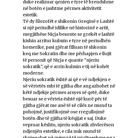
duke realizuar qenien e tyre të brendshme
në botën e jashtme përmes aktivitetit
estetik.
Të dy filozofët e shikonin Greqinë e Lashtë
si një periudhë idilike në historinë e artit,
megjithëse Niçja besonte se grekët e lashtë
kishin arritur kulmin e tyre në periudhën
homerike, pasi gjërat filluan të shkonin
keq me Sokratin dhe me përhapjen e llojit
të personit që Niçja e quante “njeriu
sokratik”, që e arrin kulmin e tij në kohët
moderne.
Njeriu sokratik është ai që e vë ndjekjen e
së vërtetës mbi të gjitha dhe angazhohet në
këtë ndjekje përmes arsyes së qetë, duke
besuar se e vërteta është një kurë për të
gjitha gjërat me anë të së cilës ne mund ta
pohojmë, justifikojmë ose rregullojmë
botën dhe të gjitha të këqijat e saj. Duke
vepruar kështu, njeriu sokratik zhvlerëson
ndjenjën estetike, e cila nuk mund të
shpjegohet në mënyrë të mjaftueshme nga