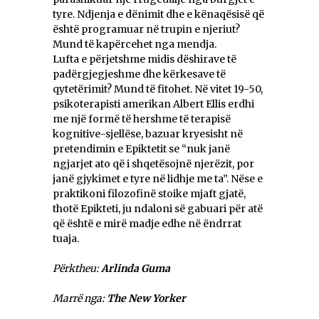
tyre. Ndjenja e dënimit dhe e kënaqësisë që
është programuar në trupin e njeriut?
Mund të kapërcehet nga mendja.
Lufta e përjetshme midis dëshirave të
padërgjegjeshme dhe kërkesave të
qytetërimit? Mund të fitohet. Në vitet 19-50,
psikoterapisti amerikan Albert Ellis erdhi
me një formë të hershme të terapisë
kognitive-sjellëse, bazuar kryesisht në
pretendimin e Epiktetit se “nuk janë
ngjarjet ato që i shqetësojnë njerëzit, por
janë gjykimet e tyre në lidhje me ta”. Nëse e
praktikoni filozofinë stoike mjaft gjatë,
thotë Epikteti, ju ndaloni së gabuari për atë
që është e mirë madje edhe në ëndrrat
tuaja.
Përktheu:
Arlinda Guma
Marrë nga:
The New Yorker