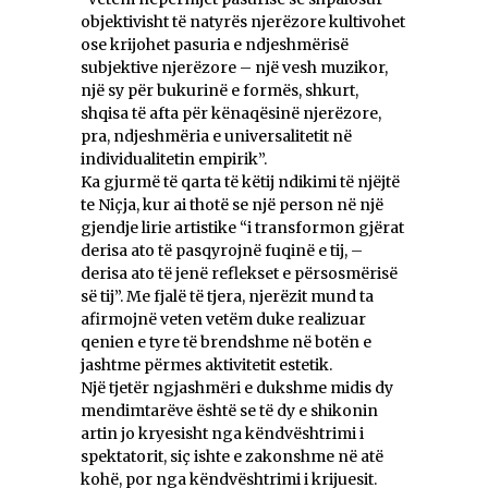
objektivisht të natyrës njerëzore kultivohet
ose krijohet pasuria e ndjeshmërisë
subjektive njerëzore – një vesh muzikor,
një sy për bukurinë e formës, shkurt,
shqisa të afta për kënaqësinë njerëzore,
pra, ndjeshmëria e universalitetit në
individualitetin empirik”.
Ka gjurmë të qarta të këtij ndikimi të njëjtë
te Niçja, kur ai thotë se një person në një
gjendje lirie artistike “i transformon gjërat
derisa ato të pasqyrojnë fuqinë e tij, –
derisa ato të jenë reflekset e përsosmërisë
së tij”. Me fjalë të tjera, njerëzit mund ta
afirmojnë veten vetëm duke realizuar
qenien e tyre të brendshme në botën e
jashtme përmes aktivitetit estetik.
Një tjetër ngjashmëri e dukshme midis dy
mendimtarëve është se të dy e shikonin
artin jo kryesisht nga këndvështrimi i
spektatorit, siç ishte e zakonshme në atë
kohë, por nga këndvështrimi i krijuesit.