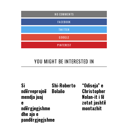
NO COMMENTS
FACEBOOK
TWITTER
GOOGLE
PINTEREST
YOU MIGHT BE INTERESTED IN
Si
Shi-Roberto
“Odiseja” e
ndërveprojnë
Bolaño
Christopher
mendja juaj
Nolan-it i lë
e
zotat jashtë
ndërgjegjshme
montazhit
dhe ajo e
pandërgjegjshme