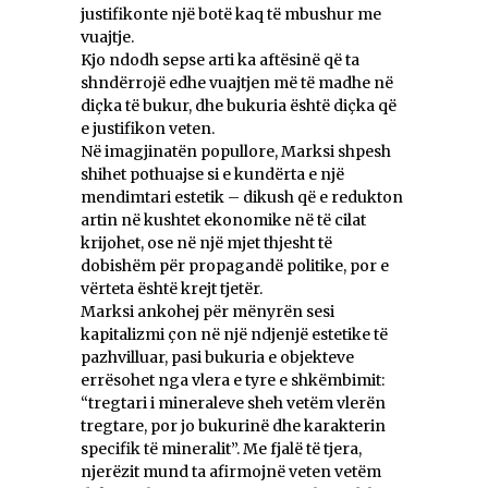
justifikonte një botë kaq të mbushur me
vuajtje.
Kjo ndodh sepse arti ka aftësinë që ta
shndërrojë edhe vuajtjen më të madhe në
diçka të bukur, dhe bukuria është diçka që
e justifikon veten.
Në imagjinatën popullore, Marksi shpesh
shihet pothuajse si e kundërta e një
mendimtari estetik – dikush që e redukton
artin në kushtet ekonomike në të cilat
krijohet, ose në një mjet thjesht të
dobishëm për propagandë politike, por e
vërteta është krejt tjetër.
Marksi ankohej për mënyrën sesi
kapitalizmi çon në një ndjenjë estetike të
pazhvilluar, pasi bukuria e objekteve
errësohet nga vlera e tyre e shkëmbimit:
“tregtari i mineraleve sheh vetëm vlerën
tregtare, por jo bukurinë dhe karakterin
specifik të mineralit”. Me fjalë të tjera,
njerëzit mund ta afirmojnë veten vetëm