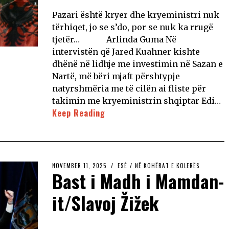
Pazari është kryer dhe kryeministri nuk
tërhiqet, jo se s’do, por se nuk ka rrugë
tjetër… Arlinda Guma Në
intervistën që Jared Kuahner kishte
dhënë në lidhje me investimin në Sazan e
Nartë, më bëri mjaft përshtypje
natyrshmëria me të cilën ai fliste për
takimin me kryeministrin shqiptar Edi…
Keep Reading
NOVEMBER 11, 2025
ESÉ
/
NË KOHËRAT E KOLERËS
Bast i Madh i Mamdan-
it/Slavoj Žižek