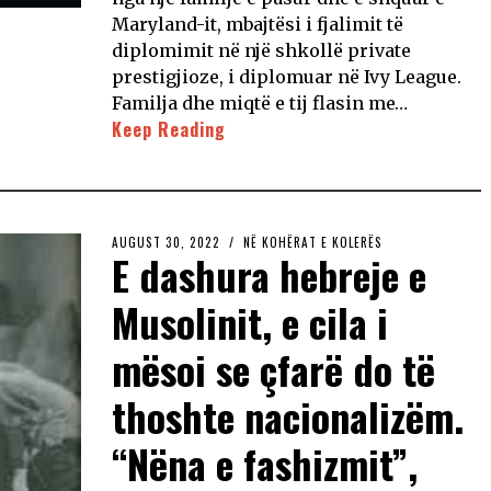
Maryland-it, mbajtësi i fjalimit të
diplomimit në një shkollë private
prestigjioze, i diplomuar në Ivy League.
Familja dhe miqtë e tij flasin me…
Keep Reading
AUGUST 30, 2022
NË KOHËRAT E KOLERËS
E dashura hebreje e
Musolinit, e cila i
mësoi se çfarë do të
thoshte nacionalizëm.
“Nëna e fashizmit”,