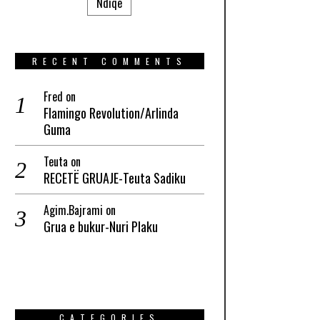
Ndiqe
RECENT COMMENTS
Fred
on
Flamingo Revolution/Arlinda
Guma
Teuta
on
RECETË GRUAJE-Teuta Sadiku
Agim.Bajrami
on
Grua e bukur-Nuri Plaku
CATEGORIES