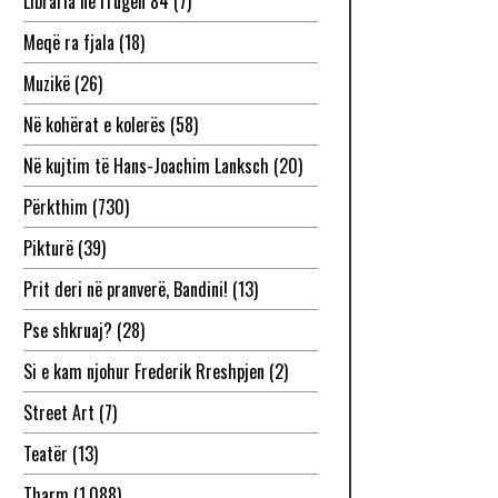
Libraria në rrugën 84
(7)
Meqë ra fjala
(18)
Muzikë
(26)
Në kohërat e kolerës
(58)
Në kujtim të Hans-Joachim Lanksch
(20)
Përkthim
(730)
Pikturë
(39)
Prit deri në pranverë, Bandini!
(13)
Pse shkruaj?
(28)
Si e kam njohur Frederik Rreshpjen
(2)
Street Art
(7)
Teatër
(13)
Tharm
(1,088)