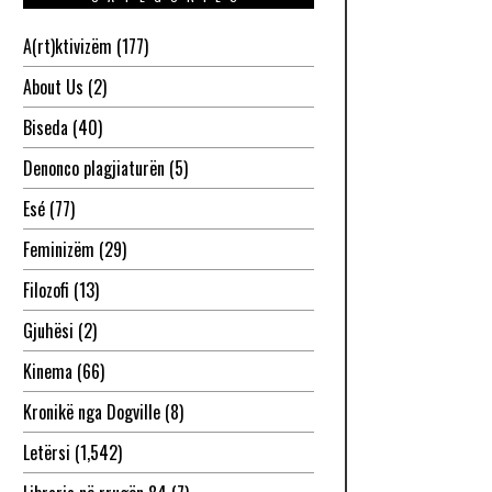
A(rt)ktivizëm
(177)
About Us
(2)
Biseda
(40)
Denonco plagjiaturën
(5)
Esé
(77)
Feminizëm
(29)
Filozofi
(13)
Gjuhësi
(2)
Kinema
(66)
Kronikë nga Dogville
(8)
Letërsi
(1,542)