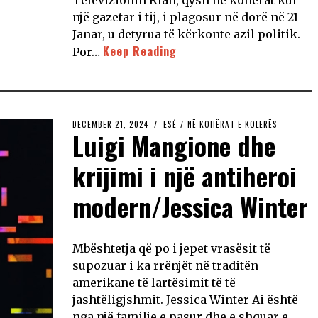
një gazetar i tij, i plagosur në dorë në 21
Janar, u detyrua të kërkonte azil politik.
Keep Reading
Por…
DECEMBER 21, 2024
ESÉ
/
NË KOHËRAT E KOLERËS
Luigi Mangione dhe
krijimi i një antiheroi
modern/Jessica Winter
Mbështetja që po i jepet vrasësit të
supozuar i ka rrënjët në traditën
amerikane të lartësimit të të
jashtëligjshmit. Jessica Winter Ai është
nga një familje e pasur dhe e shquar e