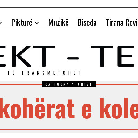
Pikturë
Muzikë
Biseda
Tirana Rev
O TЁ TRANSMETOHET
CATEGORY ARCHIVE
kohërat e kol