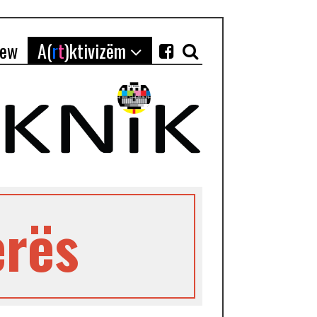
iew
A(
r
t
)ktivizëm
erës