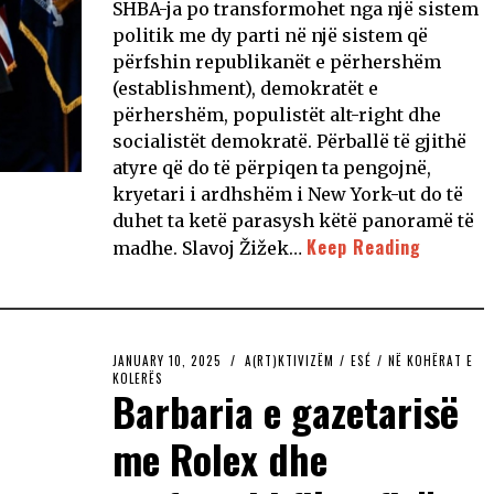
SHBA-ja po transformohet nga një sistem
politik me dy parti në një sistem që
përfshin republikanët e përhershëm
(establishment), demokratët e
përhershëm, populistët alt-right dhe
socialistët demokratë. Përballë të gjithë
atyre që do të përpiqen ta pengojnë,
kryetari i ardhshëm i New York-ut do të
duhet ta ketë parasysh këtë panoramë të
Keep Reading
madhe. Slavoj Žižek…
JANUARY 10, 2025
A(RT)KTIVIZËM
/
ESÉ
/
NË KOHËRAT E
KOLERËS
Barbaria e gazetarisë
me Rolex dhe