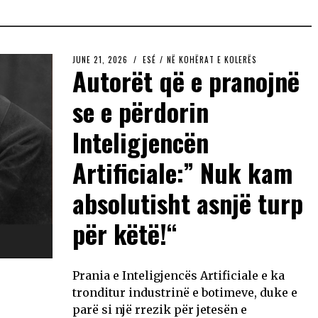
JUNE 21, 2026
ESÉ
/
NË KOHËRAT E KOLERËS
Autorët që e pranojnë
se e përdorin
Inteligjencën
Artificiale:” Nuk kam
absolutisht asnjë turp
për këtë!“
Prania e Inteligjencës Artificiale e ka
tronditur industrinë e botimeve, duke e
parë si një rrezik për jetesën e