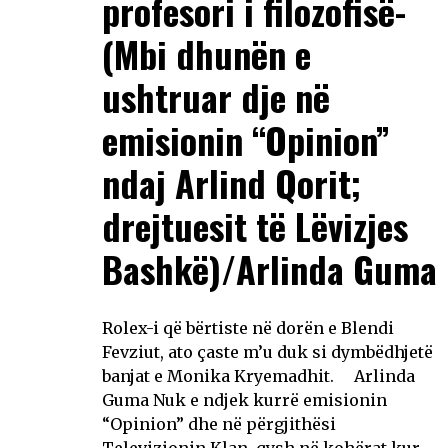
profesori i filozofisë-
(Mbi dhunën e
ushtruar dje në
emisionin “Opinion”
ndaj Arlind Qorit;
drejtuesit të Lëvizjes
Bashkë)/Arlinda Guma
Rolex-i që bërtiste në dorën e Blendi
Fevziut, ato çaste m’u duk si dymbëdhjetë
banjat e Monika Kryemadhit. Arlinda
Guma Nuk e ndjek kurrë emisionin
“Opinion” dhe në përgjithësi
Televizionin Klan, qysh në kohërat kur