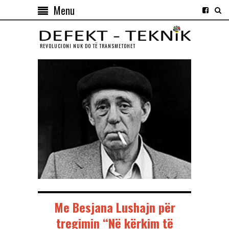
Menu
REVOLUCIONI NUK DO TЁ TRANSMETOHET
Me Besjana Lushajn për
tregimin “Në kërkim të