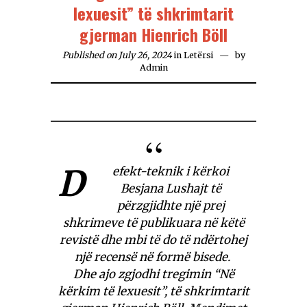
lexuesit” të shkrimtarit
gjerman Hienrich Böll
Published on July 26, 2024
in
Letërsi
by
Admin
D
efekt-teknik i kërkoi
Besjana Lushajt të
përzgjidhte një prej
shkrimeve të publikuara në këtë
revistë dhe mbi të do të ndërtohej
një recensë në formë bisede.
Dhe ajo zgjodhi tregimin “Në
kërkim të lexuesit”, të shkrimtarit