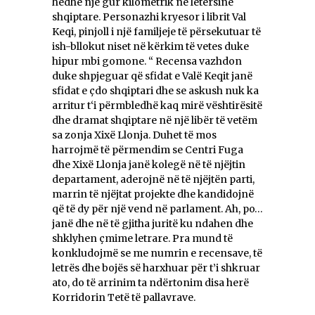
hedhë një gur kilometrik në letërsinë
shqiptare. Personazhi kryesor i librit Val
Keqi, pinjoll i një familjeje të përsekutuar të
ish-bllokut niset në kërkim të vetes duke
hipur mbi gomone. “ Recensa vazhdon
duke shpjeguar që sfidat e Valë Keqit janë
sfidat e çdo shqiptari dhe se askush nuk ka
arritur t‘i përmbledhë kaq mirë vështirësitë
dhe dramat shqiptare në një libër të vetëm
sa zonja Xixë Llonja. Duhet të mos
harrojmë të përmendim se Centri Fuga
dhe Xixë Llonja janë kolegë në të njëjtin
departament, aderojnë në të njëjtën parti,
marrin të njëjtat projekte dhe kandidojnë
që të dy për një vend në parlament. Ah, po…
janë dhe në të gjitha juritë ku ndahen dhe
shklyhen çmime letrare. Pra mund të
konkludojmë se me numrin e recensave, të
letrës dhe bojës së harxhuar për t’i shkruar
ato, do të arrinim ta ndërtonim disa herë
Korridorin Tetë të pallavrave.