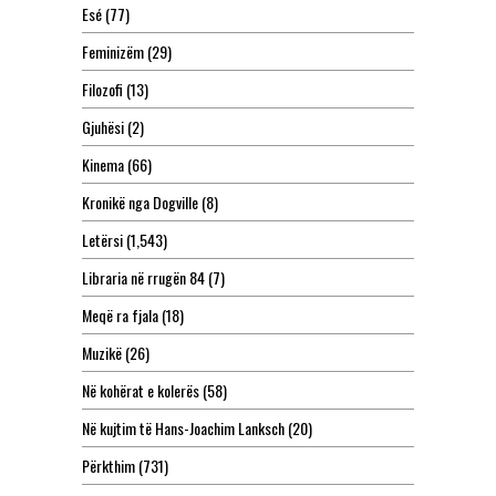
Esé
(77)
Feminizëm
(29)
Filozofi
(13)
Gjuhësi
(2)
Kinema
(66)
Kronikë nga Dogville
(8)
Letërsi
(1,543)
Libraria në rrugën 84
(7)
Meqë ra fjala
(18)
Muzikë
(26)
Në kohërat e kolerës
(58)
Në kujtim të Hans-Joachim Lanksch
(20)
Përkthim
(731)