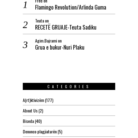
Fred
on
Flamingo Revolution/Arlinda Guma
Teuta
on
RECETË GRUAJE-Teuta Sadiku
Agim.Bajrami
on
Grua e bukur-Nuri Plaku
CATEGORIES
A(rt)ktivizëm
(177)
About Us
(2)
Biseda
(40)
Denonco plagjiaturën
(5)