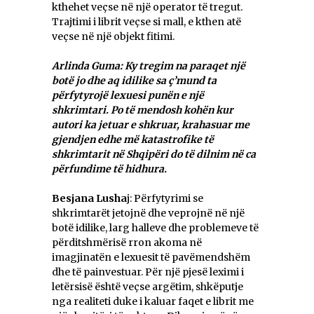
kthehet veçse në një operator të tregut.
Trajtimi i librit veçse si mall, e kthen atë
veçse në një objekt fitimi.
Arlinda Guma: Ky tregim na paraqet një
botë jo dhe aq idilike sa ç’mund ta
përfytyrojë lexuesi punën e një
shkrimtari. Po të mendosh kohën kur
autori ka jetuar e shkruar,
krahasuar
me
gjendjen edhe më katastrofike të
shkrimtarit në Shqipëri do të dilnim në ca
përfundime të hidhura.
Besjana Lusha
j: Përfytyrimi se
shkrimtarët jetojnë dhe veprojnë në një
botë idilike, larg halleve dhe problemeve të
përditshmërisë rron akoma në
imagjinatën e lexuesit të pavëmendshëm
dhe të painvestuar. Për një pjesë leximi i
letërsisë është veçse argëtim, shkëputje
nga realiteti duke i kaluar faqet e librit me