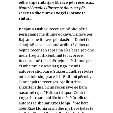
edhe shpërndarja e librave për recensa…
Numri i madh i librave të dhuruar për
recensa dhe numri i vogël i librave të
shitur…
Besjana Lushaj:
Recensat në Shqipëri i
përngjajnë më shumë qokave, vizitave për
Bajram dhe ftesave për dasëm. “Duhet t’u
shkojmë sepse na kanë ardhur”, duhet ta
bëjmë recensën sepse na e ka bërë. Jep dhe
merr, tregu i shkëmbimit të favoreve.
Recensat në fakt shërbejnë më shumë për
t’i mbajtur lexuesit larg nga leximi i
autorëve shqiptarë. Suksesi i radhës i botës
intelektule shqiptare është kthimi përmbys
i konceptit të recensës. Një ilustrim i
shkurtër i disa biçim recensave që kam
hasur në rrjet: “Kritiku i shquar Centri
Fuga shkruan mbi librin më të fundit të
autores së shquar Xixë Llonja”: “Me këtë
libër Xixë Llonja arrin dhe një herë tjetër të