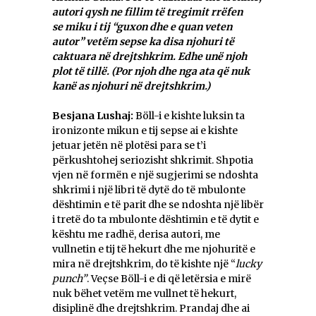
autori qysh ne fillim të tregimit rrëfen
se miku i tij “guxon dhe e quan veten
autor” vetëm sepse ka disa njohuri të
caktuara në drejtshkrim. Edhe unë njoh
plot të tillë. (Por
njoh dhe nga ata që nuk
kanë as njohuri në drejtshkrim.)
Besjana Lushaj:
Böll-i e kishte luksin ta
ironizonte mikun e tij sepse ai e kishte
jetuar jetën në plotësi para se t’i
përkushtohej seriozisht shkrimit. Shpotia
vjen në formën e një sugjerimi se ndoshta
shkrimi i një libri të dytë do të mbulonte
dështimin e të parit dhe se ndoshta një libër
i tretë do ta mbulonte dështimin e të dytit e
kështu me radhë, derisa autori, me
vullnetin e tij të hekurt dhe me njohuritë e
mira në drejtshkrim, do të kishte një “
lucky
punch”
. Veçse Böll-i e di që letërsia e mirë
nuk bëhet vetëm me vullnet të hekurt,
disiplinë dhe drejtshkrim. Prandaj dhe ai