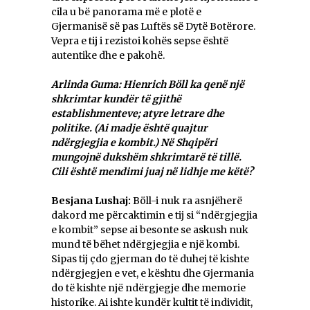
cila u bë panorama më e plotë e
Gjermanisë së pas Luftës së Dytë Botërore.
Vepra e tij i rezistoi kohës sepse është
autentike dhe e pakohë.
Arlinda Guma: Hienrich Böll ka qenë një
shkrimtar kundër të gjithë
establishmenteve; atyre letrare dhe
politike. (Ai madje është
quajtur
ndërgjegjia e kombit.) Në Shqipëri
mungojnë dukshëm shkrimtarë të tillë.
Cili është mendimi juaj në lidhje me këtë?
Besjana Lushaj:
Böll-i nuk ra asnjëherë
dakord me përcaktimin e tij si “ndërgjegjia
e kombit” sepse ai besonte se askush nuk
mund të bëhet ndërgjegjia e një kombi.
Sipas tij çdo gjerman do të duhej të kishte
ndërgjegjen e vet, e kështu dhe Gjermania
do të kishte një ndërgjegje dhe memorie
historike. Ai ishte kundër kultit të individit,