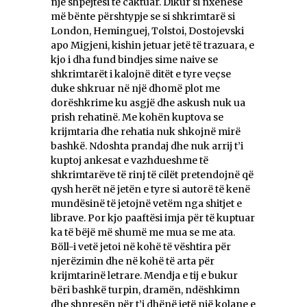
një shpejtësi të caktuar. Dikur si nxënëse
më bënte përshtypje se si shkrimtarë si
London, Heminguej, Tolstoi, Dostojevski
apo Migjeni, kishin jetuar jetë të trazuara, e
kjo i dha fund bindjes sime naive se
shkrimtarët i kalojnë ditët e tyre veçse
duke shkruar në një dhomë plot me
dorëshkrime ku asgjë dhe askush nuk ua
prish rehatinë. Me kohën kuptova se
krijmtaria dhe rehatia nuk shkojnë mirë
bashkë. Ndoshta prandaj dhe nuk arrij t’i
kuptoj ankesat e vazhdueshme të
shkrimtarëve të rinj të cilët pretendojnë që
qysh herët në jetën e tyre si autorë të kenë
mundësinë të jetojnë vetëm nga shitjet e
librave. Por kjo paaftësi imja për të kuptuar
ka të bëjë më shumë me mua se me ata.
Böll-i vetë jetoi në kohë të vështira për
njerëzimin dhe në kohë të arta për
krijmtarinë letrare. Mendja e tij e bukur
bëri bashkë turpin, dramën, ndëshkimn
dhe shpresën për t’i dhënë jetë një kolane e