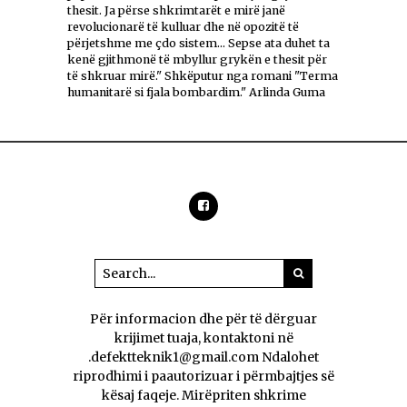
thesit. Ja përse shkrimtarët e mirë janë
revolucionarë të kulluar dhe në opozitë të
përjetshme me çdo sistem... Sepse ata duhet ta
kenë gjithmonë të mbyllur grykën e thesit për
të shkruar mirë." Shkëputur nga romani "Terma
humanitarë si fjala bombardim." Arlinda Guma
Për informacion dhe për të dërguar
krijimet tuaja, kontaktoni në
.defektteknik1@gmail.com Ndalohet
riprodhimi i paautorizuar i përmbajtjes së
kësaj faqeje. Mirëpriten shkrime