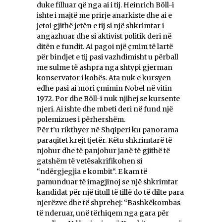
duke filluar që nga ai i tij. Heinrich Böll-i
ishte i majtë me prirje anarkiste dhe ai e
jetoi gjithë jetën e tij si një shkrimtar i
angazhuar dhe si aktivist politik deri në
ditën e fundit. Ai pagoi një çmim të lartë
për bindjet e tij pasi vazhdimisht u përball
me sulme të ashpra nga shtypi gjerman
konservator i kohës. Ata nuk e kursyen
edhe pasi ai mori çmimin Nobel në vitin
1972. Por dhe Böll-i nuk njihej se kursente
njeri. Ai ishte dhe mbeti deri në fund një
polemizues i përhershëm.
Për t’u rikthyer në Shqiperi ku panorama
paraqitet krejt tjetër. Këtu shkrimtarë të
njohur dhe të panjohur janë të gjithë të
gatshëm të vetësakrifikohen si
“ndërgjegjia e kombit“. E kam të
pamunduar të imagjinoj se një shkrimtar
kandidat për një titull të tillë do të dilte para
njerëzve dhe të shprehej: “Bashkëkombas
të nderuar, unë tërhiqem nga gara për