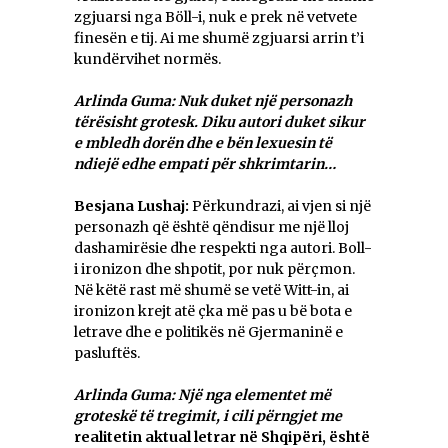
zgjuarsi nga Böll-i, nuk e prek në vetvete
finesën e tij. Ai me shumë zgjuarsi arrin t’i
kundërvihet normës.
Arlinda Guma: Nuk duket një personazh
tërësisht grotesk. Diku autori duket sikur
e mbledh dorën dhe e bën lexuesin të
ndiejë edhe empati për shkrimtarin…
Besjana Lushaj:
Përkundrazi, ai vjen si një
personazh që është qëndisur me një lloj
dashamirësie dhe respekti nga autori. Boll-
i ironizon dhe shpotit, por nuk përçmon.
Në këtë rast më shumë se vetë Witt-in, ai
ironizon krejt atë çka më pas u bë bota e
letrave dhe e politikës në Gjermaninë e
pasluftës.
Arlinda Guma: Një nga elementet më
groteskë të tregimit, i cili përngjet me
realitetin aktual letrar në Shqipëri, është