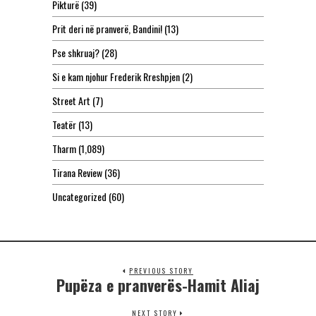
Pikturë
(39)
Prit deri në pranverë, Bandini!
(13)
Pse shkruaj?
(28)
Si e kam njohur Frederik Rreshpjen
(2)
Street Art
(7)
Teatër
(13)
Tharm
(1,089)
Tirana Review
(36)
Uncategorized
(60)
PREVIOUS STORY
Pupëza e pranverës-Hamit Aliaj
NEXT STORY