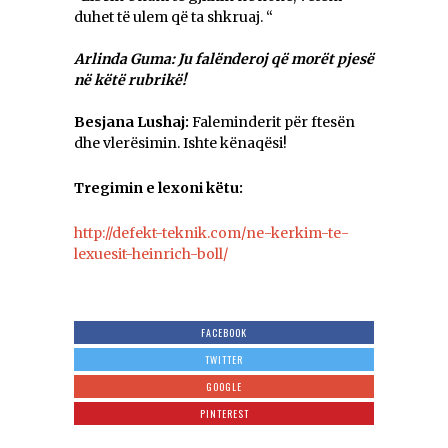
duhet të ulem që ta shkruaj. “
Arlinda Guma: Ju falënderoj që morët pjesë
në këtë rubrikë!
Besjana Lushaj:
Faleminderit për ftesën
dhe vlerësimin. Ishte kënaqësi!
Tregimin e lexoni këtu:
http://defekt-teknik.com/ne-kerkim-te-
lexuesit-heinrich-boll/
FACEBOOK
TWITTER
GOOGLE
PINTEREST