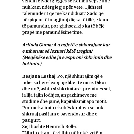
vendin e Ndërgjegjes së Kombit sepse unë
nuk kam ndërgjegje për vete. Gjithsesi
faleminderit që më kandiduat.” Sado që
përpiqem të imagjinoj diçka të tillë, e kam
të pamundur, por gjithsesi kjo ka të bëjë
prapë me pamundësinë time.
Arlinda Guma: A u ndjetë e shkurajuar kur
e mbaruat së lexuari këtë tregim?
(Meqënëse edhe ju e aspironi shkrimin dhe
botimin.)
Besjana Lushaj
: Po, një shkurajim që e
ndiej sa herë lexoj një libër të mirë. Dikur
dhe unë, ashtu si shkrimtarët premtues sot,
ia lija fajin lodhjes, angazhimeve me
studime dhe punë, kapitalizmit apo motit.
Por me kalimin e kohës kuptova se nuk
shkruaj pasi jam e pavendosur dhe e
pasigurt.
Siç thoshte Heinrich Böll-i:
“Librin e kam të gjithin në kokë, vetëm