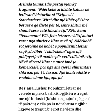
Arlinda Guma: Dhe pastaj vjen ky
fragment: “Ndërkohë ai kishte kaluar në
letërsinë historike si “Krijuesi i
Standardeve-Witt” dhe një libër që ishte
botuar e që fliste për të, ishte shitur më
shumë sesa vetë librat e tij.” Këtu kemi
“fenomenin” Wit. Jeta letrare e këtij autori
varet nga shitjet e librave të tij. Ndërkohë
sot jetojmë në kohët e populizmit letrar
saqë çdo libër “i shit-shëm” ngre një
pikëpyetje të madhe për vetë cilësinë e tij.
Në të vërtetë librat e mirë janë jo-
komercialë, por nga ana tjetër shkrimtari
shkruan për t’u lexuar. Një kontradiktë e
vazhdueshme kjo, apo jo?
Besjana Lushaj
: Populizmi letrar në
vetvete mpleks bashkë logjikën e tregut
me një industri (kështu e quajnë një pjesë
të paktën) e cila po iu nënshtrua e gjitha
ligjeve të tregut, bjerret në vlera dhe