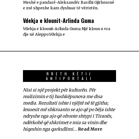
Meshë e pandarë-Aleksandër Bardhi Gjithmonë
e më shpeshe kam dyshuar të vërtetën.
Vdekja e klounit-Arlinda Guma
Vdekja e klounit-Arlinda Guma Një kloun u vra
dje në Aleppo.Vdekja e
RRETH KËTIJ
ANTIPORTALI
Nisi si një projekt për kulturën. Për
realizimin e tij bashkëpunova me disa
media. Rezultati ishte i njëjtë në të gjitha;
lexuesit më shkruanin se ajo që po bëja ishte
ndryshe nga ajo që ofronte shtypi i Tiranës,
ndërkohë që shkrimet e mia sa vinin dhe
hiqeshin nga qarkullimi...
Read More