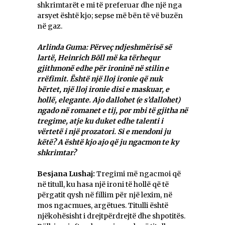
shkrimtarët e mi të preferuar dhe një nga
arsyet është kjo; sepse më bën të vë buzën
në gaz.
Arlinda Guma: Përveç ndjeshmërisë së
lartë, Heinrich Bõll më ka tërhequr
gjithmonë edhe për ironinë në stilin e
rrëfimit. Është një lloj ironie që nuk
bërtet, një lloj ironie disi e maskuar, e
hollë, elegante. Ajo dallohet (e s’dallohet)
ngado në romanet e tij, por mbi të gjitha në
tregime, atje ku duket edhe
talenti i
vërtetë i një prozatori. Si e mendoni ju
këtë? A është kjo ajo që ju ngacmon te ky
shkrimtar?
Besjana Lushaj:
Tregimi më ngacmoi që
në titull, ku hasa një ironi të hollë që të
përgatit qysh në fillim për një lexim, në
mos ngacmues, argëtues. Titulli është
njëkohësisht i drejtpërdrejtë dhe shpotitës.