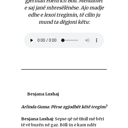
gjerman Hienrich Böll.
Mendimet
e saj janë mbresëlënëse. Ajo madje
edhe e lexoi tregimin, të cilin ju
mund ta dëgjoni këtu:
Besjana Lushaj
Arlinda Guma: Përse zgjodhët këtë tregim?
Besjana Lushaj:
Sepse që në titull më bëri
të vë buzën në gaz. Böll-in e kam ndër