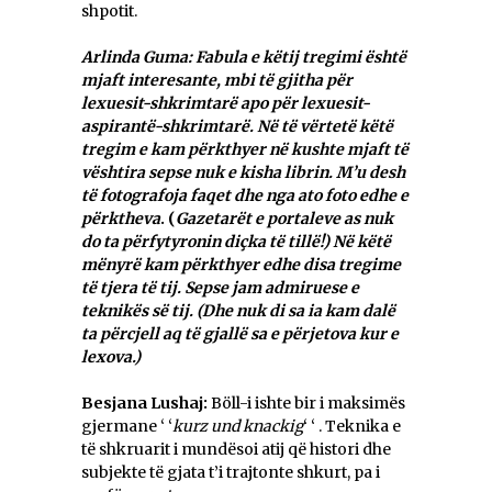
shpotit.
Arlinda Guma: Fabula e këtij tregimi është
mjaft interesante, mbi të gjitha për
lexuesit-shkrimtarë apo për lexuesit-
aspirantë-shkrimtarë. Në të vërtetë këtë
tregim e kam përkthyer në kushte mjaft të
vështira sepse nuk e kisha librin. M’u desh
të fotografoja faqet dhe nga ato foto edhe e
përktheva
. (
Gazetarët e portaleve as nuk
do ta përfytyronin diçka të tillë!) Në këtë
mënyrë kam përkthyer edhe disa tregime
të tjera të tij. Sepse jam admiruese e
teknikës së tij. (Dhe nuk di sa ia kam dalë
ta përcjell aq të gjallë
sa e përjetova kur e
lexova.)
Besjana Lushaj:
Böll-i ishte bir i maksimës
gjermane ‘ ‘
kurz und knackig
‘ ‘ . Teknika e
të shkruarit i mundësoi atij që histori dhe
subjekte të gjata t’i trajtonte shkurt, pa i