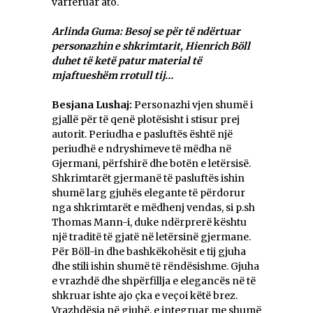
varfëruar ato.
Arlinda Guma: Besoj se për të ndërtuar
personazhin e shkrimtarit, Hienrich Böll
duhet të ketë patur material të
mjaftueshëm rrotull tij…
Besjana Lushaj:
Personazhi vjen shumë i
gjallë për të qenë plotësisht i stisur prej
autorit. Periudha e pasluftës është një
periudhë e ndryshimeve të mëdha në
Gjermani, përfshirë dhe botën e letërsisë.
Shkrimtarët gjermanë të pasluftës ishin
shumë larg gjuhës elegante të përdorur
nga shkrimtarët e mëdhenj vendas, si p.sh
Thomas Mann-i, duke ndërprerë kështu
një traditë të gjatë në letërsinë gjermane.
Për Böll-in dhe bashkëkohësit e tij gjuha
dhe stili ishin shumë të rëndësishme. Gjuha
e vrazhdë dhe shpërfillja e elegancës në të
shkruar ishte ajo çka e veçoi këtë brez.
Vrazhdësia në gjuhë, e integruar me shumë