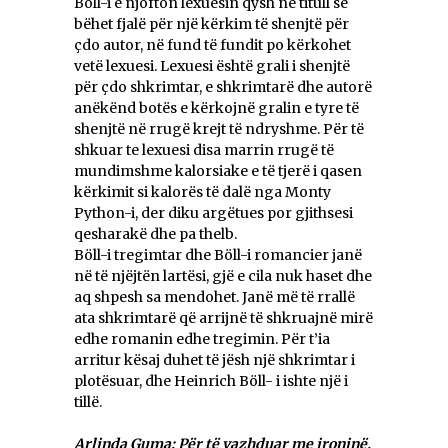
Böll-i e njofton lexuesin qysh në titull se
bëhet fjalë për një kërkim të shenjtë për
çdo autor, në fund të fundit po kërkohet
vetë lexuesi. Lexuesi është grali i shenjtë
për çdo shkrimtar, e shkrimtarë dhe autorë
anëkënd botës e kërkojnë gralin e tyre të
shenjtë në rrugë krejt të ndryshme. Për të
shkuar te lexuesi disa marrin rrugë të
mundimshme kalorsiake e të tjerë i qasen
kërkimit si kalorës të dalë nga Monty
Python-i, der diku argëtues por gjithsesi
qesharakë dhe pa thelb.
Böll-i tregimtar dhe Böll-i romancier janë
në të njëjtën lartësi, gjë e cila nuk haset dhe
aq shpesh sa mendohet. Janë më të rrallë
ata shkrimtarë që arrijnë të shkruajnë mirë
edhe romanin edhe tregimin. Për t’ia
arritur kësaj duhet të jësh një shkrimtar i
plotësuar, dhe Heinrich Böll- i ishte një i
tillë.
Arlinda Guma: Për të vazhduar me ironinë,