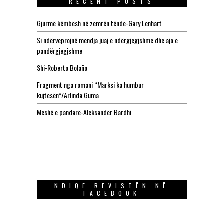
RECENT POSTS
Gjurmë këmbësh në zemrën tënde-Gary Lenhart
Si ndërveprojnë mendja juaj e ndërgjegjshme dhe ajo e
pandërgjegjshme
Shi-Roberto Bolaño
Fragment nga romani “Marksi ka humbur
kujtesën”/Arlinda Guma
Meshë e pandarë-Aleksandër Bardhi
NDIQE REVISTËN NË
FACEBOOK