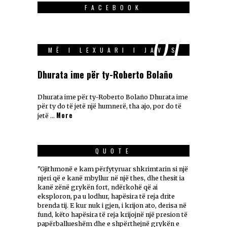
FACEBOOK
01
MË I LEXUARI I JAVES
Dhurata ime për ty-Roberto Bolaño
Dhurata ime për ty-Roberto Bolaño Dhurata ime
për ty do të jetë një humnerë, tha ajo, por do të
More
jetë …
QUOTE
"Gjithmonë e kam përfytyruar shkrimtarin si një
njeri që e kanë mbyllur në një thes, dhe thesit ia
kanë zënë grykën fort, ndërkohë që ai
eksploron, pa u lodhur, hapësira të reja drite
brenda tij. E kur nuk i gjen, i krijon ato, derisa në
fund, këto hapësira të reja krijojnë një presion të
papërballueshëm dhe e shpërthejnë grykën e