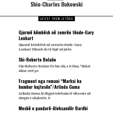
Shiu-Charles Bukowski
LATEST FROM LETËRSI
Gjurmë këmbësh në zemrën tënde-Gary
Lenhart
Gjurmë këmbësh në zemrën tënde-Gary
Lenhart Dikush do të hyjë në jetën
Shi-Roberto Bolaño
Shi-Roberto Bolaño Po bie shi, e ti thua: “duket
sikur retë po
Fragment nga romani “Marksi ka
humbur kujtesën”/Arlinda Guma
Arlinda Guma Ai dëgjoi telefonin të vibronte në
xhepin e xhaketës. E
Meshë e pandarë-Aleksandër Bardhi