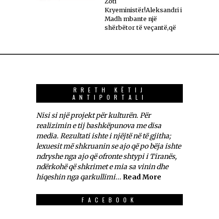
Zoti
Kryeministër!Aleksandri i
Madh mbante një
shërbëtor të veçantë,që
RRETH KËTIJ
ANTIPORTALI
Nisi si një projekt për kulturën. Për
realizimin e tij bashkëpunova me disa
media. Rezultati ishte i njëjtë në të gjitha;
lexuesit më shkruanin se ajo që po bëja ishte
ndryshe nga ajo që ofronte shtypi i Tiranës,
ndërkohë që shkrimet e mia sa vinin dhe
hiqeshin nga qarkullimi...
Read More
FACEBOOK