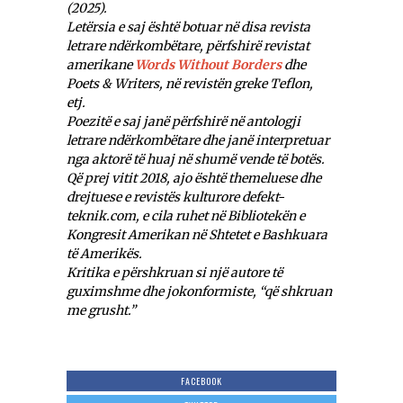
(2025).
Letërsia e saj është botuar në disa revista
letrare ndërkombëtare, përfshirë revistat
amerikane
Words Without Borders
dhe
Poets & Writers
, në revistën greke Teflon,
etj.
Poezitë e saj janë përfshirë në antologji
letrare ndërkombëtare dhe janë interpretuar
nga aktorë të huaj në shumë vende të botës.
Që prej vitit 2018, ajo është themeluese dhe
drejtuese e revistës kulturore defekt-
teknik.com, e cila ruhet në Bibliotekën e
Kongresit Amerikan në Shtetet e Bashkuara
të Amerikës.
Kritika e përshkruan si një autore të
guximshme dhe jokonformiste, “që shkruan
me grusht.”
FACEBOOK