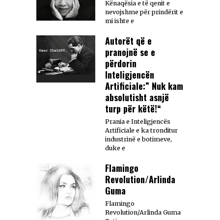
Kënaqësia e të qenit e
nevojshme për prindërit e
mi ishte e
Autorët që e
pranojnë se e
përdorin
Inteligjencën
Artificiale:” Nuk kam
absolutisht asnjë
turp për këtë!“
Prania e Inteligjencës
Artificiale e ka tronditur
industrinë e botimeve,
duke e
Flamingo
Revolution/Arlinda
Guma
Flamingo
Revolution/Arlinda Guma