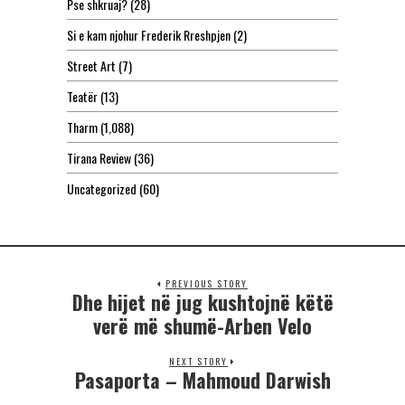
Pse shkruaj?
(28)
Si e kam njohur Frederik Rreshpjen
(2)
Street Art
(7)
Teatër
(13)
Tharm
(1,088)
Tirana Review
(36)
Uncategorized
(60)
PREVIOUS STORY
Dhe hijet në jug kushtojnë këtë
verë më shumë-Arben Velo
NEXT STORY
Pasaporta – Mahmoud Darwish