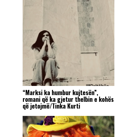
“Marksi ka humbur kujtesën”,
romani që ka gjetur thelbin e kohës
që jetojmë/Tinka Kurti