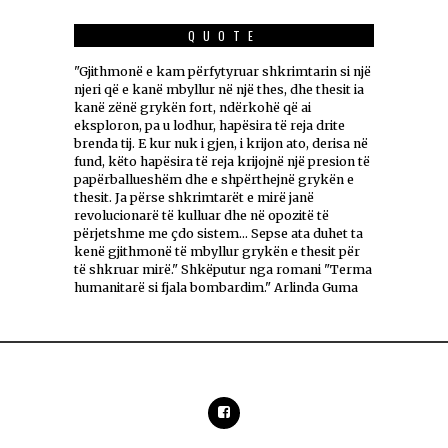
QUOTE
"Gjithmonë e kam përfytyruar shkrimtarin si një
njeri që e kanë mbyllur në një thes, dhe thesit ia
kanë zënë grykën fort, ndërkohë që ai
eksploron, pa u lodhur, hapësira të reja drite
brenda tij. E kur nuk i gjen, i krijon ato, derisa në
fund, këto hapësira të reja krijojnë një presion të
papërballueshëm dhe e shpërthejnë grykën e
thesit. Ja përse shkrimtarët e mirë janë
revolucionarë të kulluar dhe në opozitë të
përjetshme me çdo sistem... Sepse ata duhet ta
kenë gjithmonë të mbyllur grykën e thesit për
të shkruar mirë." Shkëputur nga romani "Terma
humanitarë si fjala bombardim." Arlinda Guma