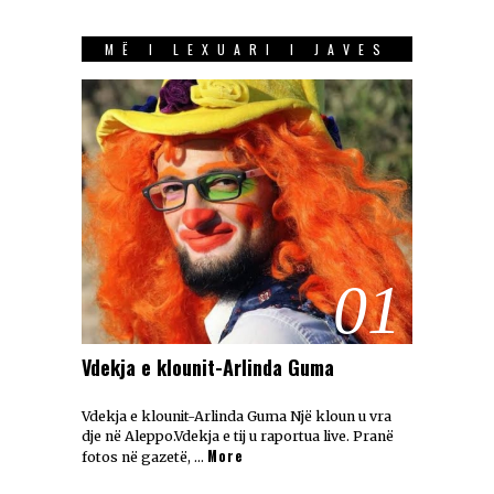
MË I LEXUARI I JAVES
01
Vdekja e klounit-Arlinda Guma
Vdekja e klounit-Arlinda Guma Një kloun u vra
dje në Aleppo.Vdekja e tij u raportua live. Pranë
More
fotos në gazetë, …