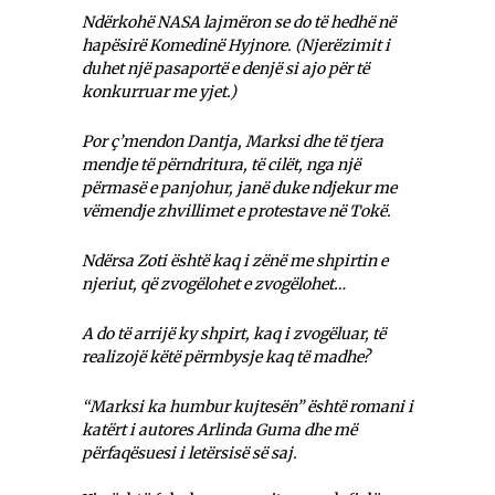
Ndërkohë NASA lajmëron se do të hedhë në
hapësirë Komedinë Hyjnore. (Njerëzimit i
duhet një pasaportë e denjë si ajo për të
konkurruar me yjet.)
Por ç’mendon Dantja, Marksi dhe të tjera
mendje të përndritura, të cilët, nga një
përmasë e panjohur, janë duke ndjekur me
vëmendje zhvillimet e protestave në Tokë.
Ndërsa Zoti është kaq i zënë me shpirtin e
njeriut, që zvogëlohet e zvogëlohet…
A do të arrijë ky shpirt, kaq i zvogëluar, të
realizojë këtë përmbysje kaq të madhe?
“Marksi ka humbur kujtesën” është romani i
katërt i autores Arlinda Guma dhe më
përfaqësuesi i letërsisë së saj.