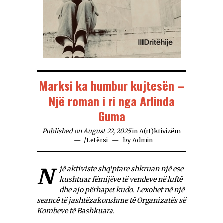
Marksi ka humbur kujtesën –
Një roman i ri nga Arlinda
Guma
Published on August 22, 2025
in
A(rt)ktivizëm
/
Letërsi
by
Admin
Një aktiviste shqiptare shkruan një ese
kushtuar fëmijëve të vendeve në luftë
dhe ajo përhapet kudo. Lexohet në një
seancë të jashtëzakonshme të Organizatës së
Kombeve të Bashkuara.