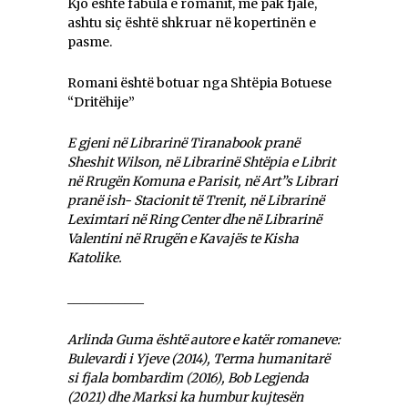
Kjo është fabula e romanit, me pak fjalë,
ashtu siç është shkruar në kopertinën e
pasme.
Romani është botuar nga Shtëpia Botuese
“Dritëhije”
E gjeni në Librarinë Tiranabook pranë
Sheshit Wilson, në Librarinë Shtëpia e Librit
në Rrugën Komuna e Parisit, në Art”s Librari
pranë ish- Stacionit të Trenit, në Librarinë
Leximtari në Ring Center dhe në Librarinë
Valentini në Rrugën e Kavajës te Kisha
Katolike.
____________
Arlinda Guma është autore e katër romaneve:
Bulevardi i Yjeve (2014), Terma humanitarë
si fjala bombardim (2016), Bob Legjenda
(2021) dhe Marksi ka humbur kujtesën