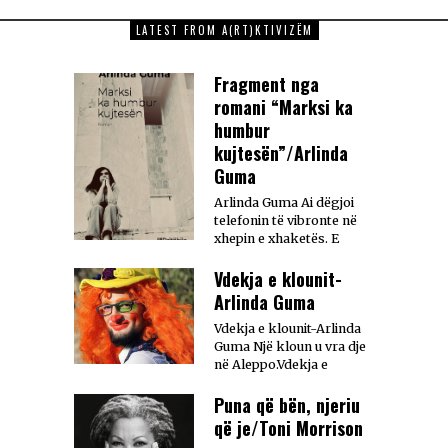
LATEST FROM A(RT)KTIVIZËM
Fragment nga
romani “Marksi ka
humbur
kujtesën”/Arlinda
Guma
Arlinda Guma Ai dëgjoi
telefonin të vibronte në
xhepin e xhaketës. E
Vdekja e klounit-
Arlinda Guma
Vdekja e klounit-Arlinda
Guma Një kloun u vra dje
në Aleppo.Vdekja e
Puna që bën, njeriu
që je/Toni Morrison