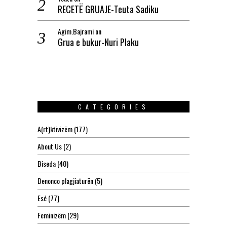
RECETË GRUAJE-Teuta Sadiku
Agim.Bajrami
on
Grua e bukur-Nuri Plaku
CATEGORIES
A(rt)ktivizëm
(177)
About Us
(2)
Biseda
(40)
Denonco plagjiaturën
(5)
Esé
(77)
Feminizëm
(29)