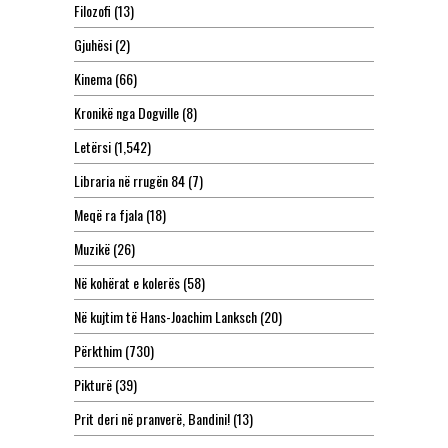
Filozofi
(13)
Gjuhësi
(2)
Kinema
(66)
Kronikë nga Dogville
(8)
Letërsi
(1,542)
Libraria në rrugën 84
(7)
Meqë ra fjala
(18)
Muzikë
(26)
Në kohërat e kolerës
(58)
Në kujtim të Hans-Joachim Lanksch
(20)
Përkthim
(730)
Pikturë
(39)
Prit deri në pranverë, Bandini!
(13)