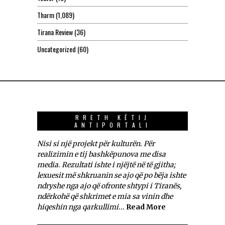
Tharm
(1,089)
Tirana Review
(36)
Uncategorized
(60)
RRETH KËTIJ
ANTIPORTALI
Nisi si një projekt për kulturën. Për
realizimin e tij bashkëpunova me disa
media. Rezultati ishte i njëjtë në të gjitha;
lexuesit më shkruanin se ajo që po bëja ishte
ndryshe nga ajo që ofronte shtypi i Tiranës,
ndërkohë që shkrimet e mia sa vinin dhe
hiqeshin nga qarkullimi...
Read More