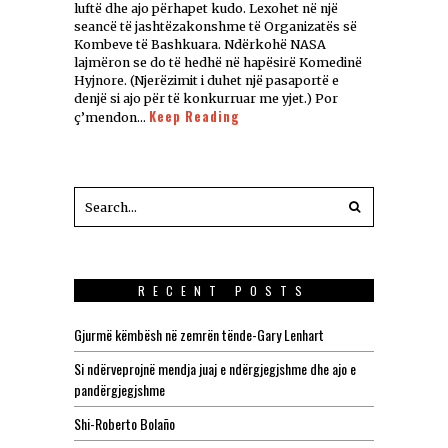
luftë dhe ajo përhapet kudo. Lexohet në një
seancë të jashtëzakonshme të Organizatës së
Kombeve të Bashkuara. Ndërkohë NASA
lajmëron se do të hedhë në hapësirë Komedinë
Hyjnore. (Njerëzimit i duhet një pasaportë e
denjë si ajo për të konkurruar me yjet.) Por
Keep Reading
ç’mendon…
RECENT POSTS
Gjurmë këmbësh në zemrën tënde-Gary Lenhart
Si ndërveprojnë mendja juaj e ndërgjegjshme dhe ajo e
pandërgjegjshme
Shi-Roberto Bolaño