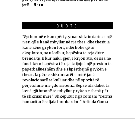
More
jetë …
QUOTE
"Gjithmonë e kam përfytyruar shkrimtarin si një
njeri që e kanë mbyllur në një thes, dhe thesit ia
kanë zënë grykën fort, ndërkohë që ai
eksploron, pa u lodhur, hapësira të reja drite
brenda tij. E kur nuk i gjen, i krijon ato, derisa në
fund, këto hapësira të reja krijojnë një presion të
papërballueshëm dhe e shpërthejnë grykën e
thesit. Ja përse shkrimtarët e mirë janë
revolucionarë të kulluar dhe në opozitë të
përjetshme me çdo sistem... Sepse ata duhet ta
kenë gjithmonë të mbyllur grykën e thesit për
të shkruar mirë." Shkëputur nga romani "Terma
humanitarë si fjala bombardim." Arlinda Guma