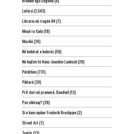
Kronikë nga Dogville
(8)
Letërsi
(1,543)
Libraria në rrugën 84
(7)
Meqë ra fjala
(18)
Muzikë
(26)
Në kohërat e kolerës
(58)
Në kujtim të Hans-Joachim Lanksch
(20)
Përkthim
(731)
Pikturë
(39)
Prit deri në pranverë, Bandini!
(13)
Pse shkruaj?
(28)
Si e kam njohur Frederik Rreshpjen
(2)
Street Art
(7)
Teatër
(13)