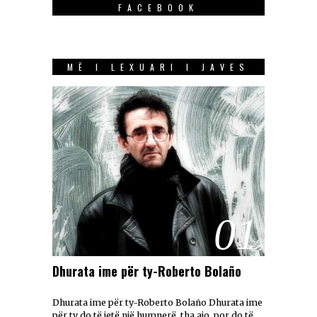
FACEBOOK
MË I LEXUARI I JAVES
01
Dhurata ime për ty-Roberto Bolaño
Dhurata ime për ty-Roberto Bolaño Dhurata ime
për ty do të jetë një humnerë, tha ajo, por do të