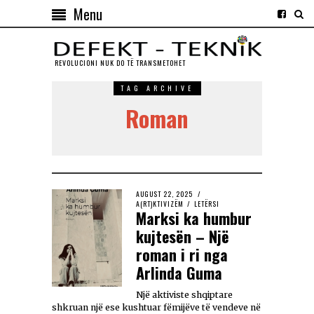
Menu
REVOLUCIONI NUK DO TЁ TRANSMETOHET
TAG ARCHIVE
Roman
AUGUST 22, 2025
A(RT)KTIVIZËM
/
LETËRSI
Marksi ka humbur
kujtesën – Një
roman i ri nga
Arlinda Guma
Një aktiviste shqiptare
shkruan një ese kushtuar fëmijëve të vendeve në