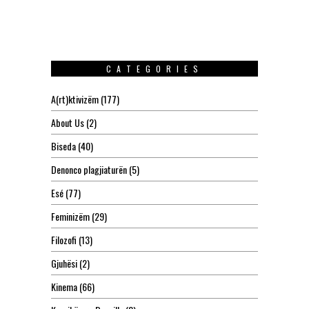
CATEGORIES
A(rt)ktivizëm
(177)
About Us
(2)
Biseda
(40)
Denonco plagjiaturën
(5)
Esé
(77)
Feminizëm
(29)
Filozofi
(13)
Gjuhësi
(2)
Kinema
(66)