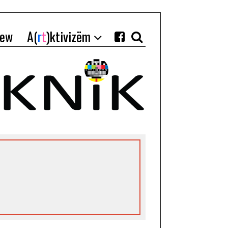
iew
A(
r
t
)ktivizëm