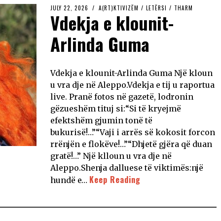
JULY 22, 2026
A(RT)KTIVIZËM
/
LETËRSI
/
THARM
Vdekja e klounit-
Arlinda Guma
Vdekja e klounit-Arlinda Guma Një kloun
u vra dje në Aleppo.Vdekja e tij u raportua
live. Pranë fotos në gazetë, lodronin
gëzueshëm tituj si:“Si të kryejmë
efektshëm gjumin tonë të
bukurisë!…”“Vaji i arrës së kokosit forcon
rrënjën e flokëve!…”“Dhjetë gjëra që duan
gratë!…” Një klloun u vra dje në
Aleppo.Shenja dalluese të viktimës:një
Keep Reading
hundë e…