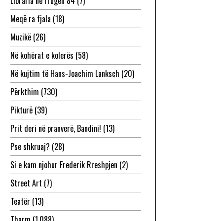
Libraria në rrugën 84
(7)
Meqë ra fjala
(18)
Muzikë
(26)
Në kohërat e kolerës
(58)
Në kujtim të Hans-Joachim Lanksch
(20)
Përkthim
(730)
Pikturë
(39)
Prit deri në pranverë, Bandini!
(13)
Pse shkruaj?
(28)
Si e kam njohur Frederik Rreshpjen
(2)
Street Art
(7)
Teatër
(13)
Tharm
(1,088)