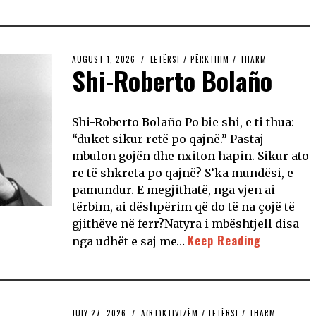
AUGUST 1, 2026
LETËRSI
/
PËRKTHIM
/
THARM
Shi-Roberto Bolaño
Shi-Roberto Bolaño Po bie shi, e ti thua:
“duket sikur retë po qajnë.” Pastaj
mbulon gojën dhe nxiton hapin. Sikur ato
re të shkreta po qajnë? S’ka mundësi, e
pamundur. E megjithatë, nga vjen ai
tërbim, ai dëshpërim që do të na çojë të
gjithëve në ferr?Natyra i mbështjell disa
Keep Reading
nga udhët e saj me…
JULY 27, 2026
A(RT)KTIVIZËM
/
LETËRSI
/
THARM