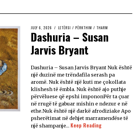
JULY 6, 2026
LETËRSI
/
PËRKTHIM
/
THARM
Dashuria – Susan
Jarvis Bryant
Dashuria – Susan Jarvis Bryant Nuk është
një duzinë me trëndafila serash pa
aromë. Nuk është një kuti me çokollata
klishesh të ëmbla. Nuk është ajo puthje
përvëluese që epshi impononPër ta çuar
në rrugë të gabuar mishin e ndezur e në
ethe.Nuk është një darkë afrodiziake Apo
psherëtimat në dehjet marramendëse të
Keep Reading
një shampanje…