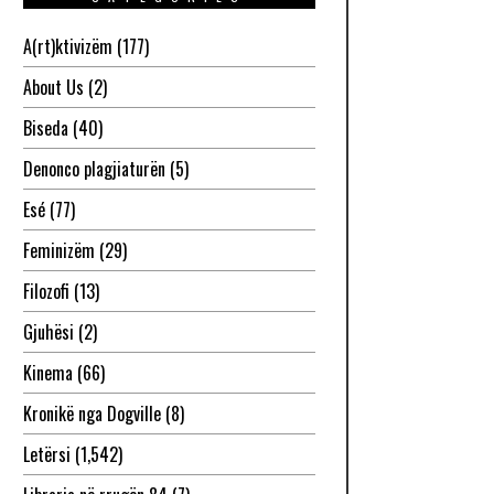
A(rt)ktivizëm
(177)
About Us
(2)
Biseda
(40)
Denonco plagjiaturën
(5)
Esé
(77)
Feminizëm
(29)
Filozofi
(13)
Gjuhësi
(2)
Kinema
(66)
Kronikë nga Dogville
(8)
Letërsi
(1,542)