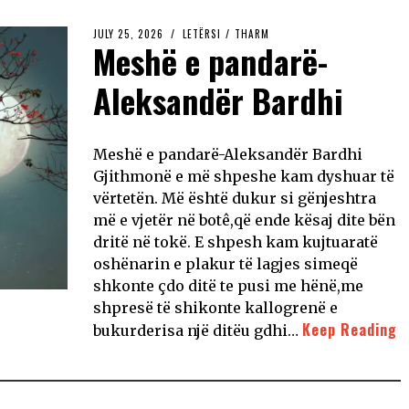
JULY 25, 2026
LETËRSI
/
THARM
Meshë e pandarë-
Aleksandër Bardhi
Meshë e pandarë-Aleksandër Bardhi
Gjithmonë e më shpeshe kam dyshuar të
vërtetën. Më është dukur si gënjeshtra
më e vjetër në botê,që ende kësaj dite bën
dritë në tokë. E shpesh kam kujtuaratë
oshënarin e plakur të lagjes simeqë
shkonte çdo ditë te pusi me hënë,me
shpresë të shikonte kallogrenë e
Keep Reading
bukurderisa një ditëu gdhi…