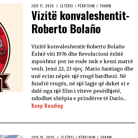
JULY 11, 2026
LETËRSI
/
PËRKTHIM
/
THARM
Vizitë konvaleshentit-
Roberto Bolaño
Vizitë konvaleshentit-Roberto Bolaño
Është viti 1976 dhe Revolucioni është
mposhtur por ne ende nuk e kemi marrë
vesh. Jemi 22, 23 vjeç. Mario Santiago dhe
unë ecim nëpër një rrugë bardhezi. Në
fund të rrugës, në një lagje që duket si e
dalë nga një film i viteve pesëdhjetë,
ndodhet shtëpia e prindërve të Darío…
Keep Reading
JULY 10, 2026
LETËRSI
/
PËRKTHIM
/
THARM