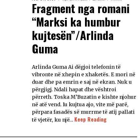
Fragment nga romani
“Marksi ka humbur
kujtesën”/Arlinda
Guma
Arlinda Guma Ai dëgjoi telefonin të
vibronte në xhepin e xhaketës. E mori në
duar dhe pa emrin e saj në ekran. Nuk u
përgjigj. Ndali hapat dhe vështroi
përreth. Toska M’Buzatin e kishte njohur
në atë vend. Iu kujtua ajo, vite më parë,
përpara fasadës së murrme të atij pallati
Keep Reading
të vjetër, ku një…