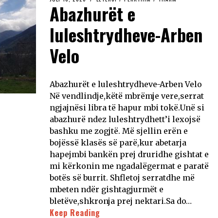
Abazhurët e
luleshtrydheve-Arben
Velo
Abazhurët e luleshtrydheve-Arben Velo
Në vendlindje,këtë mbrëmje vere,serrat
ngjajnësi libra të hapur mbi tokë.Unë si
abazhurë ndez luleshtrydhett’i lexojsë
bashku me zogjtë. Më sjellin erën e
bojëssë klasës së parë,kur abetarja
hapejmbi bankën prej druridhe gishtat e
mi kërkonin me ngadalëgermat e paratë
botës së burrit. Shfletoj serratdhe më
mbeten ndër gishtagjurmët e
bletëve,shkronja prej nektari.Sa do…
Keep Reading