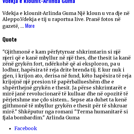
Vdekja e klounit-Arlinda Guma
Vdekja e klounit-Arlinda Guma Një kloun u vra dje në
Aleppo.Vdekja e tij u raportua live. Pranë fotos në
More
gazetë, …
Quote
"Gjithmonë e kam përfytyruar shkrimtarin si një
njeri që e kanë mbyllur në një thes, dhe thesit ia kanë
zënë grykën fort, ndërkohë që ai eksploron, pa u
lodhur, hapësira të reja drite brenda tij. E kur nuk i
gjen, i krijon ato, derisa në fund, këto hapësira të reja
krijojnë një presion të papërballueshëm dhe e
shpërthejnë grykën e thesit. Ja përse shkrimtarët e
mirë janë revolucionarë të kulluar dhe në opozitë të
përjetshme me çdo sistem... Sepse ata duhet ta kenë
gjithmonë të mbyllur grykën e thesit për të shkruar
mirë." Shkëputur nga romani "Terma humanitarë si
fjala bombardim." Arlinda Guma
Facebook