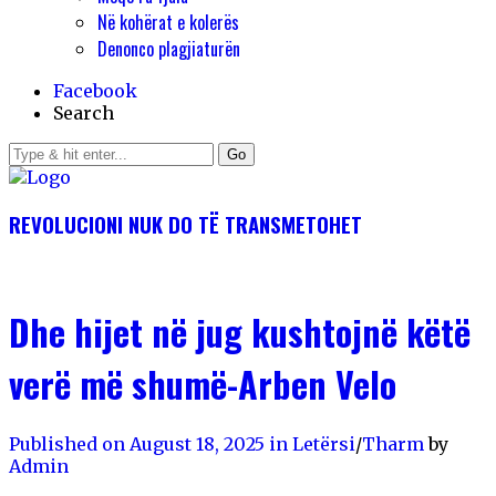
Në kohërat e kolerës
Denonco plagjiaturën
Facebook
Search
Go
REVOLUCIONI NUK DO TЁ TRANSMETOHET
Dhe hijet në jug kushtojnë këtë
verë më shumë-Arben Velo
Published on August 18, 2025
in
Letërsi
/
Tharm
by
Admin