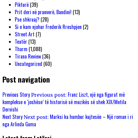
Pikturë
(39)
Prit deri në pranverë, Bandini!
(13)
Pse shkruaj?
(28)
Si e kam njohur Frederik Rreshpjen
(2)
Street Art
(7)
Teatër
(13)
Tharm
(1,088)
Tirana Review
(36)
Uncategorized
(60)
Post navigation
Previous Story
Franz Liszt, një nga figurat më
Previous post:
komplekse e ‘joshëse’ të historisë së muzikës së shek XIX/Metila
Dervishi
Next Story
Marksi ka humbur kujtesën – Një roman i ri
Next post:
nga Arlinda Guma
Latest from Letërsi