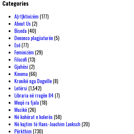
Categories
A(rt)ktivizëm
(177)
About Us
(2)
Biseda
(40)
Denonco plagjiaturën
(5)
Esé
(77)
Feminizëm
(29)
Filozofi
(13)
Gjuhësi
(2)
Kinema
(66)
Kronikë nga Dogville
(8)
Letërsi
(1,542)
Libraria në rrugën 84
(7)
Meqë ra fjala
(18)
Muzikë
(26)
Në kohërat e kolerës
(58)
Në kujtim të Hans-Joachim Lanksch
(20)
Përkthim
(730)