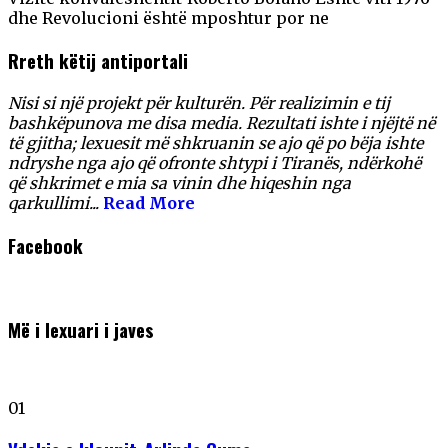
dhe Revolucioni është mposhtur por ne
Rreth këtij antiportali
Nisi si një projekt për kulturën. Për realizimin e tij
bashkëpunova me disa media. Rezultati ishte i njëjtë në
të gjitha; lexuesit më shkruanin se ajo që po bëja ishte
ndryshe nga ajo që ofronte shtypi i Tiranës, ndërkohë
që shkrimet e mia sa vinin dhe hiqeshin nga
qarkullimi...
Read More
Facebook
Më i lexuari i javes
01