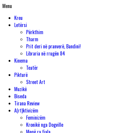
Menu
Kreu
Letërsi
Përkthim
Tharm
Prit deri në pranverë, Bandini!
Libraria në rrugën 84
Kinema
Teatër
Pikturë
Street Art
Muzikë
Biseda
Tirana Review
A(
r
t
)ktivizëm
Feminizëm
Kronikë nga Dogville
Meqë ra fjala