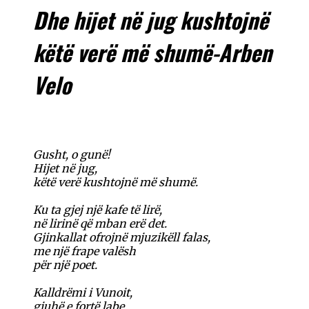
Dhe hijet në jug kushtojnë
këtë verë më shumë-Arben
Velo
Gusht, o gunë!
Hijet në jug,
këtë verë kushtojnë më shumë.
Ku ta gjej një kafe të lirë,
në lirinë që mban erë det.
Gjinkallat ofrojnë mjuzikëll falas,
me një frape valësh
për një poet.
Kalldrëmi i Vunoit,
gjuhë e fortë labe,