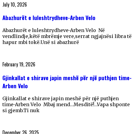
July 10, 2026
Abazhurët e luleshtrydheve-Arben Velo
Abazhurët e luleshtrydheve-Arben Velo Në
vendlindje,këtë mbrëmje vere,serrat ngjajnësi libra të
hapur mbi tokë.Unë si abazhurë
February 19, 2026
Gjinkallat e shirave japin meshë për një puthjen time-
Arben Velo
Gjinkallat e shirave japin meshë për një puthjen
time-Arben Velo Mbaj mend…Mesditë!…Vapa shponte
si gjemb.Ti nuk
December 26, 2025