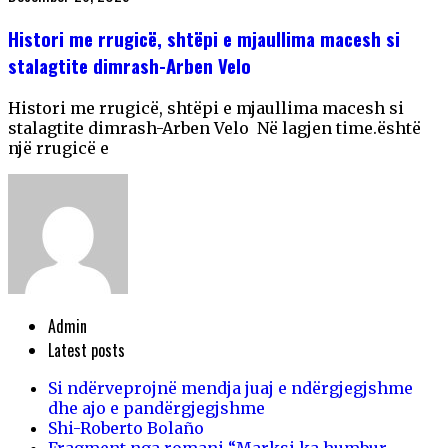
Histori me rrugicë, shtëpi e mjaullima macesh si
stalagtite dimrash-Arben Velo
Histori me rrugicë, shtëpi e mjaullima macesh si
stalagtite dimrash-Arben Velo Në lagjen time.është
një rrugicë e
Admin
Latest posts
Si ndërveprojnë mendja juaj e ndërgjegjshme
dhe ajo e pandërgjegjshme
Shi-Roberto Bolaño
Fragment nga romani “Marksi ka humbur