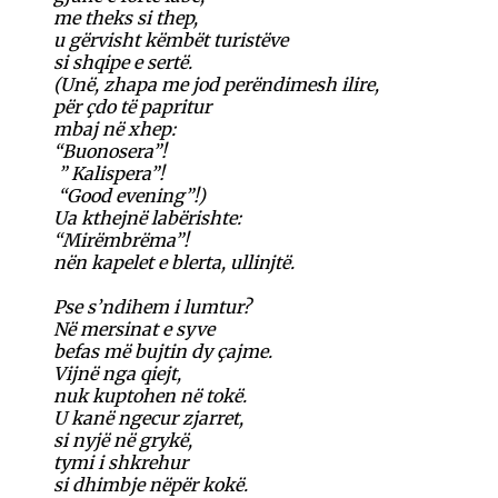
me theks si thep,
u gërvisht këmbët turistëve
si shqipe e sertë.
(Unë, zhapa me jod perëndimesh ilire,
për çdo të papritur
mbaj në xhep:
“Buonosera”!
” Kalispera”!
“Good evening”!)
Ua kthejnë labërishte:
“Mirëmbrëma”!
nën kapelet e blerta, ullinjtë.
Pse s’ndihem i lumtur?
Në mersinat e syve
befas më bujtin dy çajme.
Vijnë nga qiejt,
nuk kuptohen në tokë.
U kanë ngecur zjarret,
si nyjë në grykë,
tymi i shkrehur
si dhimbje nëpër kokë.