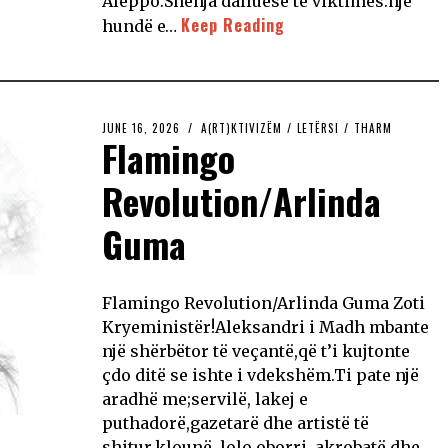
Aleppo.Shenja dalluese të viktimës:një
Keep Reading
hundë e…
JUNE 16, 2026
A(RT)KTIVIZËM
/
LETËRSI
/
THARM
Flamingo
Revolution/Arlinda
Guma
Flamingo Revolution/Arlinda Guma Zoti
Kryeministër!Aleksandri i Madh mbante
një shërbëtor të veçantë,që t’i kujtonte
çdo ditë se ishte i vdekshëm.Ti pate një
aradhë me;servilë, lakej e
puthadorë,gazetarë dhe artistë të
shitur,klounë, lolo oborri, akrobatë dhe