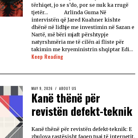
tërhiqet, jo se s’do, por se nuk ka rrugë
tjetër… Arlinda Guma Në
intervistën që Jared Kuahner kishte
dhënë në lidhje me investimin në Sazan e
Nartë, më bëri mjaft përshtypje
natyrshmëria me të cilën ai fliste për
takimin me kryeministrin shqiptar Edi…
Keep Reading
MAY 9, 2026
ABOUT US
Kanë thënë për
revistën defekt-teknik
Kanë thënë për revistën defekt-teknik: E
zbulova rastësisht faqen tuaj të internetit,