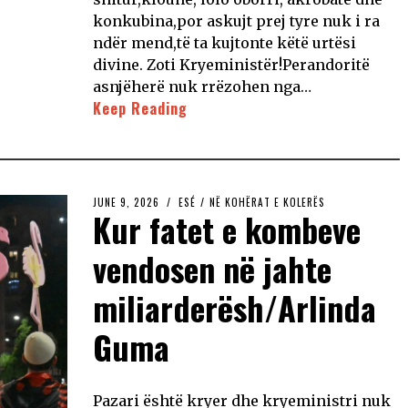
konkubina,por askujt prej tyre nuk i ra
ndër mend,të ta kujtonte këtë urtësi
divine. Zoti Kryeministër!Perandoritë
asnjëherë nuk rrëzohen nga…
Keep Reading
JUNE 9, 2026
ESÉ
/
NË KOHËRAT E KOLERËS
Kur fatet e kombeve
vendosen në jahte
miliarderësh/Arlinda
Guma
Pazari është kryer dhe kryeministri nuk