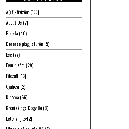
A(rt)ktivizëm
(177)
About Us
(2)
Biseda
(40)
Denonco plagjiaturën
(5)
Esé
(77)
Feminizëm
(29)
Filozofi
(13)
Gjuhësi
(2)
Kinema
(66)
Kronikë nga Dogville
(8)
Letërsi
(1,542)