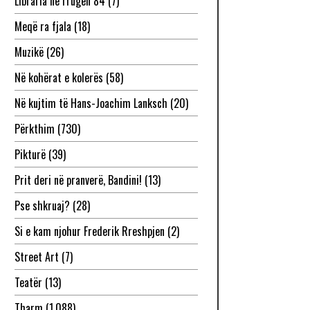
Libraria në rrugën 84
(7)
Meqë ra fjala
(18)
Muzikë
(26)
Në kohërat e kolerës
(58)
Në kujtim të Hans-Joachim Lanksch
(20)
Përkthim
(730)
Pikturë
(39)
Prit deri në pranverë, Bandini!
(13)
Pse shkruaj?
(28)
Si e kam njohur Frederik Rreshpjen
(2)
Street Art
(7)
Teatër
(13)
Tharm
(1,088)