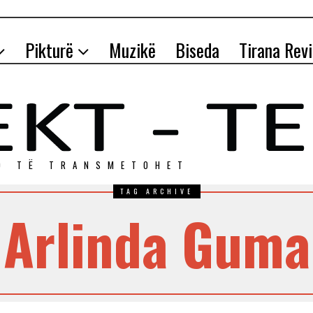
Pikturë
Muzikë
Biseda
Tirana Rev
O TЁ TRANSMETOHET
TAG ARCHIVE
Arlinda Guma