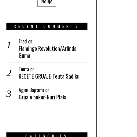
Ndiqe
RECENT COMMENTS
Fred
on
Flamingo Revolution/Arlinda
Guma
Teuta
on
RECETË GRUAJE-Teuta Sadiku
Agim.Bajrami
on
Grua e bukur-Nuri Plaku
CATEGORIES