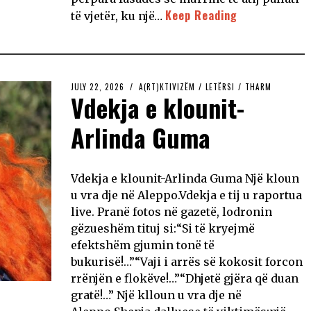
Keep Reading
të vjetër, ku një…
JULY 22, 2026
A(RT)KTIVIZËM
/
LETËRSI
/
THARM
Vdekja e klounit-
Arlinda Guma
Vdekja e klounit-Arlinda Guma Një kloun
u vra dje në Aleppo.Vdekja e tij u raportua
live. Pranë fotos në gazetë, lodronin
gëzueshëm tituj si:“Si të kryejmë
efektshëm gjumin tonë të
bukurisë!…”“Vaji i arrës së kokosit forcon
rrënjën e flokëve!…”“Dhjetë gjëra që duan
gratë!…” Një klloun u vra dje në