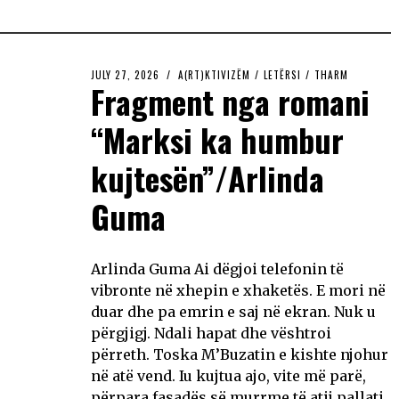
JULY 27, 2026
A(RT)KTIVIZËM
/
LETËRSI
/
THARM
Fragment nga romani
“Marksi ka humbur
kujtesën”/Arlinda
Guma
Arlinda Guma Ai dëgjoi telefonin të
vibronte në xhepin e xhaketës. E mori në
duar dhe pa emrin e saj në ekran. Nuk u
përgjigj. Ndali hapat dhe vështroi
përreth. Toska M’Buzatin e kishte njohur
në atë vend. Iu kujtua ajo, vite më parë,
përpara fasadës së murrme të atij pallati