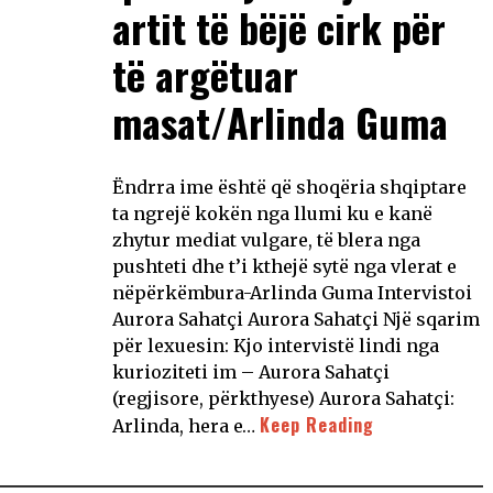
artit të bëjë cirk për
të argëtuar
masat/Arlinda Guma
Ëndrra ime është që shoqëria shqiptare
ta ngrejë kokën nga llumi ku e kanë
zhytur mediat vulgare, të blera nga
pushteti dhe t’i kthejë sytë nga vlerat e
nëpërkëmbura-Arlinda Guma Intervistoi
Aurora Sahatçi Aurora Sahatçi Një sqarim
për lexuesin: Kjo intervistë lindi nga
kurioziteti im – Aurora Sahatçi
(regjisore, përkthyese) Aurora Sahatçi:
Keep Reading
Arlinda, hera e…