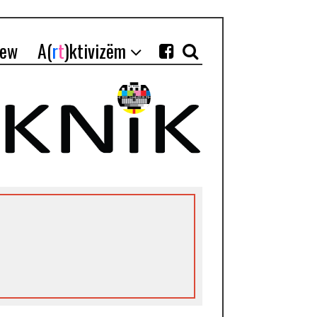
iew
A(
r
t
)ktivizëm