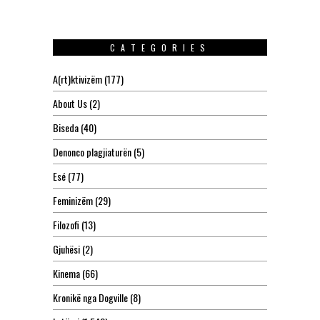
CATEGORIES
A(rt)ktivizëm
(177)
About Us
(2)
Biseda
(40)
Denonco plagjiaturën
(5)
Esé
(77)
Feminizëm
(29)
Filozofi
(13)
Gjuhësi
(2)
Kinema
(66)
Kronikë nga Dogville
(8)