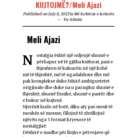
KUJTOJMË?/Meli Ajazi
Published on July 8, 2022
in
Në kohërat e kolerës
by
Admin
Meli Ajazi
Nostalgia është një ndjenjë shumë e
përhapur në të gjitha kulturat, pasi e
thjeshton të kaluarën në një kohë
më të thjeshtë, më të ngadalshme dhe më
pak komplekse duke fshirë ambiguetetet
origjinale dhe duke na u paraqitur shumë e
thjeshtë, shumë fisnike, shumë e pastër dhe
e bukur në kujtesë.
Njerëzit kudo në botë, diku aty pas mesit të
moshës së mesme, fillojnë të zhvillojnë
njërën nga 3 format kryesore të
nostalgjisë:
Dëshirë e madhe për llojin e përvojave që