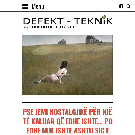
Menu
REVOLUCIONI NUK DO TЁ TRANSMETOHET
PSE JEMI NOSTALGJIKË PËR NJË
TË KALUAR QË EDHE ISHTE… PO
EDHE NUK ISHTE ASHTU SIÇ E