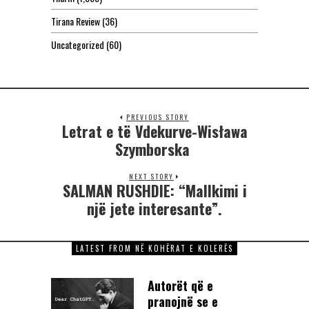
Tirana Review
(36)
Uncategorized
(60)
PREVIOUS STORY
Letrat e të Vdekurve-Wisława
Szymborska
NEXT STORY
SALMAN RUSHDIE: “Mallkimi i
një jete interesante”.
LATEST FROM NË KOHËRAT E KOLERËS
Autorët që e
pranojnë se e