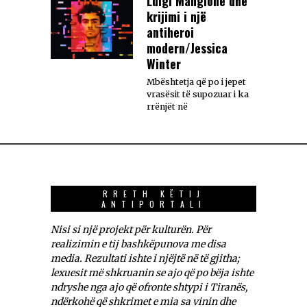
Luigi Mangione dhe
krijimi i një
antiheroi
modern/Jessica
Winter
Mbështetja që po i jepet
vrasësit të supozuar i ka
rrënjët në
RRETH KËTIJ
ANTIPORTALI
Nisi si një projekt për kulturën. Për
realizimin e tij bashkëpunova me disa
media. Rezultati ishte i njëjtë në të gjitha;
lexuesit më shkruanin se ajo që po bëja ishte
ndryshe nga ajo që ofronte shtypi i Tiranës,
ndërkohë që shkrimet e mia sa vinin dhe