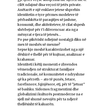
cilët ndajmë disa veçori të jetës private.
Anëtarët e një enklave jetese shprehin
identitetin e tyre përmes modeleve të
përbashkëta të paraqitjes së jashme,
konsumit, dhe aktiviteteve, të cilat shpesh
shërbejnë për t’i diferencuar ata nga
mënyrat e tjera të jetesës…
Po pse pikërisht ndiejmë nostalgji diku në
mes të moshës së mesme?
Sepse kjo moshë karakterizohet nga një
dëshirë e thellë për të kujtuar, analizuar e
krahasuar.
Identiteti i këtij momenti e zhvendos
vëmendjen në strukturat familjare
tradicionale, në komunitetet e ndryshme
që ka përreth – ato të punës, fetare,
farefisnore, fqinjësore, etj, për të “jetuar”
së bashku. Sidomos fragmentimi dhe
globalizimi i kulturës postmoderne na e
sjell më shumë nevojën për ta ndjerë
thellësisht të kaluarën.