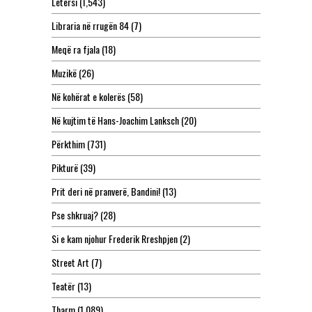
Letërsi
(1,543)
Libraria në rrugën 84
(7)
Meqë ra fjala
(18)
Muzikë
(26)
Në kohërat e kolerës
(58)
Në kujtim të Hans-Joachim Lanksch
(20)
Përkthim
(731)
Pikturë
(39)
Prit deri në pranverë, Bandini!
(13)
Pse shkruaj?
(28)
Si e kam njohur Frederik Rreshpjen
(2)
Street Art
(7)
Teatër
(13)
Tharm
(1,089)