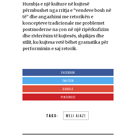
Humbja e një kulture në kujtesë
përmbushet nga rritja e “vendeve bosh në
të” dhe angazhimi me retorikën e
koncepteve tradicionale me problemet
postmoderne na çon në një ripërkufizim
dhe rivlerësim të kujtesës, shpikjes dhe
stilit, ku kujtesa vetë bëhet gramatika për
performimin e saj retorik.
FACEBOOK
TWITTER
GOOGLE
PINTEREST
TAGS:
MELI AJAZI