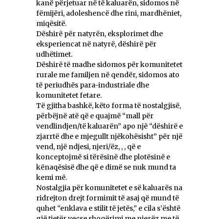
kanë përjetuar në të kaluarën, sidomos në
fëmijëri, adoleshencë dhe rini, mardhëniet,
miqësitë.
Dëshirë për natyrën, eksplorimet dhe
eksperiencat në natyrë, dëshirë për
udhëtimet.
Dëshirë të madhe sidomos për komunitetet
rurale me familjen në qendër, sidomos ato
të periudhës para-industriale dhe
komunitetet fetare.
Të gjitha bashkë, këto forma të nostalgjisë,
përbëjnë atë që e quajmë “mall për
vendlindjen/të kaluarën” apo një “dëshirë e
zjarrtë dhe e mjegullt njëkohësisht” për një
vend, një ndjesi, njeri/ëz, , , që e
konceptojmë si tërësinë dhe plotësinë e
kënaqësisë dhe që e dimë se nuk mund ta
kemi më.
Nostalgjia për komunitetet e së kaluarës na
ridrejton drejt formimit të asaj që mund të
quhet “enklava e stilit të jetës,” e cila s’është
gjë tjetër veçse shoqërimi me njerëz me të