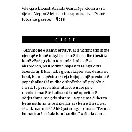
Vdekja e klounit-Arlinda Guma Një kloun u vra
dje në Aleppo.Vdekja e tij u raportua live. Pranë
More
fotos në gazetë, …
QUOTE
"Gjithmonë e kam përfytyruar shkrimtarin si një
njeri që e kanë mbyllur në një thes, dhe thesit ia
kanë zënë grykën fort, ndërkohë që ai
eksploron, pa u lodhur, hapësira të reja drite
brenda tij. E kur nuk i gjen, i krijon ato, derisa në
fund, këto hapësira të reja krijojnë një presion të
papërballueshëm dhe e shpërthejnë grykën e
thesit. Ja përse shkrimtarët e mirë janë
revolucionarë të kulluar dhe në opozitë të
përjetshme me çdo sistem... Sepse ata duhet ta
kenë gjithmonë të mbyllur grykën e thesit për
të shkruar mirë." Shkëputur nga romani "Terma
humanitarë si fjala bombardim." Arlinda Guma