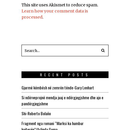
This site uses Akismet to reduce spam.
Learn how your comment data is
processed
.
RECENT POSTS
Gjurmë këmbësh në zemrën tënde-Gary Lenhart
Si ndërveprojnë mendja juaj e ndërgjegjshme dhe ajo e
pandërgjegjshme
Shi-Roberto Bolaño
Fragment nga romani “Marksi ka humbur
kujtesën”/Arlinda Guma