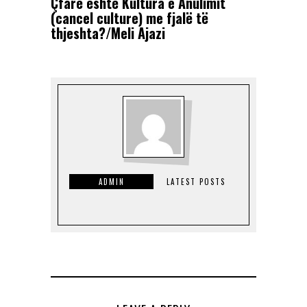
Çfarë është Kultura e Anulimit
(cancel culture) me fjalë të
thjeshta?/Meli Ajazi
ADMIN
LATEST POSTS