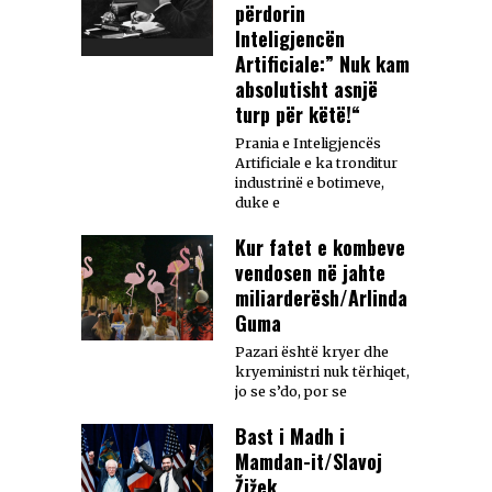
përdorin
Inteligjencën
Artificiale:” Nuk kam
absolutisht asnjë
turp për këtë!“
Prania e Inteligjencës
Artificiale e ka tronditur
industrinë e botimeve,
duke e
Kur fatet e kombeve
vendosen në jahte
miliarderësh/Arlinda
Guma
Pazari është kryer dhe
kryeministri nuk tërhiqet,
jo se s’do, por se
Bast i Madh i
Mamdan-it/Slavoj
Žižek