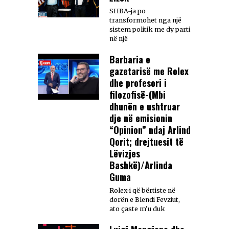
SHBA-ja po
transformohet nga një
sistem politik me dy parti
në një
Barbaria e
gazetarisë me Rolex
dhe profesori i
filozofisë-(Mbi
dhunën e ushtruar
dje në emisionin
“Opinion” ndaj Arlind
Qorit; drejtuesit të
Lëvizjes
Bashkë)/Arlinda
Guma
Rolex-i që bërtiste në
dorën e Blendi Fevziut,
ato çaste m’u duk