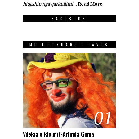
hiqeshin nga qarkullimi...
Read More
FACEBOOK
MË I LEXUARI I JAVES
01
Vdekja e klounit-Arlinda Guma