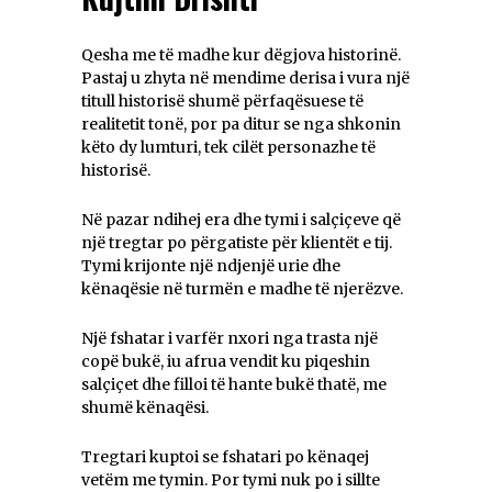
Qesha me të madhe kur dëgjova historinë.
Pastaj u zhyta në mendime derisa i vura një
titull historisë shumë përfaqësuese të
realitetit tonë, por pa ditur se nga shkonin
këto dy lumturi, tek cilët personazhe të
historisë.
Në pazar ndihej era dhe tymi i salçiçeve që
një tregtar po përgatiste për klientët e tij.
Tymi krijonte një ndjenjë urie dhe
kënaqësie në turmën e madhe të njerëzve.
Një fshatar i varfër nxori nga trasta një
copë bukë, iu afrua vendit ku piqeshin
salçiçet dhe filloi të hante bukë thatë, me
shumë kënaqësi.
Tregtari kuptoi se fshatari po kënaqej
vetëm me tymin. Por tymi nuk po i sillte