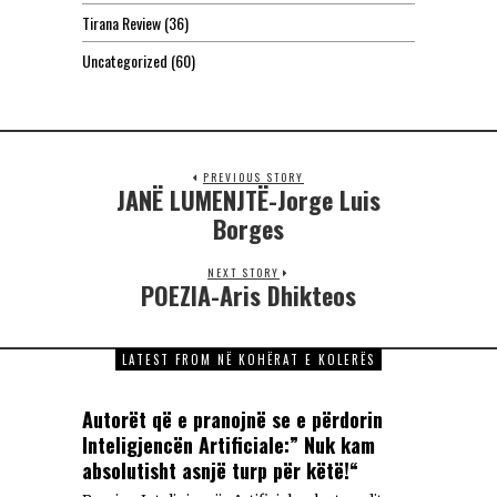
Tirana Review
(36)
Uncategorized
(60)
PREVIOUS STORY
JANË LUMENJTË-Jorge Luis
Borges
NEXT STORY
POEZIA-Aris Dhikteos
LATEST FROM NË KOHËRAT E KOLERËS
Autorët që e pranojnë se e përdorin
Inteligjencën Artificiale:” Nuk kam
absolutisht asnjë turp për këtë!“