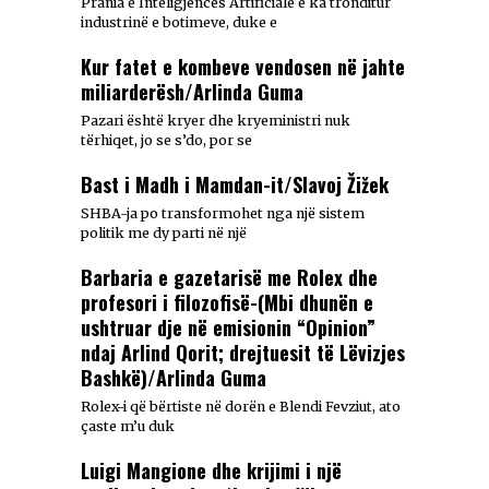
Prania e Inteligjencës Artificiale e ka tronditur
industrinë e botimeve, duke e
Kur fatet e kombeve vendosen në jahte
miliarderësh/Arlinda Guma
Pazari është kryer dhe kryeministri nuk
tërhiqet, jo se s’do, por se
Bast i Madh i Mamdan-it/Slavoj Žižek
SHBA-ja po transformohet nga një sistem
politik me dy parti në një
Barbaria e gazetarisë me Rolex dhe
profesori i filozofisë-(Mbi dhunën e
ushtruar dje në emisionin “Opinion”
ndaj Arlind Qorit; drejtuesit të Lëvizjes
Bashkë)/Arlinda Guma
Rolex-i që bërtiste në dorën e Blendi Fevziut, ato
çaste m’u duk
Luigi Mangione dhe krijimi i një