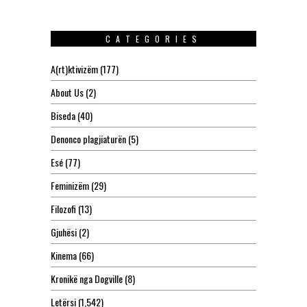
CATEGORIES
A(rt)ktivizëm
(177)
About Us
(2)
Biseda
(40)
Denonco plagjiaturën
(5)
Esé
(77)
Feminizëm
(29)
Filozofi
(13)
Gjuhësi
(2)
Kinema
(66)
Kronikë nga Dogville
(8)
Letërsi
(1,542)