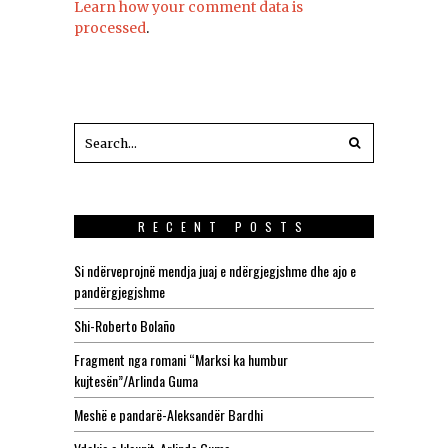
Learn how your comment data is
processed
.
RECENT POSTS
Si ndërveprojnë mendja juaj e ndërgjegjshme dhe ajo e
pandërgjegjshme
Shi-Roberto Bolaño
Fragment nga romani “Marksi ka humbur
kujtesën”/Arlinda Guma
Meshë e pandarë-Aleksandër Bardhi