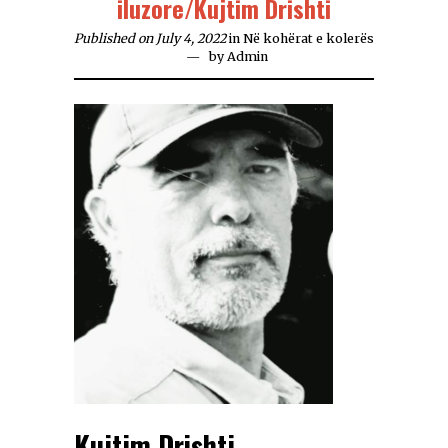
iluzore/Kujtim Drishti
Published on July 4, 2022
in
Në kohërat e kolerës
by
Admin
Kujtim Drisht
i