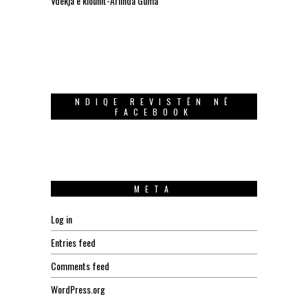
Vdekja e klounit-Arlinda Guma
NDIQE REVISTËN NË
FACEBOOK
META
Log in
Entries feed
Comments feed
WordPress.org