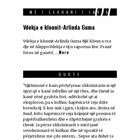
01
MË I LEXUARI I JAVES
Vdekja e klounit-Arlinda Guma
Vdekja e klounit-Arlinda Guma Një kloun u vra
dje në Aleppo.Vdekja e tij u raportua live. Pranë
More
fotos në gazetë, …
QUOTE
"Gjithmonë e kam përfytyruar shkrimtarin si një
njeri që e kanë mbyllur në një thes, dhe thesit ia
kanë zënë grykën fort, ndërkohë që ai
eksploron, pa u lodhur, hapësira të reja drite
brenda tij. E kur nuk i gjen, i krijon ato, derisa në
fund, këto hapësira të reja krijojnë një presion të
papërballueshëm dhe e shpërthejnë grykën e
thesit. Ja përse shkrimtarët e mirë janë
revolucionarë të kulluar dhe në opozitë të
përjetshme me çdo sistem... Sepse ata duhet ta