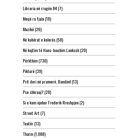
Libraria në rrugën 84
(7)
Meqë ra fjala
(18)
Muzikë
(26)
Në kohërat e kolerës
(58)
Në kujtim të Hans-Joachim Lanksch
(20)
Përkthim
(730)
Pikturë
(39)
Prit deri në pranverë, Bandini!
(13)
Pse shkruaj?
(28)
Si e kam njohur Frederik Rreshpjen
(2)
Street Art
(7)
Teatër
(13)
Tharm
(1,088)