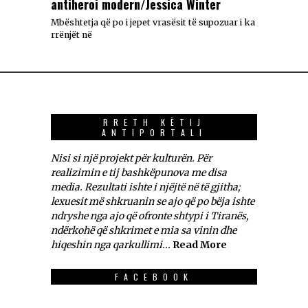
antiheroi modern/Jessica Winter
Mbështetja që po i jepet vrasësit të supozuar i ka
rrënjët në
RRETH KËTIJ
ANTIPORTALI
Nisi si një projekt për kulturën. Për
realizimin e tij bashkëpunova me disa
media. Rezultati ishte i njëjtë në të gjitha;
lexuesit më shkruanin se ajo që po bëja ishte
ndryshe nga ajo që ofronte shtypi i Tiranës,
ndërkohë që shkrimet e mia sa vinin dhe
hiqeshin nga qarkullimi...
Read More
FACEBOOK