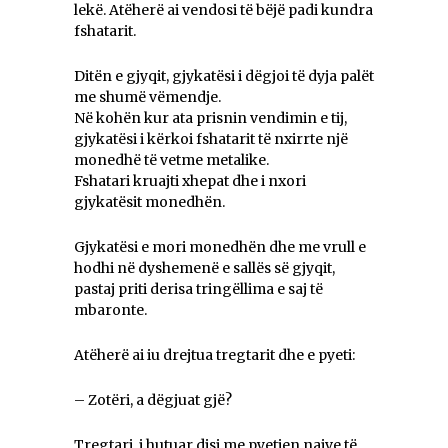
lekë. Atëherë ai vendosi të bëjë padi kundra
fshatarit.
Ditën e gjyqit, gjykatësi i dëgjoi të dyja palët
me shumë vëmendje.
Në kohën kur ata prisnin vendimin e tij,
gjykatësi i kërkoi fshatarit të nxirrte një
monedhë të vetme metalike.
Fshatari kruajti xhepat dhe i nxori
gjykatësit monedhën.
Gjykatësi e mori monedhën dhe me vrull e
hodhi në dyshemenë e sallës së gjyqit,
pastaj priti derisa tringëllima e saj të
mbaronte.
Atëherë ai iu drejtua tregtarit dhe e pyeti:
– Zotëri, a dëgjuat gjë?
Tregtari, i hutuar disi me pyetjen naive të