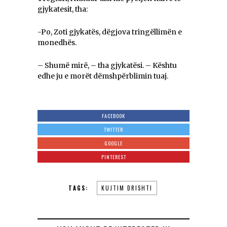
gjykatesit, tha:
-Po, Zoti gjykatës, dëgjova tringëllimën e
monedhës.
– Shumë mirë, – tha gjykatësi. – Kështu
edhe ju e morët dëmshpërblimin tuaj.
FACEBOOK
TWITTER
GOOGLE
PINTEREST
TAGS:
KUJTIM DRISHTI