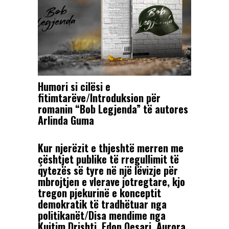
Humori si cilësi e
fitimtarëve/Introduksion për
romanin “Bob Legjenda” të autores
Arlinda Guma
Kur njerëzit e thjeshtë merren me
çështjet publike të rregullimit të
qytezës së tyre në një lëvizje për
mbrojtjen e vlerave jotregtare, kjo
tregon pjekurinë e konceptit
demokratik të tradhëtuar nga
politikanët/Disa mendime nga
Kujtim Drishti, Edon Qesari, Aurora