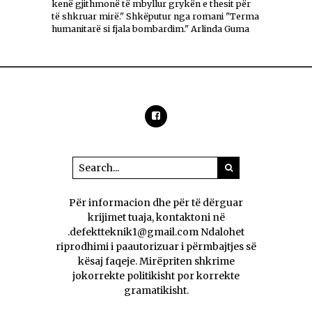
kenë gjithmonë të mbyllur grykën e thesit për
të shkruar mirë." Shkëputur nga romani "Terma
humanitarë si fjala bombardim." Arlinda Guma
Për informacion dhe për të dërguar
krijimet tuaja, kontaktoni në
.defektteknik1@gmail.com Ndalohet
riprodhimi i paautorizuar i përmbajtjes së
kësaj faqeje. Mirëpriten shkrime
jokorrekte politikisht por korrekte
gramatikisht.