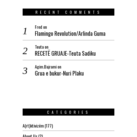
RECENT COMMENTS
Fred
on
Flamingo Revolution/Arlinda Guma
Teuta
on
RECETË GRUAJE-Teuta Sadiku
Agim.Bajrami
on
Grua e bukur-Nuri Plaku
CATEGORIES
A(rt)ktivizëm
(177)
About Us
(2)