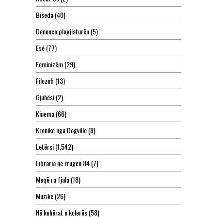
Biseda
(40)
Denonco plagjiaturën
(5)
Esé
(77)
Feminizëm
(29)
Filozofi
(13)
Gjuhësi
(2)
Kinema
(66)
Kronikë nga Dogville
(8)
Letërsi
(1,542)
Libraria në rrugën 84
(7)
Meqë ra fjala
(18)
Muzikë
(26)
Në kohërat e kolerës
(58)