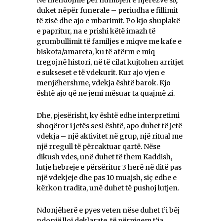
Ne mendojmë për humbjen e njerëzve siç
duket nëpër funerale – periudha e fillimit
të zisë dhe ajo e mbarimit. Po kjo shuplakë
e papritur, na e prishi këtë imazh të
grumbullimit të familjes e miqve me kafe e
biskota/amareta, ku të afërm e miq
tregojnë histori, në të cilat kujtohen arritjet
e sukseset e të vdekurit. Kur ajo vjen e
menjëhershme, vdekja është barok. Kjo
është ajo që ne jemi mësuar ta quajmë zi.
Dhe, pjesërisht, ky është edhe interpretimi
shoqëror i jetës sesi është, apo duhet të jetë
vdekja – një aktivitet në grup, një ritual me
një rregull të përcaktuar qartë. Nëse
dikush vdes, unë duhet të them Kaddish,
lutje hebreje e përsëritur 3 herë në ditë pas
një vdekjeje dhe pas 10 muajsh, siç edhe e
kërkon tradita, unë duhet të pushoj lutjen.
Ndonjëherë e pyes veten nëse duhet t’i bëj
ndonjë lloj deklarate, të përpiqem t’ia