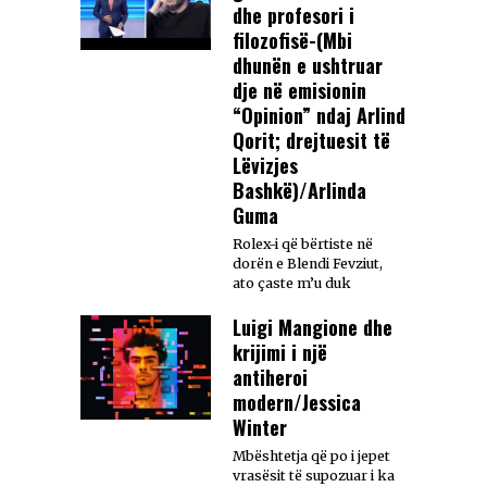
dhe profesori i
filozofisë-(Mbi
dhunën e ushtruar
dje në emisionin
“Opinion” ndaj Arlind
Qorit; drejtuesit të
Lëvizjes
Bashkë)/Arlinda
Guma
Rolex-i që bërtiste në
dorën e Blendi Fevziut,
ato çaste m’u duk
Luigi Mangione dhe
krijimi i një
antiheroi
modern/Jessica
Winter
Mbështetja që po i jepet
vrasësit të supozuar i ka