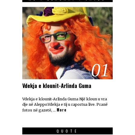
01
Vdekja e klounit-Arlinda Guma
Vdekja e klounit-Arlinda Guma Një kloun u vra
dje në Aleppo.Vdekja e tij u raportua live. Pranë
More
fotos në gazetë, …
QUOTE