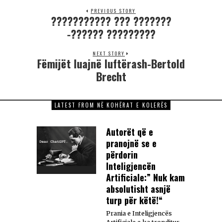
PREVIOUS STORY
??????????? ??? ???????
-?????? ?????????
NEXT STORY
Fëmijët luajnë luftërash-Bertold
Brecht
LATEST FROM NË KOHËRAT E KOLERËS
Autorët që e
pranojnë se e
përdorin
Inteligjencën
Artificiale:” Nuk kam
absolutisht asnjë
turp për këtë!“
Prania e Inteligjencës