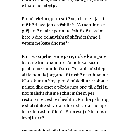
e thatë në mbytje.
Po në telefon, para se të veja ta merrja, ai
më bëri pyetjen e vështirë : “A mendon se
gjëja më e mirë për mua është që t’i kaloj
këto 3 ditë, relativisht të shëndetshme, i
vetëm në këtë dhomë?”
Kurrë, asnjëherë më parë, nuk e kam parë
babanë tim të sëmurë. Ai nuk ka pasur
probleme shëndetësore. Po tani, në shtëpi,
ai fle nën dy jorganë të trashë e pothuaj në
kllapi kur unë hyj për të mbledhur rrobat e
palara dhe enët e përdorura prej tij. Zëri i tij
normalisht shumë i zhurmshëm për
restorantet, është i heshtur. Kur ka pak fuqi,
e shoh duke shkruar dhe rishkruar në një
bllok letrash një letër. Shpresoj që të mos e
lexoj kurrë.