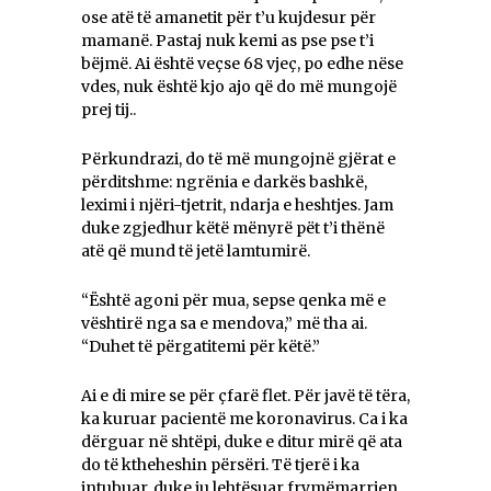
ose atë të amanetit për t’u kujdesur për
mamanë. Pastaj nuk kemi as pse pse t’i
bëjmë. Ai është veçse 68 vjeç, po edhe nëse
vdes, nuk është kjo ajo që do më mungojë
prej tij..
Përkundrazi, do të më mungojnë gjërat e
përditshme: ngrënia e darkës bashkë,
leximi i njëri-tjetrit, ndarja e heshtjes. Jam
duke zgjedhur këtë mënyrë pët t’i thënë
atë që mund të jetë lamtumirë.
“Është agoni për mua, sepse qenka më e
vështirë nga sa e mendova,” më tha ai.
“Duhet të përgatitemi për këtë.”
Ai e di mire se për çfarë flet. Për javë të tëra,
ka kuruar pacientë me koronavirus. Ca i ka
dërguar në shtëpi, duke e ditur mirë që ata
do të ktheheshin përsëri. Të tjerë i ka
intubuar, duke iu lehtësuar frymëmarrjen