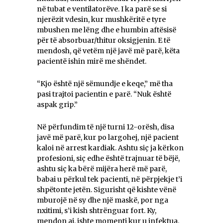
në tubat e ventilatorëve. I ka parë se si
njerëzit vdesin, kur mushkëritë e tyre
mbushen me lëng dhe e humbin aftësisë
për të absorbuar/thitur oksigjenin. E të
mendosh, që vetëm një javë më parë, këta
pacientë ishin mirë me shëndet.
“Kjo është një sëmundje e keqe,” më tha
pasi trajtoi pacientin e parë. “Nuk është
aspak grip.”
Në përfundim të një turni 12-orësh, disa
javë më parë, kur po largohej, një pacient
kaloi në arrest kardiak. Ashtu siç ja kërkon
profesioni, siç edhe është trajnuar të bëjë,
ashtu siç ka bërë mijëra herë më parë,
babai u përkul tek pacienti, në përpjekje t’i
shpëtonte jetën. Sigurisht që kishte vënë
mburojë në sy dhe një maskë, por nga
nxitimi, s’i kish shtrënguar fort. Ky,
mendon ai, ishte momenti kur u infektua.