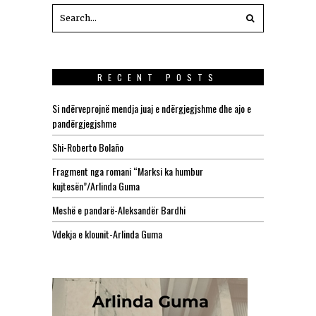
RECENT POSTS
Si ndërveprojnë mendja juaj e ndërgjegjshme dhe ajo e
pandërgjegjshme
Shi-Roberto Bolaño
Fragment nga romani “Marksi ka humbur
kujtesën”/Arlinda Guma
Meshë e pandarë-Aleksandër Bardhi
Vdekja e klounit-Arlinda Guma