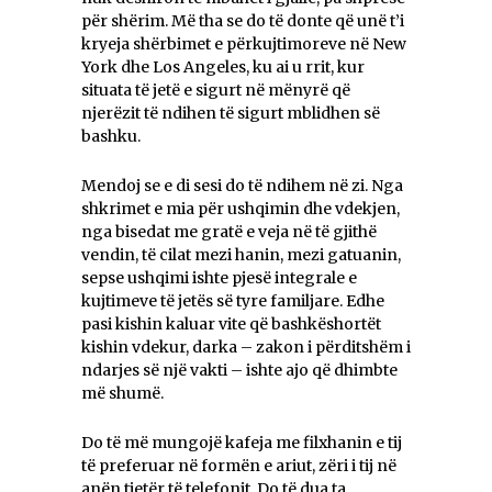
për shërim. Më tha se do të donte që unë t’i
kryeja shërbimet e përkujtimoreve në New
York dhe Los Angeles, ku ai u rrit, kur
situata të jetë e sigurt në mënyrë që
njerëzit të ndihen të sigurt mblidhen së
bashku.
Mendoj se e di sesi do të ndihem në zi. Nga
shkrimet e mia për ushqimin dhe vdekjen,
nga bisedat me gratë e veja në të gjithë
vendin, të cilat mezi hanin, mezi gatuanin,
sepse ushqimi ishte pjesë integrale e
kujtimeve të jetës së tyre familjare. Edhe
pasi kishin kaluar vite që bashkëshortët
kishin vdekur, darka – zakon i përditshëm i
ndarjes së një vakti – ishte ajo që dhimbte
më shumë.
Do të më mungojë kafeja me filxhanin e tij
të preferuar në formën e ariut, zëri i tij në
anën tjetër të telefonit. Do të dua ta