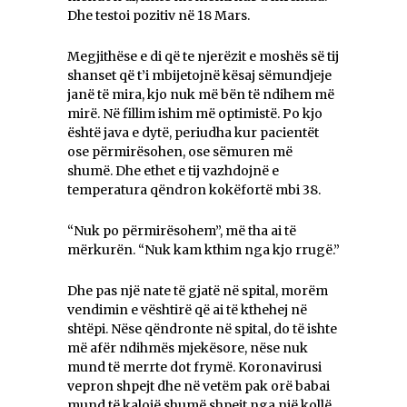
Dhe testoi pozitiv në 18 Mars.
Megjithëse e di që te njerëzit e moshës së tij
shanset që t’i mbijetojnë kësaj sëmundjeje
janë të mira, kjo nuk më bën të ndihem më
mirë. Në fillim ishim më optimistë. Po kjo
është java e dytë, periudha kur pacientët
ose përmirësohen, ose sëmuren më
shumë. Dhe ethet e tij vazhdojnë e
temperatura qëndron kokëfortë mbi 38.
“Nuk po përmirësohem”, më tha ai të
mërkurën. “Nuk kam kthim nga kjo rrugë.”
Dhe pas një nate të gjatë në spital, morëm
vendimin e vështirë që ai të kthehej në
shtëpi. Nëse qëndronte në spital, do të ishte
më afër ndihmës mjekësore, nëse nuk
mund të merrte dot frymë. Koronavirusi
vepron shpejt dhe në vetëm pak orë babai
mund të kalojë shumë shpejt nga një kollë