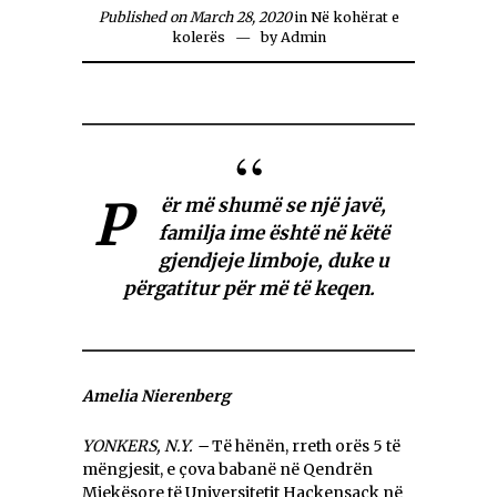
Published on March 28, 2020
in
Në kohërat e
kolerës
by
Admin
P
ër më shumë se një javë,
familja ime është në këtë
gjendjeje limboje, duke u
përgatitur për më të keqen.
Amelia Nierenberg
YONKERS, N.Y. –
Të hënën, rreth orës 5 të
mëngjesit, e çova babanë në Qendrën
Mjekësore të Universitetit Hackensack në