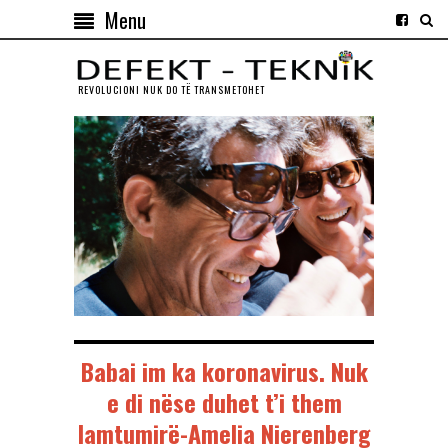
Menu
REVOLUCIONI NUK DO TЁ TRANSMETOHET
Babai im ka koronavirus. Nuk
e di nëse duhet t’i them
lamtumirë-Amelia Nierenberg