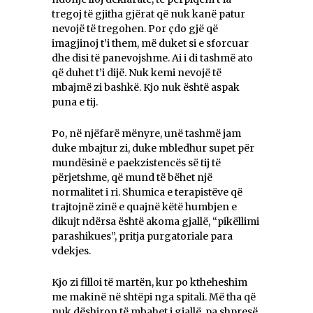
tregoj të gjitha gjërat që nuk kanë patur
nevojë të tregohen. Por çdo gjë që
imagjinoj t’i them, më duket si e sforcuar
dhe disi të panevojshme. Ai i di tashmë ato
që duhet t’i dijë. Nuk kemi nevojë të
mbajmë zi bashkë. Kjo nuk është aspak
puna e tij.
Po, në njëfarë mënyre, unë tashmë jam
duke mbajtur zi, duke mbledhur supet për
mundësinë e paekzistencës së tij të
përjetshme, që mund të bëhet një
normalitet i ri. Shumica e terapistëve që
trajtojnë zinë e quajnë këtë humbjen e
dikujt ndërsa është akoma gjallë, “pikëllimi
parashikues”, pritja purgatoriale para
vdekjes.
Kjo zi filloi të martën, kur po ktheheshim
me makinë në shtëpi nga spitali. Më tha që
nuk dëshiron të mbahet i gjallë, pa shpresë