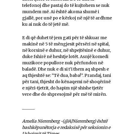
telefonoj dhe pastaj do të kujtohem se nuk
mundem më. Ai është akoma shumë i
gjallë, por unë po e kërkoj në një të ardhme
ku ai nuk do të jetë më.
E di që duhet të jem gati për të shkuar me
makinë në 5 të mëngjesit përsëri në spital,
në korsinë e duhur, në shpejtësinë e duhur,
duke fshirë në heshtje lotët. Asnjë komedi
muzikore popullore nuk përfundon në
baladë. Dhe nuk e di si t’i them aq shpesh e
aq thjeshtë se: “Të dua, baba!”. Prandaj, tani
për tani, thjesht do kënaqemi në shoqërinë
e njëri-tjetrit, do hapim një shishe tjetër
vere dhe do shpresojmë për më të mirën.
______
Amelia Nierenberg -(@AJNierenberg) është
bashkëpunëtorja e redaksisë për seksionin e
Ushqimit të Times.