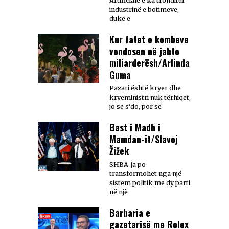
Artificiale e ka tronditur
industrinë e botimeve,
duke e
Kur fatet e kombeve
vendosen në jahte
miliarderësh/Arlinda
Guma
Pazari është kryer dhe
kryeministri nuk tërhiqet,
jo se s’do, por se
Bast i Madh i
Mamdan-it/Slavoj
Žižek
SHBA-ja po
transformohet nga një
sistem politik me dy parti
në një
Barbaria e
gazetarisë me Rolex