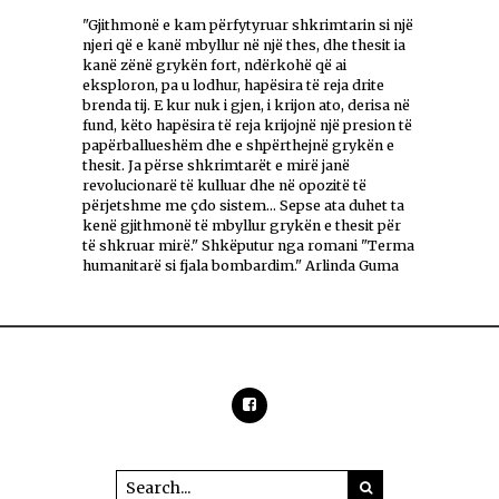
"Gjithmonë e kam përfytyruar shkrimtarin si një
njeri që e kanë mbyllur në një thes, dhe thesit ia
kanë zënë grykën fort, ndërkohë që ai
eksploron, pa u lodhur, hapësira të reja drite
brenda tij. E kur nuk i gjen, i krijon ato, derisa në
fund, këto hapësira të reja krijojnë një presion të
papërballueshëm dhe e shpërthejnë grykën e
thesit. Ja përse shkrimtarët e mirë janë
revolucionarë të kulluar dhe në opozitë të
përjetshme me çdo sistem... Sepse ata duhet ta
kenë gjithmonë të mbyllur grykën e thesit për
të shkruar mirë." Shkëputur nga romani "Terma
humanitarë si fjala bombardim." Arlinda Guma