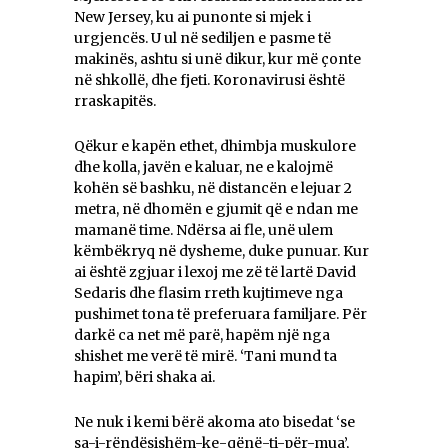
New Jersey, ku ai punonte si mjek i
urgjencës. U ul në sediljen e pasme të
makinës, ashtu si unë dikur, kur më çonte
në shkollë, dhe fjeti. Koronavirusi është
rraskapitës.
Qëkur e kapën ethet, dhimbja muskulore
dhe kolla, javën e kaluar, ne e kalojmë
kohën së bashku, në distancën e lejuar 2
metra, në dhomën e gjumit që e ndan me
mamanë time. Ndërsa ai fle, unë ulem
këmbëkryq në dysheme, duke punuar. Kur
ai është zgjuar i lexoj me zë të lartë David
Sedaris dhe flasim rreth kujtimeve nga
pushimet tona të preferuara familjare. Për
darkë ca net më parë, hapëm një nga
shishet me verë të mirë. ‘Tani mund ta
hapim’, bëri shaka ai.
Ne nuk i kemi bërë akoma ato bisedat ‘se
sa-i-rëndësishëm-ke-qënë-ti-për-mua’,