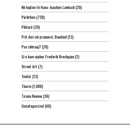
Në kujtim të Hans-Joachim Lanksch
(20)
Përkthim
(730)
Pikturë
(39)
Prit deri në pranverë, Bandini!
(13)
Pse shkruaj?
(28)
Si e kam njohur Frederik Rreshpjen
(2)
Street Art
(7)
Teatër
(13)
Tharm
(1,088)
Tirana Review
(36)
Uncategorized
(60)