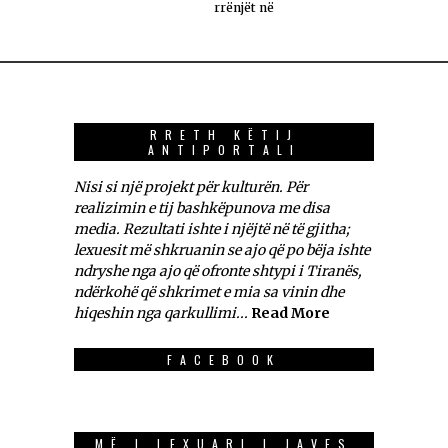
rrënjët në
RRETH KËTIJ
ANTIPORTALI
Nisi si një projekt për kulturën. Për
realizimin e tij bashkëpunova me disa
media. Rezultati ishte i njëjtë në të gjitha;
lexuesit më shkruanin se ajo që po bëja ishte
ndryshe nga ajo që ofronte shtypi i Tiranës,
ndërkohë që shkrimet e mia sa vinin dhe
hiqeshin nga qarkullimi...
Read More
FACEBOOK
MË I LEXUARI I JAVES