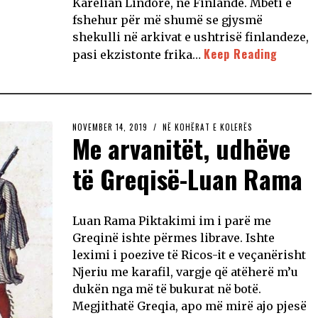
Karelian Lindore, në Finlandë. Mbeti e
fshehur për më shumë se gjysmë
shekulli në arkivat e ushtrisë finlandeze,
Keep Reading
pasi ekzistonte frika…
NOVEMBER 14, 2019
NË KOHËRAT E KOLERËS
Me arvanitët, udhëve
të Greqisë-Luan Rama
Luan Rama Piktakimi im i parë me
Greqinë ishte përmes librave. Ishte
leximi i poezive të Ricos-it e veçanërisht
Njeriu me karafil, vargje që atëherë m’u
dukën nga më të bukurat në botë.
Megjithatë Greqia, apo më mirë ajo pjesë