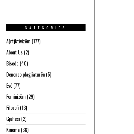
CATEGORIES
A(rt)ktivizëm
(177)
About Us
(2)
Biseda
(40)
Denonco plagjiaturën
(5)
Esé
(77)
Feminizëm
(29)
Filozofi
(13)
Gjuhësi
(2)
Kinema
(66)