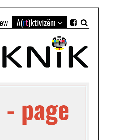
iew
A(
r
t
)ktivizëm
 - page