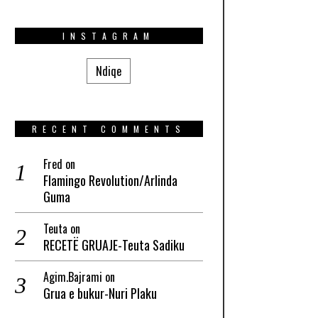
INSTAGRAM
Ndiqe
RECENT COMMENTS
Fred
on
Flamingo Revolution/Arlinda
Guma
Teuta
on
RECETË GRUAJE-Teuta Sadiku
Agim.Bajrami
on
Grua e bukur-Nuri Plaku