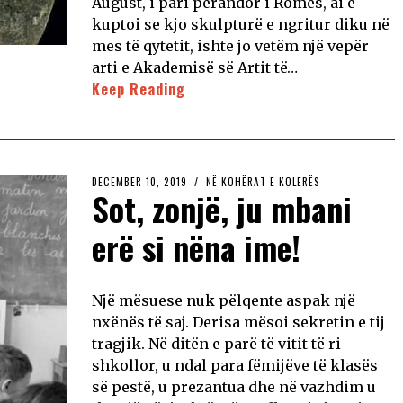
August, i pari perandor i Romës, ai e
kuptoi se kjo skulpturë e ngritur diku në
mes të qytetit, ishte jo vetëm një vepër
arti e Akademisë së Artit të…
Keep Reading
DECEMBER 10, 2019
NË KOHËRAT E KOLERËS
Sot, zonjë, ju mbani
erë si nëna ime!
Një mësuese nuk pëlqente aspak një
nxënës të saj. Derisa mësoi sekretin e tij
tragjik. Në ditën e parë të vitit të ri
shkollor, u ndal para fëmijëve të klasës
së pestë, u prezantua dhe në vazhdim u