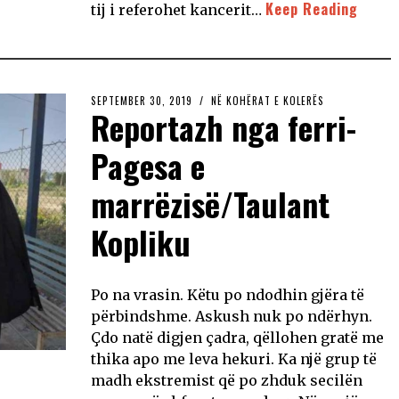
Keep Reading
tij i referohet kancerit…
SEPTEMBER 30, 2019
NË KOHËRAT E KOLERËS
Reportazh nga ferri-
Pagesa e
marrëzisë/Taulant
Kopliku
Po na vrasin. Këtu po ndodhin gjëra të
përbindshme. Askush nuk po ndërhyn.
Çdo natë digjen çadra, qëllohen gratë me
thika apo me leva hekuri. Ka një grup të
madh ekstremist që po zhduk secilën