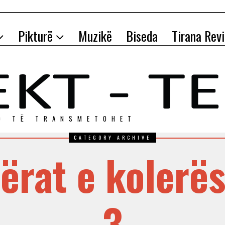
Pikturë
Muzikë
Biseda
Tirana Rev
O TЁ TRANSMETOHET
CATEGORY ARCHIVE
ërat e kolerës
3