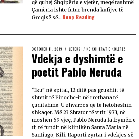
që quhej Shqipëria e vjetër, meqë tashmë
Çamëria ishte futur brenda kufijve të
Keep Reading
Greqisë së…
OCTOBER 11, 2019
LETËRSI
/
NË KOHËRAT E KOLERËS
Vdekja e dyshimtë e
poetit Pablo Neruda
“Iku” në spital, 12 ditë pas grushtit të
shtetit të Pinoche-it në rrethana të
çuditshme. U zhvarros që të hetoheshin
shkaqet. Më 23 Shtator të vitit 1973, në
moshën 69 vjeç, Pablo Neruda la frymën e
tij të fundit në klinikën Santa Maria në
Santiago, Kili. Raporti zyrtar i vdekjes së