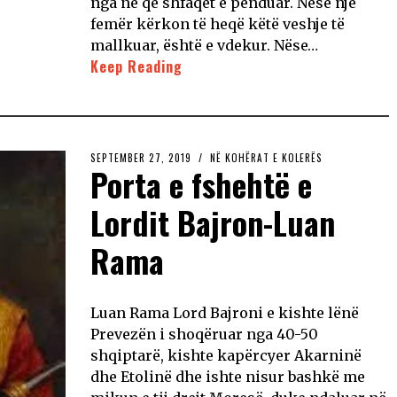
nga ne që shfaqet e penduar. Nëse një
femër kërkon të heqë këtë veshje të
mallkuar, është e vdekur. Nëse…
Keep Reading
SEPTEMBER 27, 2019
NË KOHËRAT E KOLERËS
Porta e fshehtë e
Lordit Bajron-Luan
Rama
Luan Rama Lord Bajroni e kishte lënë
Prevezën i shoqëruar nga 40-50
shqiptarë, kishte kapërcyer Akarninë
dhe Etolinë dhe ishte nisur bashkë me