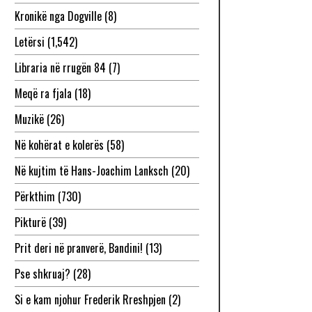
Kronikë nga Dogville
(8)
Letërsi
(1,542)
Libraria në rrugën 84
(7)
Meqë ra fjala
(18)
Muzikë
(26)
Në kohërat e kolerës
(58)
Në kujtim të Hans-Joachim Lanksch
(20)
Përkthim
(730)
Pikturë
(39)
Prit deri në pranverë, Bandini!
(13)
Pse shkruaj?
(28)
Si e kam njohur Frederik Rreshpjen
(2)