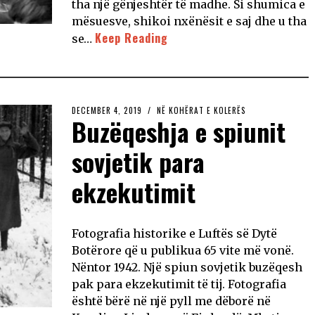
tha një gënjeshtër të madhe. Si shumica e
mësuesve, shikoi nxënësit e saj dhe u tha
Keep Reading
se…
DECEMBER 4, 2019
NË KOHËRAT E KOLERËS
Buzëqeshja e spiunit
sovjetik para
ekzekutimit
Fotografia historike e Luftës së Dytë
Botërore që u publikua 65 vite më vonë.
Nëntor 1942. Një spiun sovjetik buzëqesh
pak para ekzekutimit të tij. Fotografia
është bërë në një pyll me dëborë në