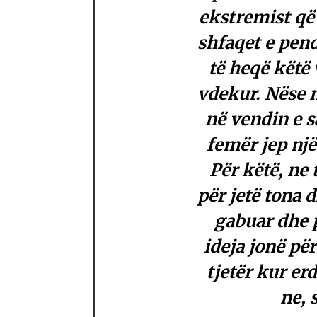
ekstremist që
shfaqet e pen
të heqë këtë 
vdekur. Nëse 
në vendin e s
femër jep një
Për këtë, ne 
për jetë tona 
gabuar dhe 
ideja jonë për
tjetër kur er
ne, 