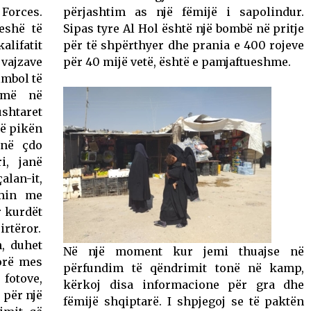
Forces.
përjashtim as një fëmijë i sapolindur.
eshë të
Sipas tyre Al Hol është një bombë në pritje
lifatit
për të shpërthyer dhe prania e 400 rojeve
vajzave
për 40 mijë vetë, është e pamjaftueshme.
imbol të
yjmë në
ushtaret
në pikën
jnë çdo
i, janë
alan-it,
imin me
r kurdët
irtëror.
n, duhet
Në një moment kur jemi thuajse në
 orë mes
përfundim të qëndrimit tonë në kamp,
 fotove,
kërkoj disa informacione për gra dhe
 për një
fëmijë shqiptarë. I shpjegoj se të paktën