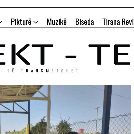
Pikturë
Muzikë
Biseda
Tirana Rev
O TЁ TRANSMETOHET