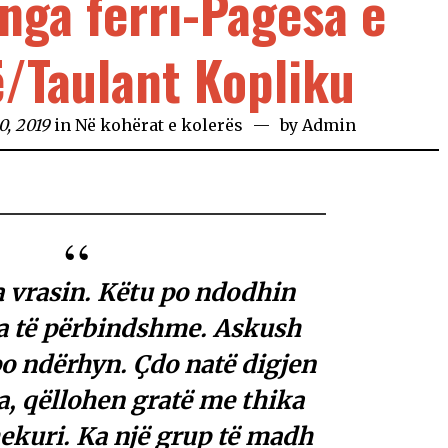
nga ferri-Pagesa e
/Taulant Kopliku
0, 2019
in
Në kohërat e kolerës
by
Admin
a vrasin. Këtu po ndodhin
a të përbindshme. Askush
o ndërhyn. Çdo natë digjen
a, qëllohen gratë me thika
ekuri. Ka një grup të madh