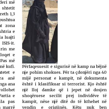
 deri më
 shtetit
reth 1,3
pushtua
ht zona
shtria e
a luajti
ISIS-it.
firin me
lloqet e
 Pas më
ë kufi.
Përfaqesuesit e sigurisë në kamp na bëjnë
tetet e
nje pohim shokues. Për ta çdonjëri nga 40
ëra anë
mijë personat e kampit, në dokumenta
 nga ana
është i klasifikuar si terrorist. Kjo është
rollohet
një lloj damke që i jepet në dosjen
artia e
shoqëruese secilit prej individëve të
ila pas
kampit, nëse një ditë do të kthehet në
a marrë
vendin e origjinës. Këtu nuk ben