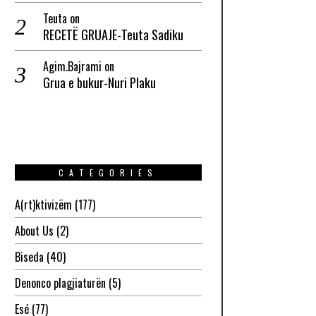
Teuta
on
RECETË GRUAJE-Teuta Sadiku
Agim.Bajrami
on
Grua e bukur-Nuri Plaku
CATEGORIES
A(rt)ktivizëm
(177)
About Us
(2)
Biseda
(40)
Denonco plagjiaturën
(5)
Esé
(77)