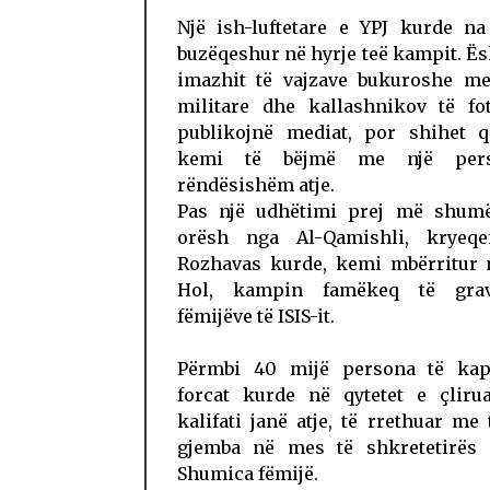
Një ish-luftetare e YPJ kurde na
buzëqeshur në hyrje teë kampit. Ës
imazhit të vajzave bukuroshe me
militare dhe kallashnikov të fo
publikojnë mediat, por shihet q
kemi të bëjmë me një per
rëndësishëm atje.
Pas një udhëtimi prej më shum
orësh nga Al-Qamishli, kryeq
Rozhavas kurde, kemi mbërritur 
Hol, kampin famëkeq të gra
fëmijëve të ISIS-it.
Përmbi 40 mijë persona të ka
forcat kurde në qytetet e çliru
kalifati janë atje, të rrethuar me
gjemba në mes të shkretetirës s
Shumica fëmijë.