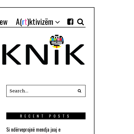
iew
A(
r
t
)ktivizëm
RECENT POSTS
Si ndërveprojnë mendja juaj e