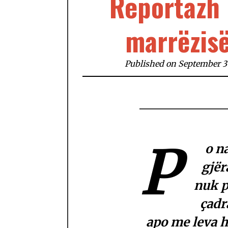
Reportazh 
marrëzisë
Published on September 3
P
o n
gjër
nuk p
çadr
apo me leva h