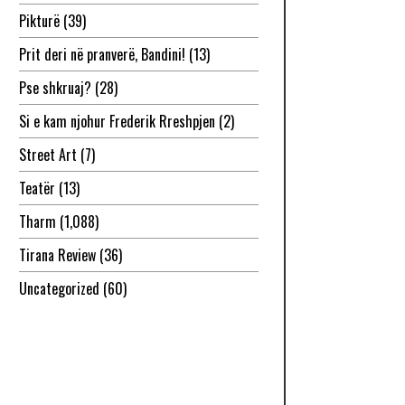
Pikturë
(39)
Prit deri në pranverë, Bandini!
(13)
Pse shkruaj?
(28)
Si e kam njohur Frederik Rreshpjen
(2)
Street Art
(7)
Teatër
(13)
Tharm
(1,088)
Tirana Review
(36)
Uncategorized
(60)