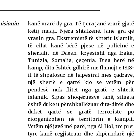
isionin
kanë vrarë dy gra. Të tjera janë vrarë gjatë
këtij muaji. Njëra shtatzënë. Janë gra që
vrasin gra. Ekstremistë të shtetit islamik,
të cilat kanë bërë pjese në policinë e
sheriatit në Daesh, kryesisht nga Iraku,
Tunizia, Somalia, çeçenia. Disa herë në
kamp, dita ështëe gdhirë me flamujt e ISIS-
it të shpalosur në hapësirat mes çadrave,
një shenjë e qartë kjo se vetëm për
pendesë nuk flitet nga gratë e shtetit
islamik. Sipas shoqëruesve tanë, situata
është duke u përshkallëzuar dita-ditës dhe
duket qartë se gratë terroriste po
riorganizohen në territorin e kampit.
Vetëm një javë më parë, nga Al Hol, tre prej
tyre kanë regjistruar dhe shpërndarë një