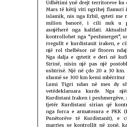
Udhëtimi ynë drejt territoreve ku
Mars të këtij viti ngrihej flamuri i
islamik, nis nga Erbil, qyteti me r
milion banorë, i cili nuk u 
asnjëherë nga kalifati. Aktualis
kontrollohet nga “peshmerget”, u
rregullt e kurdistanit iraken, e cil
një rol thelbësor në fitoren ndaj 
Nga dalja e qytetit e deri në ku
Sirinë, nisin një pas një postob
ushtrisë. Një në çdo 20 a 30 km.
shumë se 300 km kemi mbërritur n
Lumi Tigri ndan në mes dy sh
vetëdeklaruara kurde. Nga nj
Kurdistani Iraken i peshmergëve,
tjetër Kurdistani sirian që kont
nga forca e armatosura e PKK (P
Punëtorëve të Kurdistanit), e c
marrjes se kontrollit në zonë, k