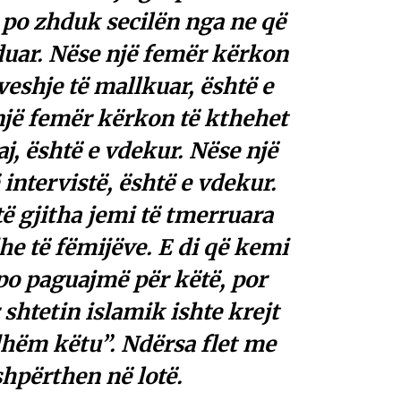
 po zhduk secilën nga ne që
duar. Nëse një femër kërkon
veshje të mallkuar, është e
një femër kërkon të kthehet
aj, është e vdekur. Nëse një
 intervistë, është e vdekur.
të gjitha jemi të tmerruara
dhe të fëmijëve. E di që kemi
po paguajmë për këtë, por
 shtetin islamik ishte krejt
dhëm këtu”. Ndërsa flet me
shpërthen në lotë.