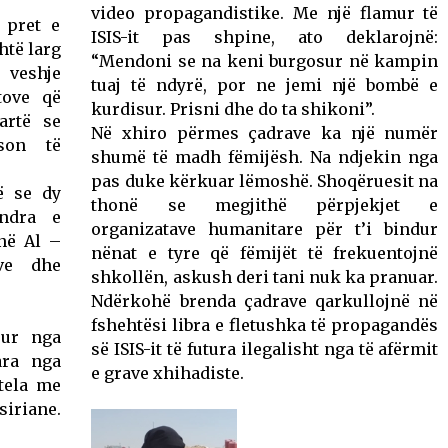
video propagandistike. Me një flamur të
 pret e
ISIS-it pas shpine, ato deklarojnë:
htë larg
“Mendoni se na keni burgosur në kampin
 veshje
tuaj të ndyrë, por ne jemi një bombë e
tove që
kurdisur. Prisni dhe do ta shikoni”.
artë se
Në xhiro përmes çadrave ka një numër
son të
shumë të madh fëmijësh. Na ndjekin nga
pas duke kërkuar lëmoshë. Shoqëruesit na
ë se dy
thonë se megjithë përpjekjet e
endra e
organizatave humanitare për t’i bindur
në Al –
nënat e tyre që fëmijët të frekuentojnë
ve dhe
shkollën, askush deri tani nuk ka pranuar.
Ndërkohë brenda çadrave qarkullojnë në
fshehtësi libra e fletushka të propagandës
pur nga
së ISIS-it të futura ilegalisht nga të afërmit
ara nga
e grave xhihadiste.
 tela me
iriane.