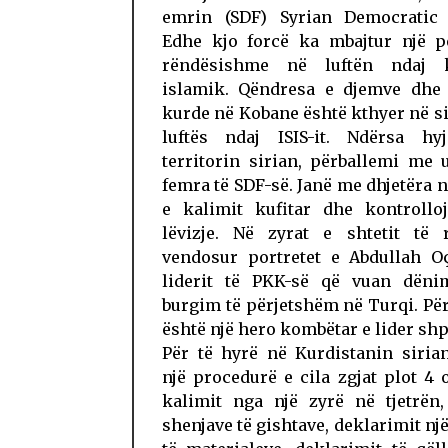
emrin (SDF) Syrian Democratic 
Edhe kjo forcë ka mbajtur një p
rëndësishme në luftën ndaj ka
islamik. Qëndresa e djemve dhe 
kurde në Kobane është kthyer në s
luftës ndaj ISIS-it. Ndërsa h
territorin sirian, përballemi me 
femra të SDF-së. Janë me dhjetëra 
e kalimit kufitar dhe kontrollo
lëvizje. Në zyrat e shtetit të r
vendosur portretet e Abdullah Oç
liderit të PKK-së që vuan dën
burgim të përjetshëm në Turqi. Pë
është një hero kombëtar e lider shp
Për të hyrë në Kurdistanin siria
një procedurë e cila zgjat plot 4
kalimit nga një zyrë në tjetrën,
shenjave të gishtave, deklarimit një