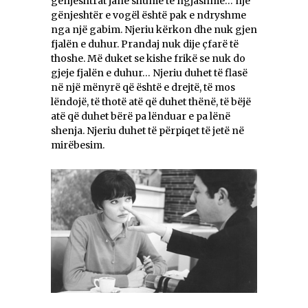
gënjeshtrat janë shumë të ngjashme… një
gënjeshtër e vogël është pak e ndryshme
nga një gabim. Njeriu kërkon dhe nuk gjen
fjalën e duhur. Prandaj nuk dije çfarë të
thoshe. Më duket se kishe frikë se nuk do
gjeje fjalën e duhur… Njeriu duhet të flasë
në një mënyrë që është e drejtë, të mos
lëndojë, të thotë atë që duhet thënë, të bëjë
atë që duhet bërë pa lënduar e pa lënë
shenja. Njeriu duhet të përpiqet të jetë në
mirëbesim.