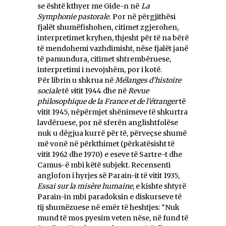
se është kthyer me Gide-n në
La
Symphonie pastorale.
Por në përgjithësi
fjalët shumëfishohen, citimet zgjerohen,
interpretimet kryhen, thjesht për të na bërë
të mendohemi vazhdimisht, nëse fjalët janë
të pamundura, citimet shtrembëruese,
interpretimi i nevojshëm, por i kotë.
Për librin u shkrua në
Mélanges d’histoire
sociale
të
v
itit 1944 dhe në
Revue
philosophique de la France et de l’étranger
të
vitit 1945, nëpërmjet shënimeve të shkurtra
lavdëruese, por në sferën anglishtfolëse
nuk u dëgjua kurrë për të, përveçse shumë
më vonë në përkthimet (përkatësisht të
vitit 1962 dhe 1970) e eseve të Sartre-t dhe
Camus-ë mbi këtë subjekt. Recensenti
anglofon i hyrjes së Parain-it të vitit 1935,
Essai sur la misère humaine
, e kishte shtyrë
Parain-in mbi paradoksin e diskurseve të
tij shumëzuese në emër të heshtjes: “Nuk
mund të mos pyesim veten nëse, në fund të