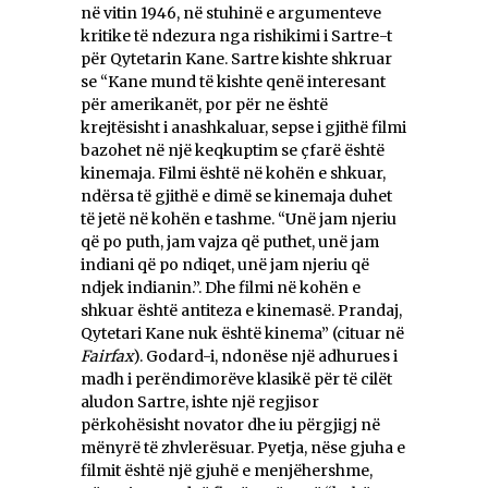
në vitin 1946, në stuhinë e argumenteve
kritike të ndezura nga rishikimi i Sartre-t
për Qytetarin Kane. Sartre kishte shkruar
se “Kane mund të kishte qenë interesant
për amerikanët, por për ne është
krejtësisht i anashkaluar, sepse i gjithë filmi
bazohet në një keqkuptim se çfarë është
kinemaja. Filmi është në kohën e shkuar,
ndërsa të gjithë e dimë se kinemaja duhet
të jetë në kohën e tashme. “Unë jam njeriu
që po puth, jam vajza që puthet, unë jam
indiani që po ndiqet, unë jam njeriu që
ndjek indianin.”. Dhe filmi në kohën e
shkuar është antiteza e kinemasë. Prandaj,
Qytetari Kane nuk është kinema” (cituar në
Fairfax
). Godard-i, ndonëse një adhurues i
madh i perëndimorëve klasikë për të cilët
aludon Sartre, ishte një regjisor
përkohësisht novator dhe iu përgjigj në
mënyrë të zhvlerësuar. Pyetja, nëse gjuha e
filmit është një gjuhë e menjëhershme,