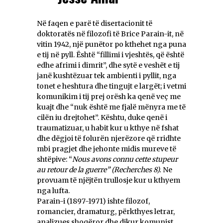
Në faqen e parë të disertacionit të
doktoratës në filozofi të Brice Parain-it, në
vitin 1942, një punëtor po kthehet nga puna
e tij në pyll. Është “fillimi i vjeshtës, që është
edhe afrimi i dimrit”, dhe sytë e veshët e tij
janë kushtëzuar tek ambienti i pyllit, nga
tonet e heshtura dhe tingujt e largët; i vetmi
komunikim i tij prej orësh ka qenë veç me
kuajt dhe “nuk është me fjalë mënyra me të
cilën iu drejtohet”. Kështu, duke qenë i
traumatizuar, u habit kur u kthye në fshat
dhe dëgjoi të folurën njerëzore që rridhte
mbi pragjet dhe jehonte midis mureve të
shtëpive: “
Nous avons connu cette stupeur
au retour de la guerre” (Recherches 8).
Ne
provuam të njëjtën trullosje kur u kthyem
nga lufta.
Parain-i (1897-1971) ishte filozof,
romancier, dramaturg, përkthyes letrar,
analizues shoqëror dhe dikur komunist,