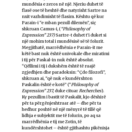
mundësia e zeros në një. Njeriu duhet të
flasë ose të heshtë dhe natyrisht Sartre na
nxit vazhdimisht të flasim. Kështu që kur
Parain-i “e mban pezull dilemën”, siç
shkruan Camus-i, (
“Philosophy of
Expression” 237)
Sartre-t duhet t’i duket si
një mohim total i mundësisë së të folurit.
Megjithatë, marrëdhënia e Parain-it me
këtë bast nuk është univokale dhe miratimi
i tij për Paskal-in nuk është absolut.
“Qëllimi i tij i dukshëm është të ruajë
zgjedhjen dhe paradoksin: “Çdo filozofi”,
shkruan ai, “që nuk e kundërshton
Paskalin është e kotë” (“
Philosophy of
Expression” 237,
duke cituar
Recherches
).
Ky pezullim i bastit të Paskalit, kjo dëshirë
për ta përgënjeshtruar atë – dhe për ta
hedhur poshtë në një mënyrë të tillë që
lidhja e subjektit me të folurin, po aq sa
marrëdhënia e tij me Zotin, të
kundërshtohet – është gjithashtu pikënisja