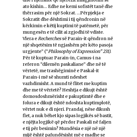
dhe i njëfishtë që njerëzit imagjinonin se
ato kishin… Edhe ne kemi sofistët tanë dhe
thërrasim për një Sokrat. …Përpjekja e
Sokratit dhe dështimi i tij qëndronin në
kërkimin e këtij kuptimi të patëmetë, për
mungesën e të cilit ai zgjodhi të vdiste.
Vlera e
Recherches
së Parain-it qëndron në
një shqetësim të ngjashëm për këto pasoja
urgjente” (“
Philosophy of Expression” 231).
Për të kuptuar Parain-in, Camus-i na
referon “dilemën paskaliane” dhe në të
vërtetë, me trashëgiminë e Paskal-it
Parain-i më së shumti ndeshet
vazhdimisht. A mund të flitet me kuptim
dhe me të vërtetë? Heshtja e dikujt është
domosdoshmërisht e pakuptimtë dhe e
folura e dikujt është ndoshta kuptimplotë,
vërtet nuk e di njeri. Prandaj, nëse dikush
flet, a nuk bëhet kjo sipas logjikës së bastit,
e njëjta logjikë që përdor Paskali në faljen
e tij për besimin? Mundësia e një në një
mijë është pafundësisht më e madhe se