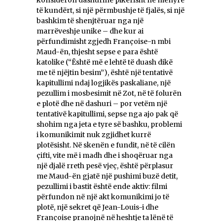
konsideron dashurinë pikërisht në mënyrë
të kundërt, si një përmbushje të fjalës, si një
bashkim të shenjtëruar nga një
marrëveshje unike – dhe kur ai
përfundimisht zgjedh Françoise-n mbi
Maud-ën, thjesht sepse e para është
katolike (“Është më e lehtë të duash dikë
me të njëjtin besim”), është një tentativë
kapitullimi ndaj logjikës paskaliane, një
pezullim i mosbesimit në Zot, në të folurën
e plotë dhe në dashuri – por vetëm një
tentativë kapitullimi, sepse nga ajo pak që
shohim nga jeta e tyre së bashku, problemi
i komunikimit nuk zgjidhet kurrë
plotësisht. Në skenën e fundit, në të cilën
çifti, vite më i madh dhe i shoqëruar nga
një djalë rreth pesë vjeç, është përplasur
me Maud-ën gjatë një pushimi buzë detit,
pezullimi i bastit është ende aktiv: filmi
përfundon në një akt komunikimi jo të
plotë, një sekret që Jean-Louis-i dhe
Françoise pranojnë në heshtje ta lënë të