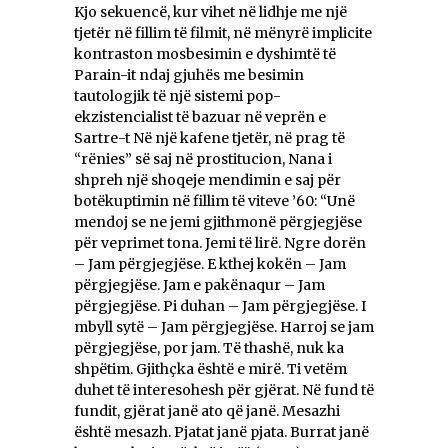
Kjo sekuencë, kur vihet në lidhje me një
tjetër në fillim të filmit, në mënyrë implicite
kontraston mosbesimin e dyshimtë të
Parain-it ndaj gjuhës me besimin
tautologjik të një sistemi pop-
ekzistencialist të bazuar në veprën e
Sartre-t Në një kafene tjetër, në prag të
“rënies” së saj në prostitucion, Nana i
shpreh një shoqeje mendimin e saj për
botëkuptimin në fillim të viteve ’60: “Unë
mendoj se ne jemi gjithmonë përgjegjëse
për veprimet tona. Jemi të lirë. Ngre dorën
– Jam përgjegjëse. E kthej kokën – Jam
përgjegjëse. Jam e pakënaqur – Jam
përgjegjëse. Pi duhan – Jam përgjegjëse. I
mbyll sytë – Jam përgjegjëse. Harroj se jam
përgjegjëse, por jam. Të thashë, nuk ka
shpëtim. Gjithçka është e mirë. Ti vetëm
duhet të interesohesh për gjërat. Në fund të
fundit, gjërat janë ato që janë. Mesazhi
është mesazh. Pjatat janë pjata. Burrat janë