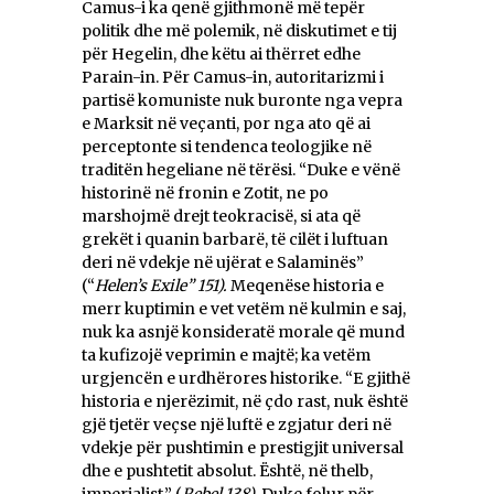
Camus-i ka qenë gjithmonë më tepër
politik dhe më polemik, në diskutimet e tij
për Hegelin, dhe këtu ai thërret edhe
Parain-in. Për Camus-in, autoritarizmi i
partisë komuniste nuk buronte nga vepra
e Marksit në veçanti, por nga ato që ai
perceptonte si tendenca teologjike në
traditën hegeliane në tërësi. “Duke e vënë
historinë në fronin e Zotit, ne po
marshojmë drejt teokracisë, si ata që
grekët i quanin barbarë, të cilët i luftuan
deri në vdekje në ujërat e Salaminës”
(“
Helen’s Exile” 151).
Meqenëse historia e
merr kuptimin e vet vetëm në kulmin e saj,
nuk ka asnjë konsideratë morale që mund
ta kufizojë veprimin e majtë; ka vetëm
urgjencën e urdhërores historike. “E gjithë
historia e njerëzimit, në çdo rast, nuk është
gjë tjetër veçse një luftë e zgjatur deri në
vdekje për pushtimin e prestigjit universal
dhe e pushtetit absolut. Është, në thelb,