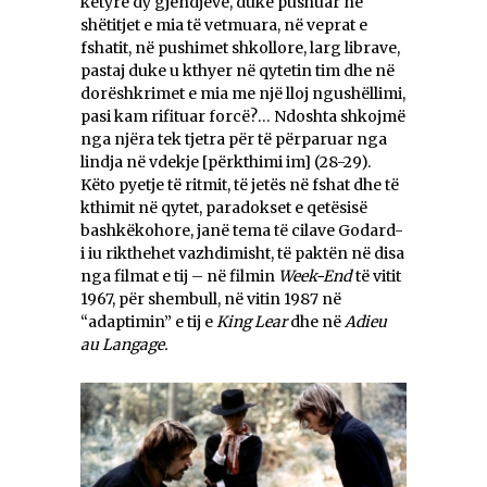
këtyre dy gjendjeve, duke pushuar në
shëtitjet e mia të vetmuara, në veprat e
fshatit, në pushimet shkollore, larg librave,
pastaj duke u kthyer në qytetin tim dhe në
dorëshkrimet e mia me një lloj ngushëllimi,
pasi kam rifituar forcë?… Ndoshta shkojmë
nga njëra tek tjetra për të përparuar nga
lindja në vdekje [përkthimi im] (28-29).
Këto pyetje të ritmit, të jetës në fshat dhe të
kthimit në qytet, paradokset e qetësisë
bashkëkohore, janë tema të cilave Godard-
i iu rikthehet vazhdimisht, të paktën në disa
nga filmat e tij – në filmin
Week-End
të vitit
1967, për shembull, në vitin 1987 në
“adaptimin” e tij e
King
Lear
dhe në
Adieu
au Langage.