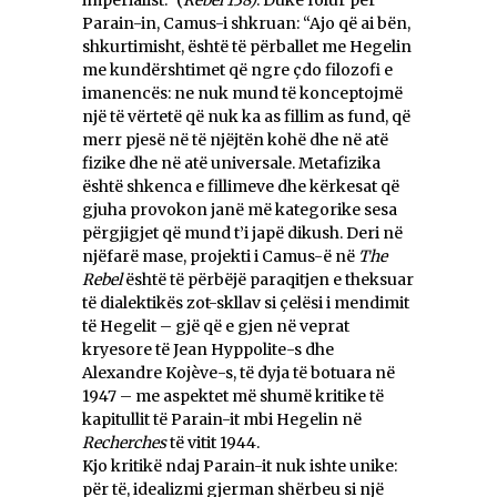
imperialist.” (
Rebel 138)
. Duke folur për
Parain-in, Camus-i shkruan: “Ajo që ai bën,
shkurtimisht, është të përballet me Hegelin
me kundërshtimet që ngre çdo filozofi e
imanencës: ne nuk mund të konceptojmë
një të vërtetë që nuk ka as fillim as fund, që
merr pjesë në të njëjtën kohë dhe në atë
fizike dhe në atë universale. Metafizika
është shkenca e fillimeve dhe kërkesat që
gjuha provokon janë më kategorike sesa
përgjigjet që mund t’i japë dikush. Deri në
njëfarë mase, projekti i Camus-ë në
The
Rebel
është të përbëjë paraqitjen e theksuar
të dialektikës zot-skllav si çelësi i mendimit
të Hegelit – gjë që e gjen në veprat
kryesore të Jean Hyppolite-s dhe
Alexandre Kojève-s, të dyja të botuara në
1947 – me aspektet më shumë kritike të
kapitullit të Parain-it mbi Hegelin në
Recherches
të vitit 1944.
Kjo kritikë ndaj Parain-it nuk ishte unike:
për të, idealizmi gjerman shërbeu si një