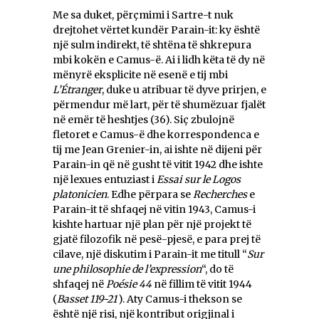
Me sa duket, përçmimi i Sartre-t nuk
drejtohet vërtet kundër Parain-it: ky është
një sulm indirekt, të shtëna të shkrepura
mbi kokën e Camus-ë. Ai i lidh këta të dy në
mënyrë eksplicite në esenë e tij mbi
L’Étranger
, duke u atribuar të dyve prirjen, e
përmendur më lart, për të shumëzuar fjalët
në emër të heshtjes (36). Siç zbulojnë
fletoret e Camus-ë dhe korrespondenca e
tij me Jean Grenier-in, ai ishte në dijeni për
Parain-in që në gusht të vitit 1942 dhe ishte
një lexues entuziast i
Essai sur le Logos
platonicien
. Edhe përpara se
Recherches
e
Parain-it të shfaqej në vitin 1943, Camus-i
kishte hartuar një plan për një projekt të
gjatë filozofik në pesë-pjesë, e para prej të
cilave, një diskutim i Parain-it me titull “
Sur
une philosophie de
l’expression
“, do të
shfaqej në
Poésie 44
në fillim të vitit 1944
(
Basset 119-21
). Aty Camus-i thekson se
është një risi, një kontribut origjinal i