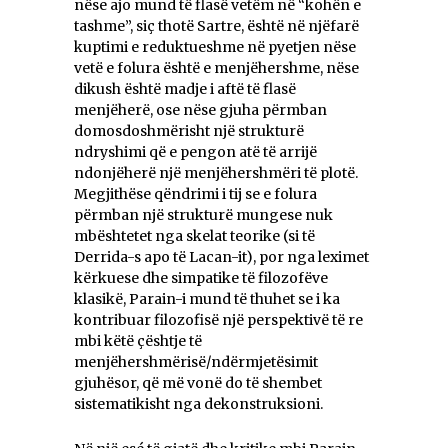
nëse ajo mund të flasë vetëm në “kohën e
tashme”, siç thotë Sartre, është në njëfarë
kuptimi e reduktueshme në pyetjen nëse
vetë e folura është e menjëhershme, nëse
dikush është madje i aftë të flasë
menjëherë, ose nëse gjuha përmban
domosdoshmërisht një strukturë
ndryshimi që e pengon atë të arrijë
ndonjëherë një menjëhershmëri të plotë.
Megjithëse qëndrimi i tij se e folura
përmban një strukturë mungese nuk
mbështetet nga skelat teorike (si të
Derrida-s apo të Lacan-it), por nga leximet
kërkuese dhe simpatike të filozofëve
klasikë, Parain-i mund të thuhet se i ka
kontribuar filozofisë një perspektivë të re
mbi këtë çështje të
menjëhershmërisë/ndërmjetësimit
gjuhësor, që më vonë do të shembet
sistematikisht nga dekonstruksioni.