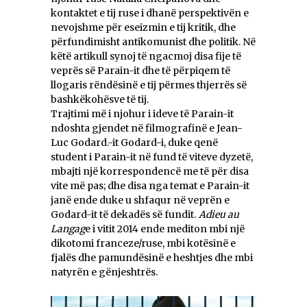
kontaktet e tij ruse i dhanë perspektivën e
nevojshme për eseizmin e tij kritik, dhe
përfundimisht antikomunist dhe politik. Në
këtë artikull synoj të ngacmoj disa fije të
veprës së Parain-it dhe të përpiqem të
llogaris rëndësinë e tij përmes thjerrës së
bashkëkohësve të tij.
Trajtimi më i njohur i ideve të Parain-it
ndoshta gjendet në filmografinë e Jean-
Luc Godard.-it Godard-i, duke qenë
student i Parain-it në fund të viteve dyzetë,
mbajti një korrespondencë me të për disa
vite më pas; dhe disa nga temat e Parain-it
janë ende duke u shfaqur në veprën e
Godard-it të dekadës së fundit.
Adieu au
Langag
e i vitit 2014 ende mediton mbi një
dikotomi franceze/ruse, mbi kotësinë e
fjalës dhe pamundësinë e heshtjes dhe mbi
natyrën e gënjeshtrës.