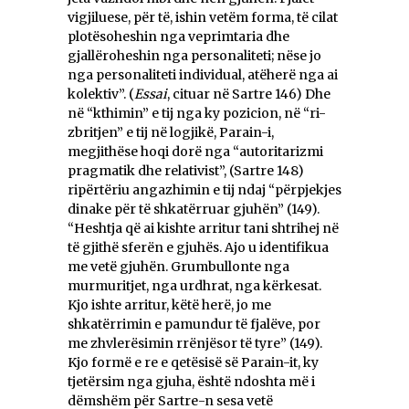
vigjiluese, për të, ishin vetëm forma, të cilat
plotësoheshin nga veprimtaria dhe
gjallëroheshin nga personaliteti; nëse jo
nga personaliteti individual, atëherë nga ai
kolektiv”. (
Essai
, cituar në Sartre 146) Dhe
në “kthimin” e tij nga ky pozicion, në “ri-
zbritjen” e tij në logjikë, Parain-i,
megjithëse hoqi dorë nga “autoritarizmi
pragmatik dhe relativist”, (Sartre 148)
ripërtëriu angazhimin e tij ndaj “përpjekjes
dinake për të shkatërruar gjuhën” (149).
“Heshtja që ai kishte arritur tani shtrihej në
të gjithë sferën e gjuhës. Ajo u identifikua
me vetë gjuhën. Grumbullonte nga
murmuritjet, nga urdhrat, nga kërkesat.
Kjo ishte arritur, këtë herë, jo me
shkatërrimin e pamundur të fjalëve, por
me zhvlerësimin rrënjësor të tyre” (149).
Kjo formë e re e qetësisë së Parain-it, ky
tjetërsim nga gjuha, është ndoshta më i
dëmshëm për Sartre-n sesa vetë