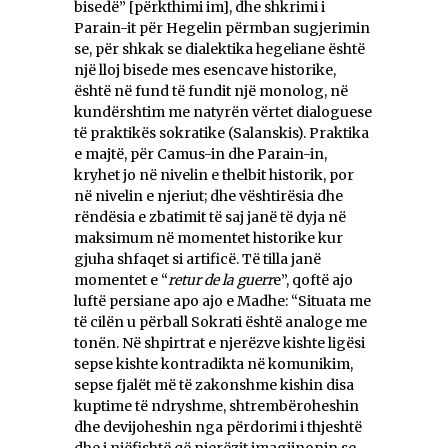
bisedë” [përkthimi im], dhe shkrimi i
Parain-it për Hegelin përmban sugjerimin
se, për shkak se dialektika hegeliane është
një lloj bisede mes esencave historike,
është në fund të fundit një monolog, në
kundërshtim me natyrën vërtet dialoguese
të praktikës sokratike (Salanskis). Praktika
e majtë, për Camus-in dhe Parain-in,
kryhet jo në nivelin e thelbit historik, por
në nivelin e njeriut; dhe vështirësia dhe
rëndësia e zbatimit të saj janë të dyja në
maksimum në momentet historike kur
gjuha shfaqet si artificë. Të tilla janë
momentet e “
retur de la guerr
e”, qoftë ajo
luftë persiane apo ajo e Madhe: “Situata me
të cilën u përball Sokrati është analoge me
tonën. Në shpirtrat e njerëzve kishte ligësi
sepse kishte kontradikta në komunikim,
sepse fjalët më të zakonshme kishin disa
kuptime të ndryshme, shtrembëroheshin
dhe devijoheshin nga përdorimi i thjeshtë