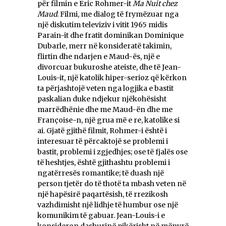
për filmin e Eric Rohmer-it
Ma Nuit chez
Maud
. Filmi, me dialog të frymëzuar nga
një diskutim televiziv i vitit 1965 midis
Parain-it dhe fratit dominikan Dominique
Dubarle, merr në konsideratë takimin,
flirtin dhe ndarjen e Maud-ës, një e
divorcuar bukuroshe ateiste, dhe të Jean-
Louis-it, një katolik hiper-serioz që kërkon
ta përjashtojë veten nga logjika e bastit
paskalian duke ndjekur njëkohësisht
marrëdhënie dhe me Maud-ën dhe me
Françoise-n, një grua më e re, katolike si
ai. Gjatë gjithë filmit, Rohmer-i është i
interesuar të përcaktojë se problemi i
bastit, problemi i zgjedhjes; ose të fjalës ose
të heshtjes, është gjithashtu problemi i
ngatërresës romantike; të duash një
person tjetër do të thotë ta mbash veten në
një hapësirë paqartësish, të rrezikosh
vazhdimisht një lidhje të humbur ose një
komunikim të gabuar. Jean-Louis-i e