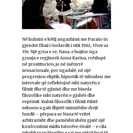
Në kulmin e këtij angazhimi me Parain-in
gjendet filmi i Godardit i vitit 1962,
Vivre sa
Vie.
Një grua e re, Nana, e luajtur nga
gruaja e regjisorit Anna Karina, rrëshqet
në prostitucion, jo në mënyrë
sensacionale, por ngadalë, në një
progresion eliptik, hipnotik të mbushur me
intervale që reflektojnë mbi natyrën e
filmit dhe të gjinisë dhe me biseda
filozofike mbi natyrën e gjuhës dhe
veprimit. Kulmi filozofik i filmit është
sekuenca gati dhjetë minutëshe drejt
fundit – përpara se Nana të vritet
arbitrarisht dhe pamëshirshëm gjatë një
konfrontimi midis tutorëve rivalë – e cila
përshkruan bisedën e saj me një të huaj të