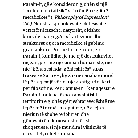
Parain-it, që e konsideron gjuhën si një
“problem metafizik”, si “rrënjën e gjithë
metafizikës” (“
Philosophy of Expression”
242).
Ndoshta kjo nuk është plotësisht e
vërtetë: Nietzsche, natyrisht, e kishte
konsideruar
cogito-n
karteziane dhe
strukturat e tjera metafizike si gabime
gramatikore. Por në formën që i jep
Parain-i, kur lidhet jo me një destruktivitet
niçean, por me një simpati humaniste, me
një “kënaqësi ndaj gënjeshtrës”, sipas
frazës së Sartre-t, ky zhanër analize mund
të përfaqësojë vërtet një konfigurim të ri
për filozofinë. Për Camus-in, “kënaqësia” e
Parain-it nuk ua lëshon absolutisht
territorin e gjuhës gënjeshtarëve: është më
tepër një formë shkëputjeje, që e lejon
njeriun të shohë të folurën dhe
gënjeshtrën domosdoshmërisht
shoqëruese, si një mundim i viktimës të
cilës i detyrohet simpatia.