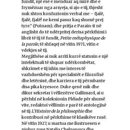
fundit, një esé e menduar aq mirë dhe e
frymëzuar nga arsyeja, si ajo e tij, thjesht
nuk shton konfuzionin verbal me – fjalë,
fjalë, fjalë! ne kemi pasur kaq shumë prej
tyre.” (Putnam); dhe pritja e Parain-it në
anglisht do të ndërpritej derisa përkthimi i
librit të tij të fundit,
Petite métaphysique de
la parole
, të shfaqej në vitin 1971, vitin e
vdekjes së tij.
Megjithëse ai nuk arriti kurrë statusin e një
intelektuali të shquar ndërkombëtar,
shkrimet e tij ishin me interes të
vazhdueshëm për specialistët e filozofisë
dhe letërsisë, dhe karriera e tij përmbante
disa pika kryesore. Duke qenë mik dhe
dikur sekretar i vëllezërve Gallimard, ai u
përfshi në koleksionin Pléiade për shumë
vite, redaktoi vëllimin e parë të antologjisë
së tij
L’Histoire de la philosophie
dhe
kontribuoi në përkthime të klasikëve rusë.
Në vitin 1927, u martua me ilustruesen e
njohur ruse Natalia Chelpanova dhe