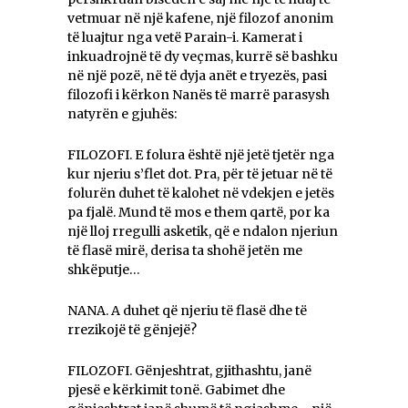
vetmuar në një kafene, një filozof anonim
të luajtur nga vetë Parain-i. Kamerat i
inkuadrojnë të dy veçmas, kurrë së bashku
në një pozë, në të dyja anët e tryezës, pasi
filozofi i kërkon Nanës të marrë parasysh
natyrën e gjuhës:
FILOZOFI. E folura është një jetë tjetër nga
kur njeriu s’flet dot. Pra, për të jetuar në të
folurën duhet të kalohet në vdekjen e jetës
pa fjalë. Mund të mos e them qartë, por ka
një lloj rregulli asketik, që e ndalon njeriun
të flasë mirë, derisa ta shohë jetën me
shkëputje…
NANA. A duhet që njeriu të flasë dhe të
rrezikojë të gënjejë?
FILOZOFI. Gënjeshtrat, gjithashtu, janë
pjesë e kërkimit tonë. Gabimet dhe