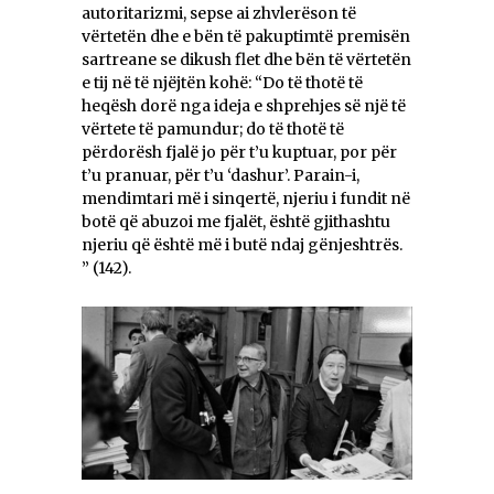
autoritarizmi, sepse ai zhvlerëson të
vërtetën dhe e bën të pakuptimtë premisën
sartreane se dikush flet dhe bën të vërtetën
e tij në të njëjtën kohë: “Do të thotë të
heqësh dorë nga ideja e shprehjes së një të
vërtete të pamundur; do të thotë të
përdorësh fjalë jo për t’u kuptuar, por për
t’u pranuar, për t’u ‘dashur’. Parain-i,
mendimtari më i sinqertë, njeriu i fundit në
botë që abuzoi me fjalët, është gjithashtu
njeriu që është më i butë ndaj gënjeshtrës.
” (142).