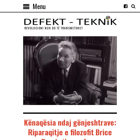
Menu
REVOLUCIONI NUK DO TЁ TRANSMETOHET
Kënaqësia ndaj gënjeshtrave:
Riparaqitje e filozofit Brice