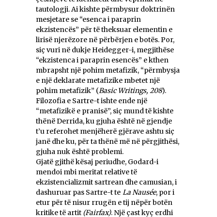
tautologji. Ai kishte përmbysur doktrinën
mesjetare se “esenca i paraprin
ekzistencës” për të theksuar elementin e
lirisë njerëzore në përbërjen e botës. Por,
siç vuri në dukje Heidegger-i, megjithëse
“ekzistenca i paraprin esencës” e kthen
mbrapsht një pohim metafizik, “përmbysja
e një deklarate metafizike mbetet një
pohim metafizik” (
Basic Writings, 208
).
Filozofia e Sartre-t ishte ende një
“metafizikë e pranisë”, siç mund të kishte
thënë Derrida, ku gjuha është në gjendje
t’u referohet menjëherë gjërave ashtu siç
janë dhe ku, për ta thënë më në përgjithësi,
gjuha nuk është problemi.
Gjatë gjithë kësaj periudhe, Godard-i
mendoi mbi meritat relative të
ekzistencializmit sartrean dhe camusian, i
dashuruar pas Sartre-t te
La Nausée
, por i
etur për të nisur rrugën e tij nëpër botën
kritike të artit
(Fairfax)
. Një çast kyç erdhi