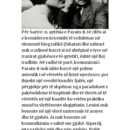
Për Sartre-n, qetësia e Parain-it, të cilën ai
e konsideron kryesisht të reduktuar në
elementë biografikë (fshatari dhe ushtari
nuk u ndjenë kurrë si në shtëpinë e tyre në
trazirat gjuhësore të qytetit), është një lloj
tradhtie. Në radhë të parë, komunizmi i
Parain-it nuk ishte kurrë një pohim
autentik i së vërtetës së lirisë njerëzore, por
thjesht një revoltë kundër fjalës, një
përpjekje për të shpëtuar nga paradokset e
pakëndshme të kuptimit dhe të vlerës së të
vërtetës në një kuadër ku vetëm praktika
mund ta vleftësonte shqiptimin. Lenini nuk
besonte në një vlerë universale të arsyes
dhe të gjuhës. Ai nuk besonte në
komunikimin e saktë me gjuhë. Sipas tij,
jeta vazhdoi mbi dhe nën gjuhën. Fjalët