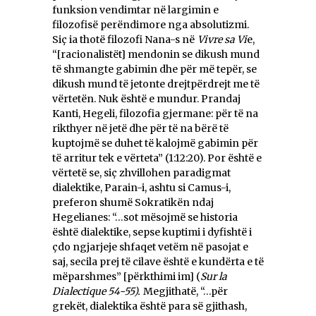
funksion vendimtar në largimin e
filozofisë perëndimore nga absolutizmi.
Siç ia thotë filozofi Nana-s në
Vivre sa Vi
e,
“[racionalistët] mendonin se dikush mund
të shmangte gabimin dhe për më tepër, se
dikush mund të jetonte drejtpërdrejt me të
vërtetën. Nuk është e mundur. Prandaj
Kanti, Hegeli, filozofia gjermane: për të na
rikthyer në jetë dhe për të na bërë të
kuptojmë se duhet të kalojmë gabimin për
të arritur tek e vërteta” (1:12:20). Por është e
vërtetë se, siç zhvillohen paradigmat
dialektike, Parain-i, ashtu si Camus-i,
preferon shumë Sokratikën ndaj
Hegelianes: “…sot mësojmë se historia
është dialektike, sepse kuptimi i dyfishtë i
çdo ngjarjeje shfaqet vetëm në pasojat e
saj, secila prej të cilave është e kundërta e të
mëparshmes” [përkthimi im] (
Sur la
Dialectique
54-55).
Megjithatë, “…për
grekët, dialektika është para së gjithash,