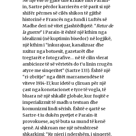
Në një esé të gjatë dhe kritike mbi Parain-
in, Sartre përdor karrierën e të parit si një
shifër përmes së cilës shikon të gjithë
historinë e Francës nga fundi i Luftës së
Madhe deri në vitet gjashtëdhjetë. “
Retur de
la guerre
” i Parain-it është një kthim nga
idealizmi (në kuptimin bisedor) në logjikë,
një kthim i “inkurajuar, kanalizuar dhe
nxitur nga botuesit, gazetarët dhe
tregtarët e fotografive… në të cilin vlerat
ambicioze të së vërtetës do t’u linin rrugën
atyre me sinqeritet” (Sartre 133). Është një
“ri-zbritje” nga ditët marramendëse të
viteve 1914-17, kur idetë u çliruan për një
çast nga konotacionet e tyre të vogla, të
bluara në një shkallë globale, kur fuqitë e
imperializmit të madh u testuan dhe
komunizmi lindi sërish. Është e qartë se
Sartre-t iu dukën pyetjet e Parain-it
provokuese, aq të buta sa mund të kenë
qenë. Ai shkruan me një nënshtresë
shkarkimi: “Ky njeri i ndershëm, i sinqertë,