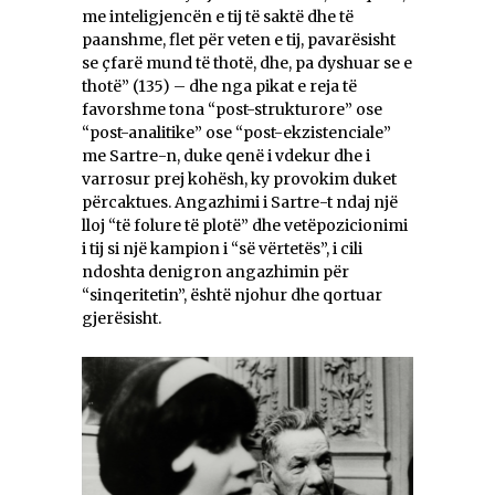
me inteligjencën e tij të saktë dhe të
paanshme, flet për veten e tij, pavarësisht
se çfarë mund të thotë, dhe, pa dyshuar se e
thotë” (135) – dhe nga pikat e reja të
favorshme tona “post-strukturore” ose
“post-analitike” ose “post-ekzistenciale”
me Sartre-n, duke qenë i vdekur dhe i
varrosur prej kohësh, ky provokim duket
përcaktues. Angazhimi i Sartre-t ndaj një
lloj “të folure të plotë” dhe vetëpozicionimi
i tij si një kampion i “së vërtetës”, i cili
ndoshta denigron angazhimin për
“sinqeritetin”, është njohur dhe qortuar
gjerësisht.