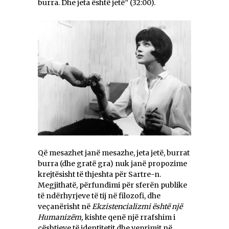
burra. Dhe jeta është jetë” (32:00).
Që mesazhet janë mesazhe, jeta jetë, burrat
burra (dhe gratë gra) nuk janë propozime
krejtësisht të thjeshta për Sartre-n.
Megjithatë, përfundimi për sferën publike
të ndërhyrjeve të tij në filozofi, dhe
veçanërisht në
Ekzistencializmi është një
Humanizëm,
kishte qenë një rrafshim i
çështjeve të identitetit dhe veprimit në