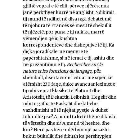
gjithë veprat e të cilit, përveç njërës, nuk
janë përkthyer kurrë në anglisht. Ndikimi i
tij mund të ndihet në disa nga debatet më
të njohura të Francës së mesit të shekullit
të njëzetë, por puna e tij nuk ka marrë
vëmendjen që iu kushtua
korrespondentëve dhe dishepujve të tij. Ka
diçka joradikale, në mënyrë të
papërshtatshme, si në temat e tij, ashtu dhe
në prezantimin e tij.
Recherches sur la
nature et les fonctions du langage,
për
shembull, disertacioni i cituar më sipër, zë
afërsisht 230 faqe, duke avancuar leximet e
tij mbi veprat klasike, të Platonit dhe
Aristotelit, të Dekartit, Leibnizit, Hegelit dhe
mbi të gjitha të Paskalit dhe kthehet
vazhdimisht në të njëjtat pyetje: A duhet
folur dhe pse? A mund ta ketë thënë dikush
të vërtetën dhe si? A mund të heshtë, dhe
kur? Herë pas here ndërhyn një pasazh i
bukur bukolik dhe dikush ka përshtypjen