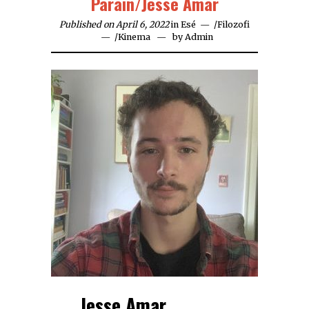
Parain/Jesse Amar
Published on April 6, 2022
in
Esé
/
Filozofi
/
Kinema
by
Admin
Jesse Amar