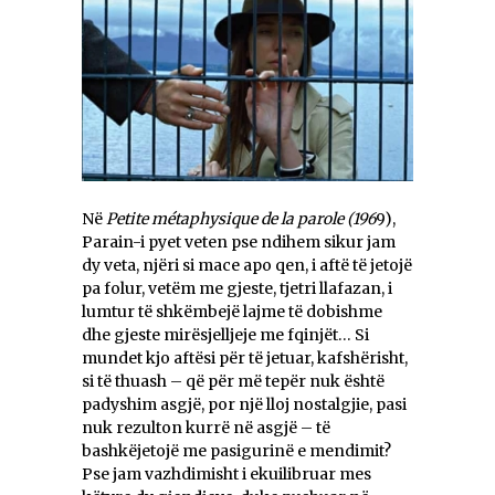
Në
Petite métaphysique
de la parole (196
9),
Parain-i pyet veten pse ndihem sikur jam
dy veta, njëri si mace apo qen, i aftë të jetojë
pa folur, vetëm me gjeste, tjetri llafazan, i
lumtur të shkëmbejë lajme të dobishme
dhe gjeste mirësjelljeje me fqinjët… Si
mundet kjo aftësi për të jetuar, kafshërisht,
si të thuash – që për më tepër nuk është
padyshim asgjë, por një lloj nostalgjie, pasi
nuk rezulton kurrë në asgjë – të
bashkëjetojë me pasigurinë e mendimit?
Pse jam vazhdimisht i ekuilibruar mes