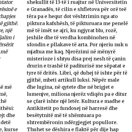
htator
shekullit të 13-të i ruajtur në Universitetin
ësinë e
e Granadës, të cilin e shfletova për orë teë
rhapjes
tëra pa e hequr dot vështrimin nga ato
ë gjithë.
piktura kafshësh, të pikturuara me penelë
e, një
më të imët se ajri, ku ngjyrat blu, rozë,
jalim i
jeshile dhe të verdha kombinohen në
rsërit
sfondin e pllakave të arta. Por njeriu nuk u
e më
mjaftua me kaq. Njerëzimi në mënyrë
misterioze i shtyu disa prej nesh të çanin
drurin e trashë të paditurisë me sëpatat e
tyre të dritës. Libri, që duhej të ishte për të
gjithë, mbeti artikull luksi. Nëpër male
në më
dhe lugina, në qytete dhe në brigjet e
umë,
lumenjve, miliona njerëz vdiqën pa e ditur
thë
se çfarë ishte një letër. Kultura e madhe e
thësi:
Antikitetit po fundosej në harresë dhe
ejt dhe
besëtytnitë më të shëmtuara po
idetë
shtrembëronin ndërgjegjet popullore.
e, kurse
Thuhet se dëshira e flaktë për dije hap