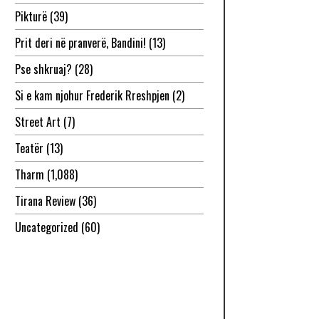
Pikturë
(39)
Prit deri në pranverë, Bandini!
(13)
Pse shkruaj?
(28)
Si e kam njohur Frederik Rreshpjen
(2)
Street Art
(7)
Teatër
(13)
Tharm
(1,088)
Tirana Review
(36)
Uncategorized
(60)