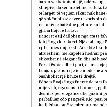
buron vazhdimisht ujë, ndërsa nga ç
shtëpive duken malet me refleks të 
të largët, të veçuar, sikur nuk kanë
që shkëmbinjtë e tyre të zbrisnin de
në tokën e butë dhe pjellore ku lulë
gjitha llojet e frutave.
Banorët e tij dallohen nga ata të fs
fqinjë nga karakteri. Një djalë nga 
njihet mes mijërash. Ai është fisnik
afrueshëm, me kapelen hedhur prap
shkathët në elegancën dhe në bisedë
Por ai është edhe i pari, që mes një 
huajsh, pranon një ide moderne apo
bashkohet një kauze të drejtë.
Edhe një vajzë nga Fuente do ta nji
mijërash, nga sensi i humorit, gjall
dëshira për elegancë dhe guximi pë
përballuar çdo pengesë. Kjo, pasi b
këtij fshati janë të mbrujtur me ndje