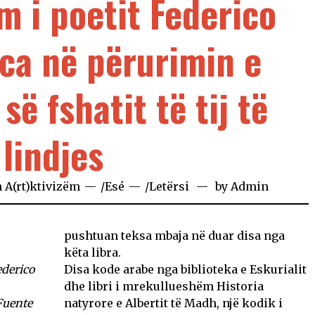
m i poetit Federico
ca në përurimin e
së fshatit të tij të
lindjes
n
A(rt)ktivizëm
/
Esé
/
Letërsi
by
Admin
pushtuan teksa mbaja në duar disa nga
këta libra.
ederico
Disa kode arabe nga biblioteka e Eskurialit
dhe libri i mrekullueshëm Historia
 Fuente
natyrore e Albertit të Madh, një kodik i