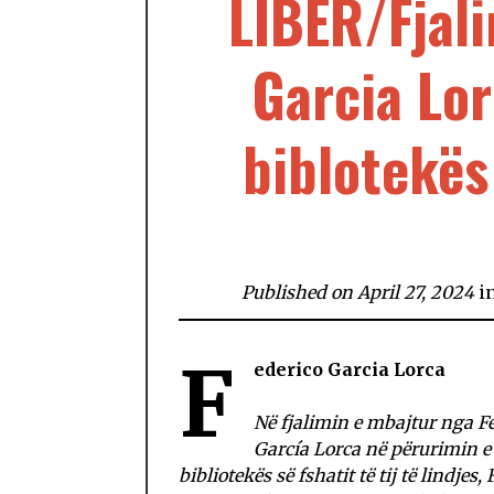
LIBËR/Fjali
Garcia Lor
biblotekës 
Published on April 27, 2024
i
F
ederico Garcia Lorca
Në fjalimin e mbajtur nga F
García Lorca në përurimin e
bibliotekës së fshatit të tij të lindjes,