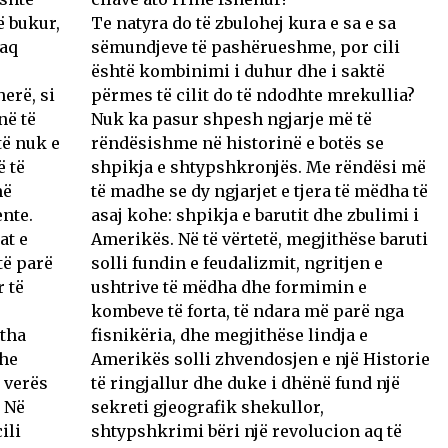
ë bukur,
Te natyra do të zbulohej kura e sa e sa
kaq
sëmundjeve të pashërueshme, por cili
është kombinimi i duhur dhe i saktë
herë, si
përmes të cilit do të ndodhte mrekullia?
në të
Nuk ka pasur shpesh ngjarje më të
të nuk e
rëndësishme në historinë e botës se
 të
shpikja e shtypshkronjës. Me rëndësi më
më
të madhe se dy ngjarjet e tjera të mëdha të
ente.
asaj kohe: shpikja e barutit dhe zbulimi i
at e
Amerikës. Në të vërtetë, megjithëse baruti
të parë
solli fundin e feudalizmit, ngritjen e
 të
ushtrive të mëdha dhe formimin e
kombeve të forta, të ndara më parë nga
itha
fisnikëria, dhe megjithëse lindja e
dhe
Amerikës solli zhvendosjen e një Historie
e verës
të ringjallur dhe duke i dhënë fund një
. Në
sekreti gjeografik shekullor,
ili
shtypshkrimi bëri një revolucion aq të