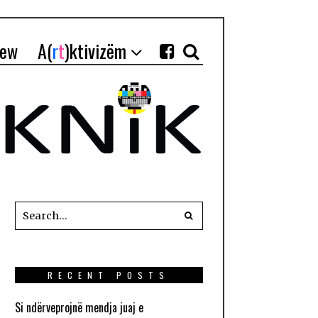
iew
A(
r
t
)ktivizëm
RECENT POSTS
Si ndërveprojnë mendja juaj e