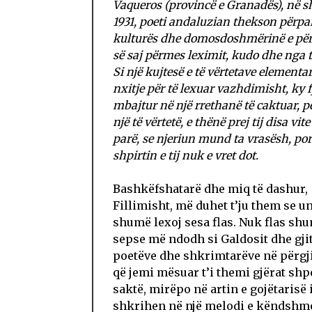
Vaqueros (provincë e Granadës), në s
1931, poeti
andaluzian thekson përpar
kulturës dhe domosdoshmërinë e pë
së saj përmes leximit, kudo dhe nga t
Si një kujtesë e të vërtetave elementar
nxitje për të lexuar vazhdimisht, ky f
mbajtur në një rrethanë të caktuar, pë
një të vërtetë, e thënë prej tij disa vit
parë, se njeriun mund ta vrasësh, por
shpirtin e tij nuk e vret dot.
Bashkëfshatarë dhe miq të dashur,
Fillimisht, më duhet t’ju them se u
shumë lexoj sesa flas. Nuk flas sh
sepse më ndodh si Galdosit dhe gji
poetëve dhe shkrimtarëve në përgji
që jemi mësuar t’i themi gjërat shp
saktë, mirëpo në artin e gojëtarisë 
shkrihen në një melodi e këndshm