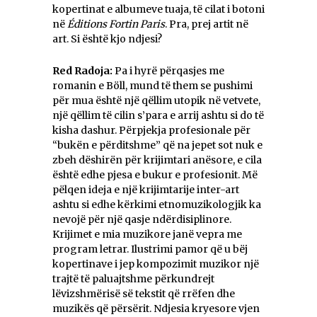
kopertinat e albumeve tuaja, të cilat i botoni
në
Éditions Fortin Paris
. Pra, prej artit në
art. Si është kjo ndjesi?
Red Radoja:
Pa i hyrë përqasjes me
romanin e Böll, mund të them se pushimi
për mua është një qëllim utopik në vetvete,
një qëllim të cilin s’para e arrij ashtu si do të
kisha dashur. Përpjekja profesionale për
“bukën e përditshme” që na jepet sot nuk e
zbeh dëshirën për krijimtari anësore, e cila
është edhe pjesa e bukur e profesionit. Më
pëlqen ideja e një krijimtarije inter-art
ashtu si edhe kërkimi etnomuzikologjik ka
nevojë për një qasje ndërdisiplinore.
Krijimet e mia muzikore janë vepra me
program letrar. Ilustrimi pamor që u bëj
kopertinave i jep kompozimit muzikor një
trajtë të paluajtshme përkundrejt
lëvizshmërisë së tekstit që rrëfen dhe
muzikës që përsërit. Ndjesia kryesore vjen