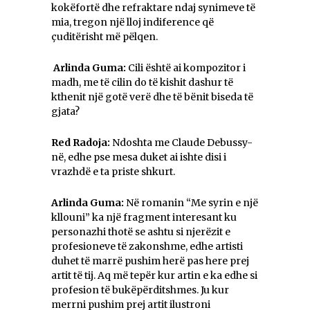
kokëfortë dhe refraktare ndaj synimeve të
mia, tregon një lloj indiference që
çuditërisht më pëlqen.
Arlinda Guma:
Cili është ai kompozitor i
madh, me të cilin do të kishit dashur të
kthenit një gotë verë dhe të bënit biseda të
gjata?
Red Radoja:
Ndoshta me Claude Debussy-
në, edhe pse mesa duket ai ishte disi i
vrazhdë e ta priste shkurt.
Arlinda Guma:
Në romanin “Me syrin e një
kllouni” ka një fragment interesant ku
personazhi thotë se ashtu si njerëzit e
profesioneve të zakonshme, edhe artisti
duhet të marrë pushim herë pas here prej
artit të tij. Aq më tepër kur artin e ka edhe si
profesion të bukëpërditshmes. Ju kur
merrni pushim prej artit ilustroni