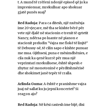
t. A mund të rrëfeni ndonjë episod që ju ka
impresionuar, mrekulluar apo shokuar
gjatë punës suaj?
Red Radoja:
Para ca ditesh, një nxënësja
ime 20 vjeçare, më tha se kishte bërë për
vete një djalë në stacionin e trenit të qytetit
Nancy, ndërsa po luante në pianon e
stacionit preludin “Vajza me flokë të linjtë”
të Debussy-së, të cilin sapo e kishte punuar
me mua. Gjithsesi, puna e mësimdhënies, e
cila nuk ka qenë kurrë për mua një
veprimtari mrekulluese, është shpesh e
zhytur në monotoninë e përditshmërisë
dhe shokimet janë tepër të rralla.
Arlinda Guma:
A është e pranishme vajza
juaj në sallat ku ju jepni koncertet? Si
reagon ajo?
Red Radoja:
Në kësi rastesh ime bijë, disi