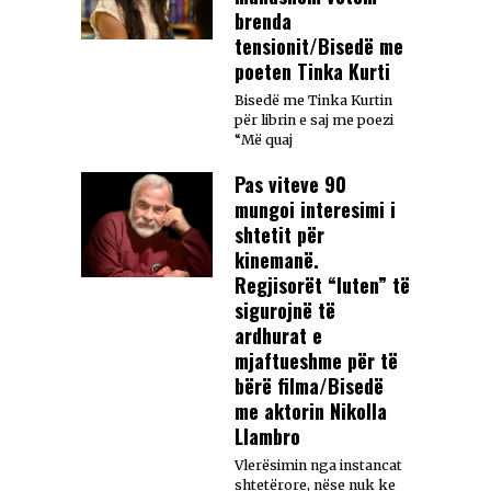
brenda
tensionit/Bisedë me
poeten Tinka Kurti
Bisedë me Tinka Kurtin
për librin e saj me poezi
“Më quaj
Pas viteve 90
mungoi interesimi i
shtetit për
kinemanë.
Regjisorët “luten” të
sigurojnë të
ardhurat e
mjaftueshme për të
bërë filma/Bisedë
me aktorin Nikolla
Llambro
Vlerësimin nga instancat
shtetërore, nëse nuk ke