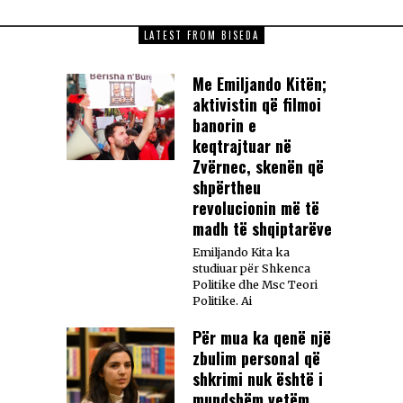
LATEST FROM BISEDA
Me Emiljando Kitën;
aktivistin që filmoi
banorin e
keqtrajtuar në
Zvërnec, skenën që
shpërtheu
revolucionin më të
madh të shqiptarëve
Emiljando Kita ka
studiuar për Shkenca
Politike dhe Msc Teori
Politike. Ai
Për mua ka qenë një
zbulim personal që
shkrimi nuk është i
mundshëm vetëm