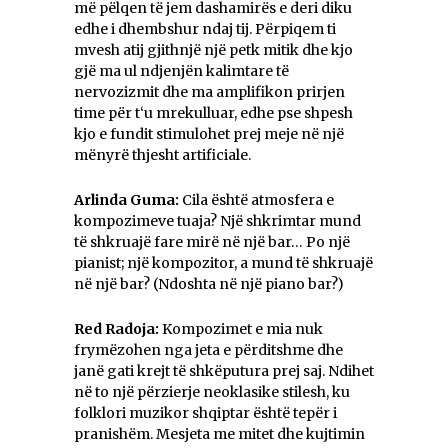
më pëlqen të jem dashamirës e deri diku
edhe i dhembshur ndaj tij. Përpiqem ti
mvesh atij gjithnjë një petk mitik dhe kjo
gjë ma ul ndjenjën kalimtare të
nervozizmit dhe ma amplifikon prirjen
time për t‘u mrekulluar, edhe pse shpesh
kjo e fundit stimulohet prej meje në një
mënyrë thjesht artificiale.
Arlinda Guma:
Cila është atmosfera e
kompozimeve tuaja? Një shkrimtar mund
të shkruajë fare mirë në një bar… Po një
pianist; një kompozitor, a mund të shkruajë
në një bar? (Ndoshta në një piano bar?)
Red Radoja:
Kompozimet e mia nuk
frymëzohen nga jeta e përditshme dhe
janë gati krejt të shkëputura prej saj. Ndihet
në to një përzierje neoklasike stilesh, ku
folklori muzikor shqiptar është tepër i
pranishëm. Mesjeta me mitet dhe kujtimin