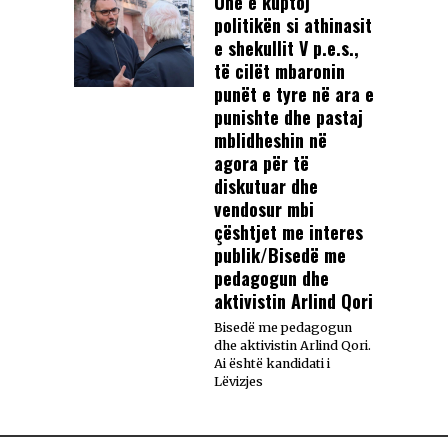
Unë e kuptoj
politikën si athinasit
e shekullit V p.e.s.,
të cilët mbaronin
punët e tyre në ara e
punishte dhe pastaj
mblidheshin në
agora për të
diskutuar dhe
vendosur mbi
çështjet me interes
publik/Bisedë me
pedagogun dhe
aktivistin Arlind Qori
Bisedë me pedagogun
dhe aktivistin Arlind Qori.
Ai është kandidati i
Lëvizjes