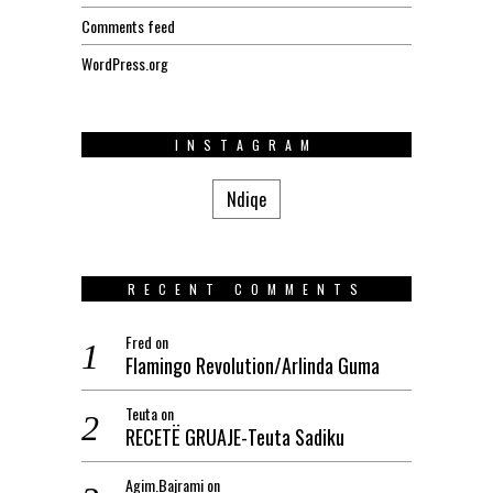
Comments feed
WordPress.org
INSTAGRAM
Ndiqe
RECENT COMMENTS
Fred
on
Flamingo Revolution/Arlinda Guma
Teuta
on
RECETË GRUAJE-Teuta Sadiku
Agim.Bajrami
on