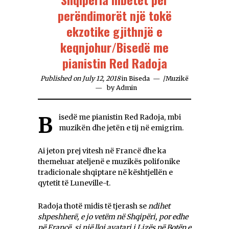
perëndimorët një tokë
ekzotike gjithnjë e
keqnjohur/Bisedë me
pianistin Red Radoja
Published on July 12, 2018
in
Biseda
/
Muzikë
by
Admin
Bisedë me pianistin Red Radoja, mbi
muzikën dhe jetën e tij në emigrim.
Ai jeton prej vitesh në Francë dhe ka
themeluar ateljenë e muzikës polifonike
tradicionale shqiptare në kështjellën e
qytetit të Luneville-t.
Radoja thotë midis të tjerash se
ndihet
shpeshherë, e jo vetëm në Shqipëri, por edhe
në Francë, si një lloj avatari i Lizës në Botën e