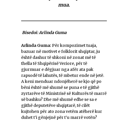
mua.
Bisedoi: Arlinda Guma
Arlinda Guma:
Për kompozimet tuaja,
bazuar në motivet e folklorit shqiptar, ju
është dashur të shkoni në zonat më të
thella të Shqipërisë Veriore, për të
gjurmuar e dëgjuar nga afër ata pak
rapsodë të lahutës, të mbetur ende në jetë.
A keni menduar ndonjëherë se kjo që po
bëni është më shumë se puna e të gjithë
zyrtarëve të Ministrisë së Kulturës të marrë
së bashku? Dhe më shumë edhe se sa e
gjithë deputetëve shqiptarë, të cilët
kujtohen për ato zona vetëm atëherë kur
duhet t’i gënjejnë për t’u marrë votën?