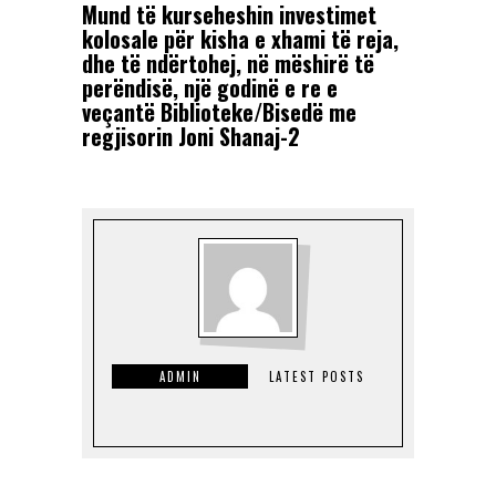
Mund të kurseheshin investimet
kolosale për kisha e xhami të reja,
dhe të ndërtohej, në mëshirë të
perëndisë, një godinë e re e
veçantë Biblioteke/Bisedë me
regjisorin Joni Shanaj-2
ADMIN
LATEST POSTS