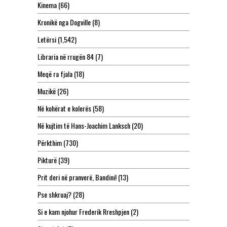
Kinema
(66)
Kronikë nga Dogville
(8)
Letërsi
(1,542)
Libraria në rrugën 84
(7)
Meqë ra fjala
(18)
Muzikë
(26)
Në kohërat e kolerës
(58)
Në kujtim të Hans-Joachim Lanksch
(20)
Përkthim
(730)
Pikturë
(39)
Prit deri në pranverë, Bandini!
(13)
Pse shkruaj?
(28)
Si e kam njohur Frederik Rreshpjen
(2)