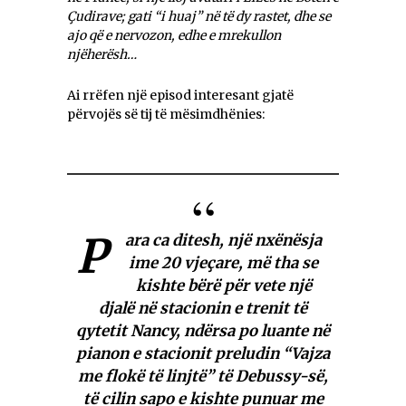
Çudirave; gati “i huaj” në të dy rastet, dhe se
ajo që e nervozon, edhe e mrekullon
njëherësh…
Ai rrëfen një episod interesant gjatë
përvojës së tij të mësimdhënies:
P
ara ca ditesh, një nxënësja
ime 20 vjeçare, më tha se
kishte bërë për vete një
djalë në stacionin e trenit të
qytetit Nancy, ndërsa po luante në
pianon e stacionit preludin “Vajza
me flokë të linjtë” të Debussy-së,
të cilin sapo e kishte punuar me