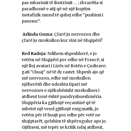
pas mbarimit të ilustrimit … ; zbrazëtia si
paradhomë e atij që në një kuptim
metafizik mund të quhej edhe “pushimi i
pasosur”.
Arlinda Guma:
Çfarë ju nervozon dhe
çfarë ju mrekullon kur vini në Shqipëri?
Red Radoja:
Ndihem shpeshherë, e jo
vetëm në Shqipëri por edhe në Francë, si
një lloj avatari i Lizës në Botën e Çudirave;
gati “i huaj” në të dy rastet. Shpesh ajo që
më nervozon, edhe më mrekullon
njëherësh dhe ndoshta tipari më
nervozues e njëkohësisht mrekullues i
atdheut tonë është pandryshueshmëria.
Shqipëria ka gjithnjë veçantinë që të
mbetet një vend gjithnjë enigmatik, jo
vetëm për të huajt por edhe për vetë ne
shqiptarët, qofshim të shpërngulur apo jo.
Gjithsesi, më tepër se kritik ndaj atdheut,