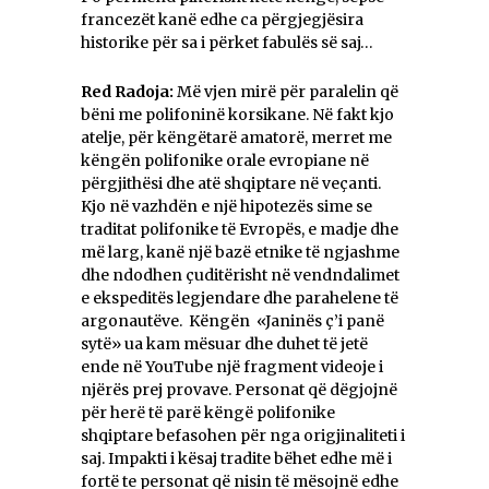
francezët kanë edhe ca përgjegjësira
historike për sa i përket fabulës së saj…
Red Radoja:
Më vjen mirë për paralelin që
bëni me polifoninë korsikane. Në fakt kjo
atelje, për këngëtarë amatorë, merret me
këngën polifonike orale evropiane në
përgjithësi dhe atë shqiptare në veçanti.
Kjo në vazhdën e një hipotezës sime se
traditat polifonike të Evropës, e madje dhe
më larg, kanë një bazë etnike të ngjashme
dhe ndodhen çuditërisht në vendndalimet
e ekspeditës legjendare dhe parahelene të
argonautëve. Këngën «Janinës ç’i panë
sytë» ua kam mësuar dhe duhet të jetë
ende në YouTube një fragment videoje i
njërës prej provave. Personat që dëgjojnë
për herë të parë këngë polifonike
shqiptare befasohen për nga origjinaliteti i
saj. Impakti i kësaj tradite bëhet edhe më i
fortë te personat që nisin të mësojnë edhe