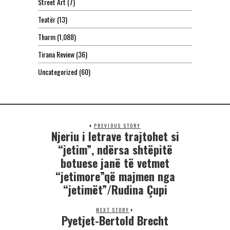
Street Art
(7)
Teatër
(13)
Tharm
(1,088)
Tirana Review
(36)
Uncategorized
(60)
PREVIOUS STORY
Njeriu i letrave trajtohet si
“jetim”, ndërsa shtëpitë
botuese janë të vetmet
“jetimore”që majmen nga
“jetimët”/Rudina Çupi
NEXT STORY
Pyetjet-Bertold Brecht