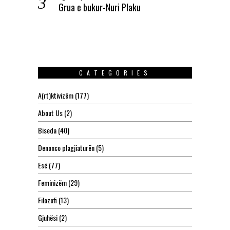
Grua e bukur-Nuri Plaku
CATEGORIES
A(rt)ktivizëm
(177)
About Us
(2)
Biseda
(40)
Denonco plagjiaturën
(5)
Esé
(77)
Feminizëm
(29)
Filozofi
(13)
Gjuhësi
(2)