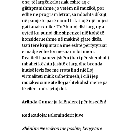
e saj të largët kalorsiak eshtë aq e
gjithpranishme, jo vetëm në muzikë, por
edhe në program letrar, sa ndoshta dikujt,
në pamje të parë mund t’i krijojë një ndjesi
gati anakronike. Unë banoj disi larg nga
qyteti ku punoj dhe shpenzoj një kohë të
konsiderueshme në makinë gjatë ditës.
Gati tërë krijimtaria ime është përfytyruar
e madje edhe formësuar mbi timon.
Realiteti i panevojshëm (bari për shembull)
mbahet kështu jashtë e larg dhe brenda
kutisë lëvizëse me rrota lind një lloj
virtualiteti mitik udhëtimesh, i cili i jep
muzikës sime atë lloj jashtëkohshmërie pa
të cilën unë s’jetoj dot.
Arlinda Guma:
Ju falënderoj për bisedën!
Red Radoja:
Faleminderit juve!
Shënim:
Në videon më poshtë, këngëtarë