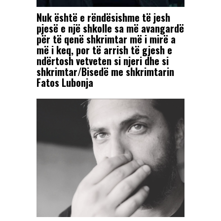
Nuk është e rëndësishme të jesh
pjesë e një shkolle sa më avangardë
për të qenë shkrimtar më i mirë a
më i keq, por të arrish të gjesh e
ndërtosh vetveten si njeri dhe si
shkrimtar/Bisedë me shkrimtarin
Fatos Lubonja