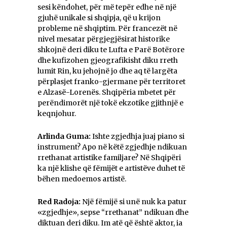
sesi këndohet, për më tepër edhe në një
gjuhë unikale si shqipja, që u krijon
probleme në shqiptim. Për francezët në
nivel mesatar përgjegjësirat historike
shkojnë deri diku te Lufta e Parë Botërore
dhe kufizohen gjeografikisht diku rreth
lumit Rin, ku jehojnë jo dhe aq të largëta
përplasjet franko-gjermane për territoret
e Alzasë-Lorenës. Shqipëria mbetet për
perëndimorët një tokë ekzotike gjithnjë e
keqnjohur.
Arlinda Guma:
Ishte zgjedhja juaj piano si
instrument? Apo në këtë zgjedhje ndikuan
rrethanat artistike familjare? Në Shqipëri
ka një klishe që fëmijët e artistëve duhet të
bëhen medoemos artistë.
Red Radoja:
Një fëmijë si unë nuk ka patur
«zgjedhje», sepse “rrethanat” ndikuan dhe
diktuan deri diku. Im atë që është aktor, ia