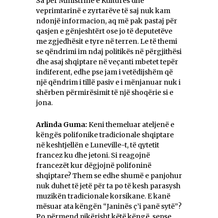
Sa për Ministrinë e Kulturës dhe
veprimtarinë e zyrtarëve të saj nuk kam
ndonjë informacion, aq më pak pastaj për
qasjen e gënjeshtërt ose jo të deputetëve
me zgjedhësit e tyre në terren. Le të themi
se qëndrimi im ndaj politikës në përgjithësi
dhe asaj shqiptare në veçanti mbetet tepër
indiferent, edhe pse jam i vetëdijshëm që
një qëndrim i tillë pasiv e i mënjanuar nuk i
shërben përmirësimit të një shoqërie si e
jona.
Arlinda Guma:
Keni themeluar ateljenë e
këngës polifonike tradicionale shqiptare
në keshtjellën e Luneville-t, të qytetit
francez ku dhe jetoni. Si reagojnë
francezët kur dëgjojnë polifoninë
shqiptare? Them se edhe shumë e panjohur
nuk duhet të jetë për ta po të kesh parasysh
muzikën tradicionale korsikane. E kanë
mësuar ata këngën “Janinës ç’i panë sytë”?
Po përmend pikërisht këtë këngë, sepse