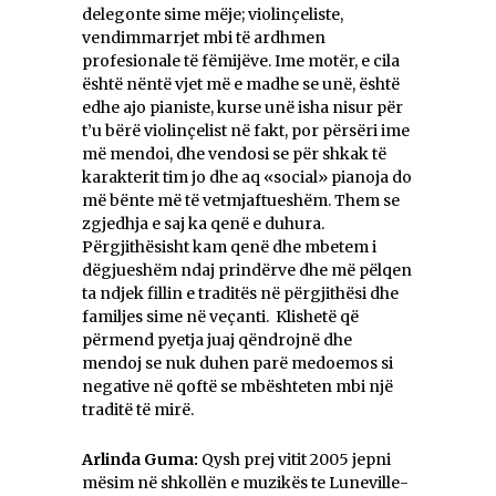
delegonte sime mëje; violinçeliste,
vendimmarrjet mbi të ardhmen
profesionale të fëmijëve. Ime motër, e cila
është nëntë vjet më e madhe se unë, është
edhe ajo pianiste, kurse unë isha nisur për
t’u bërë violinçelist në fakt, por përsëri ime
më mendoi, dhe vendosi se për shkak të
karakterit tim jo dhe aq «social» pianoja do
më bënte më të vetmjaftueshëm. Them se
zgjedhja e saj ka qenë e duhura.
Përgjithësisht kam qenë dhe mbetem i
dëgjueshëm ndaj prindërve dhe më pëlqen
ta ndjek fillin e traditës në përgjithësi dhe
familjes sime në veçanti. Klishetë që
përmend pyetja juaj qëndrojnë dhe
mendoj se nuk duhen parë medoemos si
negative në qoftë se mbështeten mbi një
traditë të mirë.
Arlinda Guma:
Qysh prej vitit 2005 jepni
mësim në shkollën e muzikës te Luneville-