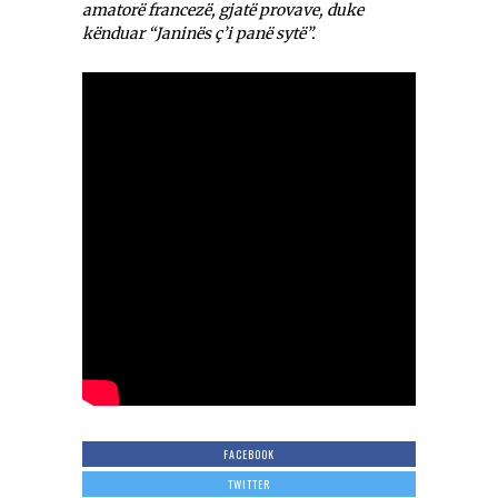
amatorë francezë, gjatë provave, duke
kënduar “Janinës ç’i panë sytë”.
FACEBOOK
TWITTER