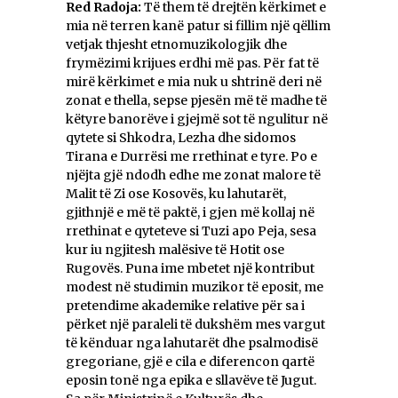
Red Radoja:
Të them të drejtën kërkimet e
mia në terren kanë patur si fillim një qëllim
vetjak thjesht etnomuzikologjik dhe
frymëzimi krijues erdhi më pas. Për fat të
mirë kërkimet e mia nuk u shtrinë deri në
zonat e thella, sepse pjesën më të madhe të
këtyre banorëve i gjejmë sot të ngulitur në
qytete si Shkodra, Lezha dhe sidomos
Tirana e Durrësi me rrethinat e tyre. Po e
njëjta gjë ndodh edhe me zonat malore të
Malit të Zi ose Kosovës, ku lahutarët,
gjithnjë e më të paktë, i gjen më kollaj në
rrethinat e qyteteve si Tuzi apo Peja, sesa
kur iu ngjitesh malësive të Hotit ose
Rugovës. Puna ime mbetet një kontribut
modest në studimin muzikor të eposit, me
pretendime akademike relative për sa i
përket një paraleli të dukshëm mes vargut
të kënduar nga lahutarët dhe psalmodisë
gregoriane, gjë e cila e diferencon qartë
eposin tonë nga epika e sllavëve të Jugut.