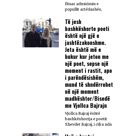
fituar admirimin e
popullit artëdashës,
Të jesh
bashkëshorte poeti
është një gjë e
jashtëzakonshme.
Jeta është më e
bukur kur jeton me
një poet, sepse një
moment i rastit, apo
i parëndësishëm,
mund të shndërrohet
në një moment
madhështor/Bisedë
me Vjollca Bajrajn
Vjollca Bajraj është
bashkëshortja e poetit
Xhevdet Bajraj, i cili u nda