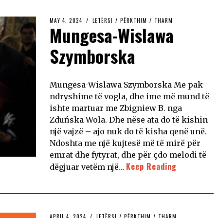
MAY 4, 2024
LETËRSI
/
PËRKTHIM
/
THARM
Mungesa-Wislawa
Szymborska
Mungesa-Wislawa Szymborska Me pak
ndryshime të vogla, dhe ime më mund të
ishte martuar me Zbigniew B. nga
Zduńska Wola. Dhe nëse ata do të kishin
një vajzë – ajo nuk do të kisha qenë unë.
Ndoshta me një kujtesë më të mirë për
emrat dhe fytyrat, dhe për çdo melodi të
Keep Reading
dëgjuar vetëm një…
APRIL 4, 2024
LETËRSI
/
PËRKTHIM
/
THARM