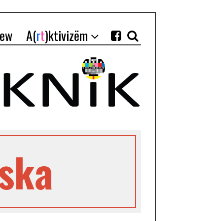
iew
A(
r
t
)ktivizëm
ska