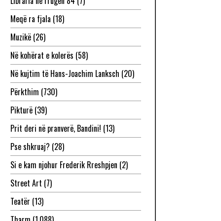
Libraria në rrugën 84
(7)
Meqë ra fjala
(18)
Muzikë
(26)
Në kohërat e kolerës
(58)
Në kujtim të Hans-Joachim Lanksch
(20)
Përkthim
(730)
Pikturë
(39)
Prit deri në pranverë, Bandini!
(13)
Pse shkruaj?
(28)
Si e kam njohur Frederik Rreshpjen
(2)
Street Art
(7)
Teatër
(13)
Tharm
(1,088)