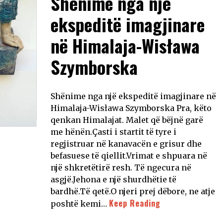
Shënime nga një
ekspeditë imagjinare
në Himalaja-Wisława
Szymborska
Shënime nga një ekspeditë imagjinare në
Himalaja-Wisława Szymborska Pra, këto
qenkan Himalajat. Malet që bëjnë garë
me hënën.Çasti i startit të tyre i
regjistruar në kanavacën e grisur dhe
befasuese të qiellit.Vrimat e shpuara në
një shkretëtirë resh. Të ngecura në
asgjë.Jehona e një shurdhëtie të
bardhë.Të qetë.O njeri prej dëbore, ne atje
Keep Reading
poshtë kemi…