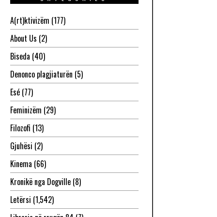
A(rt)ktivizëm
(177)
About Us
(2)
Biseda
(40)
Denonco plagjiaturën
(5)
Esé
(77)
Feminizëm
(29)
Filozofi
(13)
Gjuhësi
(2)
Kinema
(66)
Kronikë nga Dogville
(8)
Letërsi
(1,542)