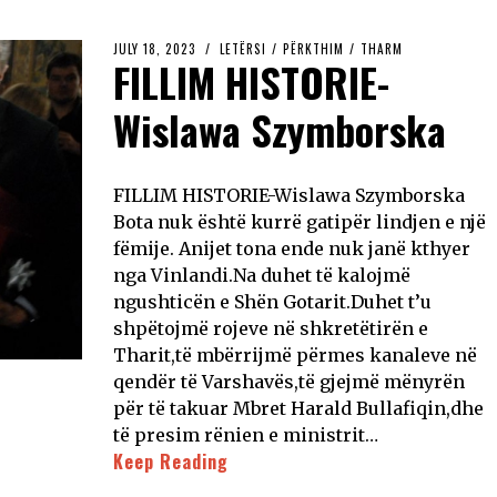
JULY 18, 2023
LETËRSI
/
PËRKTHIM
/
THARM
FILLIM HISTORIE-
Wislawa Szymborska
FILLIM HISTORIE-Wislawa Szymborska
Bota nuk është kurrë gatipër lindjen e një
fëmije. Anijet tona ende nuk janë kthyer
nga Vinlandi.Na duhet të kalojmë
ngushticën e Shën Gotarit.Duhet t’u
shpëtojmë rojeve në shkretëtirën e
Tharit,të mbërrijmë përmes kanaleve në
qendër të Varshavës,të gjejmë mënyrën
për të takuar Mbret Harald Bullafiqin,dhe
të presim rënien e ministrit…
Keep Reading