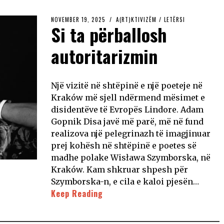
NOVEMBER 19, 2025
A(RT)KTIVIZËM
/
LETËRSI
Si ta përballosh
autoritarizmin
Një vizitë në shtëpinë e një poeteje në
Kraków më sjell ndërmend mësimet e
disidentëve të Evropës Lindore. Adam
Gopnik Disa javë më parë, më në fund
realizova një pelegrinazh të imagjinuar
prej kohësh në shtëpinë e poetes së
madhe polake Wisława Szymborska, në
Kraków. Kam shkruar shpesh për
Szymborska-n, e cila e kaloi pjesën…
Keep Reading