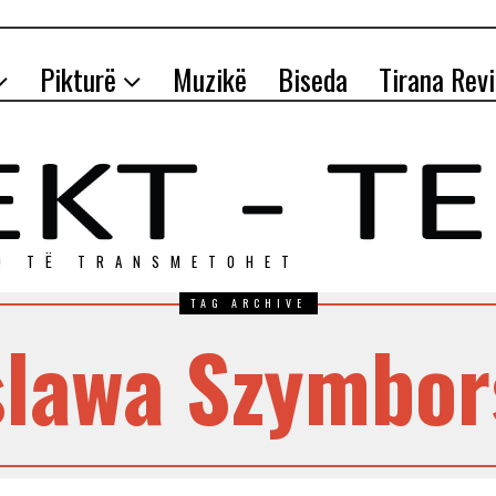
Pikturë
Muzikë
Biseda
Tirana Rev
O TЁ TRANSMETOHET
TAG ARCHIVE
slawa Szymbor