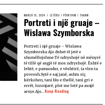
MARCH 15, 2024
LETËRSI
/
PËRKTHIM
/
THARM
Portreti i një gruaje –
Wislawa Szymborska
Portreti i një gruaje – Wislawa
Szymborska Ajo duhet të jetë e
shumëllojshme.Të ndryshojë në mënyrë
të tillë që asgjë të mos ndryshojë. Është e
lehtë, e pamundur, e vështirë, ia vlen ta
provosh.Sytë e saj janë, ashtu siç
kërkohen, tani blu e thellë, tani gri e
errët, lozonjarë, plot me lotë pa asnjë
Keep Reading
arsye.Ajo…