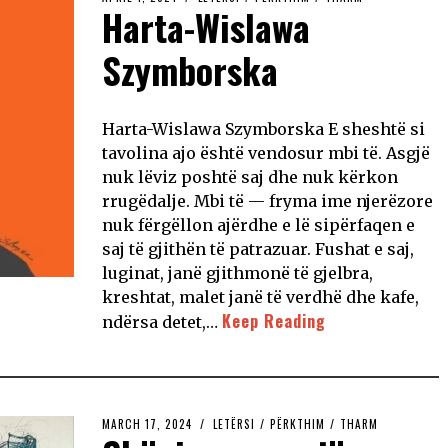
Harta-Wislawa
Szymborska
Harta-Wislawa Szymborska E sheshtë si
tavolina ajo është vendosur mbi të. Asgjë
nuk lëviz poshtë saj dhe nuk kërkon
rrugëdalje. Mbi të — fryma ime njerëzore
nuk fërgëllon ajërdhe e lë sipërfaqen e
saj të gjithën të patrazuar. Fushat e saj,
luginat, janë gjithmonë të gjelbra,
kreshtat, malet janë të verdhë dhe kafe,
Keep Reading
ndërsa detet,…
MARCH 17, 2024
LETËRSI
/
PËRKTHIM
/
THARM