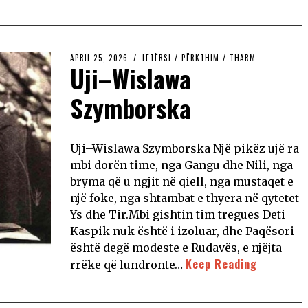
APRIL 25, 2026
LETËRSI
/
PËRKTHIM
/
THARM
Uji–Wislawa
Szymborska
Uji–Wislawa Szymborska Një pikëz ujë ra
mbi dorën time, nga Gangu dhe Nili, nga
bryma që u ngjit në qiell, nga mustaqet e
një foke, nga shtambat e thyera në qytetet
Ys dhe Tir.Mbi gishtin tim tregues Deti
Kaspik nuk është i izoluar, dhe Paqësori
është degë modeste e Rudavës, e njëjta
Keep Reading
rrëke që lundronte…