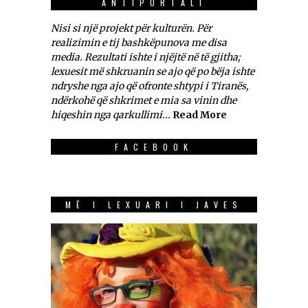
ANTIPORTALI
Nisi si një projekt për kulturën. Për
realizimin e tij bashkëpunova me disa
media. Rezultati ishte i njëjtë në të gjitha;
lexuesit më shkruanin se ajo që po bëja ishte
ndryshe nga ajo që ofronte shtypi i Tiranës,
ndërkohë që shkrimet e mia sa vinin dhe
hiqeshin nga qarkullimi...
Read More
FACEBOOK
MË I LEXUARI I JAVES