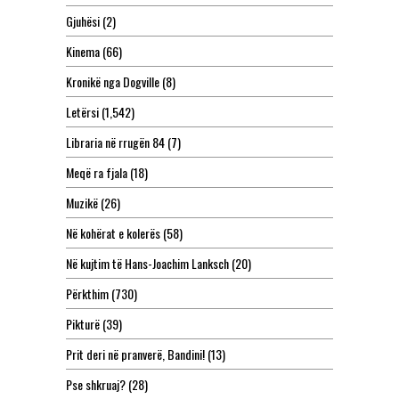
Gjuhësi
(2)
Kinema
(66)
Kronikë nga Dogville
(8)
Letërsi
(1,542)
Libraria në rrugën 84
(7)
Meqë ra fjala
(18)
Muzikë
(26)
Në kohërat e kolerës
(58)
Në kujtim të Hans-Joachim Lanksch
(20)
Përkthim
(730)
Pikturë
(39)
Prit deri në pranverë, Bandini!
(13)
Pse shkruaj?
(28)