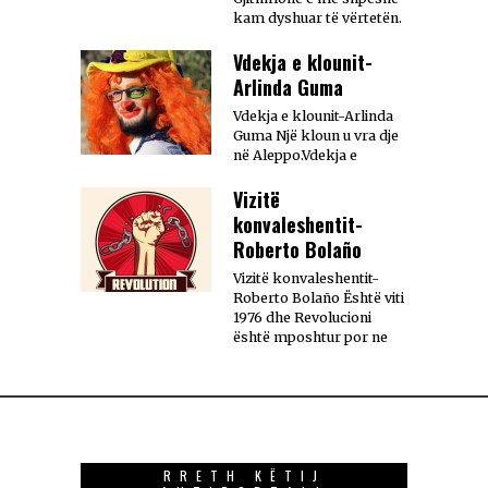
kam dyshuar të vërtetën.
Vdekja e klounit-
Arlinda Guma
Vdekja e klounit-Arlinda
Guma Një kloun u vra dje
në Aleppo.Vdekja e
Vizitë
konvaleshentit-
Roberto Bolaño
Vizitë konvaleshentit-
Roberto Bolaño Është viti
1976 dhe Revolucioni
është mposhtur por ne
RRETH KËTIJ