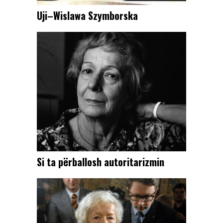
Uji–Wislawa Szymborska
Si ta përballosh autoritarizmin