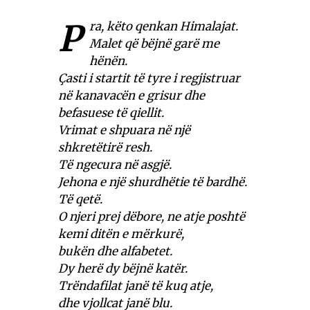
P
ra, këto qenkan Himalajat.
Malet që bëjnë garë me
hënën.
Çasti i startit të tyre i regjistruar
në kanavacën e grisur dhe
befasuese të qiellit.
Vrimat e shpuara në një
shkretëtirë resh.
Të ngecura në asgjë.
Jehona e një shurdhëtie të bardhë.
Të qetë.
O njeri prej dëbore, ne atje poshtë
kemi ditën e mërkurë,
bukën dhe alfabetet.
Dy herë dy bëjnë katër.
Trëndafilat janë të kuq atje,
dhe vjollcat janë blu.