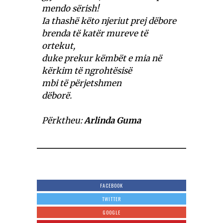
mendo sërish!
Ia thashë këto njeriut prej dëbore
brenda të katër mureve të
ortekut,
duke prekur këmbët e mia në
kërkim të ngrohtësisë
mbi të përjetshmen
dëborë.
Përktheu:
Arlinda Guma
FACEBOOK
TWITTER
GOOGLE