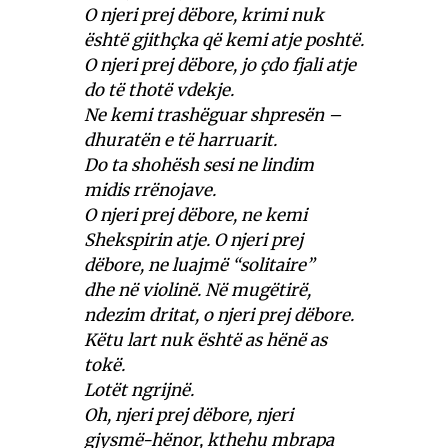
O njeri prej dëbore, krimi nuk
është gjithçka që kemi atje poshtë.
O njeri prej dëbore, jo çdo fjali atje
do të thotë vdekje.
Ne kemi trashëguar shpresën –
dhuratën e të harruarit.
Do ta shohësh sesi ne lindim
midis rrënojave.
O njeri prej dëbore, ne kemi
Shekspirin atje. O njeri prej
dëbore, ne luajmë “solitaire”
dhe në violinë. Në mugëtirë,
ndezim dritat, o njeri prej dëbore.
Këtu lart nuk është as hënë as
tokë.
Lotët ngrijnë.
Oh, njeri prej dëbore, njeri
gjysmë-hënor, kthehu mbrapa