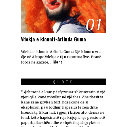
01
Vdekja e klounit-Arlinda Guma
Vdekja e klounit-Arlinda Guma Një kloun u vra
dje në Aleppo.Vdekja e tij u raportua live. Pranë
More
fotos në gazetë, …
QUOTE
"Gjithmonë e kam përfytyruar shkrimtarin si një
njeri që e kanë mbyllur në një thes, dhe thesit ia
kanë zënë grykën fort, ndërkohë që ai
eksploron, pa u lodhur, hapësira të reja drite
brenda tij. E kur nuk i gjen, i krijon ato, derisa në
fund, këto hapësira të reja krijojnë një presion të
papërballueshëm dhe e shpërthejnë grykën e