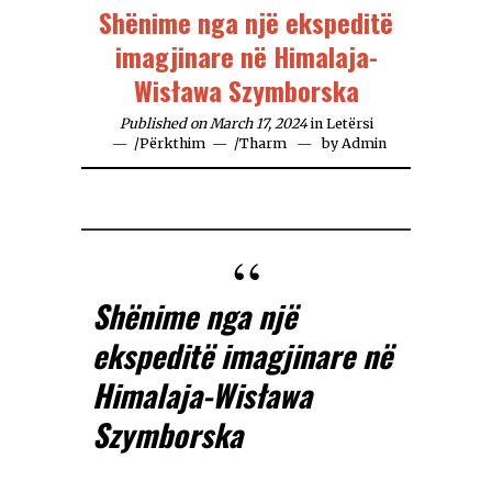
Shënime nga një ekspeditë
imagjinare në Himalaja-
Wisława Szymborska
Published on March 17, 2024
in
Letërsi
/
Përkthim
/
Tharm
by
Admin
Shënime nga një
ekspeditë imagjinare në
Himalaja-Wisława
Szymborska