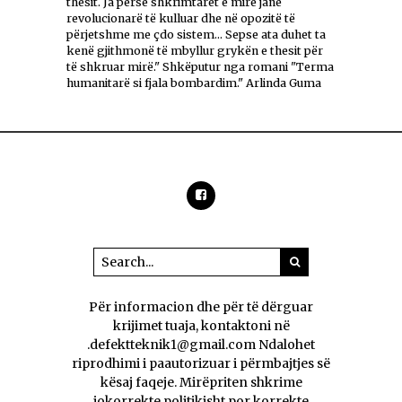
thesit. Ja përse shkrimtarët e mirë janë
revolucionarë të kulluar dhe në opozitë të
përjetshme me çdo sistem... Sepse ata duhet ta
kenë gjithmonë të mbyllur grykën e thesit për
të shkruar mirë." Shkëputur nga romani "Terma
humanitarë si fjala bombardim." Arlinda Guma
Për informacion dhe për të dërguar
krijimet tuaja, kontaktoni në
.defektteknik1@gmail.com Ndalohet
riprodhimi i paautorizuar i përmbajtjes së
kësaj faqeje. Mirëpriten shkrime
jokorrekte politikisht por korrekte