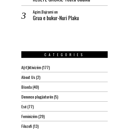
Agim.Bajrami
on
Grua e bukur-Nuri Plaku
CATEGORIES
A(rt)ktivizëm
(177)
About Us
(2)
Biseda
(40)
Denonco plagjiaturën
(5)
Esé
(77)
Feminizëm
(29)
Filozofi
(13)