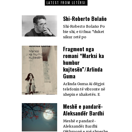
LATEST FROM LETËRSI
Shi-Roberto Bolaño
Shi-Roberto Bolaño Po
bie shi, e ti thua: “duket
sikur retë po
Fragment nga
romani “Marksi ka
humbur
kujtesën”/Arlinda
Guma
Arlinda Guma Ai dëgjoi
telefonin të vibronte në
xhepin e xhaketës. E
Meshë e pandarë-
Aleksandër Bardhi
Meshë e pandarë-
Aleksandër Bardhi
Gjithmonë e më shpeshe