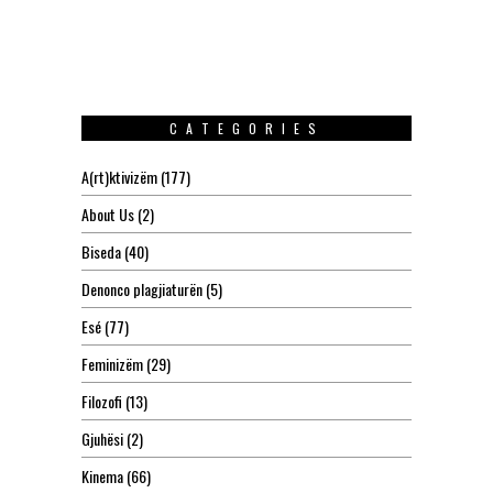
CATEGORIES
A(rt)ktivizëm
(177)
About Us
(2)
Biseda
(40)
Denonco plagjiaturën
(5)
Esé
(77)
Feminizëm
(29)
Filozofi
(13)
Gjuhësi
(2)
Kinema
(66)