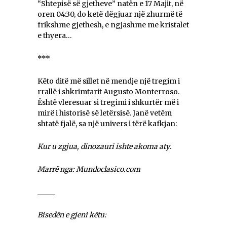
“Shtepisë së gjetheve” natën e 17 Majit, në
oren 04:30, do ketë dëgjuar një zhurmë të
frikshme gjethesh, e ngjashme me kristalet
e thyera…
***
Këto ditë më sillet në mendje një tregim i
rrallë i shkrimtarit Augusto Monterroso.
Është vleresuar si tregimi i shkurtër më i
mirë i historisë së letërsisë. Janë vetëm
shtatë fjalë, sa një univers i tërë kafkjan:
Kur u zgjua, dinozauri ishte akoma aty
.
Marrë nga: Mundoclasico.com
_____
Bisedën e gjeni këtu: