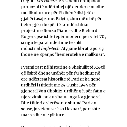
tregut “
Les Halle
s”. Presidenti Pompidou
propozoi të ndërtohej një qendër e madhe
multikulturore për t’i dhënë disi jetë e
gjallëri asaj zone. E dyta, zhurmë u bë për
tjetër gjë, u bë për të kundërshtuar
projektin e Renzo Piano-s dhe Richard
Rogers pse ishte tepër modern për vitet 70′,
si nga të parat ndërtime të stilit
industrial
high-tech
. Aty janë librat, apo siç
thonë në Spanjë: “hemeroteka e mallkuar”.
I vetmi rast në historinë e Shekullit të XX-të
që është dhënë urdhër për t’u hedhur në
erë ndërtesat historike të Parisit ka qenë
urdhëri i Hitlerit me 24 Gusht 1944 për
gjeneral Von Choltitz, urdhër që, për fatin e
njerëzimit, nuk u zbatua nga ky gjeneral.
Dhe Hitleri e vlerësonte shumë Parisin
sepse, jo vetëm se “ish i lexuar”, por ishte
marrë dhe me pikture.