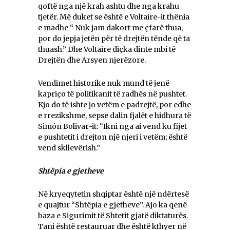
qoftë nga një krah ashtu dhe nga krahu
tjetër. Më duket se është e Voltaire-it thënia
e madhe “ Nuk jam dakort me çfarë thua,
por do jepja jetën për të drejtën tënde që ta
thuash.” Dhe Voltaire diçka dinte mbi të
Drejtën dhe Arsyen njerëzore.
Vendimet historike nuk mund të jenë
kapriço të politikanit të radhës në pushtet.
Kjo do të ishte jo vetëm e padrejtë, por edhe
e rrezikshme, sepse dalin fjalët e hidhura të
Simón Bolivar-it: “Ikni nga ai vend ku fijet
e pushtetit i drejton një njeri i vetëm; është
vend skllevërish.”
Shtëpia e gjetheve
Në kryeqytetin shqiptar është një ndërtesë
e quajtur “Shtëpia e gjetheve”. Ajo ka qenë
baza e Sigurimit të Shtetit gjatë diktaturës.
Tani është restauruar dhe është kthyer në