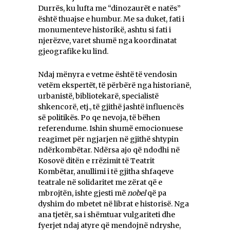
Durrës, ku lufta me “dinozaurët e natës”
është thuajse e humbur. Me sa duket, fati i
monumenteve historikë, ashtu si fati i
njerëzve, varet shumë nga koordinatat
gjeografike ku lind.
Ndaj mënyra e vetme është të vendosin
vetëm ekspertët, të përbërë nga historianë,
urbanistë, bibliotekarë, specialistë
shkencorë, etj., të gjithë jashtë influencës
së politikës. Po qe nevoja, të bëhen
referendume. Ishin shumë emocionuese
reagimet për ngjarjen në gjithë shtypin
ndërkombëtar. Ndërsa ajo që ndodhi në
Kosovë ditën e rrëzimit të Teatrit
Kombëtar, anullimi i të gjitha shfaqeve
teatrale në solidaritet me zërat që e
mbrojtën, ishte gjesti më
nobel
që pa
dyshim do mbetet në librat e historisë. Nga
ana tjetër, sa i shëmtuar vulgariteti dhe
fyerjet ndaj atyre që mendojnë ndryshe,