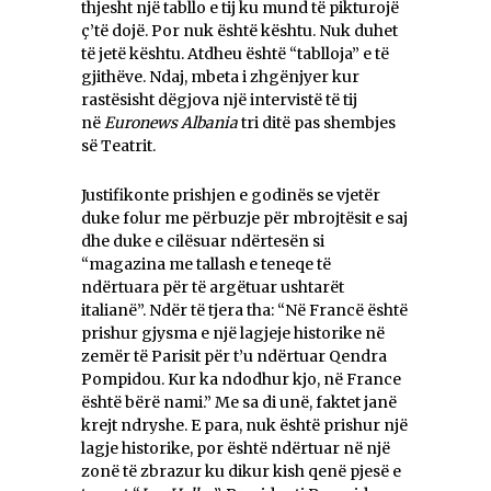
thjesht një tabllo e tij ku mund të pikturojë
ç’të dojë. Por nuk është kështu. Nuk duhet
të jetë kështu. Atdheu është “tablloja” e të
gjithëve. Ndaj, mbeta i zhgënjyer kur
rastësisht dëgjova një intervistë të tij
në
Euronews Albania
tri ditë pas shembjes
së Teatrit.
Justifikonte prishjen e godinës se vjetër
duke folur me përbuzje për mbrojtësit e saj
dhe duke e cilësuar ndërtesën si
“magazina me tallash e teneqe të
ndërtuara për të argëtuar ushtarët
italianë”. Ndër të tjera tha: “Në Francë është
prishur gjysma e një lagjeje historike në
zemër të Parisit për t’u ndërtuar Qendra
Pompidou. Kur ka ndodhur kjo, në France
është bërë nami.” Me sa di unë, faktet janë
krejt ndryshe. E para, nuk është prishur një
lagje historike, por është ndërtuar në një
zonë të zbrazur ku dikur kish qenë pjesë e