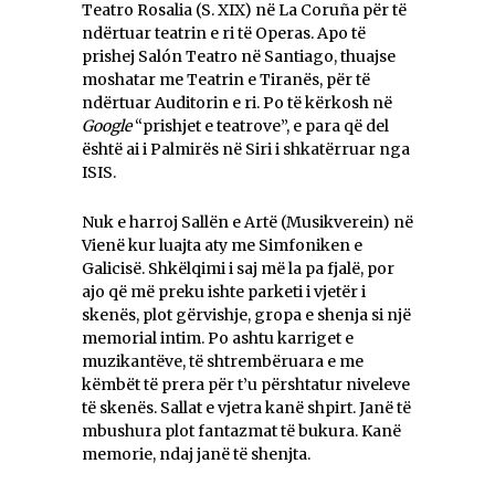
Teatro Rosalia (S. XIX) në La Coruña për të
ndërtuar teatrin e ri të Operas. Apo të
prishej Salón Teatro në Santiago, thuajse
moshatar me Teatrin e Tiranës, për të
ndërtuar Auditorin e ri. Po të kërkosh në
Google
“prishjet e teatrove”, e para që del
është ai i Palmirës në Siri i shkatërruar nga
ISIS.
Nuk e harroj Sallën e Artë (Musikverein) në
Vienë kur luajta aty me Simfoniken e
Galicisë. Shkëlqimi i saj më la pa fjalë, por
ajo që më preku ishte parketi i vjetër i
skenës, plot gërvishje, gropa e shenja si një
memorial intim. Po ashtu karriget e
muzikantëve, të shtrembëruara e me
këmbët të prera për t’u përshtatur niveleve
të skenës. Sallat e vjetra kanë shpirt. Janë të
mbushura plot fantazmat të bukura. Kanë
memorie, ndaj janë të shenjta.