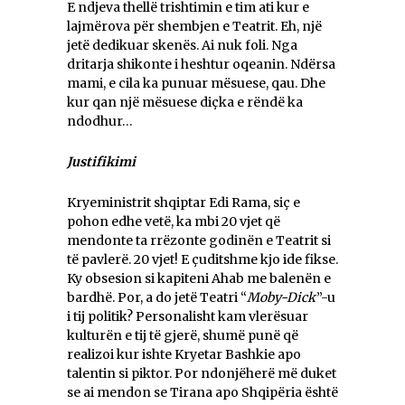
E ndjeva thellë trishtimin e tim ati kur e
lajmërova për shembjen e Teatrit. Eh, një
jetë dedikuar skenës. Ai nuk foli. Nga
dritarja shikonte i heshtur oqeanin. Ndërsa
mami, e cila ka punuar mësuese, qau. Dhe
kur qan një mësuese diçka e rëndë ka
ndodhur…
Justifikimi
Kryeministrit shqiptar Edi Rama, siç e
pohon edhe vetë, ka mbi 20 vjet që
mendonte ta rrëzonte godinën e Teatrit si
të pavlerë. 20 vjet! E çuditshme kjo ide fikse.
Ky obsesion si kapiteni Ahab me balenën e
bardhë. Por, a do jetë Teatri “
Moby-Dick
”-u
i tij politik? Personalisht kam vlerësuar
kulturën e tij të gjerë, shumë punë që
realizoi kur ishte Kryetar Bashkie apo
talentin si piktor. Por ndonjëherë më duket
se ai mendon se Tirana apo Shqipëria është