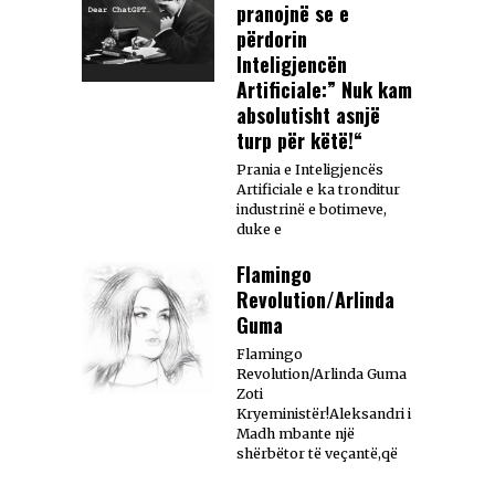
pranojnë se e
përdorin
Inteligjencën
Artificiale:” Nuk kam
absolutisht asnjë
turp për këtë!“
Prania e Inteligjencës
Artificiale e ka tronditur
industrinë e botimeve,
duke e
Flamingo
Revolution/Arlinda
Guma
Flamingo
Revolution/Arlinda Guma
Zoti
Kryeministër!Aleksandri i
Madh mbante një
shërbëtor të veçantë,që