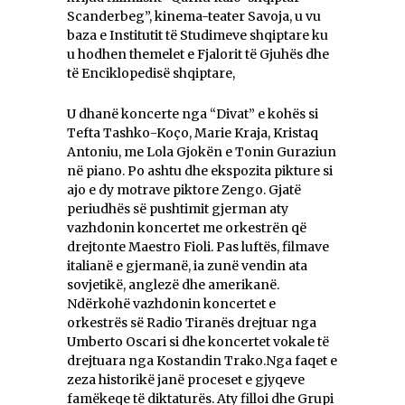
Scanderbeg”, kinema-teater Savoja, u vu
baza e Institutit të Studimeve shqiptare ku
u hodhen themelet e Fjalorit të Gjuhës dhe
të Enciklopedisë shqiptare,
U dhanë koncerte nga “Divat” e kohës si
Tefta Tashko-Koço, Marie Kraja, Kristaq
Antoniu, me Lola Gjokën e Tonin Guraziun
në piano. Po ashtu dhe ekspozita pikture si
ajo e dy motrave piktore Zengo. Gjatë
periudhës së pushtimit gjerman aty
vazhdonin koncertet me orkestrën që
drejtonte Maestro Fioli. Pas luftës, filmave
italianë e gjermanë, ia zunë vendin ata
sovjetikë, anglezë dhe amerikanë.
Ndërkohë vazhdonin koncertet e
orkestrës së Radio Tiranës drejtuar nga
Umberto Oscari si dhe koncertet vokale të
drejtuara nga Kostandin Trako.Nga faqet e
zeza historikë janë proceset e gjyqeve
famëkeqe të diktaturës. Aty filloi dhe Grupi