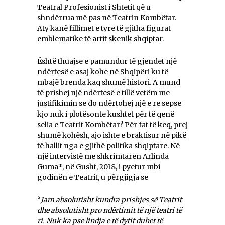
Teatral Profesionist i Shtetit që u
shndërrua më pas në Teatrin Kombëtar.
Aty kanë fillimet e tyre të gjitha figurat
emblematike të artit skenik shqiptar.
Është thuajse e pamundur të gjendet një
ndërtesë e asaj kohe në Shqipëri ku të
mbajë brenda kaq shumë histori. A mund
të prishej një ndërtesë e tillë vetëm me
justifikimin se do ndërtohej një e re sepse
kjo nuk i plotësonte kushtet për të qenë
selia e Teatrit Kombëtar? Për fat të keq, prej
shumë kohësh, ajo ishte e braktisur në pikë
të hallit nga e gjithë politika shqiptare. Në
një intervistë me shkrimtaren Arlinda
Guma*, në Gusht, 2018, i pyetur mbi
godinën e Teatrit, u përgjigja se
“
Jam absolutisht kundra prishjes së Teatrit
dhe absolutisht pro ndërtimit të një teatri të
ri. Nuk ka pse lindja e të dytit duhet të