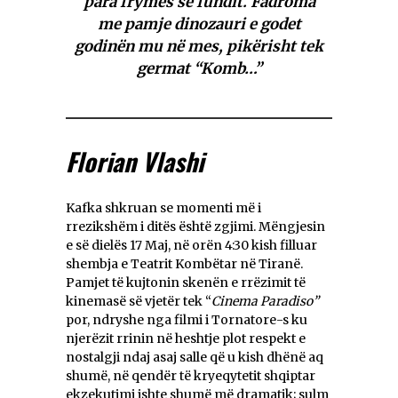
para frymës së fundit. Fadroma
me pamje dinozauri e godet
godinën mu në mes, pikërisht tek
germat “Komb…”
Florian Vlashi
Kafka shkruan se momenti më i
rrezikshëm i ditës është zgjimi. Mëngjesin
e së dielës 17 Maj, në orën 4:30 kish filluar
shembja e Teatrit Kombëtar në Tiranë.
Pamjet të kujtonin skenën e rrëzimit të
kinemasë së vjetër tek “
Cinema Paradiso”
por, ndryshe nga filmi i Tornatore-s ku
njerëzit rrinin në heshtje plot respekt e
nostalgji ndaj asaj salle që u kish dhënë aq
shumë, në qendër të kryeqytetit shqiptar
ekzekutimi ishte shumë më dramatik; sulm