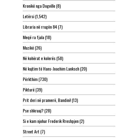
Kronikë nga Dogville
(8)
Letërsi
(1,542)
Libraria në rrugën 84
(7)
Meqë ra fjala
(18)
Muzikë
(26)
Në kohërat e kolerës
(58)
Në kujtim të Hans-Joachim Lanksch
(20)
Përkthim
(730)
Pikturë
(39)
Prit deri në pranverë, Bandini!
(13)
Pse shkruaj?
(28)
Si e kam njohur Frederik Rreshpjen
(2)
Street Art
(7)