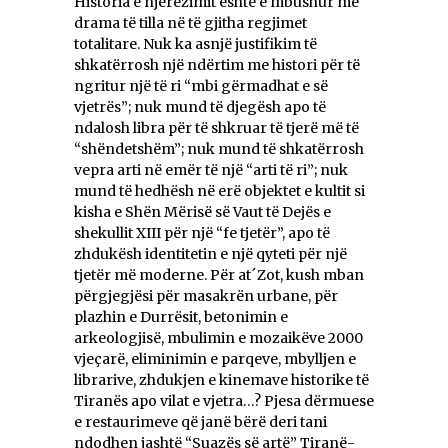
Historia e njerëzimit është e mbushur me
drama të tilla në të gjitha regjimet
totalitare. Nuk ka asnjë justifikim të
shkatërrosh një ndërtim me histori për të
ngritur një të ri “mbi gërmadhat e së
vjetrës”; nuk mund të djegësh apo të
ndalosh libra për të shkruar të tjerë më të
“shëndetshëm”; nuk mund të shkatërrosh
vepra arti në emër të një “arti të ri”; nuk
mund të hedhësh në erë objektet e kultit si
kisha e Shën Mërisë së Vaut të Dejës e
shekullit XIII për një “fe tjetër”, apo të
zhdukësh identitetin e një qyteti për një
tjetër më moderne. Për at´Zot, kush mban
përgjegjësi për masakrën urbane, për
plazhin e Durrësit, betonimin e
arkeologjisë, mbulimin e mozaikëve 2000
vjeçarë, eliminimin e parqeve, mbylljen e
librarive, zhdukjen e kinemave historike të
Tiranës apo vilat e vjetra…? Pjesa dërmuese
e restaurimeve që janë bërë deri tani
ndodhen jashtë “Suazës së artë” Tiranë-