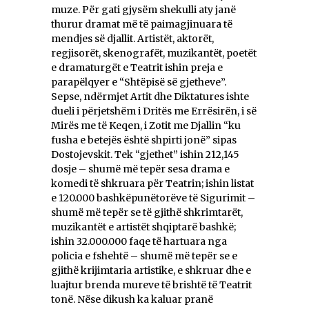
muze. Për gati gjysëm shekulli aty janë
thurur dramat më të paimagjinuara të
mendjes së djallit. Artistët, aktorët,
regjisorët, skenografët, muzikantët, poetët
e dramaturgët e Teatrit ishin preja e
parapëlqyer e “Shtëpisë së gjetheve”.
Sepse, ndërmjet Artit dhe Diktatures ishte
dueli i përjetshëm i Dritës me Errësirën, i së
Mirës me të Keqen, i Zotit me Djallin “ku
fusha e betejës është shpirti jonë” sipas
Dostojevskit. Tek “gjethet” ishin 212,145
dosje – shumë më tepër sesa drama e
komedi të shkruara për Teatrin; ishin listat
e 120.000 bashkëpunëtorëve të Sigurimit –
shumë më tepër se të gjithë shkrimtarët,
muzikantët e artistët shqiptarë bashkë;
ishin 32.000.000 faqe të hartuara nga
policia e fshehtë – shumë më tepër se e
gjithë krijimtaria artistike, e shkruar dhe e
luajtur brenda mureve të brishtë të Teatrit
tonë. Nëse dikush ka kaluar pranë