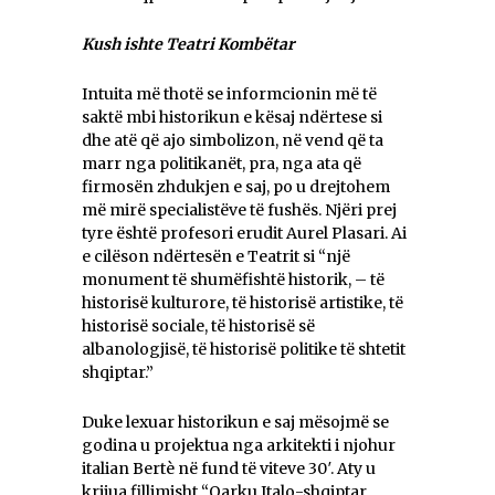
Kush ishte Teatri Kombëtar
Intuita më thotë se informcionin më të
saktë mbi historikun e kësaj ndërtese si
dhe atë që ajo simbolizon, në vend që ta
marr nga politikanët, pra, nga ata që
firmosën zhdukjen e saj, po u drejtohem
më mirë specialistëve të fushës. Njëri prej
tyre është profesori erudit Aurel Plasari. Ai
e cilëson ndërtesën e Teatrit si “një
monument të shumëfishtë historik, – të
historisë kulturore, të historisë artistike, të
historisë sociale, të historisë së
albanologjisë, të historisë politike të shtetit
shqiptar.”
Duke lexuar historikun e saj mësojmë se
godina u projektua nga arkitekti i njohur
italian Bertè në fund të viteve 30′. Aty u
krijua fillimisht “Qarku Italo-shqiptar