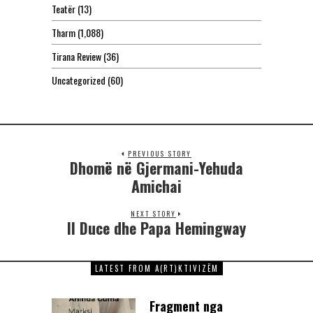
Teatër
(13)
Tharm
(1,088)
Tirana Review
(36)
Uncategorized
(60)
PREVIOUS STORY
Dhomë në Gjermani-Yehuda
Amichai
NEXT STORY
Il Duce dhe Papa Hemingway
LATEST FROM A(RT)KTIVIZËM
Fragment nga