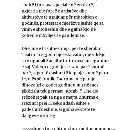
i beftë i forcave speciale në errësirë,
nxjerrja me forcë e artistëve dhe
aktivistëve të ngujuar për mbrojtjen e
godinës, protestat e njerëzve jashtë që sa
vinin e shtoheshin dhe e gjitha kjo në
kohën e mbylljes së pandemisë.
Dhe, më e trishtueshmja, për të shembur
Teatrin u zgjodh një eskavator, një vdekje
sa e ngadaltë aq dhe torturuese në agoninë
e saj. Videon e goditjes e kam parë shumë
herë, si për të dashur të kap një shenjë para
frymës së fundit. Fadroma me pamje
dinozauri e godet godinën mu në mes,
pikërisht tek germat “Komb…”. Dhe ajo
rrëzohet pak sa nga e majta. Zhurma e
rrëzimit prej 11 sekondash është e
padeshifrueshme, si gjuha sekrete të
dallgëve në breg:
sssssshqptrtmtrdhtnprshprtmdjtmjuuuuuuu…