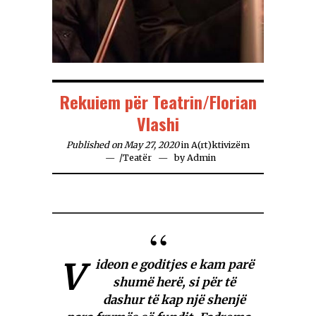
Rekuiem për Teatrin/Florian
Vlashi
Published on May 27, 2020
in
A(rt)ktivizëm
/
Teatër
by
Admin
V
ideon e goditjes e kam parë
shumë herë, si për të
dashur të kap një shenjë