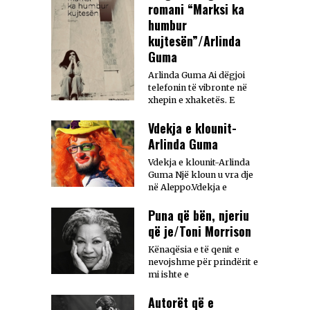
romani “Marksi ka
humbur
kujtesën”/Arlinda
Guma
Arlinda Guma Ai dëgjoi
telefonin të vibronte në
xhepin e xhaketës. E
Vdekja e klounit-
Arlinda Guma
Vdekja e klounit-Arlinda
Guma Një kloun u vra dje
në Aleppo.Vdekja e
Puna që bën, njeriu
që je/Toni Morrison
Kënaqësia e të qenit e
nevojshme për prindërit e
mi ishte e
Autorët që e