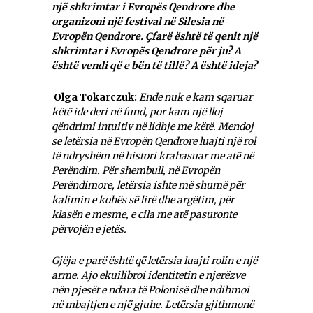
një shkrimtar i Evropës Qendrore dhe
organizoni një festival në Silesia në
Evropën Qendrore. Çfarë është të qenit një
shkrimtar i Evropës Qendrore për ju? A
është vendi që e bën të tillë? A është ideja?
Olga Tokarczuk:
Ende nuk e kam sqaruar
këtë ide deri në fund, por kam një lloj
qëndrimi intuitiv në lidhje me këtë. Mendoj
se letërsia në Evropën Qendrore luajti një rol
të ndryshëm në histori krahasuar me atë në
Perëndim. Për shembull, në Evropën
Perëndimore, letërsia ishte më shumë për
kalimin e kohës së lirë dhe argëtim, për
klasën e mesme, e cila me atë pasuronte
përvojën e jetës.
Gjëja e parë është që letërsia luajti rolin e një
arme. Ajo ekuilibroi identitetin e njerëzve
nën pjesët e ndara të Polonisë dhe ndihmoi
në mbajtjen e një gjuhe. Letërsia gjithmonë