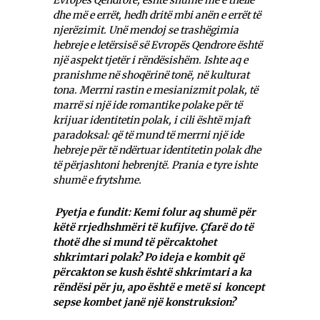
dhe më e errët, hedh dritë mbi anën e errët të
njerëzimit. Unë mendoj se trashëgimia
hebreje e letërsisë së Evropës Qendrore është
një aspekt tjetër i rëndësishëm. Ishte aq e
pranishme në shoqërinë tonë, në kulturat
tona. Merrni rastin e mesianizmit polak, të
marrë si një ide romantike polake për të
krijuar identitetin polak, i cili është mjaft
paradoksal: që të mund të merrni një ide
hebreje për të ndërtuar identitetin polak dhe
të përjashtoni hebrenjtë. Prania e tyre ishte
shumë e frytshme.
Pyetja e fundit: Kemi folur aq shumë për
këtë rrjedhshmëri të kufijve. Çfarë do të
thotë dhe si mund të përcaktohet
shkrimtari polak? Po ideja e kombit që
përcakton se kush është shkrimtari a ka
rëndësi për ju, apo është e metë si koncept
sepse kombet janë një konstruksion?