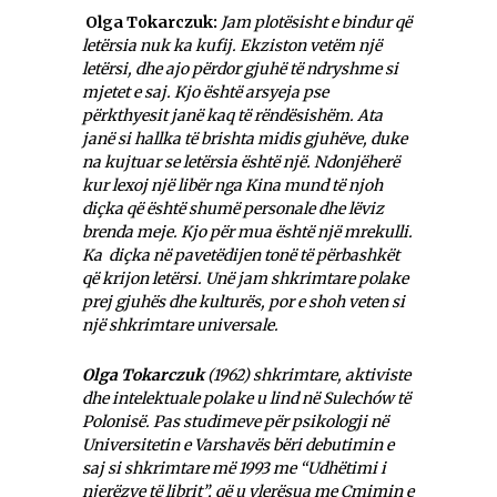
Olga Tokarczuk:
Jam plotësisht e bindur që
letërsia nuk ka kufij. Ekziston vetëm një
letërsi, dhe ajo përdor gjuhë të ndryshme si
mjetet e saj. Kjo është arsyeja pse
përkthyesit janë kaq të rëndësishëm. Ata
janë si hallka të brishta midis gjuhëve, duke
na kujtuar se letërsia është një. Ndonjëherë
kur lexoj një libër nga Kina mund të njoh
diçka që është shumë personale dhe lëviz
brenda meje. Kjo për mua është një mrekulli.
Ka diçka në pavetëdijen tonë të përbashkët
që krijon letërsi. Unë jam shkrimtare polake
prej gjuhës dhe kulturës, por e shoh veten si
një shkrimtare universale
.
Olga Tokarczuk
(1962) shkrimtare, aktiviste
dhe intelektuale polake u lind në Sulechów të
Polonisë. Pas studimeve për psikologji në
Universitetin e Varshavës bëri debutimin e
saj si shkrimtare më 1993 me “Udhëtimi i
njerëzve të librit”, që u vlerësua me Çmimin e