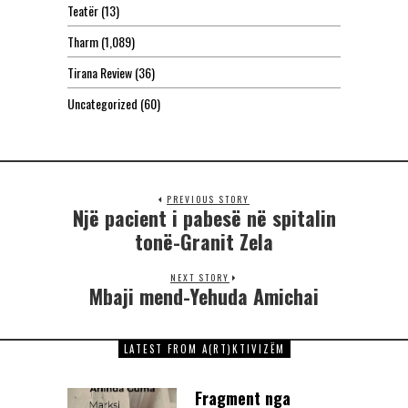
Teatër
(13)
Tharm
(1,089)
Tirana Review
(36)
Uncategorized
(60)
PREVIOUS STORY
Një pacient i pabesë në spitalin
tonë-Granit Zela
NEXT STORY
Mbaji mend-Yehuda Amichai
LATEST FROM A(RT)KTIVIZËM
Fragment nga