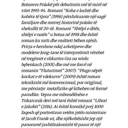
Botuesve Polakë për debutimin më të mirë në
vitet 1993-94. Romani “Koha e lashtë dhe
kohëra të tjera” (1996) përshrkuante një sagë
familjare dhe merrej historinë polake të
shekullit të 20-të. Romani “Shtëpi e ditës,
shtëpi e natës” u botua në 1998 dhe është
roman ku miti dhe realiteti bëhen njësh.
Prirja e hershme ndaj arketipeve dhe
modeleve Jung-iane të interpretimit vërehet
në tregimet e shkurtra Gra na wielu
bębenkach (2001) dhe më me forcë në
romanin “Fluturimet” 2007). “Plugo nëpër
kockat e të vdekurve” (2009) është roman
teknikisht më konvencional, por origjinal,
me përsiatje metafizike që kthehen në formë
parodike. Vepra me mbresëlënëse e
Tokarczuk deri më tani është romani “Librat
e Jakobit” (2014). Ai është kronikë prej 1000
faqesh që portretizon vetëm jetën misterioze
të Jacob Frank-ut, dhe njëkohësisht jep një
panoramë jashtëzakonisht të pasur të një