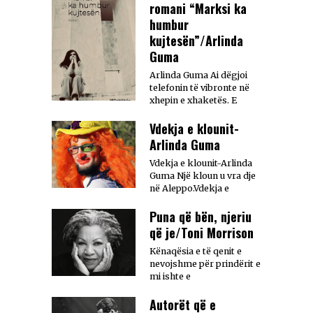
romani “Marksi ka
humbur
kujtesën”/Arlinda
Guma
Arlinda Guma Ai dëgjoi
telefonin të vibronte në
xhepin e xhaketës. E
Vdekja e klounit-
Arlinda Guma
Vdekja e klounit-Arlinda
Guma Një kloun u vra dje
në Aleppo.Vdekja e
Puna që bën, njeriu
që je/Toni Morrison
Kënaqësia e të qenit e
nevojshme për prindërit e
mi ishte e
Autorët që e