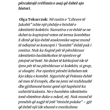
përcaktojë rrëfimin e asaj që është ajo
histori.
Olga Tokarczuk:
Në rastin e “Librave të
Jakobit” ishte një çështje e brishtë e
identitetit kolektiv.
Narrativa e re është se ne
duhet ta kuptojmë veten në terma kombëtar.
E dimë që kjo është anakronike sepse mund
të ndiejmë se koncepti i “kombit” është pak i
ronitur. Nuk ka fuqinë për të përshkruar
identitetin bashkëkohor të njerëzve që
jetojnë në botë. Ne duhet të kërkojmë ide të
tjera për të na përshkruar si kolektiv, si grup,
si shoqëri. Por njerëzit përsëri kthehen tek
kjo ideja e kombit. Sigurisht që Polonia është
në mes të Evropës, dhe ne jemi në rrafshnaltë
dhe gjithmonë kemi qenë një hapësirë ku
ushtritë kalonin. Ne e humbëm identitetin
tonë shtetëror duke u ndarë, etj. Nuk mund të
presësh që asgjë të jetë “etnisht polake” – gjë
që është një ide shumë e rrezikshme.