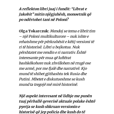
A reflekton libri juaj i fundit: “Librat e
Jakobit” mitin njëgjuhësh, monoetnik që
po ndërtohet tani në Poloni?
Olga Tokarczuk:
Mendoj se tema e librit tim
– një Poloni multikulturore – nuk ishte e
rehatshme për përkrahësit e këtij versioni të
ri të historisë. Libri u bojkotua. Nuk
përshtatet me rendin e ri narrativ. Është
interesante për mua që luftërat
bashkëkohore nuk zhvillohen në rrugë ose
me armë, por me fjalë dhe narrativë. Kjo
mund të shihet gjithashtu tek Rusia dhe
Putini. Mbetet e diskutueshme se kush
mund ta tregojë më mirë historinë.
Një aspekt interesant në lidhje me punën
tuaj përballë qeverisë aktuale polake është
pyetja se kush shkruan versionin e
historisë që jep policia dhe kush do të