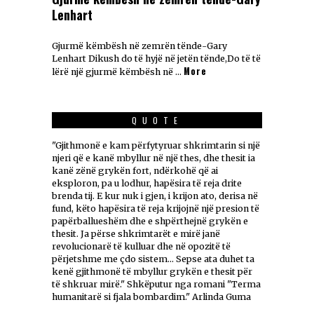
Lenhart
Gjurmë këmbësh në zemrën tënde-Gary
Lenhart Dikush do të hyjë në jetën tënde,Do të të
More
lërë një gjurmë këmbësh në …
QUOTE
"Gjithmonë e kam përfytyruar shkrimtarin si një
njeri që e kanë mbyllur në një thes, dhe thesit ia
kanë zënë grykën fort, ndërkohë që ai
eksploron, pa u lodhur, hapësira të reja drite
brenda tij. E kur nuk i gjen, i krijon ato, derisa në
fund, këto hapësira të reja krijojnë një presion të
papërballueshëm dhe e shpërthejnë grykën e
thesit. Ja përse shkrimtarët e mirë janë
revolucionarë të kulluar dhe në opozitë të
përjetshme me çdo sistem... Sepse ata duhet ta
kenë gjithmonë të mbyllur grykën e thesit për
të shkruar mirë." Shkëputur nga romani "Terma
humanitarë si fjala bombardim." Arlinda Guma