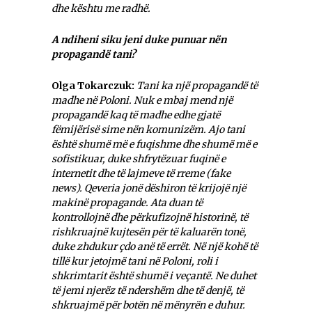
dhe kështu me radhë.
A ndiheni siku jeni duke punuar nën
propagandë tani?
Olga Tokarczuk:
Tani ka një propagandë të
madhe në Poloni. Nuk e mbaj mend një
propagandë kaq të madhe edhe gjatë
fëmijërisë sime n
ën komunizëm. Ajo tani
është shumë më e fuqishme dhe shumë më e
sofistikuar, duke shfrytëzuar fuqinë e
internetit dhe të lajmeve të rreme (
fake
news
). Qeveria jonë dëshiron të krijojë një
makinë propagande. Ata duan të
kontrollojnë dhe përkufizojnë historinë, të
rishkruajnë kujtesën për të kaluarën tonë,
duke zhdukur çdo anë të errët. Në një kohë të
tillë kur jetojmë tani në Poloni, roli i
shkrimtarit është shumë i veçantë. Ne duhet
të jemi njerëz të ndershëm dhe të denjë, të
shkruajmë për botën në mënyrën e duhur.