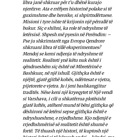
libra janë shkruar për t’u dhënë kurajo
njerëzve. Ata e rrëfyen historinë polake si të
guximshme dhe heroike, si shpirtndërtuese.
Misioni i tyre ishte të krijonin një përrallë të
bukur. Siç e shihni, ka role të ndryshme të
letërsisë. Shpesh më pyesin në Perëndim: –
Pse ju shkrimtarët nga Evropa Qendrore
shkruani libra të tillë eksperimentues?
Mendoj se kemi ndjenja të ndryshme të
realitetit. Realiteti ynë këtu nuk është i
qëndrueshëm siç është në Mbretërinë e
Bashkuar, në një ishull. Gjithçka është e
njëjtë, gjatë gjithë kohës, ndërtesat e vjetra,
pijetorete e vjetra. Ju i jeni bashkangjitur
traditës. Nëse keni një kryeqytet të Një vendi
si Varshava, i cili u shkatërrua plotësisht
gjatë luftës, atëherë mund të bëni gjithçka që
dëshironi në letërsi sepse gjithçka është e
ndryshueshme, e rrjedhshme. Kjo ndjenjë e
rrjedhshmërisë së realitetit është shumë e
fortë. Të thuash një histori, të kuptosh një