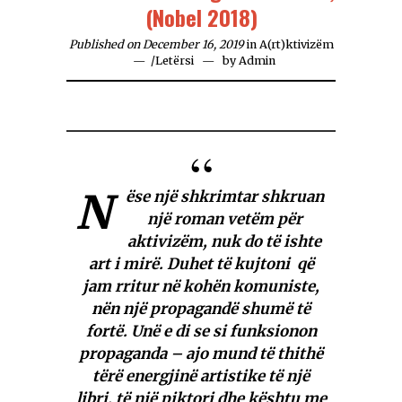
(Nobel 2018)
Published on December 16, 2019
in
A(rt)ktivizëm
/
Letërsi
by
Admin
N
ëse një shkrimtar shkruan
një roman vetëm për
aktivizëm, nuk do të ishte
art i mirë. Duhet të kujtoni që
jam rritur në kohën komuniste,
nën një propagandë shumë të
fortë. Unë e di se si funksionon
propaganda – ajo mund të thithë
tërë energjinë artistike të një
libri, të një piktori dhe kështu me