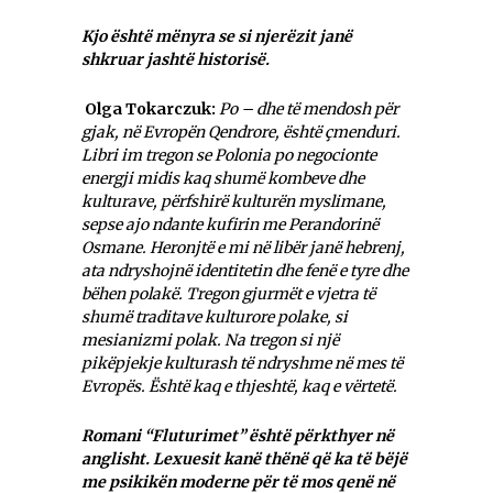
Kjo është mënyra se si njerëzit janë
shkruar jashtë historisë.
Olga Tokarczuk:
Po – dhe të mendosh për
gjak, në Evropën Qendrore, është çmenduri.
Libri im tregon se Polonia po negocionte
energji midis kaq shumë kombeve dhe
kulturave, përfshirë kulturën myslimane,
sepse ajo ndante kufirin me Perandorinë
Osmane. Heronjtë e mi në libër janë hebrenj,
ata ndryshojnë identitetin dhe fenë e tyre dhe
bëhen polakë. Tregon gjurmët e vjetra të
shumë traditave kulturore polake, si
mesianizmi polak. Na tregon si një
pikëpjekje kulturash të ndryshme në mes të
Evropës. Është kaq e thjeshtë, kaq e vërtetë.
Romani “Fluturimet” është përkthyer në
anglisht. Lexuesit kanë thënë që ka të bëjë
me psikikën moderne për të mos qenë në