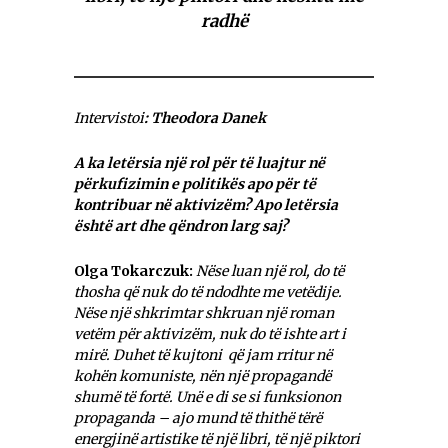
radhë
Intervistoi
: Theodora Danek
A ka letërsia një rol për të luajtur në
përkufizimin e politikës apo për të
kontribuar në aktivizëm? Apo letërsia
është art dhe qëndron larg saj?
Olga Tokarczuk:
Nëse luan një rol, do të
thosha që nuk do të ndodhte me vetëdije.
Nëse një shkrimtar shkruan një roman
vetëm për aktivizëm, nuk do të ishte art i
mirë. Duhet të kujtoni që jam rritur në
kohën komuniste, nën një propagandë
shumë të fortë. Unë e di se si funksionon
propaganda – ajo mund të thithë tërë
energjinë artistike të një libri, të një piktori