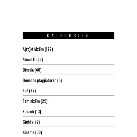
CATEGORIES
A(rt)ktivizëm
(177)
About Us
(2)
Biseda
(40)
Denonco plagjiaturën
(5)
Esé
(77)
Feminizëm
(29)
Filozofi
(13)
Gjuhësi
(2)
Kinema
(66)