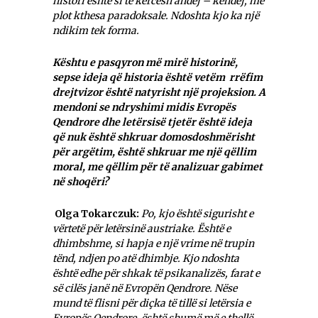
histori është si të kërcesh andej – këndej, me
plot kthesa paradoksale. Ndoshta kjo ka një
ndikim tek forma.
Kështu e pasqyron më mirë historinë,
sepse ideja që historia është vetëm rrëfim
drejtvizor është natyrisht një projeksion. A
mendoni se ndryshimi midis Evropës
Qendrore dhe letërsisë tjetër është ideja
që nuk është shkruar domosdoshmërisht
për argëtim, është shkruar me një qëllim
moral, me qëllim për të analizuar gabimet
në shoqëri?
Olga Tokarczuk:
Po, kjo është sigurisht e
vërtetë për letërsinë austriake. Është e
dhimbshme, si hapja e një vrime në trupin
tënd, ndjen po atë dhimbje. Kjo ndoshta
është edhe për shkak të psikanalizës, farat e
së cilës janë në Evropën Qendrore. Nëse
mund të flisni për diçka të tillë si letërsia e
Evropës Qendrore, është shumë më e thellë