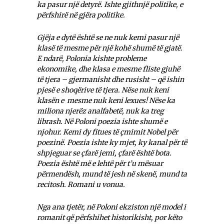
ka pasur një detyrë. Ishte gjithnjë politike, e
përfshirë në gjëra politike.
Gjëja e dytë është se ne nuk kemi pasur një
klasë të mesme për një kohë shumë të gjatë.
E ndarë, Polonia kishte probleme
ekonomike, dhe klasa e mesme fliste gjuhë
të tjera – gjermanisht dhe rusisht – që ishin
pjesë e shoqërive të tjera. Nëse nuk keni
klasën e mesme nuk keni lexues! Nëse ka
miliona njerëz analfabetë, nuk ka treg
librash. Në Poloni poezia ishte shumë e
njohur. Kemi dy fitues të çmimit Nobel për
poezinë. Poezia ishte ky mjet, ky kanal për të
shpjeguar se çfarë jemi, çfarë është bota.
Poezia është më e lehtë për t’u mësuar
përmendësh, mund të jesh në skenë, mund ta
recitosh. Romani u vonua.
Nga ana tjetër, në Poloni ekziston një model i
romanit që përfshihet historikisht, por këto