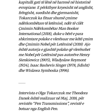
kapitulli gati të lënë në harresë në historinë
evropiane. E përkthyer kryesisht në anglisht,
frëngisht, suedisht dhe gjermanisht,
Tokarczuk ka fituar shumë çmime
ndërkombëtare të letërsisë, ndër të cilët
Çmimin Ndërkombëtar Man Booker
International (2018), duke u bërë e para
shkrimtare polake e vlerësuar me këtë çmim
dhe Çmimin Nobel për Letërsinë (2018) Ajo
është autorja e gjashtë polake që vlerësohet
me Nobel për Letërsinë pas autorëve Henry
Sienkiewicz (1905), Wladyslaw Reymont
(1924), Isaac Bashevis Singer (1978, Jidisht)
dhe Wislawa Symboska (1996).
____
Intervista e Olga Tokarczuk me Theodora
Danek është realizuar në Maj, 2018, për
revistën “Pen Transmissions”, revistë e
botuar nga English Pen.