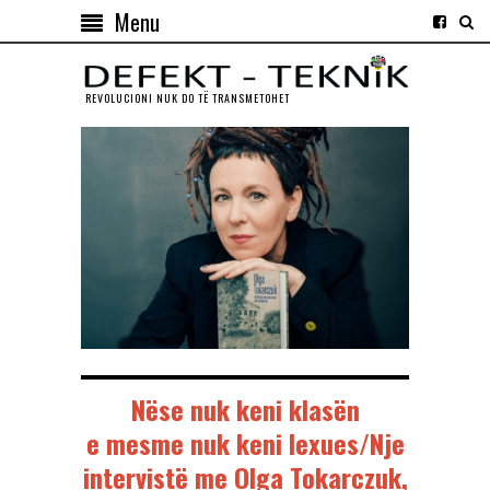
Menu
REVOLUCIONI NUK DO TЁ TRANSMETOHET
Nëse nuk keni klasën
e mesme nuk keni lexues/Nje
intervistë me Olga Tokarczuk,