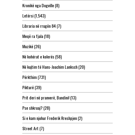
Kronikë nga Dogville
(8)
Letërsi
(1,543)
Libraria në rrugën 84
(7)
Meqë ra fjala
(18)
Muzikë
(26)
Në kohërat e kolerës
(58)
Në kujtim të Hans-Joachim Lanksch
(20)
Përkthim
(731)
Pikturë
(39)
Prit deri në pranverë, Bandini!
(13)
Pse shkruaj?
(28)
Si e kam njohur Frederik Rreshpjen
(2)
Street Art
(7)