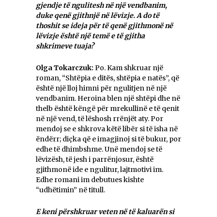
gjendje të ngulitesh në një vendbanim,
duke qenë gjithnjë në lëvizje. A do të
thoshit se ideja për të qenë gjithmonë në
lëvizje është një temë e të gjitha
shkrimeve tuaja?
Olga Tokarczuk:
Po. Kam shkruar një
roman, “Shtëpia e ditës, shtëpia e natës”, që
është një lloj himni për ngulitjen në një
vendbanim. Heroina blen një shtëpi dhe në
thelb është këngë për mrekullinë e të qenit
në një vend, të lëshosh rrënjët aty. Por
mendoj se e shkrova këtë libër si të isha në
ëndërr; diçka që e imagjinoj si të bukur, por
edhe të dhimbshme. Unë mendoj se të
lëvizësh, të jesh i parrënjosur, është
gjithmonë ide e ngulitur, lajtmotivi im.
Edhe romani im debutues kishte
“udhëtimin” në titull.
E keni përshkruar veten në të kaluarën si