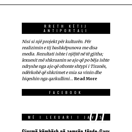
RRETH KËTIJ
ANTIPORTALI
Nisi si një projekt për kulturën. Për
realizimin e tij bashkëpunova me disa
media. Rezultati ishte i njëjtë në të gjitha;
lexuesit më shkruanin se ajo që po bëja ishte
ndryshe nga ajo që ofronte shtypi i Tiranës,
ndërkohë që shkrimet e mia sa vinin dhe
hiqeshin nga qarkullimi...
Read More
FACEBOOK
01
MË I LEXUARI I JAVES
Gjurmë këmbësh në zemrën tënde-Gary