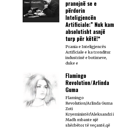
pranojnë se e
përdorin
Inteligjencën
Artificiale:” Nuk kam
absolutisht asnjë
turp për këtë!“
Prania e Inteligjencës
Artificiale e ka tronditur
industrinë e botimeve,
duke e
Flamingo
Revolution/Arlinda
Guma
Flamingo
Revolution/Arlinda Guma
Zoti
Kryeministër!Aleksandri i
Madh mbante një
shërbëtor të veçantë,që