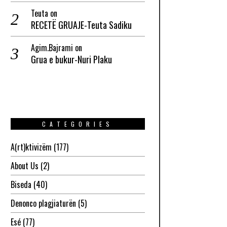
Teuta
on
RECETË GRUAJE-Teuta Sadiku
Agim.Bajrami
on
Grua e bukur-Nuri Plaku
CATEGORIES
A(rt)ktivizëm
(177)
About Us
(2)
Biseda
(40)
Denonco plagjiaturën
(5)
Esé
(77)