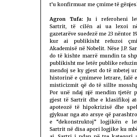
t‘u konfirmuar me çmime të gënjes
Agron Tufa:
Ju i referoheni le
Sartrit, të cilën ai ua lexoi n
gazetarëve suedezë me 23 nëntor 19
kur ai publikisht refuzoi çm
Akademisë në Nobelit. Nëse J.P. Sa
do të kishte marrë mundin ta shp
publikisht me letër publike refuzimi
mendoj se ky gjest do të mbetej u
historinë e çmimeve letrare, falë 
misticizmit që do të sillte mossh
Por unë ndaj një mendim tjetër p
gjest të Sartrit dhe e klasifikoj at
apoteozë të hipokrizisë dhe spek
gjykuar nga ato arsye që parashtro
e “dekonstruktoj” logjikën e le
Sartrit në disa apori logjike ku mb
ai. Sartri i ndan në tre kategori 