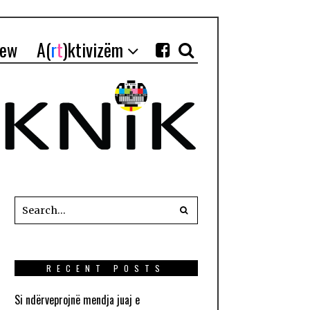
iew
A(
r
t
)ktivizëm
RECENT POSTS
Si ndërveprojnë mendja juaj e