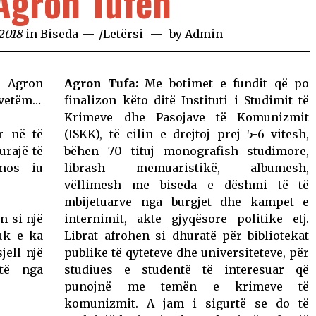
Agron Tufën
2018
in
Biseda
/
Letërsi
by
Admin
 Agron
Agron Tufa:
Me botimet e fundit që po
o vetëm…
finalizon këto ditë Instituti i Studimit të
Krimeve dhe Pasojave të Komunizmit
r në të
(ISKK), të cilin e drejtoj prej 5-6 vitesh,
urajë të
bëhen 70 tituj monografish studimore,
 mos iu
librash memuaristikë, albumesh,
vëllimesh me biseda e dëshmi të të
mbijetuarve nga burgjet dhe kampet e
n si një
internimit, akte gjyqësore politike etj.
uk e ka
Librat afrohen si dhuratë për bibliotekat
jell një
publike të qyteteve dhe universiteteve, për
të nga
studiues e studentë të interesuar që
punojnë me temën e krimeve të
komunizmit. A jam i sigurtë se do të