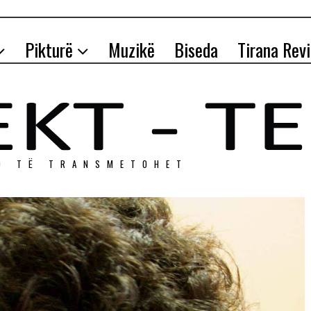
Pikturë
Muzikë
Biseda
Tirana Rev
O TЁ TRANSMETOHET