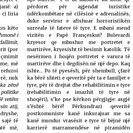
janë: a)
përdoret për agjendat turistike
c) liria
ndërkombëtare në cilësinë e adrenalinës,
duke servirur e afishuar horroristikën
on këto
surreale të fateve të tyre. E mbani mend
thmonë i
vizitën e Papë Françeskut? Bulevardi
allimit
,
kryesor qe mbushur me portretet e
rit (por
martirëve, kryesisht të besimit katolik. Të
 çmimit
nesërmen i hoqën portretet e varura të
ajme, më
martirëve dhe i degdisën në një depo. Kaq
e refuzoi
ishte… Po të pyesësh, për shembull, çfarë
erë, nuk
ka bërë shteti e qeveritë për ta e familjet e
 ka zënë
tyre, për të drejtat dhe rehabilitimin e tyre
politike
(rehabilitimin e imazhit të tyre në
jë vetëm
shoqëri), s’ke pse kërkon përgjigje: asgjë
in atij,
s’është bërë! Përkundrazi qeveritë
dryshe,
postkomuniste kanë inkurajuar me sa
sajë të
kanë mundur vrasësit e tyre të bëjnë një
htë më,
karrierë marramendëse në piramidën