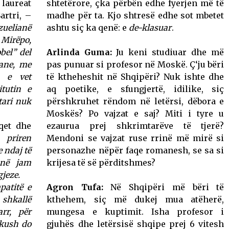
, laureat
shtetërore, çka përbën edhe fyerjen më të
artri, –
madhe për ta. Kjo shtresë edhe sot mbetet
zuelianë
ashtu siç ka qenë: e
de-klasuar
.
Mirëpo,
bel” del
Arlinda Guma:
Ju keni studiuar dhe më
iane, me
pas punuar si profesor në Moskë. Ç‘ju bëri
n e vet
të ktheheshit në Shqipëri? Nuk ishte dhe
tutin e
aq poetike, e sfungjertë, idilike, siç
ari nuk
përshkruhet rëndom në letërsi, dëbora e
Moskës? Po vajzat e saj? Miti i tyre u
aqet dhe
ezaurua prej shkrimtarëve të tjerë?
 priren
Mendoni se vajzat ruse rrinë më mirë si
 ndaj të
personazhe nëpër faqe romanesh, se sa si
unë jam
krijesa të së përditshmes?
gjeze.
patitë e
Agron Tufa:
Në Shqipëri më bëri të
 shkallë
kthehem, siç më dukej mua atëherë,
rr, për
mungesa e kuptimit. Isha profesor i
okush do
gjuhës dhe letërsisë shqipe prej 6 vitesh