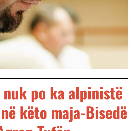
 nuk po ka alpinistë
n në këto maja-Bisedë