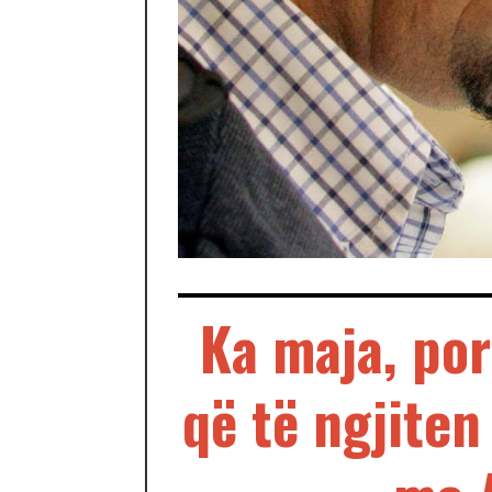
Ka maja, por
që të ngjite