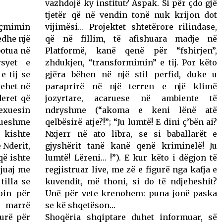
vazhdojë ky institut? Aspak. Si për çdo gjë
tjetër që në vendin tonë nuk krijon dot
 çmimin
vijimësi… Projektet shtetërore rilindase,
edhe një
që në fillim, të afishuara madje në
botua në
Platformë, kanë qenë për “fshirjen”,
rsyet e
zhdukjen, “transformimin” e tij. Por këto
e tij se
gjëra bëhen në një stil perfid, duke u
hehet në
paraprirë në një terren e një klimë
deret që
jozyrtare, acaruese në ambiente të
lexuesin
ndryshme (“akoma e keni lënë atë
rueshme
qelbësirë atje?!”; “Ju lumtë! E dini ç’bën ai?
 kishte
Nxjerr në ato libra, se si baballarët e
 Nderit,
gjyshërit tanë kanë qenë kriminelë! Ju
që ishte
lumtë! Lëreni… !”). E kur këto i dëgjon të
 juaj me
regjistruar live, me zë e figurë nga kafja e
tilla se
kuvendit, më thoni, si do të ndjeheshit?
pin për
Unë për vete krenohem: puna jonë paska
ë marrë
se kë shqetëson…
urë për
Shoqëria shqiptare duhet informuar, së