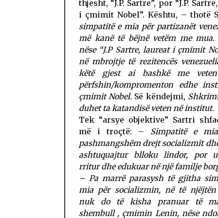
thjesht, “J.P. Sartre”, por “J.P. Sartre
i çmimit Nobel”. Kështu, – thotë S
simpatitë e mia për partizanët vene
më kanë të bëjnë vetëm me mua. 
nëse “J.P Sartre, laureat i çmimit No
në mbrojtje të rezitencës venezuel
këtë gjest ai bashkë me vete
përfshin/kompromenton edhe insti
çmimit Nobel.
Së këndejmi,
Shkrimt
duhet ta katandisë veten në institut
.
Tek “arsye objektive” Sartri shf
më i troçtë: –
Simpatitë e mia
pashmangshëm drejt socializmit dhe
ashtuquajtur blloku lindor, por 
rritur dhe edukuar në një familje bor
– Pa marrë parasysh të gjitha sim
mia për socializmin, në të njëjtën
nuk do të kisha pranuar të ma
shembull , çmimin Lenin, nëse nd