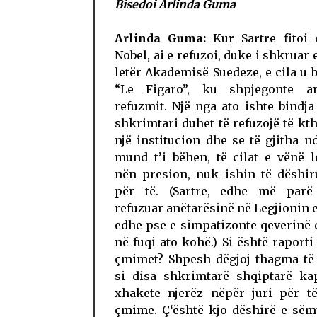
Bisedoi Arlinda Guma
Arlinda Guma:
Kur Sartre fitoi
Nobel, ai e refuzoi, duke i shkruar 
letër Akademisë Suedeze, e cila u 
“Le Figaro”, ku shpjegonte a
refuzmit. Një nga ato ishte bindja 
shkrimtari duhet të refuzojë të kt
një institucion dhe se të gjitha n
mund t’i bëhen, të cilat e vënë 
nën presion, nuk ishin të dëshi
për të. (Sartre, edhe më parë
refuzuar anëtarësinë në Legjionin e
edhe pse e simpatizonte qeverinë 
në fuqi ato kohë.) Si është raporti
çmimet? Shpesh dëgjoj thagma të 
si disa shkrimtarë shqiptarë ka
xhakete njerëz nëpër juri për t
çmime. Ç‘është kjo dëshirë e sëm