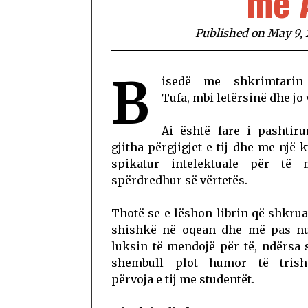
me 
Published on May 9, 
B
isedë me shkrimtarin
Tufa, mbi letërsinë dhe j
Ai është fare i pashtiru
gjitha përgjigjet e tij dhe me një k
spikatur intelektuale për të
spërdredhur së vërtetës.
Thotë se e lëshon librin që shkrua
shishkë në oqean dhe më pas n
luksin të mendojë për të, ndërsa s
shembull plot humor të trish
përvoja e tij me studentët.