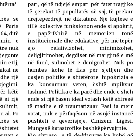
htërta?
pari, që të ndjejë empati për fatet tragjike
të çerekut të popullatës së saj, të prekur
trës së
drejtëpërdrejt në diktaturë. Një kujtesë e
ë Paris
tillë kolektive funksionon ende si apokrif,
64, ditë
e papërfshirë në memorien tonë
imin e
institucionale dhe edukative, për më tepër
rtre nuk
ajo relativizohet, minimizohet,
jegonte
deligjitimohet, degdiset në margjinë e më
n e tij,
në fund, sulmohet e denigrohet. Nuk po
nikal në
humbas kohë të flas për sjelljen dhe
edhe një
qasjen politike e shtetërore: hipokrizia e
pjegimi.
ka konsumuar veten, është mpiksur
ër këtë
tashmë. Politika e ka parë dhe ende e sheh
ë si një
ende si një basen ideal votash këtë shtresë
ulimit,
të madhe e të traumatizuar. Pasi ia merr
n ai. Po
votat, nuk e përfaqëson në asnjë instancë
trës së
pushteti e qeverisjeje. Cinizëm. Ligësi.
ështetet
Mungesë katastrofike bashkëpërvujtnie.
arsyet e
Kjo shtrese e të
de-klasurve
ka kohë që