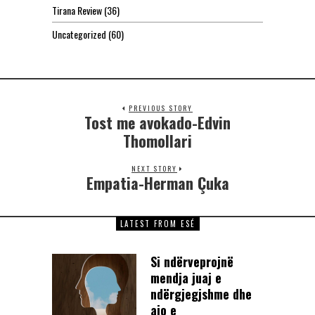
Tirana Review
(36)
Uncategorized
(60)
PREVIOUS STORY
Tost me avokado-Edvin
Thomollari
NEXT STORY
Empatia-Herman Çuka
LATEST FROM ESÉ
Si ndërveprojnë
mendja juaj e
ndërgjegjshme dhe
ajo e