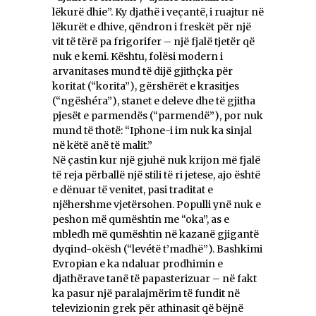
lëkurë dhie”. Ky djathë i veçantë, i ruajtur në
lëkurët e dhive, qëndron i freskët për një
vit të tërë pa frigorifer – një fjalë tjetër që
nuk e kemi. Kështu, folësi modern i
arvanitases mund të dijë gjithçka për
koritat (“korita”), gërshërët e krasitjes
(“ngëshéra”), stanet e deleve dhe të gjitha
pjesët e parmendës (“parmendë”), por nuk
mund të thotë: “Iphone-i im nuk ka sinjal
në këtë anë të malit.”
Në çastin kur një gjuhë nuk krijon më fjalë
të reja përballë një stili të ri jetese, ajo është
e dënuar të venitet, pasi traditat e
njëhershme vjetërsohen. Populli ynë nuk e
peshon më qumështin me “oka”, as e
mbledh më qumështin në kazanë gjigantë
dyqind-okësh (“levétë t’madhë”). Bashkimi
Evropian e ka ndaluar prodhimin e
djathërave tanë të papasterizuar – në fakt
ka pasur një paralajmërim të fundit në
televizionin grek për аthinаsit që bëjnë