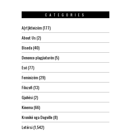
CATEGORIES
A(rt)ktivizëm
(177)
About Us
(2)
Biseda
(40)
Denonco plagjiaturën
(5)
Esé
(77)
Feminizëm
(29)
Filozofi
(13)
Gjuhësi
(2)
Kinema
(66)
Kronikë nga Dogville
(8)
Letërsi
(1,542)