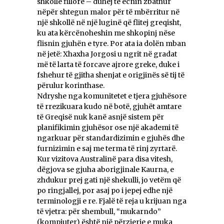
shkollë fillore – duhej të ecnin zbathur
nëpër shtegun malor për të mbërritur në
një shkollë në një luginë që flitej greqisht,
ku ata kërcënoheshin me shkopinj nëse
flisnin gjuhën e tyre. Por ata ia dolën mbаn
në jetë: Xhaxhа Jorgosi u ngrit në gradat
më të larta të forcave ajrore greke, duke i
fshehur të gjitha shenjat e origjinës së tij të
përulur korinthase.
Ndryshe nga komunitetet e tjera gjuhësore
të rrezikuara kudo në botë, gjuhët amtare
të Greqisë nuk kanë asnjë sistem për
planifikimin gjuhësor ose një akademi të
ngarkuar për standardizimin e gjuhës dhe
furnizimin e saj me terma të rinj zyrtarë.
Kur vizitova Australinë para disa vitesh,
dëgjova se gjuha aborigjinale Kaurna, e
zhdukur prej gati një shekulli, jo vetëm që
po ringjallej, por asaj po i jepej edhe një
terminologji e re. Fjalë të reja u krijuan nga
të vjetra: për shembull, “mukarndo”
(kompjuter) është një përzierje e muka