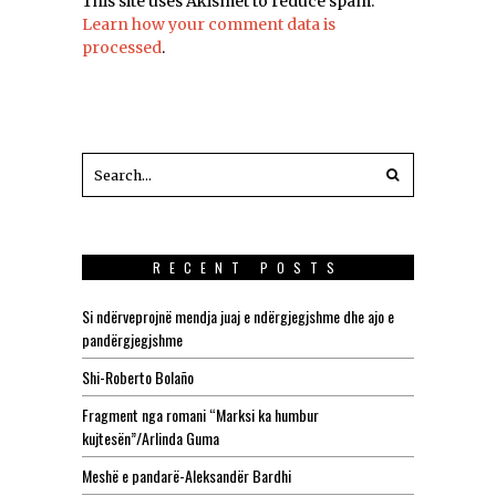
This site uses Akismet to reduce spam.
Learn how your comment data is
processed
.
RECENT POSTS
Si ndërveprojnë mendja juaj e ndërgjegjshme dhe ajo e
pandërgjegjshme
Shi-Roberto Bolaño
Fragment nga romani “Marksi ka humbur
kujtesën”/Arlinda Guma
Meshë e pandarë-Aleksandër Bardhi