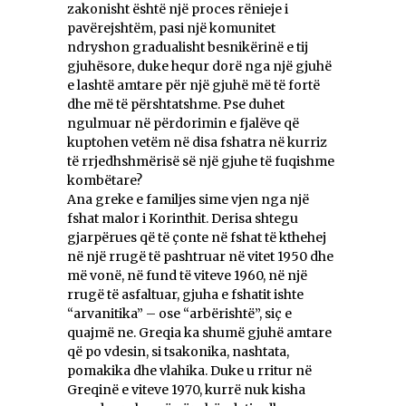
zakonisht është një proces rënieje i
pavërejshtëm, pasi një komunitet
ndryshon gradualisht besnikërinë e tij
gjuhësore, duke hequr dorë nga një gjuhë
e lashtë amtare për një gjuhë më të fortë
dhe më të përshtatshme. Pse duhet
ngulmuar në përdorimin e fjalëve që
kuptohen vetëm në disa fshatra në kurriz
të rrjedhshmërisë së një gjuhe të fuqishme
kombëtare?
Ana greke e familjes sime vjen nga një
fshat malor i Korinthit. Derisa shtegu
gjarpërues që të çonte në fshat të kthehej
në një rrugë të pashtruar në vitet 1950 dhe
më vonë, në fund të viteve 1960, në një
rrugë të asfaltuar, gjuha e fshatit ishte
“arvanitika” – ose “arbërishtë”, siç e
quajmë ne. Greqia ka shumë gjuhë amtare
që po vdesin, si tsakonika, nashtata,
pomakika dhe vlahika. Duke u rritur në
Greqinë e viteve 1970, kurrë nuk kisha