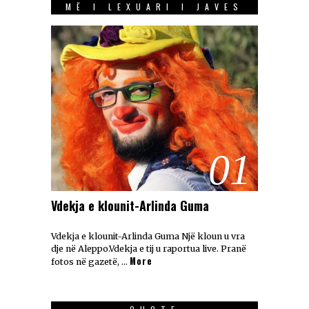
MË I LEXUARI I JAVES
01
Vdekja e klounit-Arlinda Guma
Vdekja e klounit-Arlinda Guma Një kloun u vra
dje në Aleppo.Vdekja e tij u raportua live. Pranë
More
fotos në gazetë, …