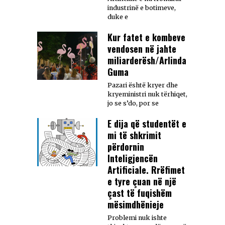
industrinë e botimeve,
duke e
Kur fatet e kombeve
vendosen në jahte
miliarderësh/Arlinda
Guma
Pazari është kryer dhe
kryeministri nuk tërhiqet,
jo se s’do, por se
E dija që studentët e
mi të shkrimit
përdornin
Inteligjencën
Artificiale. Rrëfimet
e tyre çuan në një
çast të fuqishëm
mësimdhënieje
Problemi nuk ishte