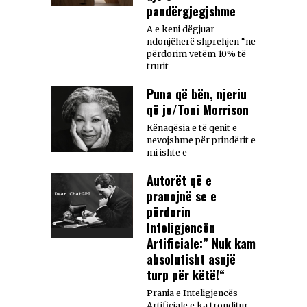
pandërgjegjshme
A e keni dëgjuar
ndonjëherë shprehjen “ne
përdorim vetëm 10% të
trurit
Puna që bën, njeriu
që je/Toni Morrison
Kënaqësia e të qenit e
nevojshme për prindërit e
mi ishte e
Autorët që e
pranojnë se e
përdorin
Inteligjencën
Artificiale:” Nuk kam
absolutisht asnjë
turp për këtë!“
Prania e Inteligjencës
Artificiale e ka tronditur