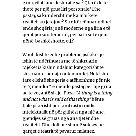
grua; cilat janë dëshirat e saj? Çfarë do të
thotë për një grua liri personale? Dhe
pastaj, sa kundërshtime ka mbi këtë
realiteti ku jetojmë? Sa e kërcënuar ndihet
ende shoqëria jonë moderne nga liria e të
qenit person femëror, përpara se të qenit
nënë, bashkëshorte, etj.?
Woolf kishte edhe probleme psikike që
ishin të ndërthuara me të shkruarin.
Mjekët ia kishin ndaluar kategorisht të
shkruante, por ajo nuk mundej. Nuk ishte
fare e lehtë shoqëria e atëhershme për një
të “çmendur”, e mendo pastaj për një grua
aq të veçantë si ajo. Pjesa
“A thing is a thing
and not what is said of that thing”
bënte
fjalë pikërisht për kontrastin midis
intelektualit në përgjithësi nga një anë,
gjendjes së gruas nga ana tjetër dhe
realitetit. Dhe doli me shumë sukses në
qarqet e teatrit të pavarur milanez.