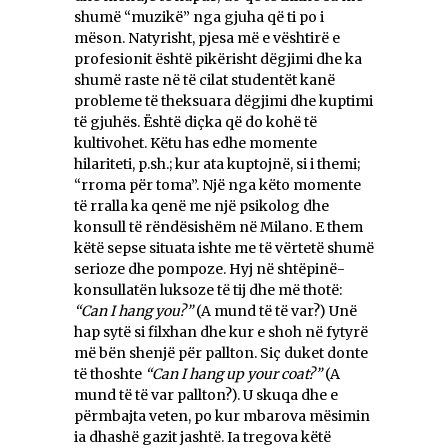
shumë “muzikë” nga gjuha që ti po i
mëson. Natyrisht, pjesa më e vështirë e
profesionit është pikërisht dëgjimi dhe ka
shumë raste në të cilat studentët kanë
probleme të theksuara dëgjimi dhe kuptimi
të gjuhës. Është diçka që do kohë të
kultivohet. Këtu has edhe momente
hilariteti, p.sh.; kur ata kuptojnë, si i themi;
“rroma për toma”. Një nga këto momente
të rralla ka qenë me një psikolog dhe
konsull të rëndësishëm në Milano. E them
këtë sepse situata ishte me të vërtetë shumë
serioze dhe pompoze. Hyj në shtëpinë-
konsullatën luksoze të tij dhe më thotë:
“Can I hang you?”
(A mund të të var?) Unë
hap sytë si filxhan dhe kur e shoh në fytyrë
më bën shenjë për pallton. Siç duket donte
të thoshte
“Can I hang up your coat?”
(A
mund të të var pallton?). U skuqa dhe e
përmbajta veten, po kur mbarova mësimin
ia dhashë gazit jashtë. Ia tregova këtë