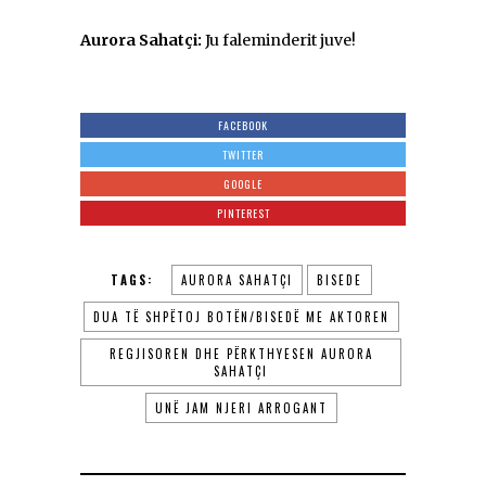
Aurora Sahatçi:
Ju faleminderit juve!
FACEBOOK
TWITTER
GOOGLE
PINTEREST
TAGS:
AURORA SAHATÇI
BISEDE
DUA TË SHPËTOJ BOTËN/BISEDË ME AKTOREN
REGJISOREN DHE PËRKTHYESEN AURORA
SAHATÇI
UNË JAM NJERI ARROGANT