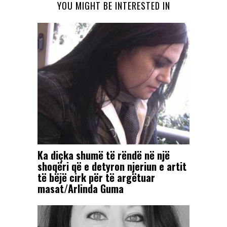
YOU MIGHT BE INTERESTED IN
Ka diçka shumë të rëndë në një
shoqëri që e detyron njeriun e artit
të bëjë cirk për të argëtuar
masat/Arlinda Guma