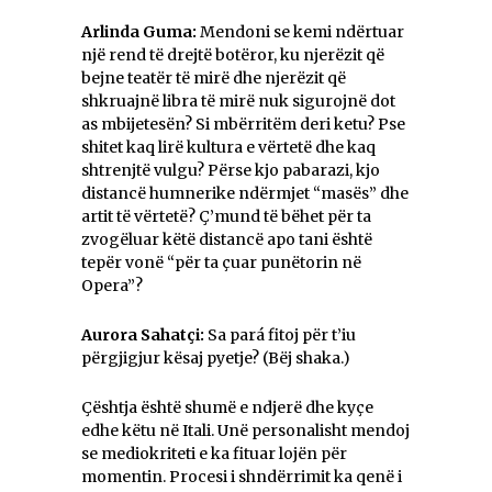
Arlinda Guma:
Mendoni se kemi ndërtuar
një rend të drejtë botëror, ku njerëzit që
bejne teatër të mirë dhe njerëzit që
shkruajnë libra të mirë nuk sigurojnë dot
as mbijetesën? Si mbërritëm deri ketu? Pse
shitet kaq lirë kultura e vërtetë dhe kaq
shtrenjtë vulgu? Përse kjo pabarazi, kjo
distancë humnerike ndërmjet “masës” dhe
artit të vërtetë? Ç’mund të bëhet për ta
zvogëluar këtë distancë apo tani është
tepër vonë “për ta çuar punëtorin në
Opera”?
Aurora Sahatçi:
Sa pará fitoj për t’iu
përgjigjur kësaj pyetje? (Bëj shaka.)
Çështja është shumë e ndjerë dhe kyçe
edhe këtu në Itali. Unë personalisht mendoj
se mediokriteti e ka fituar lojën për
momentin. Procesi i shndërrimit ka qenë i