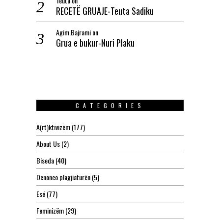
Teuta
on
RECETË GRUAJE-Teuta Sadiku
Agim.Bajrami
on
Grua e bukur-Nuri Plaku
CATEGORIES
A(rt)ktivizëm
(177)
About Us
(2)
Biseda
(40)
Denonco plagjiaturën
(5)
Esé
(77)
Feminizëm
(29)