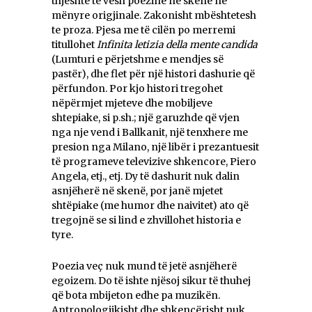
thjeshtë të vësh poezinë në skenë në
mënyre origjinale. Zakonisht mbështetesh
te proza. Pjesa me të cilën po merremi
titullohet
Infinita letizia della mente candida
(Lumturi e përjetshme e mendjes së
pastër), dhe flet për një histori dashurie që
përfundon. Por kjo histori tregohet
nëpërmjet mjeteve dhe mobiljeve
shtepiake, si p.sh.; një garuzhde që vjen
nga nje vend i Ballkanit, një tenxhere me
presion nga Milano, një libër i prezantuesit
të programeve televizive shkencore, Piero
Angela, etj., etj. Dy të dashurit nuk dalin
asnjëherë në skenë, por janë mjetet
shtëpiake (me humor dhe naivitet) ato që
tregojnë se si lind e zhvillohet historia e
tyre.
Poezia veç nuk mund të jetë asnjëherë
egoizem. Do të ishte njësoj sikur të thuhej
që bota mbijeton edhe pa muzikën.
Antropologjikisht dhe shkencërisht nuk