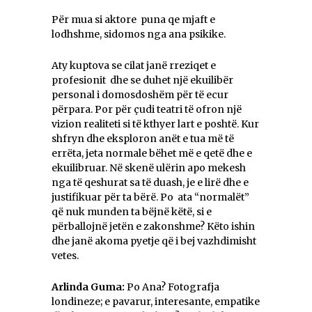
Për mua si aktore puna qe mjaft e
lodhshme, sidomos nga ana psikike.
Aty kuptova se cilat janë rreziqet e
profesionit dhe se duhet një ekuilibër
personal i domosdoshëm për të ecur
përpara. Por për çudi teatri të ofron një
vizion realiteti si të kthyer lart e poshtë. Kur
shfryn dhe eksploron anët e tua më të
errëta, jeta normale bëhet më e qetë dhe e
ekuilibruar. Në skenë ulërin apo mekesh
nga të qeshurat sa të duash, je e lirë dhe e
justifikuar për ta bërë. Po ata “normalët”
që nuk munden ta bëjnë këtë, si e
përballojnë jetën e zakonshme? Këto ishin
dhe janë akoma pyetje që i bej vazhdimisht
vetes.
Arlinda Guma:
Po Ana? Fotografja
londineze; e pavarur, interesante, empatike