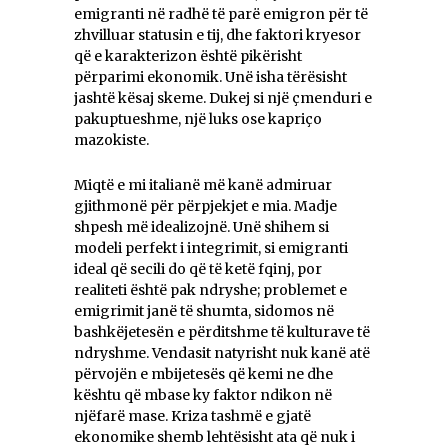
emigranti në radhë të parë emigron për të
zhvilluar statusin e tij, dhe faktori kryesor
që e karakterizon është pikërisht
përparimi ekonomik. Unë isha tërësisht
jashtë kësaj skeme. Dukej si një çmenduri e
pakuptueshme, një luks ose kapriço
mazokiste.
Miqtë e mi italianë më kanë admiruar
gjithmonë për përpjekjet e mia. Madje
shpesh më idealizojnë. Unë shihem si
modeli perfekt i integrimit, si emigranti
ideal që secili do që të ketë fqinj, por
realiteti është pak ndryshe; problemet e
emigrimit janë të shumta, sidomos në
bashkëjetesën e përditshme të kulturave të
ndryshme. Vendasit natyrisht nuk kanë atë
përvojën e mbijetesës që kemi ne dhe
kështu që mbase ky faktor ndikon në
njëfarë mase. Kriza tashmë e gjatë
ekonomike shemb lehtësisht ata që nuk i