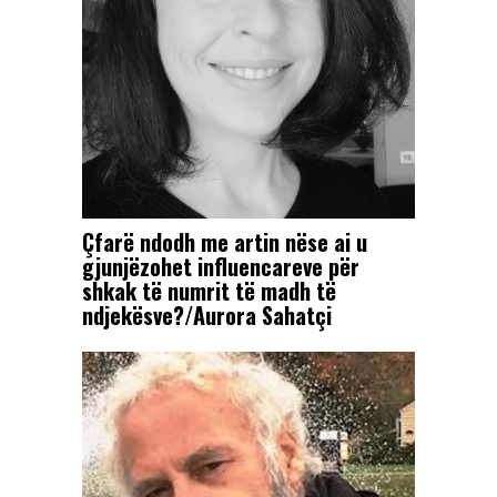
Çfarë ndodh me artin nëse ai u
gjunjëzohet influencareve për
shkak të numrit të madh të
ndjekësve?/Aurora Sahatçi