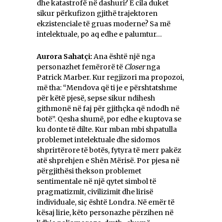
dhe katastrofë në dashuri? E cila duket
sikur përkufizon gjithë trajektoren
ekzistenciale të gruas moderne? Sa më
intelektuale, po aq edhe e palumtur…
Aurora Sahatçi:
Ana është një nga
personazhet femërorë të
Closer
nga
Patrick Marber. Kur regjizori ma propozoi,
më tha: “Mendova që ti je e përshtatshme
për këtë pjesë, sepse sikur ndihesh
githmonë në faj për gjithçka që ndodh në
botë”. Qesha shumë, por edhe e kuptova se
ku donte të dilte. Kur mban mbi shpatulla
problemet intelektuale dhe sidomos
shprirtërore të botës, fytyra të merr pakëz
atë shprehjen e Shën Mërisë. Por pjesa në
përgjithësi thekson problemet
sentimentale në një qytet simbol të
pragmatizmit, civilizimit dhe lirisë
individuale, siç është Londra. Në emër të
kësaj lirie, këto personazhe përzihen në