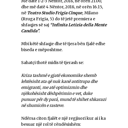
Më datë 1-2-3 Nëntor, 2018, në orën 21.00,
dhe më datë 4 Nëntor, 2018, në orën 16.15,
në
Teatro Studio Frigia Cinque
,
Milano
(Rruga Frigia, 5) do të jetë premiera e
shfaqjes së saj
“Infinita Letizia della Mente
Candida”.
Mbi këtë shfaqje dhe të tjera bën fjalë edhe
biseda e mëposhtme.
Sahatçi thotë midis të tjerash se:
Kriza tashmë e gjatë ekonomike shemb
lehtësisht ata që nuk kanë antitrupa dhe
emigranti, me atë optimizmin dhe
njëkohësisht dëshpërimin e vet, duke
punuar për dy pará, mund të shihet shkarazi
në shumicën e rasteve.
Ndërsa citon fjalët e një regjisori kur ai i ka
besuar një rol të rëndësishëm: