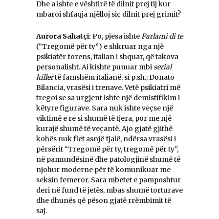
Dhe a ishte e vështirë të dilnit prej tij kur
mbaroi shfaqja njëlloj siç dilnit prej grimit?
Aurora Sahatçi:
Po, pjesa ishte
Parlami di te
(“Tregomë për ty”) e shkruar nga një
psikiatër forens, italian i shquar, që takova
personalisht. Ai kishte punuar mbi
serial
killer
të famshëm italianë, si p.sh.; Donato
Bilancia, vrasësi i trenave. Vetë psikiatri më
tregoi se sa urgjent ishte një demistifikim i
këtyre figurave. Sara nuk ishte veçse një
viktimë e re si shumë të tjera, por me një
kurajë shumë të veçantë. Ajo gjatë gjithë
kohës nuk flet asnjë fjalë, ndërsa vrasësi i
përsërit “Tregomë për ty, tregomë për ty”,
në pamundësinë dhe patologjinë shumë të
njohur moderne për të komunikuar me
seksin femeror. Sara mbetet e pamposhtur
deri në fund të jetës, mbas shumë torturave
dhe dhunës që pëson gjatë rrëmbimit të
saj.