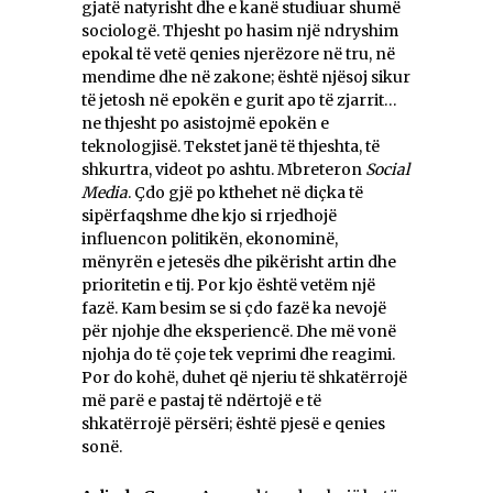
gjatë natyrisht dhe e kanë studiuar shumë
sociologë. Thjesht po hasim një ndryshim
epokal të vetë qenies njerëzore në tru, në
mendime dhe në zakone; është njësoj sikur
të jetosh në epokën e gurit apo të zjarrit…
ne thjesht po asistojmë epokën e
teknologjisë. Tekstet janë të thjeshta, të
shkurtra, videot po ashtu. Mbreteron
Social
Media
. Çdo gjë po kthehet në diçka të
sipërfaqshme dhe kjo si rrjedhojë
influencon politikën, ekonominë,
mënyrën e jetesës dhe pikërisht artin dhe
prioritetin e tij. Por kjo është vetëm një
fazë. Kam besim se si çdo fazë ka nevojë
për njohje dhe eksperiencë. Dhe më vonë
njohja do të çoje tek veprimi dhe reagimi.
Por do kohë, duhet që njeriu të shkatërrojë
më parë e pastaj të ndërtojë e të
shkatërrojë përsëri; është pjesë e qenies
sonë.