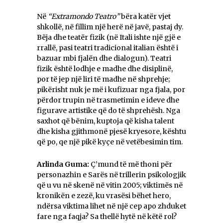
Në
“Extramondo Teatro”
bëra katër vjet
shkollë, në fillim një herë në javë, pastaj dy.
Bëja dhe teatër fizik (në Itali ishte një gjë e
rrallë, pasi teatri tradicional italian është i
bazuar mbi fjalën dhe dialogun). Teatri
fizik është lodhje e madhe dhe disiplinë,
por të jep një liri të madhe në shprehje;
pikërisht nuk je më i kufizuar nga fjala, por
përdor trupin në trasmetimin e ideve dhe
figurave artistike që do të shprehësh. Nga
saxhot që bënim, kuptoja që kisha talent
dhe kisha gjithmonë pjesë kryesore, kështu
që po, qe një pikë kyçe në vetëbesimin tim.
Arlinda Guma:
Ç’mund të më thoni për
personazhin e Sarës në trillerin psikologjik
që u vu në skenë në vitin 2005; viktimës në
kronikën e zezë, ku vrasësi bëhet hero,
ndërsa viktima lihet në një cep apo zhduket
fare nga faqja? Sa thellë hytë në këtë rol?