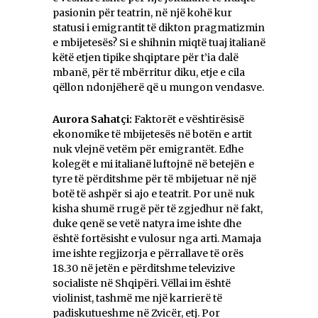
pasionin për teatrin, në një kohë kur
statusi i emigrantit të dikton pragmatizmin
e mbijetesës? Si e shihnin miqtë tuaj italianë
këtë etjen tipike shqiptare për t’ia dalë
mbanë, për të mbërritur diku, etje e cila
qëllon ndonjëherë që u mungon vendasve.
Aurora Sahatçi:
Faktorët e vështirësisë
ekonomike të mbijetesës në botën e artit
nuk vlejnë vetëm për emigrantët. Edhe
kolegët e mi italianë luftojnë në betejën e
tyre të përditshme për të mbijetuar në një
botë të ashpër si ajo e teatrit. Por unë nuk
kisha shumë rrugë për të zgjedhur në fakt,
duke qenë se vetë natyra ime ishte dhe
është fortësisht e vulosur nga arti. Mamaja
ime ishte regjizorja e përrallave të orës
18.30 në jetën e përditshme televizive
socialiste në Shqipëri. Vëllai im është
violinist, tashmë me një karrierë të
padiskutueshme në Zvicër, etj. Por