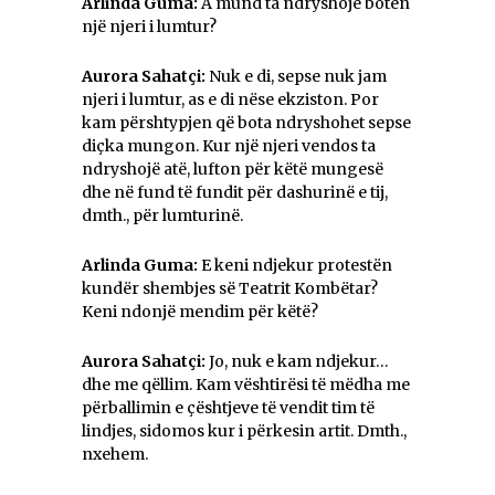
Arlinda Guma:
A mund ta ndryshojë botën
një njeri i lumtur?
Aurora Sahatçi:
Nuk e di, sepse nuk jam
njeri i lumtur, as e di nëse ekziston. Por
kam përshtypjen që bota ndryshohet sepse
diçka mungon. Kur një njeri vendos ta
ndryshojë atë, lufton për këtë mungesë
dhe në fund të fundit për dashurinë e tij,
dmth., për lumturinë.
Arlinda Guma:
E keni ndjekur protestën
kundër shembjes së Teatrit Kombëtar?
Keni ndonjë mendim për këtë?
Aurora Sahatçi:
Jo, nuk e kam ndjekur…
dhe me qëllim. Kam vështirësi të mëdha me
përballimin e çështjeve të vendit tim të
lindjes, sidomos kur i përkesin artit. Dmth.,
nxehem.