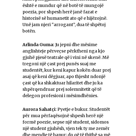
është e mundur që në botë të mungojë
poezia, por shpesh herë janë fazat e
historisë së humanetit ato që e hijëzojnë.
Unë jam njeri “arrogant”, dua të shpëtoj
botën.
Arlinda Guma:
Ju jepni dhe mësime
anglishteje përveçse përktheni nga kjo
gjuhë pjesë teatrale që i vini në skenë. Më
tregoni një çast prej punës suaj me
studentët, kur keni kapur kokën duar prej
asaj që keni dëgjuar, apo thjesht ndonjë
çast që ka shkaktuar hilaritet dhe ju ka
shpërqendruar prej solemnitetit që të
delegon profesioni i mësimdhënies.
Aurora Sahatçi:
Pyetje e bukur. Studentët
për mua përfaqësojnë shpesh herë një
formë poezie, sepse një student, sidomos
një student gjuhësh, vjen tek ty me zemër
dhe mendje të hapur; do që të thithë sa më