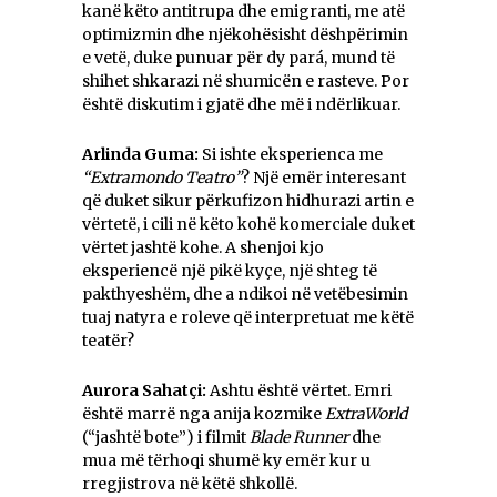
kanë këto antitrupa dhe emigranti, me atë
optimizmin dhe njëkohësisht dëshpërimin
e vetë, duke punuar për dy pará, mund të
shihet shkarazi në shumicën e rasteve. Por
është diskutim i gjatë dhe më i ndërlikuar.
Arlinda Guma:
Si ishte eksperienca me
“Extramondo Teatro”
? Një emër interesant
që duket sikur përkufizon hidhurazi artin e
vërtetë, i cili në këto kohë komerciale duket
vërtet jashtë kohe. A shenjoi kjo
eksperiencë një pikë kyçe, një shteg të
pakthyeshëm, dhe a ndikoi në vetëbesimin
tuaj natyra e roleve që interpretuat me këtë
teatër?
Aurora Sahatçi:
Ashtu është vërtet. Emri
është marrë nga anija kozmike
ExtraWorld
(“jashtë bote”) i filmit
Blade Runner
dhe
mua më tërhoqi shumë ky emër kur u
rregjistrova në këtë shkollë.