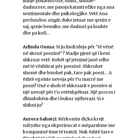
lidhje poliamoroze, dmth., shumë-
dashurore, me pasoja katastrofike nga ana
sentimentale dhe psikologjike. Vetë Ana
perfundon
single
, duke jetuar me qenin e
saj, qenie besnike, me dashuri pa kushte
dhe pa kufi…
Arlinda Guma:
Si ju lindi ideja për “të vënë
në skenë poezinë”? Madje pjesë që i keni
shkruar vetë. Kohët që jetojmë janë edhe
më të vështirat për poezinë. Shkruhet
shumë dhe lexohet pak, fare pak poezi… A
është egoiste nevoja për t’u marrë me
poezi? Unë e shoh të shkruarit e poezive si
një nevojë për t’u vetëshpëtuar. Një proces i
dhimbshëm dhe i bukur njëherazi. Si e
shihni ju?
Aurora Sahatçi:
Kërkonim diçka krejt
ndryshe nga ekperiencat e mëparshme me
kompaninë time të teatrit. Nuk është fare e