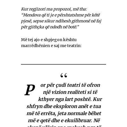
Kur regjizori ma propozoi, më tha:
“Mendova që ti je e përshtatshme për këtë
pjesë, sepse sikur ndihesh githmonë në faj
për gjithçka që ndodh në botë.”
Më tej ajo e shpjegon kështu
marrëdhënien e saj me teatrin:
P
or për çudi teatri të ofron
një vizion realiteti si të
kthyer nga lart poshtë. Kur
shfryn dhe eksploron anët e tua
më të errëta, jeta normale bëhet
më e qetë dhe e ekuilibruar. Në