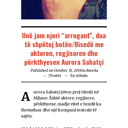
Unë jam njeri “arrogant”, dua
të shpëtoj botën/Bisedë me
aktoren, regjisoren dhe
përkthyesen Aurora Sahatçi
Published on October 31, 2018
in
Biseda
/
Teatër
by
Admin
Aurora Sahatçi jeton prej vitesh në
Milano. Ёshtë aktore, regjisore,
përkthyese, madje vitet e fundit ka
themeluar dhe një kompani teatrale të
sajën.