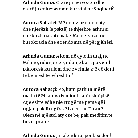
Arlinda Guma:
Çfarë ju nervozon dhe
çfarë ju entuziazmon kur vini në Shqipëri?
Aurora Sahatçi:
Më entuziazmon natyra
dhe njerëzit (e paktë) të thjeshtë, ashtu si
dhe kuzhina shtëpiake. Më nervozojnë
burokracia dhe e rëndomta në përgjithësi.
Arlinda Guma:
A keni në qytetin tuaj, në
Milano, ndonjë cep, ndonjë bar apo vend
piktoresk ku uleni dhe e vetmja gjë që doni
të bëni është të heshtni?
Aurora Sahatçi:
Po, kam parkun më të
madh të Milanos dy minuta afër shtëpisë.
Atje është edhe një rrugë me pemë që i
ngjan pak Rrugës së Liceut në Tiranë.
Ulem në një stol aty ose bëj pak meditim te
fusha pranë.
Arlinda Guma:
Ju falënderoj për bisedën!