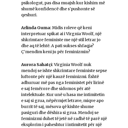
psikologut, pas disa muajsh kur kishim më
shumë konfidencë dhe s’pushonte së
qeshuri.
Arlinda Guma:
Midis roleve që keni
interpretuar spikat ai i Virgnia Woolf, një
shkrimtare feministe me një stil letrar jo
dhe aq të lehtë. A pati sukses shfaqja?
Ç’mendim keni ju për feminizmin?
Aurora Sahatçi:
Virginia Woolf nuk
mendoj se ishte shkrimtare feministe sepse
luftonte për një kauzë feminizmi. Është
adhuruar më pas nga feministet për lirinë
e saj femërore dhe sidomos për atë
intelektuale. Kur unë u hasa me intimitetin
e saj si grua, nëpërmjet letrave, miqve apo
burrit të saj, mësova që kishte shume
pasiguri dhe dëshira si grua. Mendoj se
feminizmi duhet të jetë në radhë të parë një
eksplorim i paheshtur i intimitetit për një