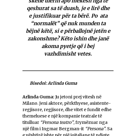
skenë ulërin apo mekesh nga të
qeshurat sa të duash, je e lirë dhe
e justifikuar për ta bërë. Po ata
“normalët” që nuk munden ta
bëjnë këtë, si e përballojnë jetën e
zakonshme? Këto ishin dhe janë
akoma pyetje që i bej
vazhdimisht vetes.
Bisedoi: Arlinda Guma
Arlinda Guma:
Ju jetoni prej vitesh në
Milano. Jeni aktore, përkthyese, asistente-
regjisore, regjisore, dhe vitet e fundit edhe
themeluese e një kompanie teatrale të
titulluar
“Persona teatro”
, frymëzuar nga
një film i Ingmar Bergman-it
“Persona”
. Sa
e vështirë ishte për një joitaliane të ndiqte