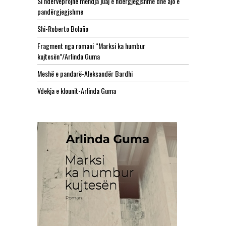
Si ndërveprojnë mendja juaj e ndërgjegjshme dhe ajo e
pandërgjegjshme
Shi-Roberto Bolaño
Fragment nga romani “Marksi ka humbur
kujtesën”/Arlinda Guma
Meshë e pandarë-Aleksandër Bardhi
Vdekja e klounit-Arlinda Guma