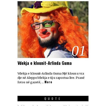
01
Vdekja e klounit-Arlinda Guma
Vdekja e klounit-Arlinda Guma Një kloun u vra
dje në Aleppo.Vdekja e tij u raportua live. Pranë
More
fotos në gazetë, …
QUOTE