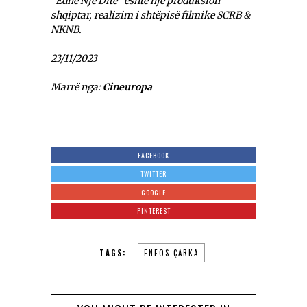
“Edhe Një Ditë” është një produksion
shqiptar, realizim i shtëpisë filmike SCRB &
NKNB.
23/11/2023
Marrë nga:
Cineuropa
FACEBOOK
TWITTER
GOOGLE
PINTEREST
TAGS:
ENEOS ÇARKA