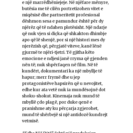
e një marrëdhëniejeje. Në njëfare mënyre,
butësia me të cilën portretizohen vitet e
miqësisë dhe partneritetit profesional
dëshmon sesa e pamundur është për dy
njërëz që të ndahen plotësisht. Një ndarje
që nuk vjen si diçka që shkakton dhimbje
apo që lë shenjë, por si një histori mes dy
njerëzish që, përgjatë viteve, kanë lënë
gjurmë te njëri-tjetri. Të gjitha këto
emocione e ndjesi janë rryma që gjenden
nën të; nuk shpërfaqen në film. Në të
kundërt, dokumentari ka një mbyllje të
hapur; merr frymë dhe u jep
protagonistëve hapsirën që u nevojitet,
edhe kur ata vetë nuk ia mundësojnë dot
shoku-shokut. Kinemaja nuk mund të
mbyllë çdo plagë, por duke qenë e
pranishme aty ku përçarja zgjerohet,
mund të shërbejë si një antidozë kundrejt
vetmisë.