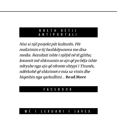
RRETH KËTIJ
ANTIPORTALI
Nisi si një projekt për kulturën. Për
realizimin e tij bashkëpunova me disa
media. Rezultati ishte i njëjtë në të gjitha;
lexuesit më shkruanin se ajo që po bëja ishte
ndryshe nga ajo që ofronte shtypi i Tiranës,
ndërkohë që shkrimet e mia sa vinin dhe
hiqeshin nga qarkullimi...
Read More
FACEBOOK
MË I LEXUARI I JAVES