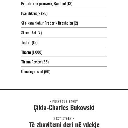
Prit deri në pranverë, Bandini!
(13)
Pse shkruaj?
(28)
Si e kam njohur Frederik Rreshpjen
(2)
Street Art
(7)
Teatër
(13)
Tharm
(1,088)
Tirana Review
(36)
Uncategorized
(60)
PREVIOUS STORY
Çikla-Charles Bukowski
NEXT STORY
Të zbavitemi deri në vdekje