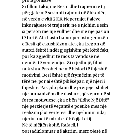
protagonistve.
Si fillim, takojmë Besin dhe trajnerin e tij
përgjatë një sesioni trajnimi në Shkodër,
në verën e vitit 2019. Nëpërmjet fjalëve
inkurajuese të trajnerit, ne e njohim Besin
si person me një vullnet dhe me një pasion
të fortë. Ata flasin hapur për ostogenozën
e Besit që e kushtëzon atë, çka tregon që
autori është i ndërgjegjshëm për këtë fakt,
por ka zgjedhur të mos ta vendosë në
qendër të vëmendjes. Si rrjedhojë, filmi
nuk shndërrohet në një histori të thjeshtë
motivimi; Besi është një frymëzim për të
tërë ne, por ai është pikësëpari një njeri i
thjeshtë. Pas çdo plani dhe prerjeje fshihet
një humanizëm dhe dashuri, që veprojnë si
forca motivuese, çka e bën “Edhe Një Ditë”
një përzierje të veçantë e poetike mes një
realizmi plot vërtetësi dhe një himni ndaj
njeriut me të mirat e të këqijat e tij.
Në të njëjtën kohë, Rafaeli, i
porsadiplomuar në aktrim, merr pjesë në