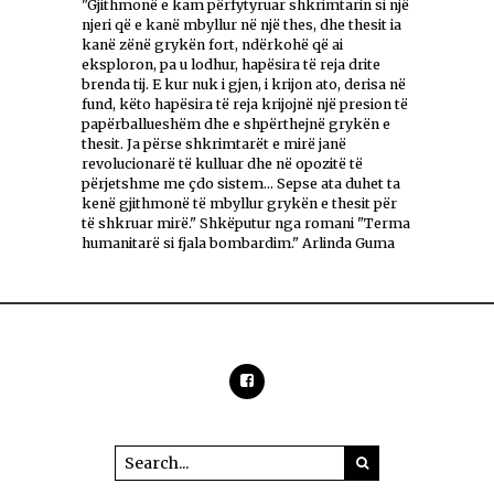
"Gjithmonë e kam përfytyruar shkrimtarin si një
njeri që e kanë mbyllur në një thes, dhe thesit ia
kanë zënë grykën fort, ndërkohë që ai
eksploron, pa u lodhur, hapësira të reja drite
brenda tij. E kur nuk i gjen, i krijon ato, derisa në
fund, këto hapësira të reja krijojnë një presion të
papërballueshëm dhe e shpërthejnë grykën e
thesit. Ja përse shkrimtarët e mirë janë
revolucionarë të kulluar dhe në opozitë të
përjetshme me çdo sistem... Sepse ata duhet ta
kenë gjithmonë të mbyllur grykën e thesit për
të shkruar mirë." Shkëputur nga romani "Terma
humanitarë si fjala bombardim." Arlinda Guma