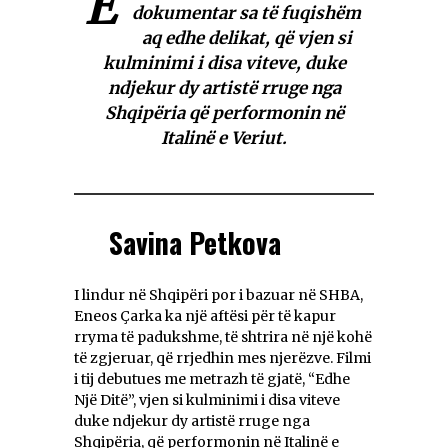
E
dokumentar sa të fuqishëm
aq edhe delikat, që vjen si
kulminimi i disa viteve, duke
ndjekur dy artistë rruge nga
Shqipëria që performonin në
Italinë e Veriut.
Savina Petkova
I lindur në Shqipëri por i bazuar në SHBA,
Eneos Çarka ka një aftësi për të kapur
rryma të padukshme, të shtrira në një kohë
të zgjeruar, që rrjedhin mes njerëzve. Filmi
i tij debutues me metrazh të gjatë, “Edhe
Një Ditë”, vjen si kulminimi i disa viteve
duke ndjekur dy artistë rruge nga
Shqipëria, që performonin në Italinë e