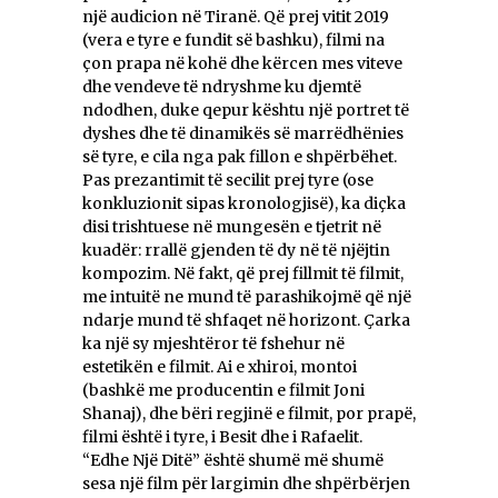
një audicion në Tiranë. Që prej vitit 2019
(vera e tyre e fundit së bashku), filmi na
çon prapa në kohë dhe kërcen mes viteve
dhe vendeve të ndryshme ku djemtë
ndodhen, duke qepur kështu një portret të
dyshes dhe të dinamikës së marrëdhënies
së tyre, e cila nga pak fillon e shpërbëhet.
Pas prezantimit të secilit prej tyre (ose
konkluzionit sipas kronologjisë), ka diçka
disi trishtuese në mungesën e tjetrit në
kuadër: rrallë gjenden të dy në të njëjtin
kompozim. Në fakt, që prej fillmit të filmit,
me intuitë ne mund të parashikojmë që një
ndarje mund të shfaqet në horizont. Çarka
ka një sy mjeshtëror të fshehur në
estetikën e filmit. Ai e xhiroi, montoi
(bashkë me producentin e filmit Joni
Shanaj), dhe bëri regjinë e filmit, por prapë,
filmi është i tyre, i Besit dhe i Rafaelit.
“Edhe Një Ditë” është shumë më shumë
sesa një film për largimin dhe shpërbërjen