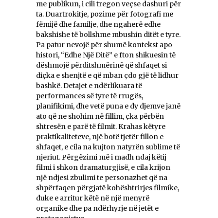
me publikun, i cili tregon veçse dashuri për
ta. Duartrokitje, pozime për fotografi me
fëmijë dhe familje, dhe ngaherë edhe
bakshishe të bollshme mbushin ditët e tyre.
Pa patur nevojë për shumë kontekst apo
histori, “Edhe Një Ditë” e fton shikuesin të
dëshmojë përditshmërinë që shfaqet si
diçka e shenjtë e që mban çdo gjë të lidhur
bashkë. Detajet e ndërlikuara të
performances së tyre të rrugës,
planifikimi, dhe vetë puna e dy djemve janë
ato që ne shohim në fillim, çka përbën
shtresën e parë të filmit. Krahas këtyre
praktikaliteteve, një botë tjetër fillon e
shfaqet, e cila na kujton natyrën sublime të
njeriut. Përgëzimi më i madh ndaj këtij
filmi i shkon dramaturgjisë, e cila krijon
një ndjesi zbulimi te personazhet që na
shpërfaqen përgjatë kohështrirjes filmike,
duke e arritur këtë në një menyrë
organike dhe pa ndërhyrje në jetët e