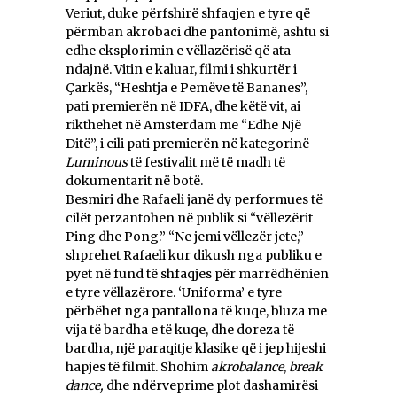
Veriut, duke përfshirë shfaqjen e tyre që
përmban akrobaci dhe pantonimë, ashtu si
edhe eksplorimin e vëllazërisë që ata
ndajnë. Vitin e kaluar, filmi i shkurtër i
Çarkës, “Heshtja e Pemëve të Bananes”,
pati premierën në IDFA, dhe këtë vit, ai
rikthehet në Amsterdam me “Edhe Një
Ditë”, i cili pati premierën në kategorinë
Luminous
të festivalit më të madh të
dokumentarit në botë.
Besmiri dhe Rafaeli janë dy performues të
cilët perzantohen në publik si “vëllezërit
Ping dhe Pong.” “Ne jemi vëllezër jete,”
shprehet Rafaeli kur dikush nga publiku e
pyet në fund të shfaqjes për marrëdhënien
e tyre vëllazërore. ‘Uniforma’ e tyre
përbëhet nga pantallona të kuqe, bluza me
vija të bardha e të kuqe, dhe doreza të
bardha, një paraqitje klasike që i jep hijeshi
hapjes të filmit. Shohim
akrobalance
,
break
dance,
dhe ndërveprime plot dashamirësi