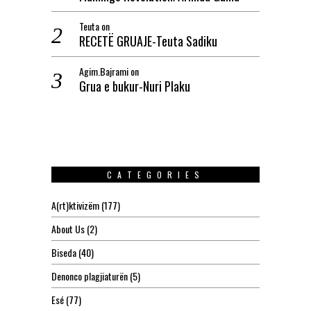
Teuta
on
RECETË GRUAJE-Teuta Sadiku
Agim.Bajrami
on
Grua e bukur-Nuri Plaku
CATEGORIES
A(rt)ktivizëm
(177)
About Us
(2)
Biseda
(40)
Denonco plagjiaturën
(5)
Esé
(77)