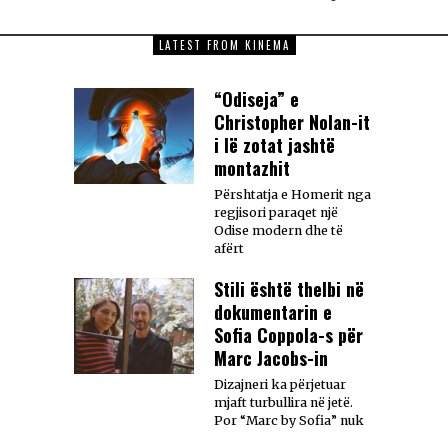
LATEST FROM KINEMA
“Odiseja” e
Christopher Nolan-it
i lë zotat jashtë
montazhit
Përshtatja e Homerit nga
regjisori paraqet një
Odise modern dhe të
afërt
Stili është thelbi në
dokumentarin e
Sofia Coppola-s për
Marc Jacobs-in
Dizajneri ka përjetuar
mjaft turbullira në jetë.
Por “Marc by Sofia” nuk