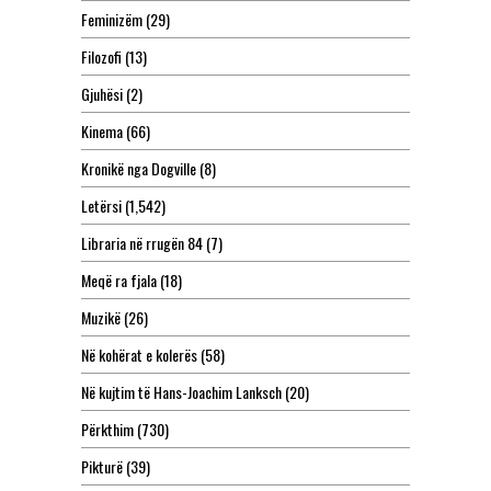
Feminizëm
(29)
Filozofi
(13)
Gjuhësi
(2)
Kinema
(66)
Kronikë nga Dogville
(8)
Letërsi
(1,542)
Libraria në rrugën 84
(7)
Meqë ra fjala
(18)
Muzikë
(26)
Në kohërat e kolerës
(58)
Në kujtim të Hans-Joachim Lanksch
(20)
Përkthim
(730)
Pikturë
(39)