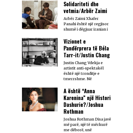
Solidariteti dhe
vetmia/Arbër Zaimi
Arbër Zaimi Xhafer
Panahi është një regjisor
shumë i dëgjuar iranian i
Vizionet e
Pandërprera të Béla
Tarr-it/Justin Chang
Justin Chang Vdekja e
artistit anti-spektakël
është një tronditje e
tmerrshme. Në
A është “Anna
Karenina” një Histori
Dashurie?/Joshua
Rothman
Joshua Rothman Disa javë
më parë, një të mërkurë
me dëborë, unë