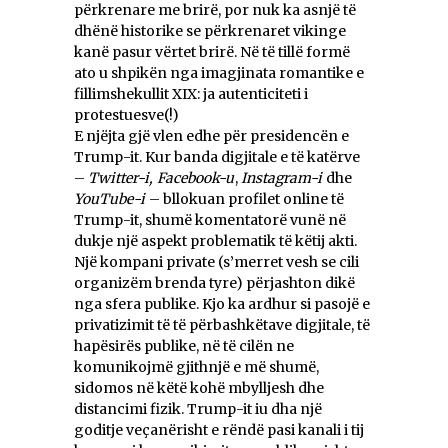
përkrenare me brirë, por nuk ka asnjë të
dhënë historike se përkrenaret vikinge
kanë pasur vërtet brirë. Në të tillë formë
ato u shpikën nga imagjinata romantike e
fillimshekullit XIX: ja autenticiteti i
protestuesve(!)
E njëjta gjë vlen edhe për presidencën e
Trump-it. Kur banda digjitale e të katërve
–
Twitter-i,
Facebook-u
,
Instagram-i
dhe
YouTube-i
– bllokuan profilet online të
Trump-it, shumë komentatorë vunë në
dukje një aspekt problematik të këtij akti.
Një kompani private (s’merret vesh se cili
organizëm brenda tyre) përjashton dikë
nga sfera publike. Kjo ka ardhur si pasojë e
privatizimit të të përbashkëtave digjitale, të
hapësirës publike, në të cilën ne
komunikojmë gjithnjë e më shumë,
sidomos në këtë kohë mbylljesh dhe
distancimi fizik. Trump-it iu dha një
goditje veçanërisht e rëndë pasi kanali i tij