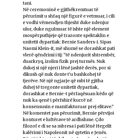
tani.
Në ceremoninë e gjithëkremtuar të
përurimit u shfaq një figurë e vetmuar, i cili
e vodhi vëmendjen thjesht duke ndenjur
ulur, duke ngulmuar të ishte një element
mospërputhjeje që trazonte spektaklin e
unitetit dypartiak: Bernie Sanders-i. Sipas
Naomi Klein-it, më shumë se dorashkat pati
vlerë qëndrimi i tij: “të ndenjurit shtrembër,
duarkryq, izolim fizik prej turmës. Nuk
dukej si një njeri i lënë jashtë derës, por si
dikush që nuk donte t’u bashkohej të
tjerëve. Në një ngjarje që mbi të gjitha
duhej të tregonte unitetit dypartiak,
dorashkat e Bernie-t përfaqësuan këdo që
nuk ka qenë i përfshirë kurrë në
konsensusin e manifakturuar prej elitave.”
Në komentet pas përurimit, Bernie përvijoi
konturet e luftërave të ardhshme. Çdo
filozof e di se sa mbresa i pati lënë Hegelit
kalërimi i Napoleonit në qytetin e Jenës.