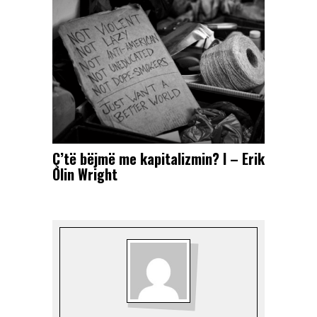
Ç’të bëjmë me kapitalizmin? I – Erik
Olin Wright