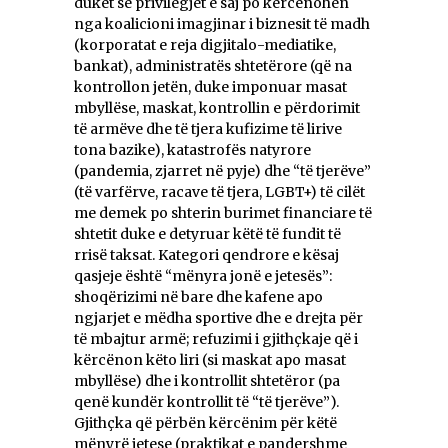
duket se privilegjet e saj po kërcënohen
nga koalicioni imagjinar i biznesit të madh
(korporatat e reja digjitalo-mediatike,
bankat), administratës shtetërore (që na
kontrollon jetën, duke imponuar masat
mbyllëse, maskat, kontrollin e përdorimit
të armëve dhe të tjera kufizime të lirive
tona bazike), katastrofës natyrore
(pandemia, zjarret në pyje) dhe “të tjerëve”
(të varfërve, racave të tjera, LGBT+) të cilët
me demek po shterin burimet financiare të
shtetit duke e detyruar këtë të fundit të
rrisë taksat. Kategori qendrore e kësaj
qasjeje është “mënyra jonë e jetesës”:
shoqërizimi në bare dhe kafene apo
ngjarjet e mëdha sportive dhe e drejta për
të mbajtur armë; refuzimi i gjithçkaje që i
kërcënon këto liri (si maskat apo masat
mbyllëse) dhe i kontrollit shtetëror (pa
qenë kundër kontrollit të “të tjerëve”).
Gjithçka që përbën kërcënim për këtë
mënyrë jetese (praktikat e pandershme