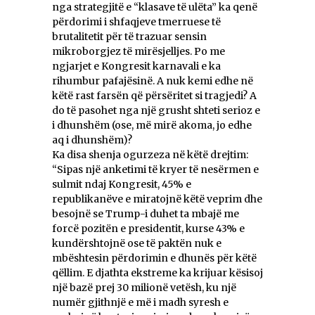
nga strategjitë e “klasave të ulëta” ka qenë
përdorimi i shfaqjeve tmerruese të
brutalitetit për të trazuar sensin
mikroborgjez të mirësjelljes. Po me
ngjarjet e Kongresit karnavali e ka
rihumbur pafajësinë. A nuk kemi edhe në
këtë rast farsën që përsëritet si tragjedi? A
do të pasohet nga një grusht shteti serioz e
i dhunshëm (ose, më mirë akoma, jo edhe
aq i dhunshëm)?
Ka disa shenja ogurzeza në këtë drejtim:
“Sipas një anketimi të kryer të nesërmen e
sulmit ndaj Kongresit, 45% e
republikanëve e miratojnë këtë veprim dhe
besojnë se Trump-i duhet ta mbajë me
forcë pozitën e presidentit, kurse 43% e
kundërshtojnë ose të paktën nuk e
mbështesin përdorimin e dhunës për këtë
qëllim. E djathta ekstreme ka krijuar kësisoj
një bazë prej 30 milionë vetësh, ku një
numër gjithnjë e më i madh syresh e