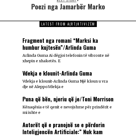
NEXT STORY
Poezi nga Jamarbër Marko
LATEST FROM A(RT)KTIVIZËM
Fragment nga romani “Marksi ka
humbur kujtesën”/Arlinda Guma
Arlinda Guma Ai dëgjoi telefonin të vibronte në
xhepin e xhaketës. E
Vdekja e klounit-Arlinda Guma
Vdekja e klounit-Arlinda Guma Një kloun u vra
dje në Aleppo.Vdekja e
Puna që bën, njeriu që je/Toni Morrison
Kënaqësia e të qenit e nevojshme për prindërit e
mi ishte e
Autorët që e pranojnë se e përdorin
Inteligjencën Artificiale:” Nuk kam