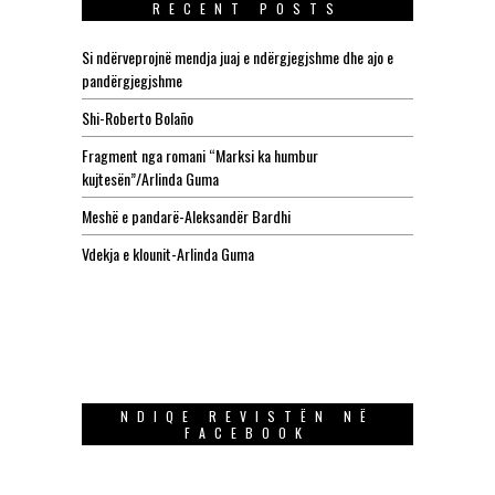
RECENT POSTS
Si ndërveprojnë mendja juaj e ndërgjegjshme dhe ajo e
pandërgjegjshme
Shi-Roberto Bolaño
Fragment nga romani “Marksi ka humbur
kujtesën”/Arlinda Guma
Meshë e pandarë-Aleksandër Bardhi
Vdekja e klounit-Arlinda Guma
NDIQE REVISTËN NË
FACEBOOK