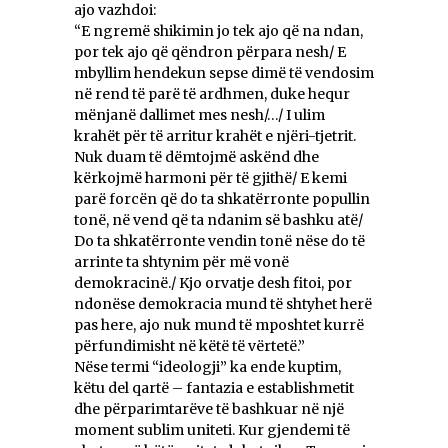
ajo vazhdoi:
“E ngremë shikimin jo tek ajo që na ndan,
por tek ajo që qëndron përpara nesh/ E
mbyllim hendekun sepse dimë të vendosim
në rend të parë të ardhmen, duke hequr
mënjanë dallimet mes nesh/…/ I ulim
krahët për të arritur krahët e njëri-tjetrit.
Nuk duam të dëmtojmë askënd dhe
kërkojmë harmoni për të gjithë/ E kemi
parë forcën që do ta shkatërronte popullin
tonë, në vend që ta ndanim së bashku atë/
Do ta shkatërronte vendin tonë nëse do të
arrinte ta shtynim për më vonë
demokracinë./ Kjo orvatje desh fitoi, por
ndonëse demokracia mund të shtyhet herë
pas here, ajo nuk mund të mposhtet kurrë
përfundimisht në këtë të vërtetë.”
Nëse termi “ideologji” ka ende kuptim,
këtu del qartë – fantazia e establishmetit
dhe përparimtarëve të bashkuar në një
moment sublim uniteti. Kur gjendemi të