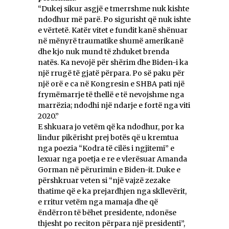
“Dukej sikur asgjë e tmerrshme nuk kishte
ndodhur më parë. Po sigurisht që nuk ishte
e vërtetë. Katër vitet e fundit kanë shënuar
në mënyrë traumatike shumë amerikanë
dhe kjo nuk mund të zhduket brenda
natës. Ka nevojë për shërim dhe Biden-i ka
një rrugë të gjatë përpara. Po së paku për
një orë e ca në Kongresin e SHBA pati një
frymëmarrje të thellë e të nevojshme nga
marrëzia; ndodhi një ndarje e fortë nga viti
2020.”
E shkuara jo vetëm që ka ndodhur, por ka
lindur pikërisht prej botës që u kremtua
nga poezia “Kodra të cilës i ngjitemi” e
lexuar nga poetja e re e vlerësuar Amanda
Gorman në përurimin e Biden-it. Duke e
përshkruar veten si “një vajzë zezake
thatime që e ka prejardhjen nga skllevërit,
e rritur vetëm nga mamaja dhe që
ëndërron të bëhet presidente, ndonëse
thjesht po reciton përpara një presidenti”,