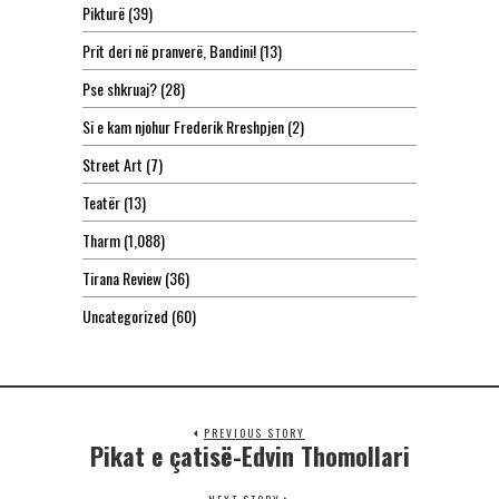
Pikturë
(39)
Prit deri në pranverë, Bandini!
(13)
Pse shkruaj?
(28)
Si e kam njohur Frederik Rreshpjen
(2)
Street Art
(7)
Teatër
(13)
Tharm
(1,088)
Tirana Review
(36)
Uncategorized
(60)
PREVIOUS STORY
Pikat e çatisë-Edvin Thomollari