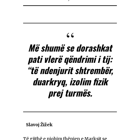
Më shumë se dorashkat
pati vlerë qëndrimi i tij:
“të ndenjurit shtrembër,
duarkryq, izolim fizik
prej turmës.
Slavoj Žižek
Të gjithë e njohim thënien e Marksit se