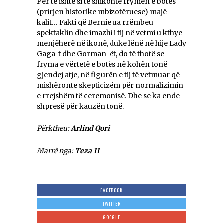
Për të ishte si të shikonte frymën e botës
(prirjen historike mbizotëruese) majë
kalit… Fakti që Bernie ua rrëmbeu
spektaklin dhe imazhi i tij në vetmi u kthye
menjëherë në ikonë, duke lënë në hije Lady
Gaga-t dhe Gorman-ët, do të thotë se
fryma e vërtetë e botës në kohën tonë
gjendej atje, në figurën e tij të vetmuar që
mishëronte skepticizëm për normalizimin
e rrejshëm të ceremonisë. Dhe se ka ende
shpresë për kauzën tonë.
Përktheu:
Arlind Qori
Marrë nga:
Teza 11
FACEBOOK
TWITTER
GOOGLE