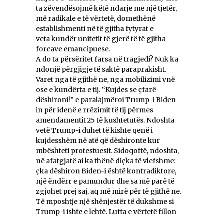
ta zëvendësojmë këtë ndarje me një tjetër,
më radikale e të vërtetë, domethënë
establishmenti në të gjitha fytyrat e
veta kundër unitetit të gjerë të të gjitha
forcave emancipuese.
A do ta përsëritet farsa në tragjedi? Nuk ka
ndonjë përgjigje të saktë paraprakisht.
Varet nga të gjithë ne, nga mobilizimi ynë
ose e kundërta e tij. “Kujdes se çfarë
dëshironi!” e paralajmëroi Trump-i Biden-
in për idenë e rrëzimit të tij përmes
amendamentit 25 të kushtetutës. Ndoshta
vetë Trump-i duhet të kishte qenë i
kujdesshëm në atë që dëshironte kur
mbështeti protestuesit. Sidoqoftë, ndoshta,
në afatgjatë ai ka thënë diçka të vlefshme:
çka dëshiron Biden-i është kontradiktore,
një ëndërr e pamundur dhe sa më parë të
zgjohet prej saj, aq më mirë për të gjithë ne.
Të mposhtje një shënjestër të dukshme si
Trump-i ishte e lehtë. Lufta e vërtetë fillon