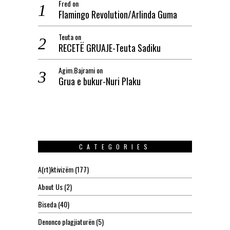
Fred
on
Flamingo Revolution/Arlinda Guma
Teuta
on
RECETË GRUAJE-Teuta Sadiku
Agim.Bajrami
on
Grua e bukur-Nuri Plaku
CATEGORIES
A(rt)ktivizëm
(177)
About Us
(2)
Biseda
(40)
Denonco plagjiaturën
(5)