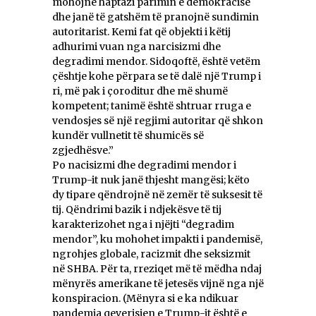
mohojnë haptazi parimin e demokracisë
dhe janë të gatshëm të pranojnë sundimin
autoritarist. Kemi fat që objekti i këtij
adhurimi vuan nga narcisizmi dhe
degradimi mendor. Sidoqoftë, është vetëm
çështje kohe përpara se të dalë një Trump i
ri, më pak i çoroditur dhe më shumë
kompetent; tanimë është shtruar rruga e
vendosjes së një regjimi autoritar që shkon
kundër vullnetit të shumicës së
zgjedhësve.”
Po nacisizmi dhe degradimi mendor i
Trump-it nuk janë thjesht mangësi; këto
dy tipare qëndrojnë në zemër të suksesit të
tij. Qëndrimi bazik i ndjekësve të tij
karakterizohet nga i njëjti “degradim
mendor”, ku mohohet impakti i pandemisë,
ngrohjes globale, racizmit dhe seksizmit
në SHBA. Për ta, rreziqet më të mëdha ndaj
mënyrës amerikane të jetesës vijnë nga një
konspiracion. (Mënyra si e ka ndikuar
pandemia qeverisjen e Trump-it është e