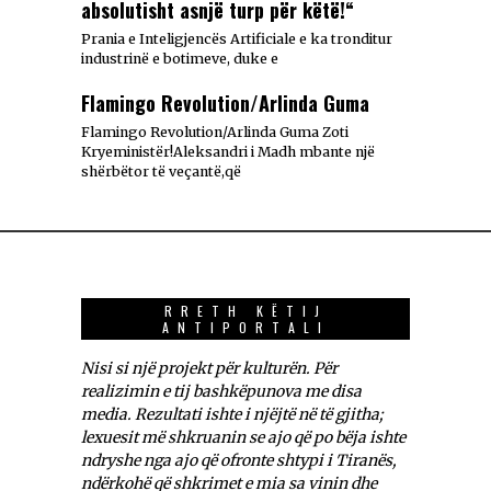
absolutisht asnjë turp për këtë!“
Prania e Inteligjencës Artificiale e ka tronditur
industrinë e botimeve, duke e
Flamingo Revolution/Arlinda Guma
Flamingo Revolution/Arlinda Guma Zoti
Kryeministër!Aleksandri i Madh mbante një
shërbëtor të veçantë,që
RRETH KËTIJ
ANTIPORTALI
Nisi si një projekt për kulturën. Për
realizimin e tij bashkëpunova me disa
media. Rezultati ishte i njëjtë në të gjitha;
lexuesit më shkruanin se ajo që po bëja ishte
ndryshe nga ajo që ofronte shtypi i Tiranës,
ndërkohë që shkrimet e mia sa vinin dhe