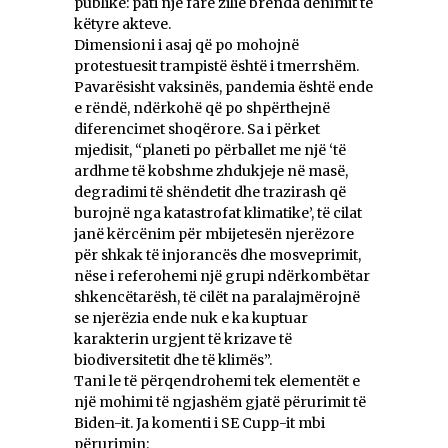
publike: pati një farë zilie brenda dënimit të
këtyre akteve.
Dimensioni i asaj që po mohojnë
protestuesit trampistë është i tmerrshëm.
Pavarësisht vaksinës, pandemia është ende
e rëndë, ndërkohë që po shpërthejnë
diferencimet shoqërore. Sa i përket
mjedisit, “planeti po përballet me një ‘të
ardhme të kobshme zhdukjeje në masë,
degradimi të shëndetit dhe trazirash që
burojnë nga katastrofat klimatike’, të cilat
janë kërcënim për mbijetesën njerëzore
për shkak të injorancës dhe mosveprimit,
nëse i referohemi një grupi ndërkombëtar
shkencëtarësh, të cilët na paralajmërojnë
se njerëzia ende nuk e ka kuptuar
karakterin urgjent të krizave të
biodiversitetit dhe të klimës”.
Tani le të përqendrohemi tek elementët e
një mohimi të ngjashëm gjatë përurimit të
Biden-it. Ja komenti i SE Cupp-it mbi
përurimin: