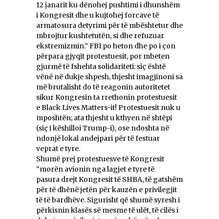
12 janarit ku dënohej pushtimi i dhunshëm
i Kongresit dhe u kujtohej forcave të
armatosura detyrimi për të mbështetur dhe
mbrojtur kushtetutën, si dhe refuzuar
ekstremizmin.” FBI po heton dhe po i çon
përpara gjyqit protestuesit, por mbeten
gjurmë të fshehta solidariteti: siç është
vënë në dukje shpesh, thjesht imagjinoni sa
më brutalisht do të reagonin autoritetet
sikur Kongresin ta rrethonin protestuesit
e Black Lives Matters-it! Protestuesit nuk u
mposhtën; ata thjesht u kthyen në shtëpi
(siç i këshilloi Trump-i), ose ndoshta në
ndonjë lokal andejpari për të festuar
veprat e tyre.
Shumë prej protestuesve të Kongresit
“morën avionin nga lagjet e tyre të
pasura drejt Kongresit të SHBA, të gatshëm
për të dhënë jetën për kauzën e privilegjit
të të bardhëve. Sigurisht që shumë syresh i
përkisnin klasës së mesme të ulët, të cilës i