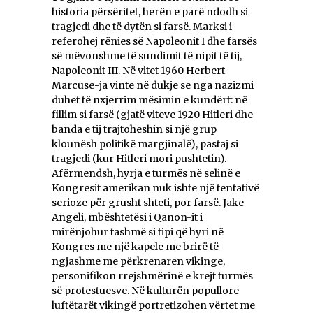
historia përsëritet, herën e parë ndodh si
tragjedi dhe të dytën si farsë. Marksi i
referohej rënies së Napoleonit I dhe farsës
së mëvonshme të sundimit të nipit të tij,
Napoleonit III. Në vitet 1960 Herbert
Marcuse-ja vinte në dukje se nga nazizmi
duhet të nxjerrim mësimin e kundërt: në
fillim si farsë (gjatë viteve 1920 Hitleri dhe
banda e tij trajtoheshin si një grup
klounësh politikë margjinalë), pastaj si
tragjedi (kur Hitleri mori pushtetin).
Afërmendsh, hyrja e turmës në selinë e
Kongresit amerikan nuk ishte një tentativë
serioze për grusht shteti, por farsë. Jake
Angeli, mbështetësi i Qanon-it i
mirënjohur tashmë si tipi që hyri në
Kongres me një kapele me brirë të
ngjashme me përkrenaren vikinge,
personifikon rrejshmërinë e krejt turmës
së protestuesve. Në kulturën popullore
luftëtarët vikingë portretizohen vërtet me