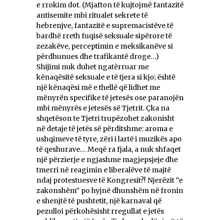
e rrokim dot. (Mjafton të kujtojmë fantazitë
antisemite mbi ritualet sekrete të
hebrenjve, fantazitë e supremacistëve të
bardhë rreth fuqisë seksuale sipërore të
zezakëve, perceptimin e meksikanëve si
përdhunues dhe trafikantë droge…)
Shijimi nuk duhet ngatërruar me
kënaqësitë seksuale e të tjera si kjo; është
një kënaqësi më e thellë që lidhet me
mënyrën specifike të jetesës ose paranojën
mbi mënyrës e jetesës së Tjetrit. Çka na
shqetëson te Tjetri trupëzohet zakonisht
në detaje të jetës së përditshme: aroma e
ushqimeve të tyre, zëri i lartë i muzikës apo
të qeshurave… Meqë ra fjala, a nuk shfaqet
një përzierje e ngjashme magjepsjeje dhe
tmerri në reagimin e liberalëve të majtë
ndaj protestuesve të Kongresit?! Njerëzit “e
zakonshëm” po hyjnë dhunshëm në fronin
e shenjtë të pushtetit, një karnaval që
pezulloi përkohësisht rregullat e jetës