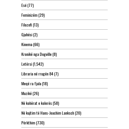
Esé
(77)
Feminizëm
(29)
Filozofi
(13)
Gjuhësi
(2)
Kinema
(66)
Kronikë nga Dogville
(8)
Letërsi
(1,542)
Libraria në rrugën 84
(7)
Meqë ra fjala
(18)
Muzikë
(26)
Në kohërat e kolerës
(58)
Në kujtim të Hans-Joachim Lanksch
(20)
Përkthim
(730)