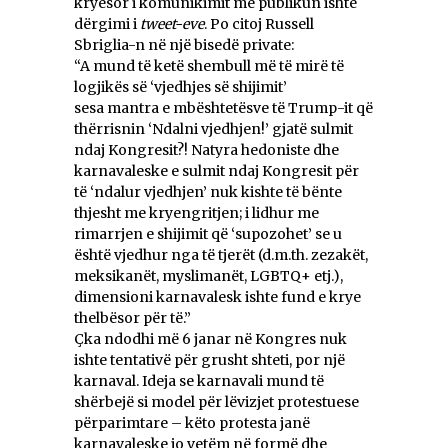
kryesor i komunikimit me publikun ishte
dërgimi i
tweet-eve
. Po citoj Russell
Sbriglia-n në një bisedë private:
“A mund të ketë shembull më të mirë të
logjikës së ‘vjedhjes së shijimit’
sesa mantra e mbështetësve të Trump-it që
thërrisnin ‘Ndalni vjedhjen!’ gjatë sulmit
ndaj Kongresit?! Natyra hedoniste dhe
karnavaleske e sulmit ndaj Kongresit për
të ‘ndalur vjedhjen’ nuk kishte të bënte
thjesht me kryengritjen; i lidhur me
rimarrjen e shijimit që ‘supozohet’ se u
është vjedhur nga të tjerët (d.m.th. zezakët,
meksikanët, myslimanët, LGBTQ+ etj.),
dimensioni karnavalesk ishte fund e krye
thelbësor për të.”
Çka ndodhi më 6 janar në Kongres nuk
ishte tentativë për grusht shteti, por një
karnaval. Ideja se karnavali mund të
shërbejë si model për lëvizjet protestuese
përparimtare – këto protesta janë
karnavaleske jo vetëm në formë dhe