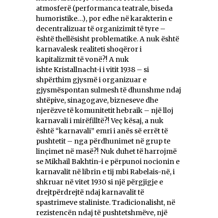
atmosferë (performanca teatrale, biseda
humoristike…), por edhe në karakterin e
decentralizuar të organizimit të tyre –
është thellësisht problematike. A nuk është
karnavalesk realiteti shoqëror i
kapitalizmit të vonë?! A nuk
ishte Kristallnacht-i i vitit 1938 – si
shpërthim gjysmë i organizuar e
gjysmëspontan sulmesh të dhunshme ndaj
shtëpive, sinagogave, bizneseve dhe
njerëzve të komunitetit hebraik – një lloj
karnavali i mirëfilltë?! Veç kësaj, a nuk
është “karnavali” emri i anës së errët të
pushtetit – nga përdhunimet në grup te
linçimet në masë?! Nuk duhet të harrojmë
se Mikhail Bakhtin-i e përpunoi nocionin e
karnavalit në librin e tij mbi Rabelais-në, i
shkruar në vitet 1930 si një përgjigje e
drejtpërdrejtë ndaj karnavalit të
spastrimeve staliniste. Tradicionalisht, në
rezistencën ndaj të pushtetshmëve, një