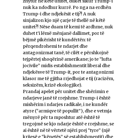
zhytur në këtë unitet, duket sikur Trump-i
nuk ka ndodhur kurrë. Po nga na erdhën
Trump-i dhe ndjekësit e tij?! A nuk
sinjalizon kjo një çarje të thellë në këtë
unitet?! Nëse duam të kemi të ardhme, nuk
duhet t’i lëmë mënjanë dallimet, por të
bëjmë pikërisht të kundërtën: të
përqendrohemi te ndarjet dhe
antagonizmat tanë, të cilët e përshkojnë
tejpërtej shoqërinë amerikane; jo te “lufta
jocivile” midis establishmentit liberal dhe
ndjekësve të Trump-it, por te antagonizmi
klasor me të gjitha rrjedhojat e tij (racizëm,
seksizëm, krizë ekologjike).
Prandaj apelet për unitet dhe shërimin e
ndarjeve janë të rrejshme. Trump-i është
mishërim i ndarjes radikale, i ne kundër
atyre (“armiqve të popullit”), dhe e vetmja
mënyrë për ta mposhtur atë është të
tregojmë se kjo ndarje është e rrejshme, se
ai është në të vërtetë njëri prej “tyre” (një
krijesë e “kënetës” së establishmentit) dhe