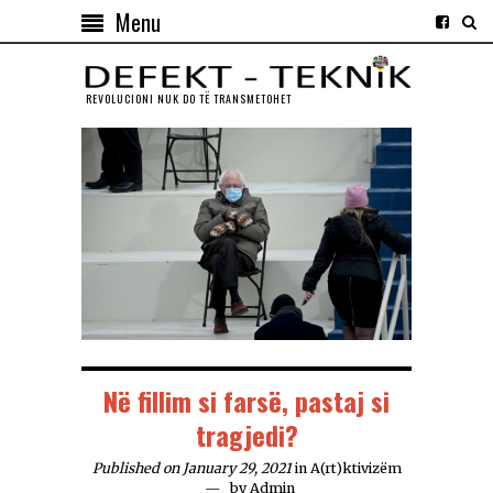
Menu
REVOLUCIONI NUK DO TЁ TRANSMETOHET
Në fillim si farsë, pastaj si
tragjedi?
Published on January 29, 2021
in
A(rt)ktivizëm
by
Admin