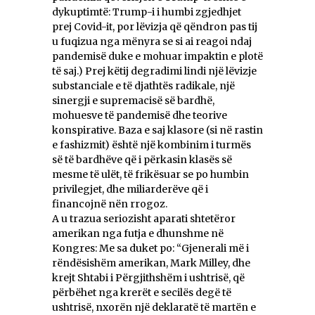
dykuptimtë: Trump-i i humbi zgjedhjet
prej Covid-it, por lëvizja që qëndron pas tij
u fuqizua nga mënyra se si ai reagoi ndaj
pandemisë duke e mohuar impaktin e plotë
të saj.) Prej këtij degradimi lindi një lëvizje
substanciale e të djathtës radikale, një
sinergji e supremacisë së bardhë,
mohuesve të pandemisë dhe teorive
konspirative. Baza e saj klasore (si në rastin
e fashizmit) është një kombinim i turmës
së të bardhëve që i përkasin klasës së
mesme të ulët, të frikësuar se po humbin
privilegjet, dhe miliarderëve që i
financojnë nën rrogoz.
A u trazua seriozisht aparati shtetëror
amerikan nga futja e dhunshme në
Kongres: Me sa duket po: “Gjenerali më i
rëndësishëm amerikan, Mark Milley, dhe
krejt Shtabi i Përgjithshëm i ushtrisë, që
përbëhet nga krerët e secilës degë të
ushtrisë, nxorën një deklaratë të martën e