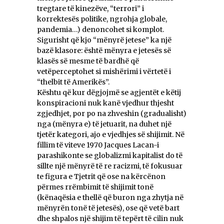
tregtare të kinezëve, “terrori” i
korrektesës politike, ngrohja globale,
pandemia…) denoncohet si komplot.
Sigurisht që kjo “mënyrë jetese” ka një
bazë klasore: është mënyra e jetesës së
klasës së mesme të bardhë që
vetëperceptohet si mishërimi i vërtetë i
“thelbit të Amerikës”.
Kështu që kur dëgjojmë se agjentët e këtij
konspiracioni nuk kanë vjedhur thjesht
zgjedhjet, por po na zhveshin (gradualisht)
nga (mënyra e) të jetuarit, na duhet një
tjetër kategori, ajo e vjedhjes së shijimit. Në
fillim të viteve 1970 Jacques Lacan-i
parashikonte se globalizmi kapitalist do të
sillte një mënyrë të re racizmi, të fokusuar
te figura e Tjetrit që ose na kërcënon
përmes rrëmbimit të shijimit tonë
(kënaqësia e thellë që buron nga zhytja në
mënyrën tonë të jetesës), ose që vetë bart
dhe shpalos një shijim të tepërt të cilin nuk