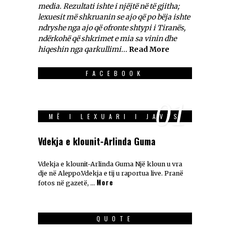
media. Rezultati ishte i njëjtë në të gjitha;
lexuesit më shkruanin se ajo që po bëja ishte
ndryshe nga ajo që ofronte shtypi i Tiranës,
ndërkohë që shkrimet e mia sa vinin dhe
hiqeshin nga qarkullimi...
Read More
FACEBOOK
01
MË I LEXUARI I JAVES
Vdekja e klounit-Arlinda Guma
Vdekja e klounit-Arlinda Guma Një kloun u vra
dje në Aleppo.Vdekja e tij u raportua live. Pranë
More
fotos në gazetë, …
QUOTE