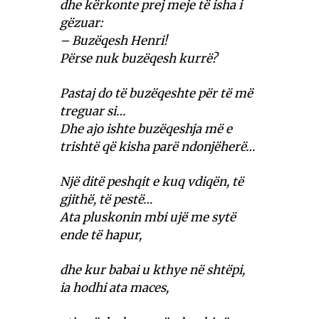
dhe kërkonte prej meje të isha i
gëzuar:
– Buzëqesh Henri!
Përse nuk buzëqesh kurrë?
Pastaj do të buzëqeshte për të më
treguar si…
Dhe ajo ishte buzëqeshja më e
trishtë që kisha parë ndonjëherë…
Një ditë peshqit e kuq vdiqën, të
gjithë, të pestë…
Ata pluskonin mbi ujë me sytë
ende të hapur,
dhe kur babai u kthye në shtëpi,
ia hodhi ata maces,