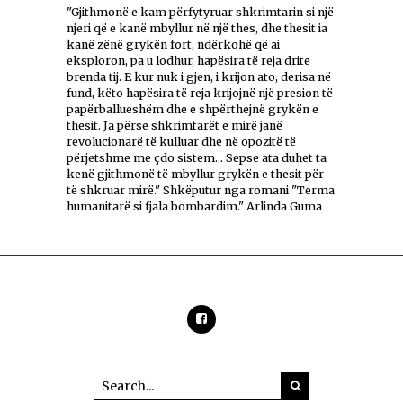
"Gjithmonë e kam përfytyruar shkrimtarin si një
njeri që e kanë mbyllur në një thes, dhe thesit ia
kanë zënë grykën fort, ndërkohë që ai
eksploron, pa u lodhur, hapësira të reja drite
brenda tij. E kur nuk i gjen, i krijon ato, derisa në
fund, këto hapësira të reja krijojnë një presion të
papërballueshëm dhe e shpërthejnë grykën e
thesit. Ja përse shkrimtarët e mirë janë
revolucionarë të kulluar dhe në opozitë të
përjetshme me çdo sistem... Sepse ata duhet ta
kenë gjithmonë të mbyllur grykën e thesit për
të shkruar mirë." Shkëputur nga romani "Terma
humanitarë si fjala bombardim." Arlinda Guma