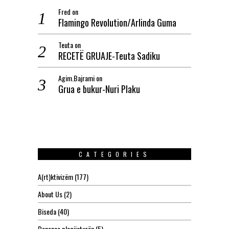
Fred
on
Flamingo Revolution/Arlinda Guma
Teuta
on
RECETË GRUAJE-Teuta Sadiku
Agim.Bajrami
on
Grua e bukur-Nuri Plaku
CATEGORIES
A(rt)ktivizëm
(177)
About Us
(2)
Biseda
(40)
Denonco plagjiaturën
(5)