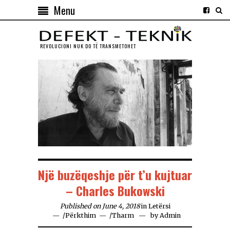
Menu
REVOLUCIONI NUK DO TЁ TRANSMETOHET
Një buzëqeshje për t’u kujtuar
– Charles Bukowski
Published on June 4, 2018
in
Letërsi
/
Përkthim
/
Tharm
by
Admin