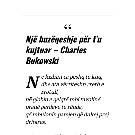
Një buzëqeshje për t’u
kujtuar –
Charles
Bukowski
N
e kishim ca peshq të kuq,
dhe ata vërtiteshn rreth e
rrotull,
në globin e qelqtë mbi tavolinë
pranë perdeve të rënda,
që mbulonin pamjen që dukej prej
dritares.