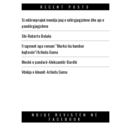
RECENT POSTS
Si ndërveprojnë mendja juaj e ndërgjegjshme dhe ajo e
pandërgjegjshme
Shi-Roberto Bolaño
Fragment nga romani “Marksi ka humbur
kujtesën”/Arlinda Guma
Meshë e pandarë-Aleksandër Bardhi
Vdekja e klounit-Arlinda Guma
NDIQE REVISTËN NË
FACEBOOK