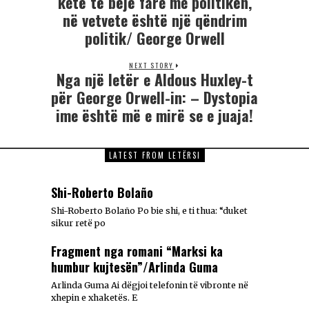
ketë të bëjë fare me politikën,
në vetvete është një qëndrim
politik/ George Orwell
NEXT STORY
Nga një letër e Aldous Huxley-t
për George Orwell-in: – Dystopia
ime është më e mirë se e juaja!
LATEST FROM LETËRSI
Shi-Roberto Bolaño
Shi-Roberto Bolaño Po bie shi, e ti thua: “duket
sikur retë po
Fragment nga romani “Marksi ka
humbur kujtesën”/Arlinda Guma
Arlinda Guma Ai dëgjoi telefonin të vibronte në
xhepin e xhaketës. E