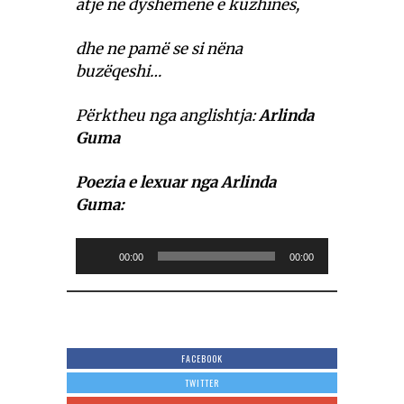
atje në dyshemenë e kuzhinës,
dhe ne pamë se si nëna
buzëqeshi…
Përktheu nga anglishtja:
Arlinda
Guma
Poezia e lexuar nga Arlinda
Guma:
Audio
00:00
00:00
Player
FACEBOOK
TWITTER