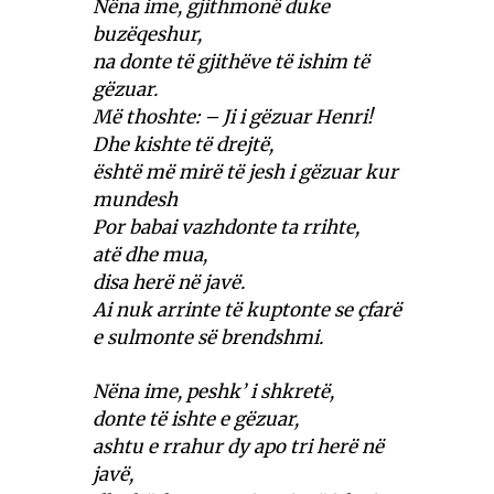
Nëna ime, gjithmonë duke
buzëqeshur,
na donte të gjithëve të ishim të
gëzuar.
Më thoshte: – Ji i gëzuar Henri!
Dhe kishte të drejtë,
është më mirë të jesh i gëzuar kur
mundesh
Por babai vazhdonte ta rrihte,
atë dhe mua,
disa herë në javë.
Ai nuk arrinte të kuptonte se çfarë
e sulmonte së brendshmi.
Nëna ime, peshk’ i shkretë,
donte të ishte e gëzuar,
ashtu e rrahur dy apo tri herë në
javë,