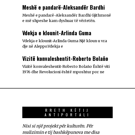
Meshë e pandarë-Aleksandër Bardhi
Meshë e pandarë-Aleksandër Bardhi Gjithmonë
e më shpeshe kam dyshuar të vërtetën.
Vdekja e klounit-Arlinda Guma
Vdekja e klounit-Arlinda Guma Një kloun u vra
dje në Aleppo.Vdekja e
Vizitë konvaleshentit-Roberto Bolaño
Vizitë konvaleshentit-Roberto Bolaño Është viti
1976 dhe Revolucioni është mposhtur por ne
RRETH KËTIJ
ANTIPORTALI
Nisi si një projekt për kulturën. Për
realizimin e tij bashkëpunova me disa