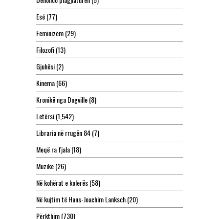
Esé
(77)
Feminizëm
(29)
Filozofi
(13)
Gjuhësi
(2)
Kinema
(66)
Kronikë nga Dogville
(8)
Letërsi
(1,542)
Libraria në rrugën 84
(7)
Meqë ra fjala
(18)
Muzikë
(26)
Në kohërat e kolerës
(58)
Në kujtim të Hans-Joachim Lanksch
(20)
Përkthim
(730)