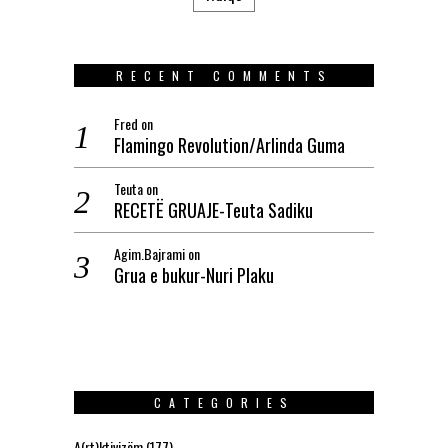
RECENT COMMENTS
Fred
on
Flamingo Revolution/Arlinda Guma
Teuta
on
RECETË GRUAJE-Teuta Sadiku
Agim.Bajrami
on
Grua e bukur-Nuri Plaku
CATEGORIES
A(rt)ktivizëm
(177)