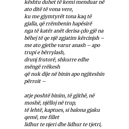
kështu duhet të kemi menduar në
ato ditë të vona vere,
ku me gjymtyrët tona kaq të
gjalla, që rrëmbenin hapësirë
nga të katër anët derisa çdo gjë na
bëhej të qe një zgjatim kërcinjsh –
me ato gjethe varur anash – apo
trupi e bërrylash,
drunj frutorë, shkurre edhe
mëngë rrëkesh
që nuk dije në binin apo ngjiteshin
përroit –
atje poshtë binim, të gjithë, në
moshë, njëlloj në trup,
të lehtë, kaptues, si balona gjaku
qemë, me fillet
lidhur te njeri dhe lidhur te tjetri,