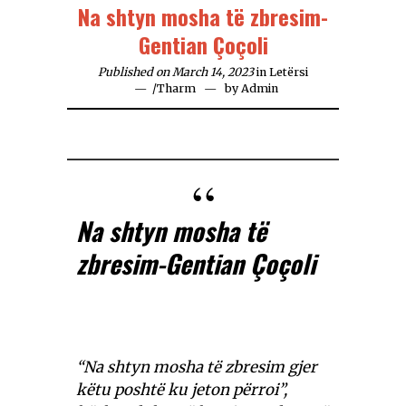
Na shtyn mosha të zbresim-
Gentian Çoçoli
Published on March 14, 2023
in
Letërsi
/
Tharm
by
Admin
Na shtyn mosha të
zbresim-Gentian Çoçoli
“Na shtyn mosha të zbresim gjer
këtu poshtë ku jeton përroi”,