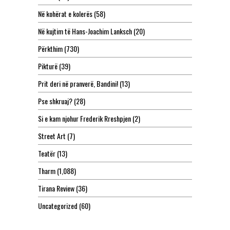
Në kohërat e kolerës
(58)
Në kujtim të Hans-Joachim Lanksch
(20)
Përkthim
(730)
Pikturë
(39)
Prit deri në pranverë, Bandini!
(13)
Pse shkruaj?
(28)
Si e kam njohur Frederik Rreshpjen
(2)
Street Art
(7)
Teatër
(13)
Tharm
(1,088)
Tirana Review
(36)
Uncategorized
(60)