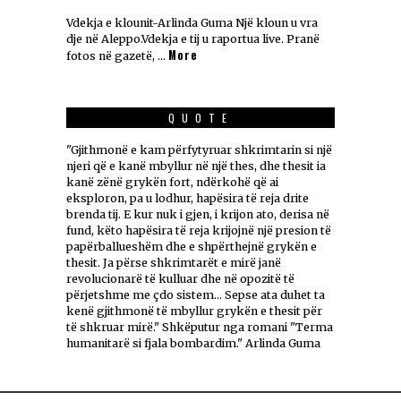
Vdekja e klounit-Arlinda Guma Një kloun u vra
dje në Aleppo.Vdekja e tij u raportua live. Pranë
More
fotos në gazetë, …
QUOTE
"Gjithmonë e kam përfytyruar shkrimtarin si një
njeri që e kanë mbyllur në një thes, dhe thesit ia
kanë zënë grykën fort, ndërkohë që ai
eksploron, pa u lodhur, hapësira të reja drite
brenda tij. E kur nuk i gjen, i krijon ato, derisa në
fund, këto hapësira të reja krijojnë një presion të
papërballueshëm dhe e shpërthejnë grykën e
thesit. Ja përse shkrimtarët e mirë janë
revolucionarë të kulluar dhe në opozitë të
përjetshme me çdo sistem... Sepse ata duhet ta
kenë gjithmonë të mbyllur grykën e thesit për
të shkruar mirë." Shkëputur nga romani "Terma
humanitarë si fjala bombardim." Arlinda Guma