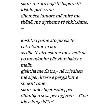
sikur me ato gojë të hapura të
kishin pirë rrufe –
dhomëza lumore më mirë me
thënë, me dysheme të shkitshme,
–
kështu i pamë ato pikëla të
patretshme gjaku
as dhe të afrueshme mes vedi; ne
po mendonim për zhuzhakët e
majit,
gjaktha me flatra,- në rrjedhën
më sipër, kresa e përgjakur e
shokut tonë
sikur nuk shqetësohej për
dhimbjen sesa për ngjyrën – Ç’ne
kjo e kuqe këtu? –