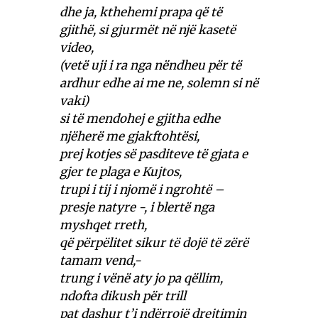
dhe ja, kthehemi prapa që të
gjithë, si gjurmët në një kasetë
video,
(vetë uji i ra nga nëndheu për të
ardhur edhe ai me ne, solemn si në
vaki)
si të mendohej e gjitha edhe
njëherë me gjakftohtësi,
prej kotjes së pasditeve të gjata e
gjer te plaga e Kujtos,
trupi i tij i njomë i ngrohtë –
presje natyre -, i blertë nga
myshqet rreth,
që përpëlitet sikur të dojë të zërë
tamam vend,-
trung i vënë aty jo pa qëllim,
ndofta dikush për trill
pat dashur t’i ndërrojë drejtimin