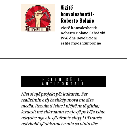
Vizitë
konvaleshentit-
Roberto Bolaño
Vizitë konvaleshentit-
Roberto Bolaño Është viti
1976 dhe Revolucioni
është mposhtur por ne
RRETH KËTIJ
ANTIPORTALI
Nisi si një projekt për kulturën. Për
realizimin e tij bashkëpunova me disa
media. Rezultati ishte i njëjtë në të gjitha;
lexuesit më shkruanin se ajo që po bëja ishte
ndryshe nga ajo që ofronte shtypi i Tiranës,
ndërkohë që shkrimet e mia sa vinin dhe