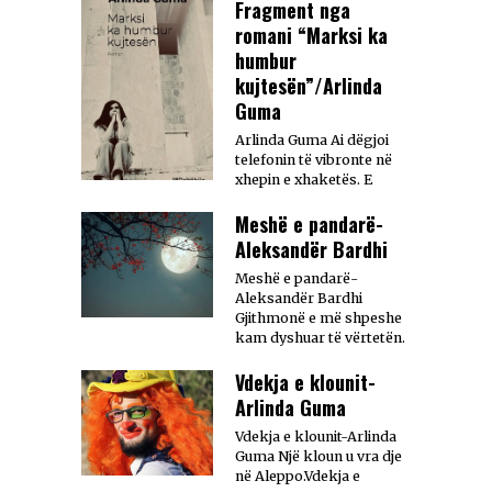
Fragment nga
romani “Marksi ka
humbur
kujtesën”/Arlinda
Guma
Arlinda Guma Ai dëgjoi
telefonin të vibronte në
xhepin e xhaketës. E
Meshë e pandarë-
Aleksandër Bardhi
Meshë e pandarë-
Aleksandër Bardhi
Gjithmonë e më shpeshe
kam dyshuar të vërtetën.
Vdekja e klounit-
Arlinda Guma
Vdekja e klounit-Arlinda
Guma Një kloun u vra dje
në Aleppo.Vdekja e