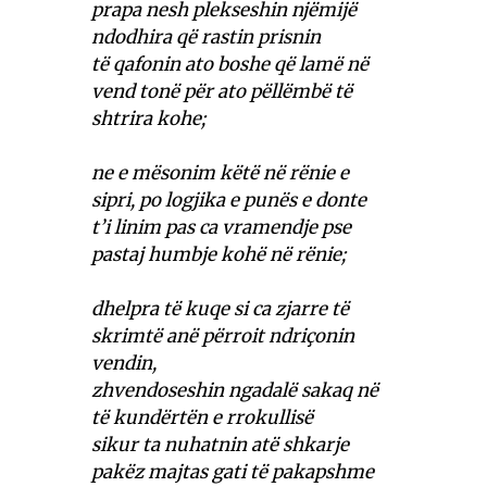
prapa nesh plekseshin njëmijë
ndodhira që rastin prisnin
të qafonin ato boshe që lamë në
vend tonë për ato pëllëmbë të
shtrira kohe;
ne e mësonim këtë në rënie e
sipri, po logjika e punës e donte
t’i linim pas ca vramendje pse
pastaj humbje kohë në rënie;
dhelpra të kuqe si ca zjarre të
skrimtë anë përroit ndriçonin
vendin,
zhvendoseshin ngadalë sakaq në
të kundërtën e rrokullisë
sikur ta nuhatnin atë shkarje
pakëz majtas gati të pakapshme