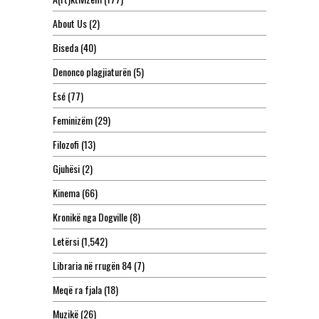
About Us
(2)
Biseda
(40)
Denonco plagjiaturën
(5)
Esé
(77)
Feminizëm
(29)
Filozofi
(13)
Gjuhësi
(2)
Kinema
(66)
Kronikë nga Dogville
(8)
Letërsi
(1,542)
Libraria në rrugën 84
(7)
Meqë ra fjala
(18)
Muzikë
(26)