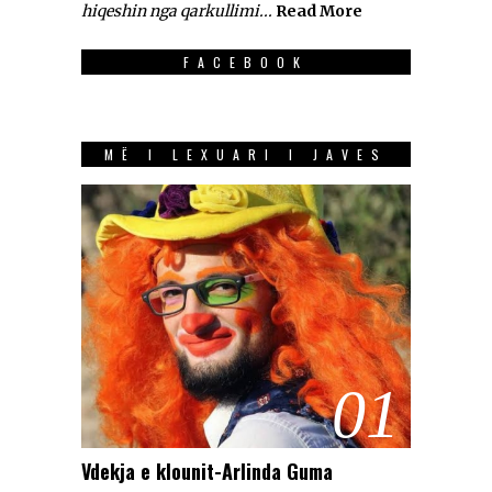
hiqeshin nga qarkullimi...
Read More
FACEBOOK
MË I LEXUARI I JAVES
01
Vdekja e klounit-Arlinda Guma