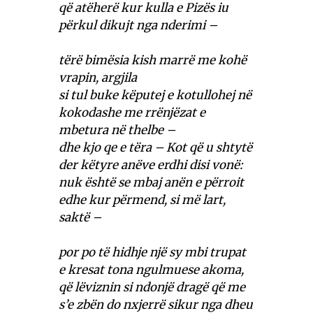
që atëherë kur kulla e Pizës iu
përkul dikujt nga nderimi –
tërë bimësia kish marrë me kohë
vrapin, argjila
si tul buke këputej e kotullohej në
kokodashe me rrënjëzat e
mbetura në thelbe –
dhe kjo qe e tëra – Kot që u shtytë
der këtyre anëve erdhi disi vonë:
nuk është se mbaj anën e përroit
edhe kur përmend, si më lart,
saktë –
por po të hidhje një sy mbi trupat
e kresat tona ngulmuese akoma,
që lëviznin si ndonjë dragë që me
s’e zbën do nxjerrë sikur nga dheu