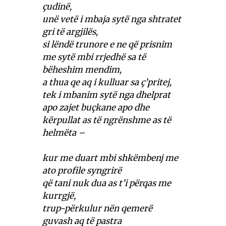
çudinë,
unë vetë i mbaja sytë nga shtratet
gri të argjilës,
si lëndë trunore e ne që prisnim
me sytë mbi rrjedhë sa të
bëheshim mendim,
a thua qe aq i kulluar sa ç’pritej,
tek i mbanim sytë nga dhelprat
apo zajet buçkane apo dhe
kërpullat as të ngrënshme as të
helmëta –
kur me duart mbi shkëmbenj me
ato profile syngrirë
që tani nuk dua as t’i përqas me
kurrgjë,
trup-përkulur nën qemerë
guvash aq të pastra