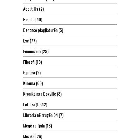
About Us
(2)
Biseda
(40)
Denonco plagjiaturën
(5)
Esé
(77)
Feminizëm
(29)
Filozofi
(13)
Gjuhësi
(2)
Kinema
(66)
Kronikë nga Dogville
(8)
Letërsi
(1,542)
Libraria në rrugën 84
(7)
Meqë ra fjala
(18)
Muzikë
(26)