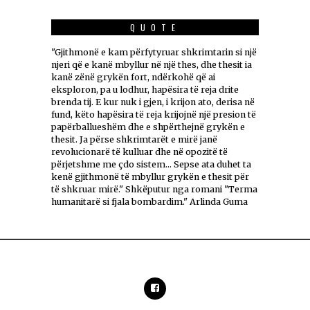
QUOTE
"Gjithmonë e kam përfytyruar shkrimtarin si një
njeri që e kanë mbyllur në një thes, dhe thesit ia
kanë zënë grykën fort, ndërkohë që ai
eksploron, pa u lodhur, hapësira të reja drite
brenda tij. E kur nuk i gjen, i krijon ato, derisa në
fund, këto hapësira të reja krijojnë një presion të
papërballueshëm dhe e shpërthejnë grykën e
thesit. Ja përse shkrimtarët e mirë janë
revolucionarë të kulluar dhe në opozitë të
përjetshme me çdo sistem... Sepse ata duhet ta
kenë gjithmonë të mbyllur grykën e thesit për
të shkruar mirë." Shkëputur nga romani "Terma
humanitarë si fjala bombardim." Arlinda Guma