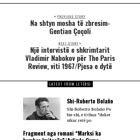
PREVIOUS STORY
Na shtyn mosha të zbresim-
Gentian Çoçoli
NEXT STORY
Një intervistë e shkrimtarit
Vladimir Nabokov për The Paris
Review, viti 1967/Pjesa e dytë
LATEST FROM LETËRSI
Shi-Roberto Bolaño
Shi-Roberto Bolaño Po
bie shi, e ti thua: “duket
sikur retë po
Fragment nga romani “Marksi ka