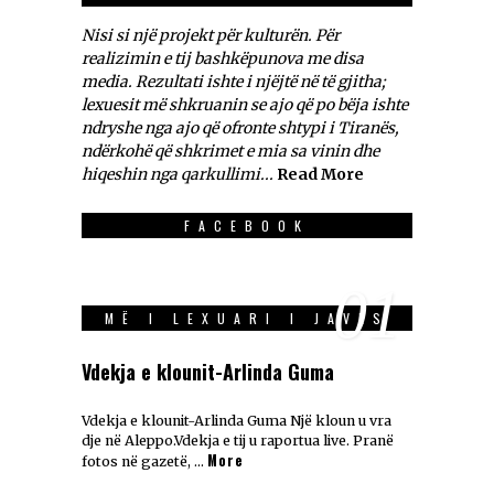
Nisi si një projekt për kulturën. Për
realizimin e tij bashkëpunova me disa
media. Rezultati ishte i njëjtë në të gjitha;
lexuesit më shkruanin se ajo që po bëja ishte
ndryshe nga ajo që ofronte shtypi i Tiranës,
ndërkohë që shkrimet e mia sa vinin dhe
hiqeshin nga qarkullimi...
Read More
FACEBOOK
01
MË I LEXUARI I JAVES
Vdekja e klounit-Arlinda Guma
Vdekja e klounit-Arlinda Guma Një kloun u vra
dje në Aleppo.Vdekja e tij u raportua live. Pranë
More
fotos në gazetë, …