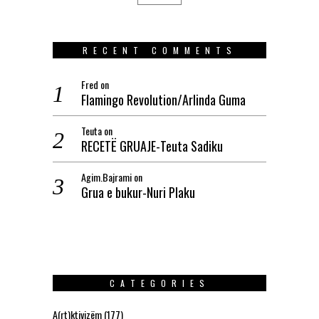
RECENT COMMENTS
Fred
on
Flamingo Revolution/Arlinda Guma
Teuta
on
RECETË GRUAJE-Teuta Sadiku
Agim.Bajrami
on
Grua e bukur-Nuri Plaku
CATEGORIES
A(rt)ktivizëm
(177)