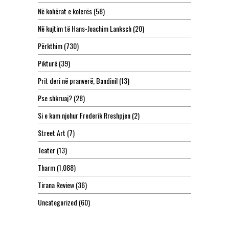
Në kohërat e kolerës
(58)
Në kujtim të Hans-Joachim Lanksch
(20)
Përkthim
(730)
Pikturë
(39)
Prit deri në pranverë, Bandini!
(13)
Pse shkruaj?
(28)
Si e kam njohur Frederik Rreshpjen
(2)
Street Art
(7)
Teatër
(13)
Tharm
(1,088)
Tirana Review
(36)
Uncategorized
(60)