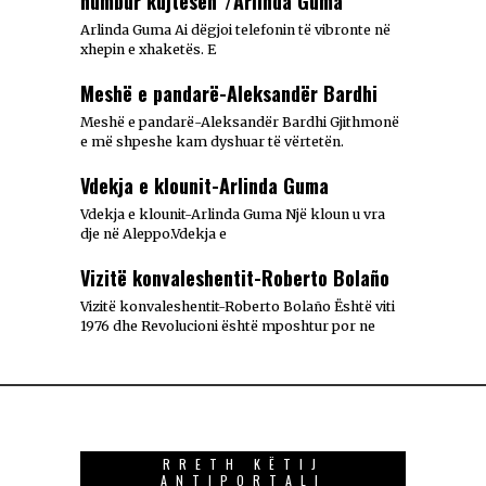
humbur kujtesën”/Arlinda Guma
Arlinda Guma Ai dëgjoi telefonin të vibronte në
xhepin e xhaketës. E
Meshë e pandarë-Aleksandër Bardhi
Meshë e pandarë-Aleksandër Bardhi Gjithmonë
e më shpeshe kam dyshuar të vërtetën.
Vdekja e klounit-Arlinda Guma
Vdekja e klounit-Arlinda Guma Një kloun u vra
dje në Aleppo.Vdekja e
Vizitë konvaleshentit-Roberto Bolaño
Vizitë konvaleshentit-Roberto Bolaño Është viti
1976 dhe Revolucioni është mposhtur por ne
RRETH KËTIJ
ANTIPORTALI