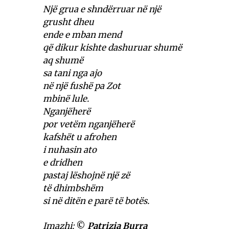
Një grua e shndërruar në një
grusht dheu
ende e mban mend
që dikur kishte dashuruar shumë
aq shumë
sa tani nga ajo
në një fushë pa Zot
mbinë lule.
Nganjëherë
por vetëm nganjëherë
kafshët u afrohen
i nuhasin ato
e dridhen
pastaj lëshojnë një zë
të dhimbshëm
si në ditën e parë të botës.
Imazhi:
©
Patrizia Burra