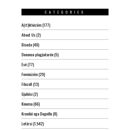
CATEGORIES
A(rt)ktivizëm
(177)
About Us
(2)
Biseda
(40)
Denonco plagjiaturën
(5)
Esé
(77)
Feminizëm
(29)
Filozofi
(13)
Gjuhësi
(2)
Kinema
(66)
Kronikë nga Dogville
(8)
Letërsi
(1,542)