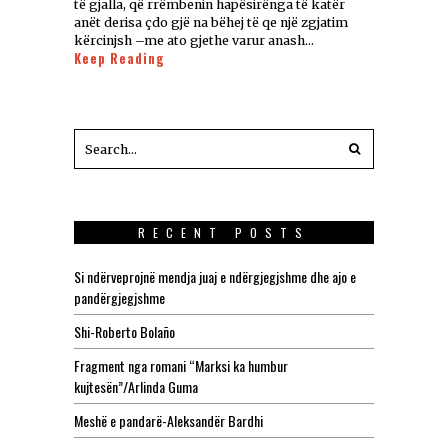
të gjalla, që rrëmbenin hapësirënga të katër
anët derisa çdo gjë na bëhej të qe një zgjatim
kërcinjsh –me ato gjethe varur anash…
Keep Reading
RECENT POSTS
Si ndërveprojnë mendja juaj e ndërgjegjshme dhe ajo e
pandërgjegjshme
Shi-Roberto Bolaño
Fragment nga romani “Marksi ka humbur
kujtesën”/Arlinda Guma
Meshë e pandarë-Aleksandër Bardhi