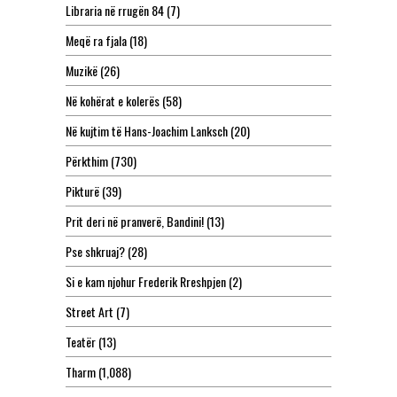
Libraria në rrugën 84
(7)
Meqë ra fjala
(18)
Muzikë
(26)
Në kohërat e kolerës
(58)
Në kujtim të Hans-Joachim Lanksch
(20)
Përkthim
(730)
Pikturë
(39)
Prit deri në pranverë, Bandini!
(13)
Pse shkruaj?
(28)
Si e kam njohur Frederik Rreshpjen
(2)
Street Art
(7)
Teatër
(13)
Tharm
(1,088)