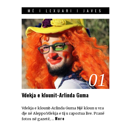
MË I LEXUARI I JAVES
01
Vdekja e klounit-Arlinda Guma
Vdekja e klounit-Arlinda Guma Një kloun u vra
dje në Aleppo.Vdekja e tij u raportua live. Pranë
More
fotos në gazetë, …