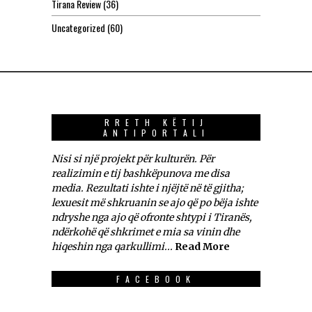
Tirana Review
(36)
Uncategorized
(60)
RRETH KËTIJ
ANTIPORTALI
Nisi si një projekt për kulturën. Për
realizimin e tij bashkëpunova me disa
media. Rezultati ishte i njëjtë në të gjitha;
lexuesit më shkruanin se ajo që po bëja ishte
ndryshe nga ajo që ofronte shtypi i Tiranës,
ndërkohë që shkrimet e mia sa vinin dhe
hiqeshin nga qarkullimi...
Read More
FACEBOOK