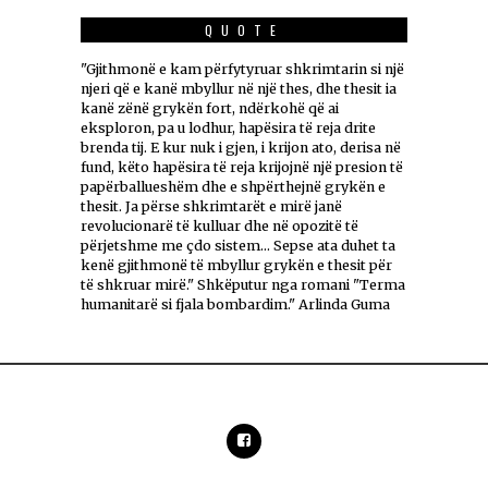
QUOTE
"Gjithmonë e kam përfytyruar shkrimtarin si një
njeri që e kanë mbyllur në një thes, dhe thesit ia
kanë zënë grykën fort, ndërkohë që ai
eksploron, pa u lodhur, hapësira të reja drite
brenda tij. E kur nuk i gjen, i krijon ato, derisa në
fund, këto hapësira të reja krijojnë një presion të
papërballueshëm dhe e shpërthejnë grykën e
thesit. Ja përse shkrimtarët e mirë janë
revolucionarë të kulluar dhe në opozitë të
përjetshme me çdo sistem... Sepse ata duhet ta
kenë gjithmonë të mbyllur grykën e thesit për
të shkruar mirë." Shkëputur nga romani "Terma
humanitarë si fjala bombardim." Arlinda Guma