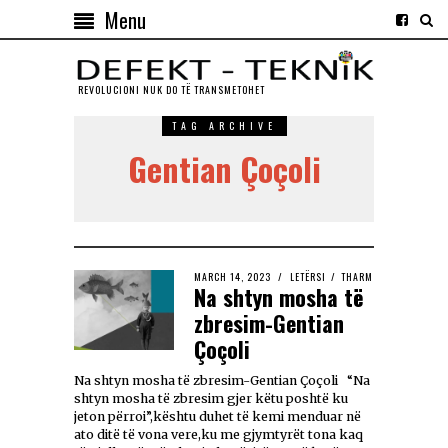
Menu
REVOLUCIONI NUK DO TЁ TRANSMETOHET
TAG ARCHIVE
Gentian Çoçoli
MARCH 14, 2023
LETËRSI
/
THARM
Na shtyn mosha të
zbresim-Gentian
Çoçoli
Na shtyn mosha të zbresim-Gentian Çoçoli “Na
shtyn mosha të zbresim gjer këtu poshtë ku
jeton përroi”,kështu duhet të kemi menduar në
ato ditë të vona vere,ku me gjymtyrët tona kaq