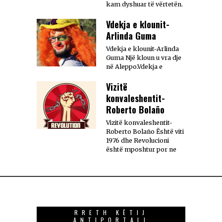
kam dyshuar të vërtetën.
Vdekja e klounit-
Arlinda Guma
Vdekja e klounit-Arlinda
Guma Një kloun u vra dje
në Aleppo.Vdekja e
Vizitë
konvaleshentit-
Roberto Bolaño
Vizitë konvaleshentit-
Roberto Bolaño Është viti
1976 dhe Revolucioni
është mposhtur por ne
RRETH KËTIJ
ANTIPORTALI