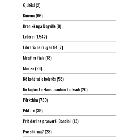
Gjuhësi
(2)
Kinema
(66)
Kronikë nga Dogville
(8)
Letërsi
(1,542)
Libraria në rrugën 84
(7)
Meqë ra fjala
(18)
Muzikë
(26)
Në kohërat e kolerës
(58)
Në kujtim të Hans-Joachim Lanksch
(20)
Përkthim
(730)
Pikturë
(39)
Prit deri në pranverë, Bandini!
(13)
Pse shkruaj?
(28)