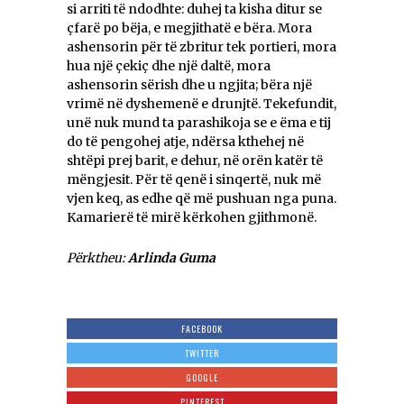
si arriti të ndodhte: duhej ta kisha ditur se
çfarë po bëja, e megjithatë e bëra. Mora
ashensorin për të zbritur tek portieri, mora
hua një çekiç dhe një daltë, mora
ashensorin sërish dhe u ngjita; bëra një
vrimë në dyshemenë e drunjtë. Tekefundit,
unë nuk mund ta parashikoja se e ëma e tij
do të pengohej atje, ndërsa kthehej në
shtëpi prej barit, e dehur, në orën katër të
mëngjesit. Për të qenë i sinqertë, nuk më
vjen keq, as edhe që më pushuan nga puna.
Kamarierë të mirë kërkohen gjithmonë.
Përktheu:
Arlinda Guma
FACEBOOK
TWITTER
GOOGLE
PINTEREST