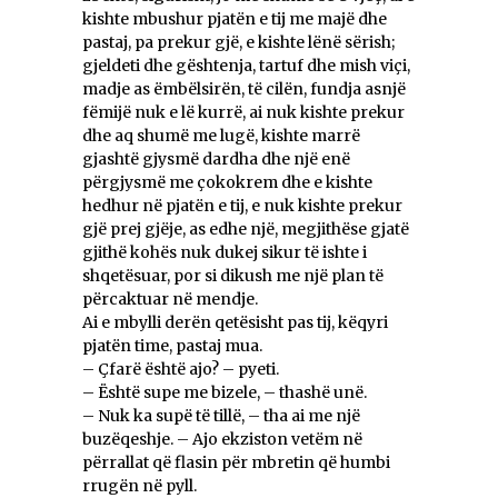
kishte mbushur pjatën e tij me majë dhe
pastaj, pa prekur gjë, e kishte lënë sërish;
gjeldeti dhe gështenja, tartuf dhe mish viçi,
madje as ëmbëlsirën, të cilën, fundja asnjë
fëmijë nuk e lë kurrë, ai nuk kishte prekur
dhe aq shumë me lugë, kishte marrë
gjashtë gjysmë dardha dhe një enë
përgjysmë me çokokrem dhe e kishte
hedhur në pjatën e tij, e nuk kishte prekur
gjë prej gjëje, as edhe një, megjithëse gjatë
gjithë kohës nuk dukej sikur të ishte i
shqetësuar, por si dikush me një plan të
përcaktuar në mendje.
Ai e mbylli derën qetësisht pas tij, këqyri
pjatën time, pastaj mua.
– Çfarë është ajo? – pyeti.
– Është supe me bizele, – thashë unë.
– Nuk ka supë të tillë, – tha ai me një
buzëqeshje. – Ajo ekziston vetëm në
përrallat që flasin për mbretin që humbi
rrugën në pyll.