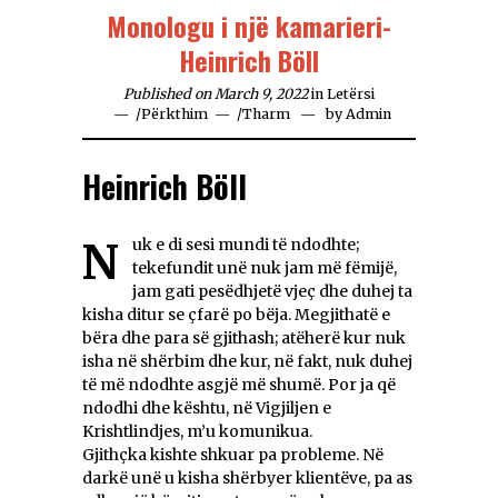
Monologu i një kamarieri-
Heinrich Böll
Published on March 9, 2022
in
Letërsi
/
Përkthim
/
Tharm
by
Admin
Heinrich Böll
Nuk e di sesi mundi të ndodhte;
tekefundit unë nuk jam më fëmijë,
jam gati pesëdhjetë vjeç dhe duhej ta
kisha ditur se çfarë po bëja. Megjithatë e
bëra dhe para së gjithash; atëherë kur nuk
isha në shërbim dhe kur, në fakt, nuk duhej
të më ndodhte asgjë më shumë. Por ja që
ndodhi dhe kështu, në Vigjiljen e
Krishtlindjes, m’u komunikua.
Gjithçka kishte shkuar pa probleme. Në
darkë unë u kisha shërbyer klientëve, pa as