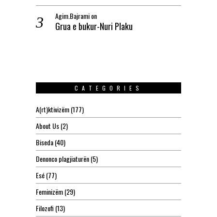
Agim.Bajrami
on
Grua e bukur-Nuri Plaku
CATEGORIES
A(rt)ktivizëm
(177)
About Us
(2)
Biseda
(40)
Denonco plagjiaturën
(5)
Esé
(77)
Feminizëm
(29)
Filozofi
(13)