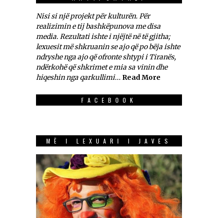
Nisi si një projekt për kulturën. Për
realizimin e tij bashkëpunova me disa
media. Rezultati ishte i njëjtë në të gjitha;
lexuesit më shkruanin se ajo që po bëja ishte
ndryshe nga ajo që ofronte shtypi i Tiranës,
ndërkohë që shkrimet e mia sa vinin dhe
hiqeshin nga qarkullimi...
Read More
FACEBOOK
MË I LEXUARI I JAVES