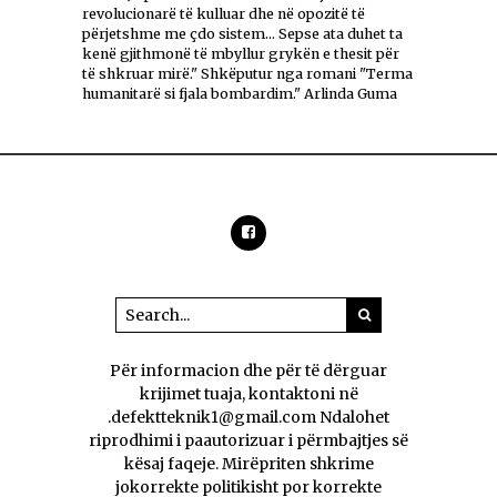
revolucionarë të kulluar dhe në opozitë të
përjetshme me çdo sistem... Sepse ata duhet ta
kenë gjithmonë të mbyllur grykën e thesit për
të shkruar mirë." Shkëputur nga romani "Terma
humanitarë si fjala bombardim." Arlinda Guma
Për informacion dhe për të dërguar
krijimet tuaja, kontaktoni në
.defektteknik1@gmail.com Ndalohet
riprodhimi i paautorizuar i përmbajtjes së
kësaj faqeje. Mirëpriten shkrime
jokorrekte politikisht por korrekte