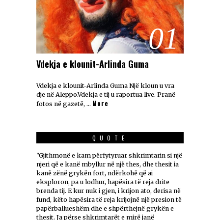
01
Vdekja e klounit-Arlinda Guma
Vdekja e klounit-Arlinda Guma Një kloun u vra
dje në Aleppo.Vdekja e tij u raportua live. Pranë
More
fotos në gazetë, …
QUOTE
"Gjithmonë e kam përfytyruar shkrimtarin si një
njeri që e kanë mbyllur në një thes, dhe thesit ia
kanë zënë grykën fort, ndërkohë që ai
eksploron, pa u lodhur, hapësira të reja drite
brenda tij. E kur nuk i gjen, i krijon ato, derisa në
fund, këto hapësira të reja krijojnë një presion të
papërballueshëm dhe e shpërthejnë grykën e
thesit. Ja përse shkrimtarët e mirë janë