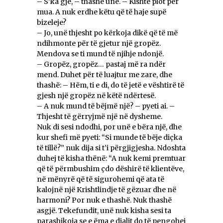
– S’ka gjë, – thashë unë. – Kishte plot për
mua. A nuk erdhe këtu që të haje supë
bizeleje?
– Jo, unë thjesht po kërkoja dikë që të më
ndihmonte për të gjetur një gropëz.
Mendova se ti mund të njihje ndonjë.
– Gropëz, gropëz… pastaj më ra ndër
mend. Duhet për të luajtur me zare, dhe
thashë: – Hëm, ti e di, do të jetë e vështirë të
gjesh një gropëz në këtë ndërtesë.
– A nuk mund të bëjmë një? – pyeti ai. –
Thjesht të gërryjmë një në dysheme.
Nuk di sesi ndodhi, por unë e bëra një, dhe
kur shefi më pyeti: “Si munde të bëje diçka
të tillë?” nuk dija si t’i përgjigjesha. Ndoshta
duhej të kisha thënë: “A nuk kemi premtuar
që të përmbushim çdo dëshirë të klientëve,
në mënyrë që të sigurohemi që ata të
kalojnë një Krishtlindje të gëzuar dhe në
harmoni? Por nuk e thashë. Nuk thashë
asgjë. Tekefundit, unë nuk kisha sesi ta
parashikoja se e ëma e djalit do të pengohej