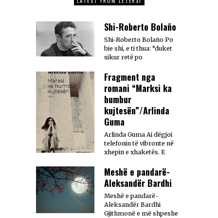
LATEST FROM LETËRSI
Shi-Roberto Bolaño
Shi-Roberto Bolaño Po
bie shi, e ti thua: “duket
sikur retë po
Fragment nga
romani “Marksi ka
humbur
kujtesën”/Arlinda
Guma
Arlinda Guma Ai dëgjoi
telefonin të vibronte në
xhepin e xhaketës. E
Meshë e pandarë-
Aleksandër Bardhi
Meshë e pandarë-
Aleksandër Bardhi
Gjithmonë e më shpeshe