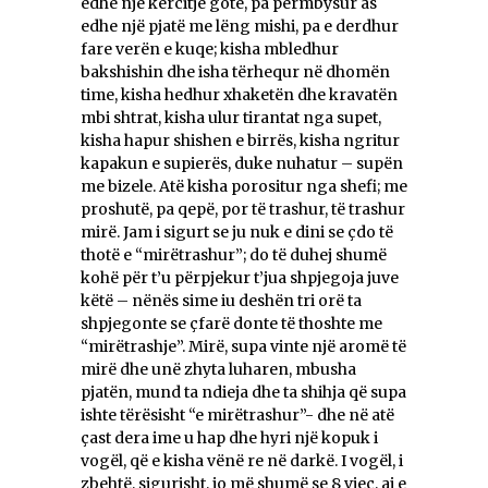
edhe një kërcitje gote, pa përmbysur as
edhe një pjatë me lëng mishi, pa e derdhur
fare verën e kuqe; kisha mbledhur
bakshishin dhe isha tërhequr në dhomën
time, kisha hedhur xhaketën dhe kravatën
mbi shtrat, kisha ulur tirantat nga supet,
kisha hapur shishen e birrës, kisha ngritur
kapakun e supierës, duke nuhatur – supën
me bizele. Atë kisha porositur nga shefi; me
proshutë, pa qepë, por të trashur, të trashur
mirë. Jam i sigurt se ju nuk e dini se çdo të
thotë e “mirëtrashur”; do të duhej shumë
kohë për t’u përpjekur t’jua shpjegoja juve
këtë – nënës sime iu deshën tri orë ta
shpjegonte se çfarë donte të thoshte me
“mirëtrashje”. Mirë, supa vinte një aromë të
mirë dhe unë zhyta luharen, mbusha
pjatën, mund ta ndieja dhe ta shihja që supa
ishte tërësisht “e mirëtrashur”- dhe në atë
çast dera ime u hap dhe hyri një kopuk i
vogël, që e kisha vënë re në darkë. I vogël, i
zbehtë, sigurisht, jo më shumë se 8 vjeç, ai e