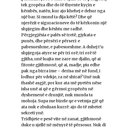
tek gropëza dhe do të thyente kyçin e
këmbës, natën, kur ajo khehej e dehur nga
një bar. Si mund ta dija këtë? Dhe që
njerëzit e siguracioneve do të kërkonin një
shpjegim dhe kështu me radhë.
Përgjegjësia e palës së tretë, gjykata e
punës, dhe përsëri e përseri: e
pabesueshme, e pabesueshme. A duhej t’u
shpjegoja atyre se për tri orë; tri orë të
gjitha, unë luajta me zare me djalin, që ai
fitonte gjithmonë, që ai, madje, piu edhe
pak nga birra ime – derisa më në fund, i
lodhur për vdekje, ra në shtrat? Unë nuk
thashë asgjë, por kur ata më pyetën nëse
isha unë ai që e gërmoi gropëzën në
dyshemenë e drunjtë, nuk munda ta
mohoja. Supa me bizele qe e vetmja gjë që
ata nuk e zbuluan kurrë: ajo do të mbetet
sekreti ynë.
Tridhjete e pesë vite në zanat, gjithmonë
duke u sjellë në mënyrë të përsosur. Nuk di