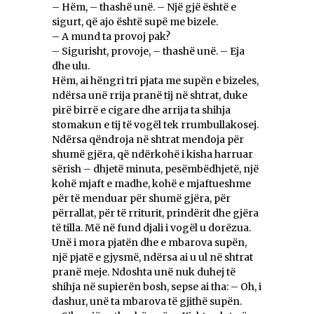
– Hëm, – thashë unë. – Një gjë është e
sigurt, që ajo është supë me bizele.
– A mund ta provoj pak?
– Sigurisht, provoje, – thashë unë. – Eja
dhe ulu.
Hëm, ai hëngri tri pjata me supën e bizeles,
ndërsa unë rrija pranë tij në shtrat, duke
pirë birrë e cigare dhe arrija ta shihja
stomakun e tij të vogël tek rrumbullakosej.
Ndërsa qëndroja në shtrat mendoja për
shumë gjëra, që ndërkohë i kisha harruar
sërish – dhjetë minuta, pesëmbëdhjetë, një
kohë mjaft e madhe, kohë e mjaftueshme
për të menduar për shumë gjëra, për
përrallat, për të rriturit, prindërit dhe gjëra
të tilla. Më në fund djali i vogël u dorëzua.
Unë i mora pjatën dhe e mbarova supën,
një pjatë e gjysmë, ndërsa ai u ul në shtrat
pranë meje. Ndoshta unë nuk duhej të
shihja në supierën bosh, sepse ai tha: – Oh, i
dashur, unë ta mbarova të gjithë supën.