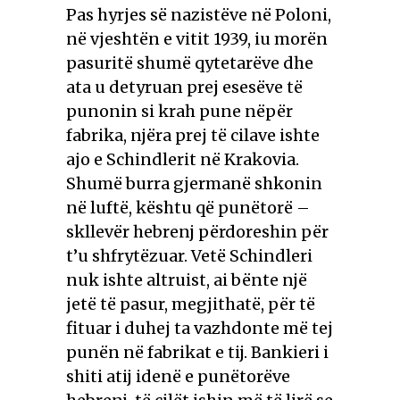
Pas hyrjes së nazistëve në Poloni,
në vjeshtën e vitit 1939, iu morën
pasuritë shumë qytetarëve dhe
ata u detyruan prej esesëve të
punonin si krah pune nëpër
fabrika, njëra prej të cilave ishte
ajo e Schindlerit në Krakovia.
Shumë burra gjermanë shkonin
në luftë, kështu që punëtorë –
skllevër hebrenj përdoreshin për
t’u shfrytëzuar. Vetë Schindleri
nuk ishte altruist, ai bënte një
jetë të pasur, megjithatë, për të
fituar i duhej ta vazhdonte më tej
punën në fabrikat e tij. Bankieri i
shiti atij idenë e punëtorëve