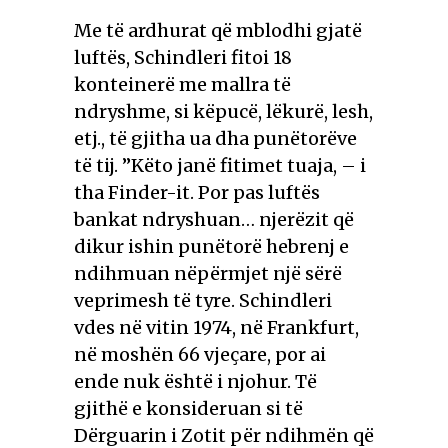
Me të ardhurat që mblodhi gjatë
luftës, Schindleri fitoi 18
konteinerë me mallra të
ndryshme, si këpucë, lëkurë, lesh,
etj., të gjitha ua dha punëtorëve
të tij. ”Këto janë fitimet tuaja, – i
tha Finder-it. Por pas luftës
bankat ndryshuan… njerëzit që
dikur ishin punëtorë hebrenj e
ndihmuan nëpërmjet një sërë
veprimesh të tyre. Schindleri
vdes në vitin 1974, në Frankfurt,
në moshën 66 vjeçare, por ai
ende nuk është i njohur. Të
gjithë e konsideruan si të
Dërguarin i Zotit për ndihmën që