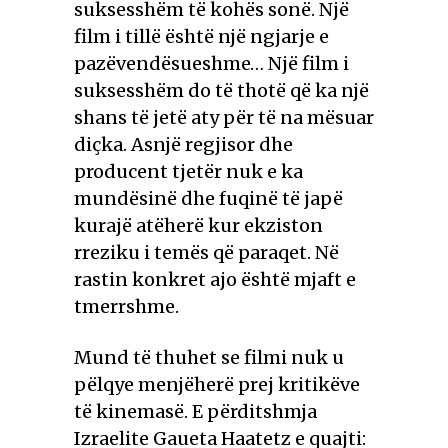
suksesshëm të kohës sonë. Një
film i tillë është një ngjarje e
pazëvendësueshme… Një film i
suksesshëm do të thotë që ka një
shans të jetë aty për të na mësuar
diçka. Asnjë regjisor dhe
producent tjetër nuk e ka
mundësinë dhe fuqinë të japë
kurajë atëherë kur ekziston
rreziku i temës që paraqet. Në
rastin konkret ajo është mjaft e
tmerrshme.
Mund të thuhet se filmi nuk u
pëlqye menjëherë prej kritikëve
të kinemasë. E përditshmja
Izraelite Gaueta Haatetz e quajti: