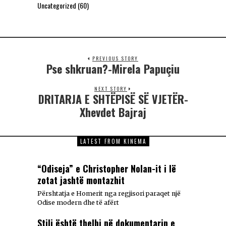
Uncategorized
(60)
PREVIOUS STORY
Pse shkruan?-Mirela Papuçiu
NEXT STORY
DRITARJA E SHTËPISË SË VJETËR-
Xhevdet Bajraj
LATEST FROM KINEMA
“Odiseja” e Christopher Nolan-it i lë
zotat jashtë montazhit
Përshtatja e Homerit nga regjisori paraqet një
Odise modern dhe të afërt
Stili është thelbi në dokumentarin e