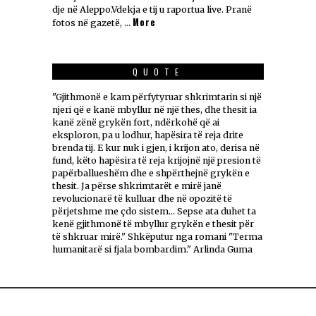
dje në Aleppo.Vdekja e tij u raportua live. Pranë
More
fotos në gazetë, …
QUOTE
"Gjithmonë e kam përfytyruar shkrimtarin si një
njeri që e kanë mbyllur në një thes, dhe thesit ia
kanë zënë grykën fort, ndërkohë që ai
eksploron, pa u lodhur, hapësira të reja drite
brenda tij. E kur nuk i gjen, i krijon ato, derisa në
fund, këto hapësira të reja krijojnë një presion të
papërballueshëm dhe e shpërthejnë grykën e
thesit. Ja përse shkrimtarët e mirë janë
revolucionarë të kulluar dhe në opozitë të
përjetshme me çdo sistem... Sepse ata duhet ta
kenë gjithmonë të mbyllur grykën e thesit për
të shkruar mirë." Shkëputur nga romani "Terma
humanitarë si fjala bombardim." Arlinda Guma