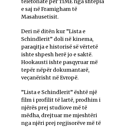
telefonatë për TIME nga shtëpia
e saj në Framigham të
Masahusetisit.
Deri në ditën kur ”Lista e
Schindlerit” doli në kinema,
paraqitja e historisë së vërtetë
ishte shpesh herë jo e saktë.
Hookausti ishte pasqyruar më
tepër nëpër dokumantarë,
veçanërisht në Evropë.
”Lista e Schindlerit” është një
film i profilit të lartë, prodhim i
njërës prej studiove më të
mëdha, drejtuar me mjeshtëri
nga njëri prej regjisorëve më të