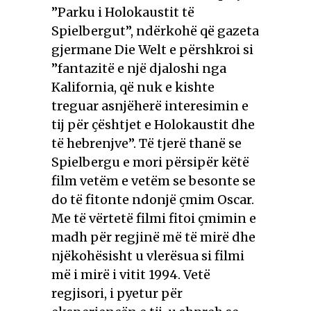
”Parku i Holokaustit të
Spielbergut”, ndërkohë që gazeta
gjermane Die Welt e përshkroi si
”fantazitë e një djaloshi nga
Kalifornia, që nuk e kishte
treguar asnjëherë interesimin e
tij për çështjet e Holokaustit dhe
të hebrenjve”. Të tjerë thanë se
Spielbergu e mori përsipër këtë
film vetëm e vetëm se besonte se
do të fitonte ndonjë çmim Oscar.
Me të vërtetë filmi fitoi çmimin e
madh për regjinë më të mirë dhe
njëkohësisht u vlerësua si filmi
më i mirë i vitit 1994. Vetë
regjisori, i pyetur për