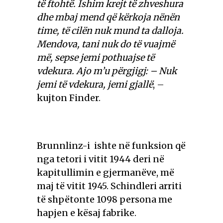
të ftohtë. Ishim krejt të zhveshura
dhe mbaj mend që kërkoja nënën
time, të cilën nuk mund ta dalloja.
Mendova, tani nuk do të vuajmë
më, sepse jemi pothuajse të
vdekura. Ajo m’u përgjigj: – Nuk
jemi të vdekura, jemi gjallë
, –
kujton Finder.
Brunnlinz-i ishte në funksion që
nga tetori i vitit 1944 deri në
kapitullimin e gjermanëve, më
maj të vitit 1945. Schindleri arriti
të shpëtonte 1098 persona me
hapjen e kësaj fabrike.