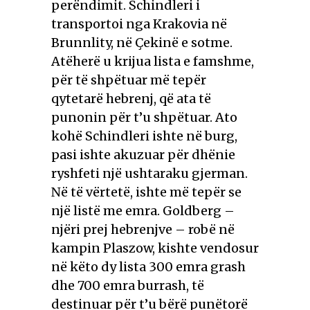
perëndimit. Schindleri i
transportoi nga Krakovia në
Brunnlity, në Çekinë e sotme.
Atëherë u krijua lista e famshme,
për të shpëtuar më tepër
qytetarë hebrenj, që ata të
punonin për t’u shpëtuar. Ato
kohë Schindleri ishte në burg,
pasi ishte akuzuar për dhënie
ryshfeti një ushtaraku gjerman.
Në të vërtetë, ishte më tepër se
një listë me emra. Goldberg –
njëri prej hebrenjve – robë në
kampin Plaszow, kishte vendosur
në këto dy lista 300 emra grash
dhe 700 emra burrash, të
destinuar për t’u bërë punëtorë