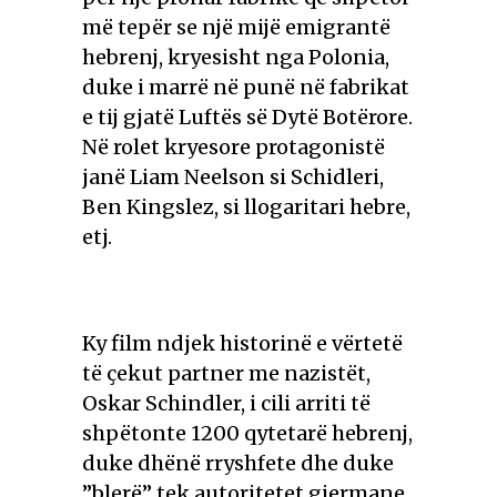
më tepër se një mijë emigrantë
hebrenj, kryesisht nga Polonia,
duke i marrë në punë në fabrikat
e tij gjatë Luftës së Dytë Botërore.
Në rolet kryesore protagonistë
janë Liam Neelson si Schidleri,
Ben Kingslez, si llogaritari hebre,
etj.
Ky film ndjek historinë e vërtetë
të çekut partner me nazistët,
Oskar Schindler, i cili arriti të
shpëtonte 1200 qytetarë hebrenj,
duke dhënë rryshfete dhe duke
”blerë” tek autoritetet gjermane