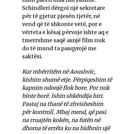
Schindleri dërgoi një sekretare
për të gjetur pjesën tjetër, në
vend që të shkonte vetë, por e
vërteta e kësaj përvoje ishte aq e
tmerrshme saqë asnjë film nuk
do të mund ta pasqyrojë me
saktësi.
Kur mbërritëm në Aoushvic,
kishim shumë etje. Përpiqeshim të
kapnim ndonjë flok bore. Por nuk
binte borë. Ishin shkëndija hiri.
Pastaj na thanë të zhvisheshim
për kontroll. Mbaj mend, që pasi
na rruajtën kokën, na futën në
dhoma të errëta ku na hidhnin ujë