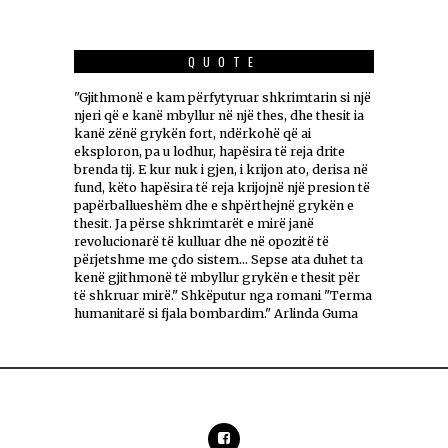
QUOTE
"Gjithmonë e kam përfytyruar shkrimtarin si një
njeri që e kanë mbyllur në një thes, dhe thesit ia
kanë zënë grykën fort, ndërkohë që ai
eksploron, pa u lodhur, hapësira të reja drite
brenda tij. E kur nuk i gjen, i krijon ato, derisa në
fund, këto hapësira të reja krijojnë një presion të
papërballueshëm dhe e shpërthejnë grykën e
thesit. Ja përse shkrimtarët e mirë janë
revolucionarë të kulluar dhe në opozitë të
përjetshme me çdo sistem... Sepse ata duhet ta
kenë gjithmonë të mbyllur grykën e thesit për
të shkruar mirë." Shkëputur nga romani "Terma
humanitarë si fjala bombardim." Arlinda Guma