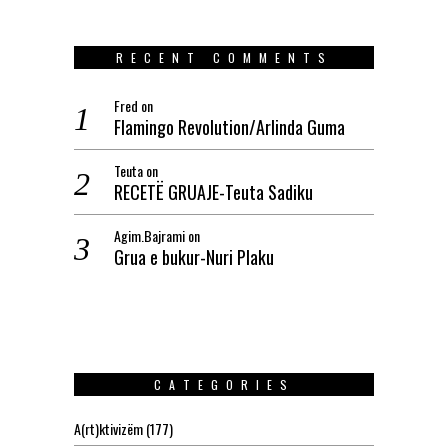
RECENT COMMENTS
Fred
on
Flamingo Revolution/Arlinda Guma
Teuta
on
RECETË GRUAJE-Teuta Sadiku
Agim.Bajrami
on
Grua e bukur-Nuri Plaku
CATEGORIES
A(rt)ktivizëm
(177)