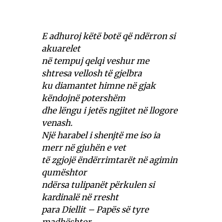
E adhuroj këtë botë që ndërron si
akuarelet
në tempuj qelqi veshur me
shtresa vellosh të gjelbra
ku diamantet himne në gjak
këndojnë potershëm
dhe lëngu i jetës ngjitet në llogore
venash.
Një harabel i shenjtë me iso ia
merr në gjuhën e vet
të zgjojë ëndërrimtarët në agimin
qumështor
ndërsa tulipanët përkulen si
kardinalë në rresht
para Diellit – Papës së tyre