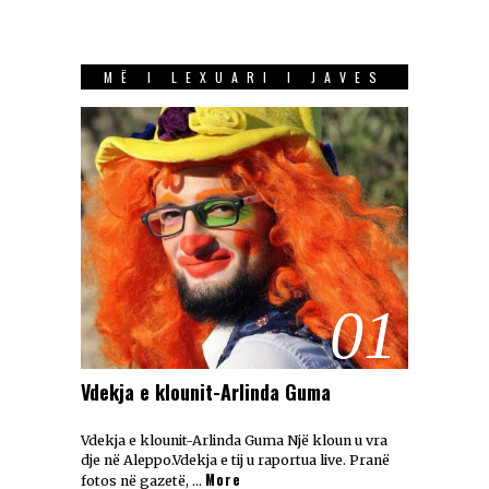
MË I LEXUARI I JAVES
01
Vdekja e klounit-Arlinda Guma
Vdekja e klounit-Arlinda Guma Një kloun u vra
dje në Aleppo.Vdekja e tij u raportua live. Pranë
More
fotos në gazetë, …