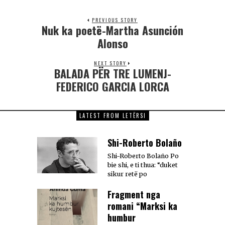
PREVIOUS STORY
Nuk ka poetë-Martha Asunción
Alonso
NEXT STORY
BALADA PËR TRE LUMENJ-
FEDERICO GARCIA LORCA
LATEST FROM LETËRSI
Shi-Roberto Bolaño
Shi-Roberto Bolaño Po
bie shi, e ti thua: “duket
sikur retë po
Fragment nga
romani “Marksi ka
humbur