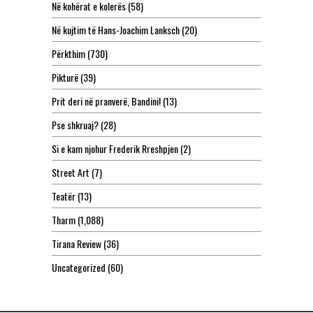
Në kohërat e kolerës
(58)
Në kujtim të Hans-Joachim Lanksch
(20)
Përkthim
(730)
Pikturë
(39)
Prit deri në pranverë, Bandini!
(13)
Pse shkruaj?
(28)
Si e kam njohur Frederik Rreshpjen
(2)
Street Art
(7)
Teatër
(13)
Tharm
(1,088)
Tirana Review
(36)
Uncategorized
(60)