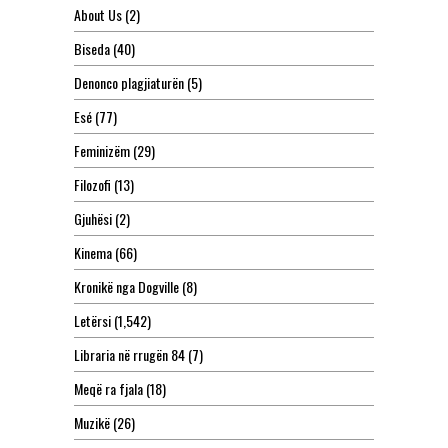
About Us
(2)
Biseda
(40)
Denonco plagjiaturën
(5)
Esé
(77)
Feminizëm
(29)
Filozofi
(13)
Gjuhësi
(2)
Kinema
(66)
Kronikë nga Dogville
(8)
Letërsi
(1,542)
Libraria në rrugën 84
(7)
Meqë ra fjala
(18)
Muzikë
(26)