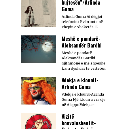
kujtesën”/Arlinda
Guma
Arlinda Guma Ai dëgjoi
telefonin të vibronte në
xhepin e xhaketës. E
Meshë e pandarë-
Aleksandër Bardhi
Meshë e pandarë-
Aleksandër Bardhi
Gjithmonë e më shpeshe
kam dyshuar të vërtetën.
Vdekja e klounit-
Arlinda Guma
Vdekja e klounit-Arlinda
Guma Një kloun u vra dje
në Aleppo.Vdekja e
Vizitë
konvaleshentit-