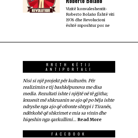
Roberto Bolaño
Vizitë konvaleshentit-
Roberto Bolaño Është viti
1976 dhe Revolucioni
është mposhtur por ne
RRETH KËTIJ
ANTIPORTALI
Nisi si një projekt për kulturën. Për
realizimin e tij bashkëpunova me disa
media. Rezultati ishte i njëjtë në të gjitha;
lexuesit më shkruanin se ajo që po bëja ishte
ndryshe nga ajo që ofronte shtypi i Tiranës,
ndërkohë që shkrimet e mia sa vinin dhe
hiqeshin nga qarkullimi...
Read More
FACEBOOK