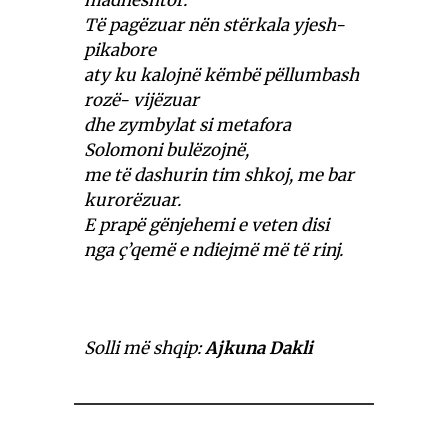
madhështor.
Të pagëzuar nën stërkala yjesh-
pikabore
aty ku kalojnë këmbë pëllumbash
rozë- vijëzuar
dhe zymbylat si metafora
Solomoni bulëzojnë,
me të dashurin tim shkoj, me bar
kurorëzuar.
E prapë gënjehemi e veten disi
nga ç’qemë e ndiejmë më të rinj.
Solli më shqip:
Ajkuna Dakli