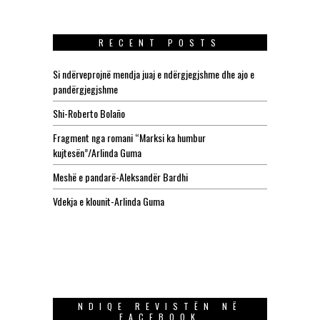
RECENT POSTS
Si ndërveprojnë mendja juaj e ndërgjegjshme dhe ajo e
pandërgjegjshme
Shi-Roberto Bolaño
Fragment nga romani “Marksi ka humbur
kujtesën”/Arlinda Guma
Meshë e pandarë-Aleksandër Bardhi
Vdekja e klounit-Arlinda Guma
NDIQE REVISTËN NË
FACEBOOK