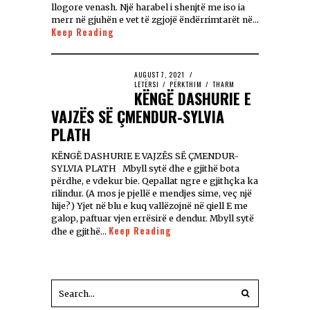
llogore venash. Një harabel i shenjtë me iso ia
merr në gjuhën e vet të zgjojë ëndërrimtarët në…
Keep Reading
AUGUST 7, 2021
LETËRSI
/
PËRKTHIM
/
THARM
KËNGË DASHURIE E
VAJZËS SË ÇMENDUR-SYLVIA
PLATH
KËNGË DASHURIE E VAJZËS SË ÇMENDUR-
SYLVIA PLATH Mbyll sytë dhe e gjithë bota
përdhe, e vdekur bie. Qepallat ngre e gjithçka ka
rilindur. (A mos je pjellë e mendjes sime, veç një
hije?) Yjet në blu e kuq vallëzojnë në qiell E me
galop, paftuar vjen errësirë e dendur. Mbyll sytë
Keep Reading
dhe e gjithë…