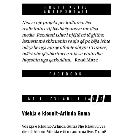
RRETH KËTIJ
ANTIPORTALI
Nisi si një projekt për kulturën. Për
realizimin e tij bashkëpunova me disa
media. Rezultati ishte i njëjtë në të gjitha;
lexuesit më shkruanin se ajo që po bëja ishte
ndryshe nga ajo që ofronte shtypi i Tiranës,
ndërkohë që shkrimet e mia sa vinin dhe
hiqeshin nga qarkullimi...
Read More
FACEBOOK
01
MË I LEXUARI I JAVES
Vdekja e klounit-Arlinda Guma
Vdekja e klounit-Arlinda Guma Një kloun u vra
dje në Aleppo.Vdekja e tij u raportua live. Pranë