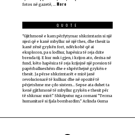
More
fotos në gazetë, …
QUOTE
"Gjithmonë e kam përfytyruar shkrimtarin si një
njeri që e kanë mbyllur në një thes, dhe thesit ia
kanë zënë grykën fort, ndërkohë që ai
eksploron, pa u lodhur, hapësira të reja drite
brenda tij. E kur nuk i gjen, i krijon ato, derisa në
fund, këto hapësira të reja krijojnë një presion të
papërballueshëm dhe e shpërthejnë grykën e
thesit. Ja përse shkrimtarët e mirë janë
revolucionarë të kulluar dhe në opozitë të
përjetshme me çdo sistem... Sepse ata duhet ta
kenë gjithmonë të mbyllur grykën e thesit për
të shkruar mirë." Shkëputur nga romani "Terma
humanitarë si fjala bombardim." Arlinda Guma