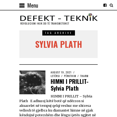
Menu
REVOLUCIONI NUK DO TЁ TRANSMETOHET
TAG ARCHIVE
SYLVIA PLATH
AUGUST 19, 2021
LETËRSI
/
PËRKTHIM
/
THARM
HIMNI I PRILLIT-
Sylvia Plath
HIMNI I PRILLIT – Sylvia
Plath E adhuroj këtë botë që ndërron si
akuarelet në tempuj qelqi veshur me shtresa
vellosh të gjelbra ku diamantet himne në gjak
këndojnë potershëm dhe lëngu i jetës ngjitet në