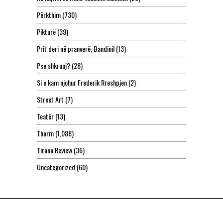
Përkthim
(730)
Pikturë
(39)
Prit deri në pranverë, Bandini!
(13)
Pse shkruaj?
(28)
Si e kam njohur Frederik Rreshpjen
(2)
Street Art
(7)
Teatër
(13)
Tharm
(1,088)
Tirana Review
(36)
Uncategorized
(60)