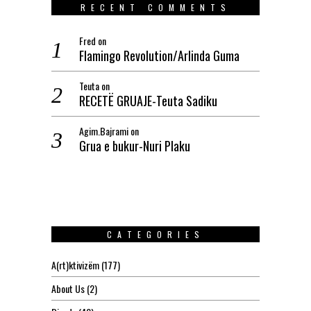
RECENT COMMENTS
Fred
on
Flamingo Revolution/Arlinda Guma
Teuta
on
RECETË GRUAJE-Teuta Sadiku
Agim.Bajrami
on
Grua e bukur-Nuri Plaku
CATEGORIES
A(rt)ktivizëm
(177)
About Us
(2)