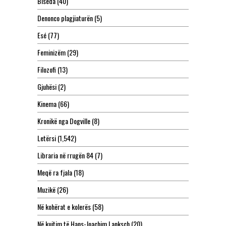
Biseda
(40)
Denonco plagjiaturën
(5)
Esé
(77)
Feminizëm
(29)
Filozofi
(13)
Gjuhësi
(2)
Kinema
(66)
Kronikë nga Dogville
(8)
Letërsi
(1,542)
Libraria në rrugën 84
(7)
Meqë ra fjala
(18)
Muzikë
(26)
Në kohërat e kolerës
(58)
Në kujtim të Hans-Joachim Lanksch
(20)