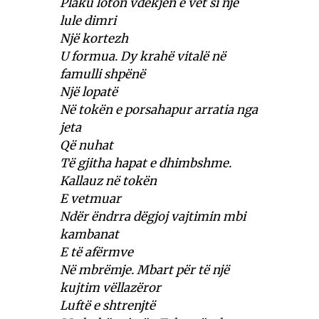
Plaku loton vdekjen e vet si një
lule dimri
Një kortezh
U formua. Dy krahë vitalë në
famulli shpënë
Një lopatë
Në tokën e porsahapur arratia nga
jeta
Që nuhat
Të gjitha hapat e dhimbshme.
Kallauz në tokën
E vetmuar
Ndër ëndrra dëgjoj vajtimin mbi
kambanat
E të afërmve
Në mbrëmje. Mbart për të një
kujtim vëllazëror
Luftë e shtrenjtë