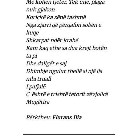
Me kohën tjetër. Tek unë, plaga
nuk gjakon
Koriçkë ka zënë tashmë
Nga zjarri që përqafon sobën e
kuqe
Shkarpat ndër krahë
Kam kaq ethe sa dua krejt botën
ta pi
Dhe dallgët e saj
Dhimbje ngulur thellë si një lis
mbi truall
I pafjalë
Ç ‘është e trishtë tetorit zëvjollcë
Mugëtira
Përktheu:
Flurans Ilia