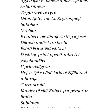
Nga hapat e maleve midis rrjedhës
së burimeve
Të gurrave të tyre
Ditën tjetër me ta. Krye engjëjt
bukolikë
O relike
E ëmbël e një fëmijërie të pagjasë!
Dikush midis tyre hesht
Është Fritzi. Ndoshta ai
Dashi që prin kopenë, mbreti i
vagabondëve
U prin dallgëve
Hejza. Që e bënë fatkeq! Njëherazi
mburoja
Gurrë stralli
Kundër të cilit Koha e pat përdorur
limën
Sublimen