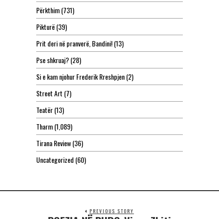
Përkthim
(731)
Pikturë
(39)
Prit deri në pranverë, Bandini!
(13)
Pse shkruaj?
(28)
Si e kam njohur Frederik Rreshpjen
(2)
Street Art
(7)
Teatër
(13)
Tharm
(1,089)
Tirana Review
(36)
Uncategorized
(60)
PREVIOUS STORY