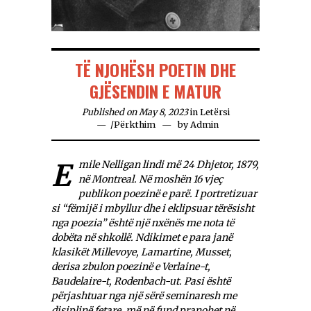
TË NJOHËSH POETIN DHE
GJËSENDIN E MATUR
Published on May 8, 2023
in
Letërsi
/
Përkthim
by
Admin
Emile Nelligan lindi më 24 Dhjetor, 1879,
në Montreal. Në moshën 16 vjeç
publikon poezinë e parë. I portretizuar
si “fëmijë i mbyllur dhe i eklipsuar tërësisht
nga poezia” është një nxënës me nota të
dobëta në shkollë. Ndikimet e para janë
klasikët Millevoye, Lamartine, Musset,
derisa zbulon poezinë e Verlaine-t,
Baudelaire-t, Rodenbach-ut. Pasi është
përjashtuar nga një sërë seminaresh me
disiplinë fetare, më në fund pranohet në