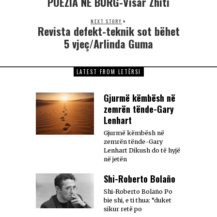
POEZIA NË BURG-Visar Zhiti
NEXT STORY
Revista defekt-teknik sot bëhet
5 vjeç/Arlinda Guma
LATEST FROM LETËRSI
Gjurmë këmbësh në
zemrën tënde-Gary
Lenhart
Gjurmë këmbësh në
zemrën tënde-Gary
Lenhart Dikush do të hyjë
në jetën
Shi-Roberto Bolaño
Shi-Roberto Bolaño Po
bie shi, e ti thua: “duket
sikur retë po