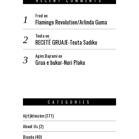
RECENT COMMENTS
Fred
on
Flamingo Revolution/Arlinda Guma
Teuta
on
RECETË GRUAJE-Teuta Sadiku
Agim.Bajrami
on
Grua e bukur-Nuri Plaku
CATEGORIES
A(rt)ktivizëm
(177)
About Us
(2)
Biseda
(40)