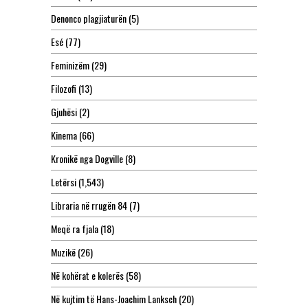
Denonco plagjiaturën
(5)
Esé
(77)
Feminizëm
(29)
Filozofi
(13)
Gjuhësi
(2)
Kinema
(66)
Kronikë nga Dogville
(8)
Letërsi
(1,543)
Libraria në rrugën 84
(7)
Meqë ra fjala
(18)
Muzikë
(26)
Në kohërat e kolerës
(58)
Në kujtim të Hans-Joachim Lanksch
(20)