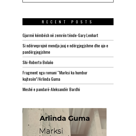
RECENT POSTS
Gjurmë këmbësh në zemrën tënde-Gary Lenhart
Si ndërveprojnë mendja juaj e ndërgjegjshme dhe ajo e
pandërgjegjshme
Shi-Roberto Bolaño
Fragment nga romani “Marksi ka humbur
kujtesën”/Arlinda Guma
Meshë e pandarë-Aleksandër Bardhi