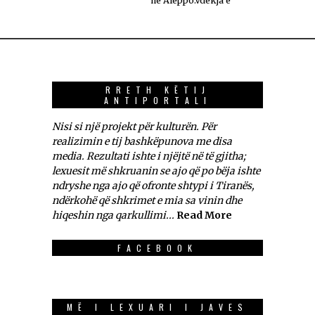
në Aleppo.Vdekja e
RRETH KËTIJ
ANTIPORTALI
Nisi si një projekt për kulturën. Për
realizimin e tij bashkëpunova me disa
media. Rezultati ishte i njëjtë në të gjitha;
lexuesit më shkruanin se ajo që po bëja ishte
ndryshe nga ajo që ofronte shtypi i Tiranës,
ndërkohë që shkrimet e mia sa vinin dhe
hiqeshin nga qarkullimi...
Read More
FACEBOOK
MË I LEXUARI I JAVES