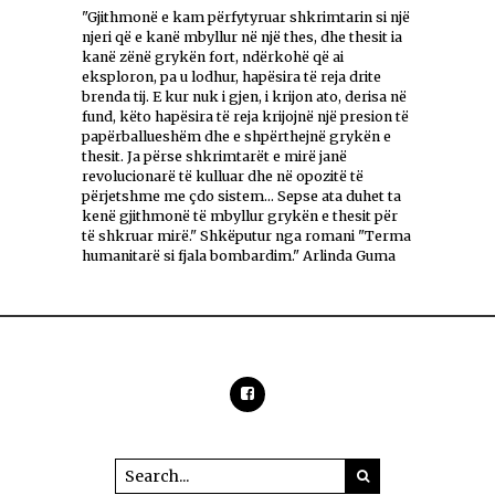
"Gjithmonë e kam përfytyruar shkrimtarin si një
njeri që e kanë mbyllur në një thes, dhe thesit ia
kanë zënë grykën fort, ndërkohë që ai
eksploron, pa u lodhur, hapësira të reja drite
brenda tij. E kur nuk i gjen, i krijon ato, derisa në
fund, këto hapësira të reja krijojnë një presion të
papërballueshëm dhe e shpërthejnë grykën e
thesit. Ja përse shkrimtarët e mirë janë
revolucionarë të kulluar dhe në opozitë të
përjetshme me çdo sistem... Sepse ata duhet ta
kenë gjithmonë të mbyllur grykën e thesit për
të shkruar mirë." Shkëputur nga romani "Terma
humanitarë si fjala bombardim." Arlinda Guma