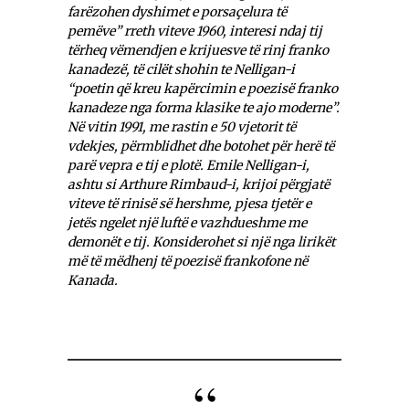
farëzohen dyshimet e porsaçelura të
pemëve” rreth viteve 1960, interesi ndaj tij
tërheq vëmendjen e krijuesve të rinj franko
kanadezë, të cilët shohin te Nelligan-i
“poetin që kreu kapërcimin e poezisë franko
kanadeze nga forma klasike te ajo moderne”.
Në vitin 1991, me rastin e 50 vjetorit të
vdekjes, përmblidhet dhe botohet për herë të
parë vepra e tij e plotë. Emile Nelligan-i,
ashtu si Arthure Rimbaud-i, krijoi përgjatë
viteve të rinisë së hershme, pjesa tjetër e
jetës ngelet një luftë e vazhdueshme me
demonët e tij. Konsiderohet si një nga lirikët
më të mëdhenj të poezisë frankofone në
Kanada.