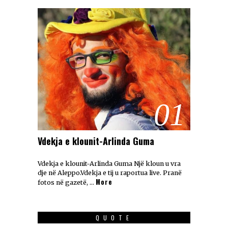
01
Vdekja e klounit-Arlinda Guma
Vdekja e klounit-Arlinda Guma Një kloun u vra
dje në Aleppo.Vdekja e tij u raportua live. Pranë
More
fotos në gazetë, …
QUOTE