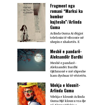
Fragment nga
romani “Marksi ka
humbur
kujtesën”/Arlinda
Guma
Arlinda Guma Ai dëgjoi
telefonin të vibronte në
xhepin e xhaketës. E
Meshë e pandarë-
Aleksandër Bardhi
Meshë e pandarë-
Aleksandër Bardhi
Gjithmonë e më shpeshe
kam dyshuar të vërtetën.
Vdekja e klounit-
Arlinda Guma
Vdekja e klounit-Arlinda
Guma Një kloun u vra dje