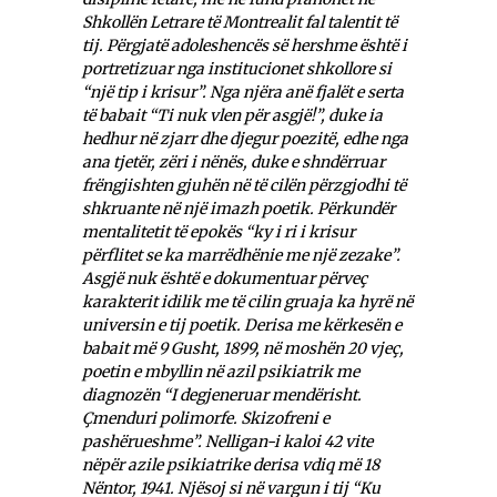
Shkollën Letrare të Montrealit fal talentit të
tij. Përgjatë adoleshencës së hershme është i
portretizuar nga institucionet shkollore si
“një tip i krisur”. Nga njëra anë fjalët e serta
të babait “Ti nuk vlen për asgjë!”, duke ia
hedhur në zjarr dhe djegur poezitë, edhe nga
ana tjetër, zëri i nënës, duke e shndërruar
frëngjishten gjuhën në të cilën përzgjodhi të
shkruante në një imazh poetik. Përkundër
mentalitetit të epokës “ky i ri i krisur
përflitet se ka marrëdhënie me një zezake”.
Asgjë nuk është e dokumentuar përveç
karakterit idilik me të cilin gruaja ka hyrë në
universin e tij poetik. Derisa me kërkesën e
babait më 9 Gusht, 1899, në moshën 20 vjeç,
poetin e mbyllin në azil psikiatrik me
diagnozën “I degjeneruar mendërisht.
Çmenduri polimorfe. Skizofreni e
pashërueshme”. Nelligan-i kaloi 42 vite
nëpër azile psikiatrike derisa vdiq më 18
Nëntor, 1941. Njësoj si në vargun i tij “Ku