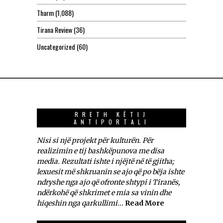
Tharm
(1,088)
Tirana Review
(36)
Uncategorized
(60)
RRETH KËTIJ
ANTIPORTALI
Nisi si një projekt për kulturën. Për
realizimin e tij bashkëpunova me disa
media. Rezultati ishte i njëjtë në të gjitha;
lexuesit më shkruanin se ajo që po bëja ishte
ndryshe nga ajo që ofronte shtypi i Tiranës,
ndërkohë që shkrimet e mia sa vinin dhe
hiqeshin nga qarkullimi...
Read More