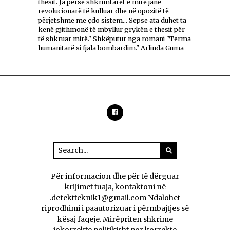
thesit. Ja përse shkrimtarët e mirë janë
revolucionarë të kulluar dhe në opozitë të
përjetshme me çdo sistem... Sepse ata duhet ta
kenë gjithmonë të mbyllur grykën e thesit për
të shkruar mirë." Shkëputur nga romani "Terma
humanitarë si fjala bombardim." Arlinda Guma
Për informacion dhe për të dërguar
krijimet tuaja, kontaktoni në
.defektteknik1@gmail.com Ndalohet
riprodhimi i paautorizuar i përmbajtjes së
kësaj faqeje. Mirëpriten shkrime