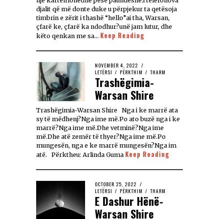
një kartëmonedhë pesë paundëshe.i telefonova
djalit që më donte duke u përpjekur ta qetësoja
timbrin e zërit i thashë “hello”ai tha, Warsan,
çfarë ke, çfarë ka ndodhur?unë jam lutur, dhe
Keep Reading
këto qenkan me sa…
NOVEMBER 4, 2022
LETËRSI
/
PËRKTHIM
/
THARM
Trashëgimia-
Warsan Shire
Trashëgimia-Warsan Shire Nga i ke marrë ata
sy të mëdhenj?Nga ime më.Po ato buzë nga i ke
marrë?Nga ime më.Dhe vetminë?Nga ime
më.Dhe atë zemër të thyer?Nga ime më.Po
mungesën, nga e ke marrë mungesën?Nga im
Keep Reading
atë. Përktheu: Arlinda Guma
OCTOBER 25, 2022
LETËRSI
/
PËRKTHIM
/
THARM
E Dashur Hënë-
Warsan Shire