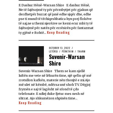
E Dashur Hënë-Warsan Shire E dashur Hënë,
Ne të fajësojmë ty për përmbytjet për gjakun që
derdhetpër burrat që janë edhe ujqër dhe, edhe
pse ti mund të tërhiqeshbatica hyn prej flokëve
të saj,ne u themi njerëzve se kemi ecur mbi ty të
fajësojmë për natën për errësirën për fantazmat
Keep Reading
ty gjënë e ftohtë…
OCTOBER 13, 2022
LETËRSI
/
PËRKTHIM
/
THARM
Suvenir-Warsan
Shire
Suvenir-Warsan Shire Them se kam sjellë
luftën me vete në lëkurën time, një qefin që më
rrotullon kafkën, materie nën thonjtë e mi.Ajo
më ulet në këmbë, ndërsa unë shoh TV. Dëgjoj
frymën e saj të lagësht në sfond të çdo
telefonate. E ndiej duke fjetur mes nesh në
shtrat. Ajo shkumëzon shpinën time…
Keep Reading