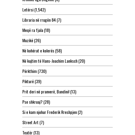
Letërsi
(1,542)
Libraria në rrugën 84
(7)
Meqë ra fjala
(18)
Muzikë
(26)
Në kohërat e kolerës
(58)
Në kujtim të Hans-Joachim Lanksch
(20)
Përkthim
(730)
Pikturë
(39)
Prit deri në pranverë, Bandini!
(13)
Pse shkruaj?
(28)
Si e kam njohur Frederik Rreshpjen
(2)
Street Art
(7)
Teatër
(13)