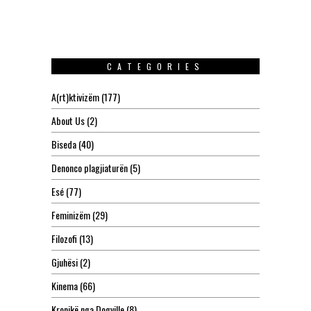
CATEGORIES
A(rt)ktivizëm
(177)
About Us
(2)
Biseda
(40)
Denonco plagjiaturën
(5)
Esé
(77)
Feminizëm
(29)
Filozofi
(13)
Gjuhësi
(2)
Kinema
(66)
Kronikë nga Dogville
(8)