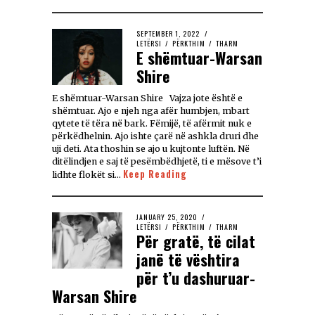
SEPTEMBER 1, 2022
LETËRSI
/
PËRKTHIM
/
THARM
E shëmtuar-Warsan
Shire
E shëmtuar-Warsan Shire Vajza jote është e
shëmtuar. Ajo e njeh nga afër humbjen, mbart
qytete të tëra në bark. Fëmijë, të afërmit nuk e
përkëdhelnin. Ajo ishte çarë në ashkla druri dhe
uji deti. Ata thoshin se ajo u kujtonte luftën. Në
ditëlindjen e saj të pesëmbëdhjetë, ti e mësove t’i
Keep Reading
lidhte flokët si…
JANUARY 25, 2020
LETËRSI
/
PËRKTHIM
/
THARM
Për gratë, të cilat
janë të vështira
për t’u dashuruar-
Warsan Shire