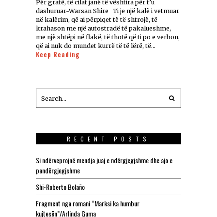
Për gratë, të cilat janë të vështira për t’u
dashuruar-Warsan Shire Ti je një kalë i vetmuar
në kalërim, që ai përpiqet të të shtrojë, të
krahason me një autostradë të pakalueshme,
me një shtëpi në flakë, të thotë që ti po e verbon,
që ai nuk do mundet kurrë të të lërë, të…
Keep Reading
RECENT POSTS
Si ndërveprojnë mendja juaj e ndërgjegjshme dhe ajo e
pandërgjegjshme
Shi-Roberto Bolaño
Fragment nga romani “Marksi ka humbur
kujtesën”/Arlinda Guma