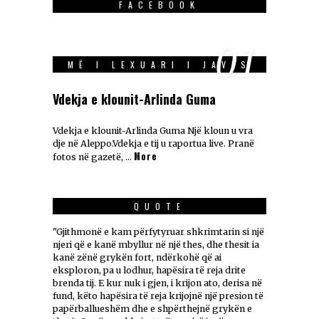
FACEBOOK
01
MË I LEXUARI I JAVES
Vdekja e klounit-Arlinda Guma
Vdekja e klounit-Arlinda Guma Një kloun u vra
dje në Aleppo.Vdekja e tij u raportua live. Pranë
More
fotos në gazetë, …
QUOTE
"Gjithmonë e kam përfytyruar shkrimtarin si një
njeri që e kanë mbyllur në një thes, dhe thesit ia
kanë zënë grykën fort, ndërkohë që ai
eksploron, pa u lodhur, hapësira të reja drite
brenda tij. E kur nuk i gjen, i krijon ato, derisa në
fund, këto hapësira të reja krijojnë një presion të
papërballueshëm dhe e shpërthejnë grykën e