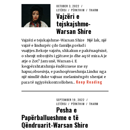
OCTOBER 3, 2022
LETËRSI
/
PËRKTHIM
/
THARM
Vajzëri e
tejskajshme-
Warsan Shire
Vajzëri e tejskajshme-Warsan Shire Një lak, një
vajzë e lindurpër çdo familje,prelud i
vuajtjes.Bekoje vajzën, shkakun e pakënaqësisë,
o shenjt mbrojtës i gjërave jo dhe aq të mira.A je
atje o Zot? Jam unë, Warsan-i. E
keqpërshtatshmja ëndërruese me sy
hapur,obsesivja, e pashoqërueshmja.Lindur nga
një ninullë duke vajtuar melaninën;për shenjat e
Keep Reading
para të ngjyrëskontrollohen…
SEPTEMBER 19, 2022
LETËRSI
/
PËRKTHIM
/
THARM
Pesha e
Papërballueshme e të
Qëndruarit-Warsan Shire