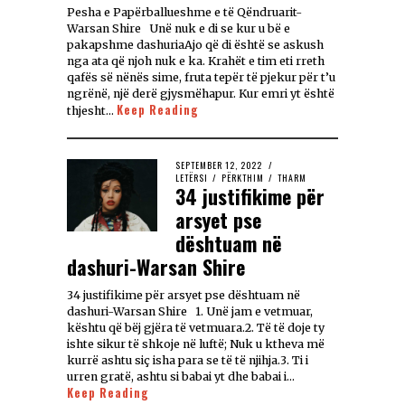
Pesha e Papërballueshme e të Qëndruarit-
Warsan Shire Unë nuk e di se kur u bë e
pakapshme dashuriaAjo që di është se askush
nga ata që njoh nuk e ka. Krahët e tim eti rreth
qafës së nënës sime, fruta tepër të pjekur për t’u
ngrënë, një derë gjysmëhapur. Kur emri yt është
Keep Reading
thjesht…
SEPTEMBER 12, 2022
LETËRSI
/
PËRKTHIM
/
THARM
34 justifikime për
arsyet pse
dështuam në
dashuri-Warsan Shire
34 justifikime për arsyet pse dështuam në
dashuri-Warsan Shire 1. Unë jam e vetmuar,
kështu që bëj gjëra të vetmuara.2. Të të doje ty
ishte sikur të shkoje në luftë; Nuk u ktheva më
kurrë ashtu siç isha para se të të njihja.3. Ti i
urren gratë, ashtu si babai yt dhe babai i…
Keep Reading