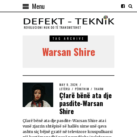
Menu
REVOLUCIONI NUK DO TЁ TRANSMETOHET
TAG ARCHIVE
Warsan Shire
MAY 9, 2024
LETËRSI
/
PËRKTHIM
/
THARM
Çfarë bënë ata dje
pasdite-Warsan
Shire
Çfarë bënë ata dje pasdite-Warsan Shire ata i
vunë zjarrin shtëpisë së hallës sime unë qava
ashtu siç bëjnë gratë në televizore kruspulluarsi