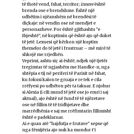
të thotë vend, fshat, territor;
innere
është
brenda ose e brendshme. Është një
udhëtim i njëanshëm në brendësi të
diçkaje: në vendin ose në mendjet e
personazheve. Por është gjithashtu “e
thjeshtë”, në kuptimin që është ajo që duket
të jetë. Lexuesi që kërkon një kuptim
themelor do të jetë i frustruar – më mirë të
shkojë me rrjedhën.
Veprimi, ashtu siç ai është, ndjek një tjetër
tregimtar të ngjashëm me Handke-n, nga
shtëpia e tij në periferi të Parisit në fshat,
ku fokusi kalon te gruaja e re tek e cila
rrëfyesi po udhëton për ta takuar. E njohur
si Alexia (i cili mund të jetë ose jo emri i saj
aktual), ajo është në fund të të njëzetave
ose në fillim të të tridhjetave dhe
marrëdhënia e saj me rrëfimtarin fillimisht
është e padeklaruar.
Ai e quan atë “hajdutja e frutave” sepse që
nga fëmijëria ajo nuk ka mundur t’i