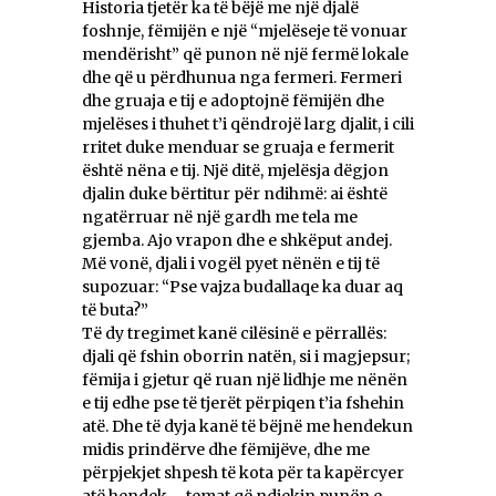
Historia tjetër ka të bëjë me një djalë
foshnje, fëmijën e një “mjelëseje të vonuar
mendërisht” që punon në një fermë lokale
dhe që u përdhunua nga fermeri. Fermeri
dhe gruaja e tij e adoptojnë fëmijën dhe
mjelëses i thuhet t’i qëndrojë larg djalit, i cili
rritet duke menduar se gruaja e fermerit
është nëna e tij. Një ditë, mjelësja dëgjon
djalin duke bërtitur për ndihmë: ai është
ngatërruar në një gardh me tela me
gjemba. Ajo vrapon dhe e shkëput andej.
Më vonë, djali i vogël pyet nënën e tij të
supozuar: “Pse vajza budallaqe ka duar aq
të buta?”
Të dy tregimet kanë cilësinë e përrallës:
djali që fshin oborrin natën, si i magjepsur;
fëmija i gjetur që ruan një lidhje me nënën
e tij edhe pse të tjerët përpiqen t’ia fshehin
atë. Dhe të dyja kanë të bëjnë me hendekun
midis prindërve dhe fëmijëve, dhe me
përpjekjet shpesh të kota për ta kapërcyer
atë hendek – temat që ndjekin punën e