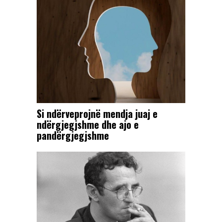
Si ndërveprojnë mendja juaj e
ndërgjegjshme dhe ajo e
pandërgjegjshme