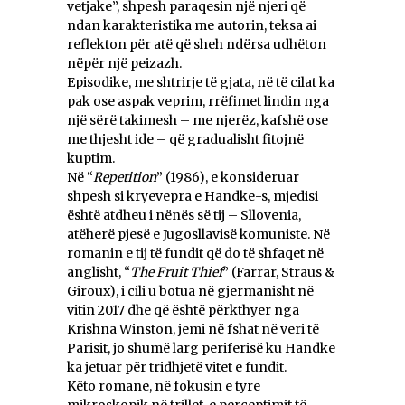
vetjake”, shpesh paraqesin një njeri që
ndan karakteristika me autorin, teksa ai
reflekton për atë që sheh ndërsa udhëton
nëpër një peizazh.
Episodike, me shtrirje të gjata, në të cilat ka
pak ose aspak veprim, rrëfimet lindin nga
një sërë takimesh – me njerëz, kafshë ose
me thjesht ide – që gradualisht fitojnë
kuptim.
Në “
Repetition
” (1986), e konsideruar
shpesh si kryevepra e Handke-s, mjedisi
është atdheu i nënës së tij – Sllovenia,
atëherë pjesë e Jugosllavisë komuniste. Në
romanin e tij të fundit që do të shfaqet në
anglisht, “
The Fruit
Thief
” (Farrar, Straus &
Giroux), i cili u botua në gjermanisht në
vitin 2017 dhe që është përkthyer nga
Krishna Winston, jemi në fshat në veri të
Parisit, jo shumë larg periferisë ku Handke
ka jetuar për tridhjetë vitet e fundit.
Këto romane, në fokusin e tyre
mikroskopik në trillet e perceptimit të