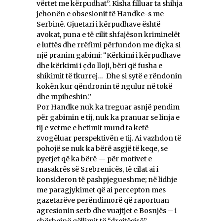
vërtet me kërpudhat”. Kisha filluar ta shihja
jehonën e obsesionit të Handke-s me
Serbinë. Gjuetari i kërpudhave është
avokat, puna e të cilit shfajëson kriminelët
e luftës dhe rrëfimi përfundon me diçka si
një pranim gabimi: “Kërkimi i kërpudhave
dhe kërkimi i çdo lloji, bëri që fusha e
shikimit të tkurrej… Dhe si sytë e rëndonin
kokën kur qëndronin të ngulur në tokë
dhe mpiheshin.”
Por Handke nuk ka treguar asnjë pendim
për gabimin e tij, nuk ka pranuar se linja e
tij e vetme e hetimit mund ta ketë
zvogëluar perspektivën e tij. Ai vazhdon të
pohojë se nuk ka bërë asgjë të keqe, se
pyetjet që ka bërë — për motivet e
masakrës së Srebrenicës, të cilat ai i
konsideron të pashpjegueshme; në lidhje
me paragjykimet që ai percepton mes
gazetarëve perëndimorë që raportuan
agresionin serb dhe vuajtjet e Bosnjës – i
shërbejnë qëllimit të “drejtësisë”.