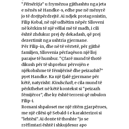
“
Përsëritja
” u frymëzua gjithashtu nga jeta
e nënës së Handke-s, edhe pse në mënyrë
jo të drejtpërdrejtë. Ai ndjek protagonistin,
Filip Kobal, në një udhëtim nëpër Slloveni
në kërkim të një vëllai më të madh, i cili
është zhdukur prej dy dekadash, që prej
dezertimit nga ushtria gjermane.
Për Filip-in, dhe në të vërtetë, për gjithë
familjen, Sllovenia përfaqëson një lloj
parajse të humbur. “Çfarë mund të thotë
dikush për të shprehur përvojën e
njëkohshme të fëmijërisë dhe peizazhit?”
pyet Handke. Ka një fjalë gjermane për
këtë, natyrisht:
Kindschaft
, e cila mund të
përkthehet në këtë kontekst si “peizazh
fëmijëror”, dhe ky është terreni që mbulon
Filip-i.
Romani shpaloset me një ritëm gjarpërues,
me një cilësi që Sebald-i e karakterizoi si
“lehtësi”. Ai donte të thoshte “jo se
rrëfimtari është i shkujdesur apo