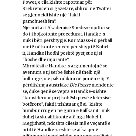
Power, e cila kishte raportuar për
Srebrenicën si gazetare, shkroi në Twitter
se gjenocidi ishte një “fakt i
pamohueshëm”.
Një anëtar i Akademisë Suedeze njoftoi se
do t’i bojkotonte procedurat. Handke-s
nuk i bëri përshtypje. Kur Maass-i u përball
me të në konferencën për shtyp të Nobel-
it, Handke i hodhi poshtë pyetjet e tij si
“boshe dhe injorante”.
Mbrojtësit e Handke-s argumentojnë se
aventura e tij serbe është në thelb një
bullungë, me pak ndikim në punën e tij. E
përditshmja austriake
Die Presse
mendonte
se, duke qenë se vepra e Handke-s ishte
“konsideruar prej kohësh pjesë e letërsisë
botërore”, fakti i trishtuar që ai “kishte
humbur rrugën në gjirin e Ballkanit” nuk
duhej ta skualifikonte atë nga Nobel-i.
Megjithatë, ndoshta cilësia më e veçantë e
artit të Handke-s është se ai ka qenë
gjithmonë i pandashëm nga personaliteti i