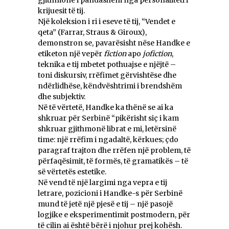
krijuesit të tij.
Një koleksion i ri i eseve të tij, “Vendet e
qeta” (Farrar, Straus & Giroux),
demonstron se, pavarësisht nëse Handke e
etiketon një vepër
fiction
apo
jofiction
,
teknika e tij mbetet pothuajse e njëjtë –
toni diskursiv, rrëfimet gërvishtëse dhe
ndërlidhëse, këndvështrimi i brendshëm
dhe subjektiv.
Në të vërtetë, Handke ka thënë se ai ka
shkruar për Serbinë “pikërisht siç i kam
shkruar gjithmonë librat e mi, letërsinë
time: një rrëfim i ngadaltë, kërkues; çdo
paragraf trajton dhe rrëfen një problem, të
përfaqësimit, të formës, të gramatikës – të
së vërtetës estetike.
Në vend të një largimi nga vepra e tij
letrare, pozicioni i Handke-s për Serbinë
mund të jetë një pjesë e tij – një pasojë
logjike e eksperimentimit postmodern, për
të cilin ai është bërë i njohur prej kohësh.