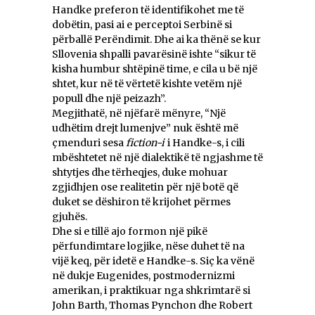
Handke preferon të identifikohet me të
dobëtin, pasi ai e perceptoi Serbinë si
përballë Perëndimit. Dhe ai ka thënë se kur
Sllovenia shpalli pavarësinë ishte “sikur të
kisha humbur shtëpinë time, e cila u bë një
shtet, kur në të vërtetë kishte vetëm një
popull dhe një peizazh”.
Megjithatë, në njëfarë mënyre, “Një
udhëtim drejt lumenjve” nuk është më
çmenduri sesa
fiction-i
i Handke-s, i cili
mbështetet në një dialektikë të ngjashme të
shtytjes dhe tërheqjes, duke mohuar
zgjidhjen ose realitetin për një botë që
duket se dëshiron të krijohet përmes
gjuhës.
Dhe si e tillë ajo formon një pikë
përfundimtare logjike, nëse duhet të na
vijë keq, për idetë e Handke-s. Siç ka vënë
në dukje Eugenides, postmodernizmi
amerikan, i praktikuar nga shkrimtarë si
John Barth, Thomas Pynchon dhe Robert