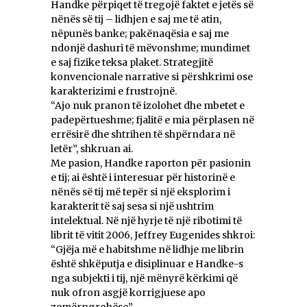
Handke përpiqet të tregojë faktet e jetës së
nënës së tij – lidhjen e saj me të atin,
nëpunës banke; pakënaqësia e saj me
ndonjë dashuri të mëvonshme; mundimet
e saj fizike teksa plaket. Strategjitë
konvencionale narrative si përshkrimi ose
karakterizimi e frustrojnë.
“Ajo nuk pranon të izolohet dhe mbetet e
padepërtueshme; fjalitë e mia përplasen në
errësirë ​​dhe shtrihen të shpërndara në
letër”, shkruan ai.
Me pasion, Handke raporton për pasionin
e tij; ai është i interesuar për historinë e
nënës së tij më tepër si një eksplorim i
karakterit të saj sesa si një ushtrim
intelektual. Në një hyrje të një ribotimi të
librit të vitit 2006, Jeffrey Eugenides shkroi:
“Gjëja më e habitshme në lidhje me librin
është shkëputja e disiplinuar e Handke-s
nga subjekti i tij, një mënyrë kërkimi që
nuk ofron asgjë korrigjuese apo
zemërngrohëse”.