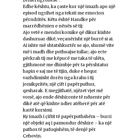
Edhe kështu, ka çaste kur një imazh apo një
episod ngrihet nga teksti me emocion
përndritës. Këtu është Handke për
marrëdhënien e nënës së tij:
Ajo vetë e mendoi komike që dikur kishte
dashuruar dikë, veçanërisht një burrë si ai.
Ai ishte më shtatshkurtër se ajo, shumë vite
më i madh dhe pothuajse tullac; ajo ecte
përkrah tij me këpucë me taka të ulëta,
gjithmonë me dhimbje për ta përshtatur
hapin e saj me të tijin, duke e hequr
vazhdimisht dorën nga krahu i tij
jomikpritës; një çift i papërputhur,
qesharak. E megjithatë, njëzet vjet më
vonë, ajo ende dëshironte të nduente për
dikë atë që kishte ndier atëherë për atë
kartë kursimi.
Ky imazh i çiftit të papërputhshëm – burri
një objekt aq i pamundur dëshire – ka një
pathos të pafuqishëm, të denjë për
Çehovin.