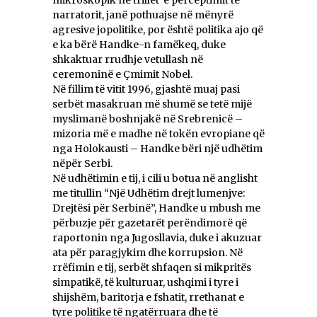
narratorit, janë pothuajse në mënyrë
agresive jopolitike, por është politika ajo që
e ka bërë Handke-n famëkeq, duke
shkaktuar rrudhje vetullash në
ceremoninë e Çmimit Nobel.
Në fillim të vitit 1996, gjashtë muaj pasi
serbët masakruan më shumë se tetë mijë
myslimanë boshnjakë në Srebrenicë –
mizoria më e madhe në tokën evropiane që
nga Holokausti – Handke bëri një udhëtim
nëpër Serbi.
Në udhëtimin e tij, i cili u botua në anglisht
me titullin “Një Udhëtim drejt lumenjve:
Drejtësi për Serbinë”, Handke u mbush me
përbuzje për gazetarët perëndimorë që
raportonin nga Jugosllavia, duke i akuzuar
ata për paragjykim dhe korrupsion. Në
rrëfimin e tij, serbët shfaqen si mikpritës
simpatikë, të kulturuar, ushqimi i tyre i
shijshëm, baritorja e fshatit, rrethanat e
tyre politike të ngatërruara dhe të