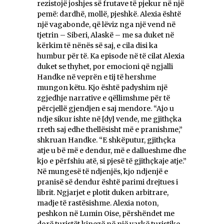
rezistojë joshjes së frutave të pjekur në një
pemë: dardhë, mollë, pjeshkë. Alexia është
një vagabonde, që lëviz nga një vend në
tjetrin – Siberi, Alaskë – me sa duket në
kërkim të nënës së saj, e cila disi ka
humbur për të. Ka episode në të cilat Alexia
duket se thyhet, por emocioni që ngjalli
Handke në veprën e tij të hershme
mungon këtu. Kjo është padyshim një
zgjedhje narrative e qëllimshme për të
përcjellë gjendjen e saj mendore. “Ajo u
ndje sikur ishte në [dy] vende, me gjithçka
rreth saj edhe thellësisht më e pranishme,”
shkruan Handke. “E shkëputur, gjithçka
atje u bë më e dendur, më e dallueshme dhe
kjo e përfshiu atë, si pjesë të gjithçkaje atje.”
Në mungesë të ndjenjës, kjo ndjenjë e
pranisë së dendur është parimi drejtues i
librit. Ngjarjet e plotit duken arbitrare,
madje të rastësishme. Alexia noton,
peshkon në Lumin Oise, përshëndet me
dorë turistët kinezë në një varkë turistike,