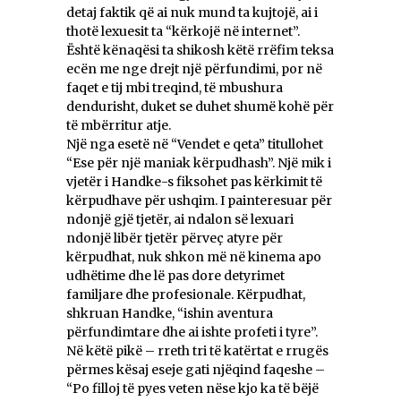
detaj faktik që ai nuk mund ta kujtojë, ai i
thotë lexuesit ta “kërkojë në internet”.
Është kënaqësi ta shikosh këtë rrëfim teksa
ecën me nge drejt një përfundimi, por në
faqet e tij mbi treqind, të mbushura
dendurisht, duket se duhet shumë kohë për
të mbërritur atje.
Një nga esetë në “Vendet e qeta” titullohet
“Ese për një maniak kërpudhash”. Një mik i
vjetër i Handke-s fiksohet pas kërkimit të
kërpudhave për ushqim. I painteresuar për
ndonjë gjë tjetër, ai ndalon së lexuari
ndonjë libër tjetër përveç atyre për
kërpudhat, nuk shkon më në kinema apo
udhëtime dhe lë pas dore detyrimet
familjare dhe profesionale. Kërpudhat,
shkruan Handke, “ishin aventura
përfundimtare dhe ai ishte profeti i tyre”.
Në këtë pikë – rreth tri të katërtat e rrugës
përmes kësaj eseje gati njëqind faqeshe –
“Po filloj të pyes veten nëse kjo ka të bëjë