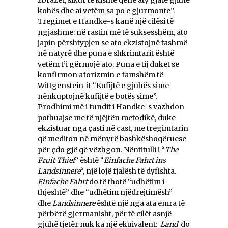
kohës dhe ai vetëm sa po e gjurmonte”.
Tregimet e Handke-s kanë një cilësi të
ngjashme: në rastin më të suksesshëm, ato
japin përshtypjen se ato ekzistojnë tashmë
në natyrë dhe puna e shkrimtarit është
vetëm t’i gërmojë ato. Puna e tij duket se
konfirmon aforizmin e famshëm të
Wittgenstein-it “Kufijtë e gjuhës sime
nënkuptojnë kufijtë e botës sime”.
Prodhimi më i fundit i Handke-s vazhdon
pothuajse me të njëjtën metodikë, duke
ekzistuar nga çasti në çast, me tregimtarin
që mediton në mënyrë bashkëshoqëruese
për çdo gjë që vëzhgon. Nëntitulli i “
The
Fruit Thief
” është “
Einfache Fahrt
ins
Landsinnere
“, një lojë fjalësh të dyfishta.
Einfache Fahrt
do të thotë “udhëtim i
thjeshtë” dhe “udhëtim njëdrejtimësh”
dhe
Landsinnere
është një nga ata emra të
përbërë gjermanisht, për të cilët asnjë
gjuhë tjetër nuk ka një ekuivalent:
Land
do