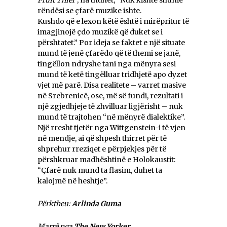
rëndësi se çfarë muzike ishte.
Kushdo që e lexon këtë është i mirëpritur të
imagjinojë çdo muzikë që duket se i
përshtatet.” Por ideja se faktet e një situate
mund të jenë çfarëdo që të themi se janë,
tingëllon ndryshe tani nga mënyra sesi
mund të ketë tingëlluar tridhjetë apo dyzet
vjet më parë. Disa realitete – varret masive
në Srebrenicë, ose, më së fundi, rezultati i
një zgjedhjeje të zhvilluar ligjërisht – nuk
mund të trajtohen “në mënyrë dialektike”.
Një rresht tjetër nga Wittgenstein-i të vjen
në mendje, ai që shpesh thirret për të
shprehur rreziqet e përpjekjes për të
përshkruar madhështinë e Holokaustit:
“Çfarë nuk mund ta flasim, duhet ta
kalojmë në heshtje”.
Përktheu:
Arlinda Guma
Marrë nga
The New Yorker