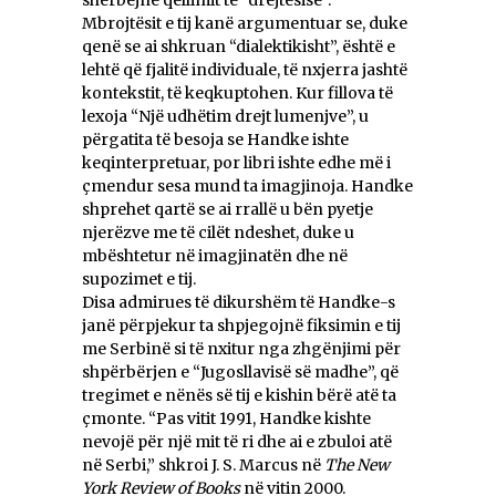
Mbrojtësit e tij kanë argumentuar se, duke
qenë se ai shkruan “dialektikisht”, është e
lehtë që fjalitë individuale, të nxjerra jashtë
kontekstit, të keqkuptohen. Kur fillova të
lexoja “Një udhëtim drejt lumenjve”, u
përgatita të besoja se Handke ishte
keqinterpretuar, por libri ishte edhe më i
çmendur sesa mund ta imagjinoja. Handke
shprehet qartë se ai rrallë u bën pyetje
njerëzve me të cilët ndeshet, duke u
mbështetur në imagjinatën dhe në
supozimet e tij.
Disa admirues të dikurshëm të Handke-s
janë përpjekur ta shpjegojnë fiksimin e tij
me Serbinë si të nxitur nga zhgënjimi për
shpërbërjen e “Jugosllavisë së madhe”, që
tregimet e nënës së tij e kishin bërë atë ta
çmonte. “Pas vitit 1991, Handke kishte
nevojë për një mit të ri dhe ai e zbuloi atë
në Serbi,” shkroi J. S. Marcus në
The New
York Review
of
Books
në vitin 2000.