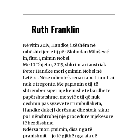
Ruth Franklin
Në vitin 2019, Handke, i zëshëm në
mbështetjen e tij për Slobodan Milošević-
in, fitoi Çmimin Nobel.
Më 10 Dhjetor, 2019, shkrimtari austriak
Peter Handke mori çmimin Nobel në
Letërsi. Nëse ndiente krenari apo triumf, ai
nuk e tregonte. Me papionin e tij të
shtrembër sipër një këmishë të bardhë të
papërshtatshme, me sytë e tij që nuk
qeshnin pas syzeve të rrumbullakëta,
Handke dukej i dorëzuar dhe stoik, sikur
po i nënshtrohej një procedure mjekësore
të bezdisshme.
Ndërsa mori çmimin, disa nga të
pranishmit – jo të gjithë nga ata që