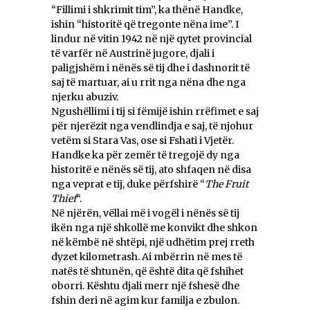
“Fillimi i shkrimit tim”, ka thënë Handke,
ishin “historitë që tregonte nëna ime”. I
lindur në vitin 1942 në një qytet provincial
të varfër në Austrinë jugore, djali i
paligjshëm i nënës së tij dhe i dashnorit të
saj të martuar, ai u rrit nga nëna dhe nga
njerku abuziv.
Ngushëllimi i tij si fëmijë ishin rrëfimet e saj
për njerëzit nga vendlindja e saj, të njohur
vetëm si Stara Vas, ose si Fshati i Vjetër.
Handke ka për zemër të tregojë dy nga
historitë e nënës së tij, ato shfaqen në disa
nga veprat e tij, duke përfshirë “
The Fruit
Thief
“.
Në njërën, vëllai më i vogël i nënës së tij
ikën nga një shkollë me konvikt dhe shkon
në këmbë në shtëpi, një udhëtim prej rreth
dyzet kilometrash. Ai mbërrin në mes të
natës të shtunën, që është dita që fshihet
oborri. Kështu djali merr një fshesë dhe
fshin deri në agim kur familja e zbulon.