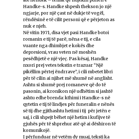
Handke-s. Handke shpesh thekson jo një
ngjarje, por një çast në dukje të vogël,
rëndësinë e të cilit personi që e përjeton as
nuk e njeh.
Në vitin 1971, disa vjet pasi Handke botoi
romanin e tij të parë, nëna e tij, e cila
vuante nga dhimbjet e kokës dhe
depresioni, vrau veten në moshën
pesëdhjetë e një vjeç. Pas kësaj, Handke
nxori prej vetes tekstin e trazuar “Një
pikëllim përtej ëndrrave”, i cili mbetet libri
për të cilin ai njihet më shumë në anglisht.
Ashtu si shumë prej romaneve që do të
pasonin, ai kronikon një udhëtim si jashtë
ashtu edhe brenda: kthimi i Handke-s në
qytetin e tij të lindjes për funeralin e nënës
së tij dhe gjithashtu hetimi i tij për jetën e
saj, i cili shpejt bëhet një hetim i kufijve të
gjuhës për të shprehur atë që ai dëshiron të
komunikojë.
I përfunduar në vetëm dy muaj, teksti ka