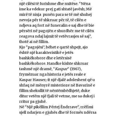
një cilësi të furishme dhe nxitëse. “Nëna
ime ka vdekur prej gati shtatë javësh; Më
mirë të nisja punën para se të më shuhej
nevoja për të shkruar për të, të cilën e
ndjeva aq fort në funeralin e saj dhe të bie
përsëri në pagojën e shurdhër me të cilën
reagova ndaj lajmit të vetëvrasjes së saj”,
thotë ai në fillim.
Kjo “pagojësi”, bëhet e qartë shpejt, ajo
është një karakteristikë e jetës
bashkëkohore dhe e letërsisë
bashkëkohore. Handke kishte shkruar
tashmë një dramë, “
Kaspar
” (1967),
frymëzuar nga historia e jetës reale e
Kaspar Hauser,-it një djalë adoleshent që u
shfaq në mënyrë misterioze në Bavarinë e
fillim shekullit të nëntëmbëdhjetë, duke
ditur vetëm një fjali të vetme, me sa dukej i
rritur pa gjuhë.
Në “Një pikëllim Përtej Ëndrrave”, rrëfimi
sjell ndarjen e gjuhës dhe të formës ndërsa