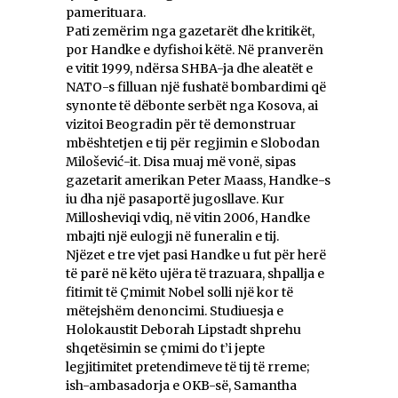
pamerituara.
Pati zemërim nga gazetarët dhe kritikët,
por Handke e dyfishoi këtë. Në pranverën
e vitit 1999, ndërsa SHBA-ja dhe aleatët e
NATO-s filluan një fushatë bombardimi që
synonte të dëbonte serbët nga Kosova, ai
vizitoi Beogradin për të demonstruar
mbështetjen e tij për regjimin e Slobodan
Milošević-it. Disa muaj më vonë, sipas
gazetarit amerikan Peter Maass, Handke-s
iu dha një pasaportë jugosllave. Kur
Millosheviqi vdiq, në vitin 2006, Handke
mbajti një eulogji në funeralin e tij.
Njëzet e tre vjet pasi Handke u fut për herë
të parë në këto ujëra të trazuara, shpallja e
fitimit të Çmimit Nobel solli një kor të
mëtejshëm denoncimi. Studiuesja e
Holokaustit Deborah Lipstadt shprehu
shqetësimin se çmimi do t’i jepte
legjitimitet pretendimeve të tij të rreme;
ish-ambasadorja e OKB-së, Samantha