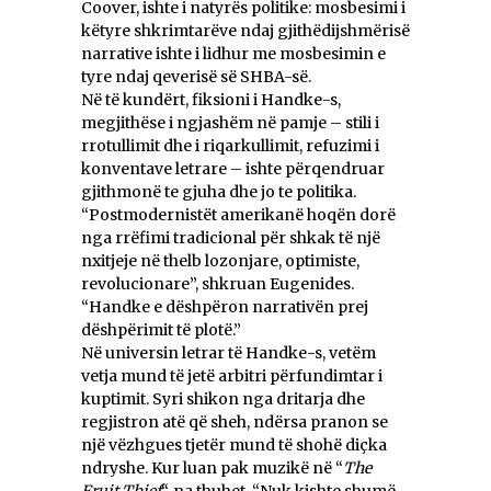
Coover, ishte i natyrës politike: mosbesimi i
këtyre shkrimtarëve ndaj gjithëdijshmërisë
narrative ishte i lidhur me mosbesimin e
tyre ndaj qeverisë së SHBA-së.
Në të kundërt, fiksioni i Handke-s,
megjithëse i ngjashëm në pamje – stili i
rrotullimit dhe i riqarkullimit, refuzimi i
konventave letrare – ishte përqendruar
gjithmonë te gjuha dhe jo te politika.
“Postmodernistët amerikanë hoqën dorë
nga rrëfimi tradicional për shkak të një
nxitjeje në thelb lozonjare, optimiste,
revolucionare”, shkruan Eugenides.
“Handke e dëshpëron narrativën prej
dëshpërimit të plotë.”
Në universin letrar të Handke-s, vetëm
vetja mund të jetë arbitri përfundimtar i
kuptimit. Syri shikon nga dritarja dhe
regjistron atë që sheh, ndërsa pranon se
një vëzhgues tjetër mund të shohë diçka
ndryshe. Kur luan pak muzikë në “
The
Fruit Thief
“, na thuhet, “Nuk kishte shumë