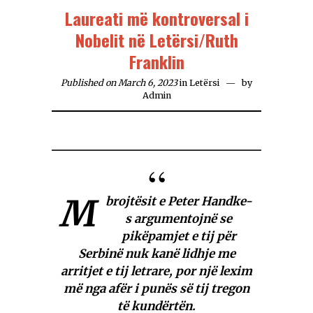
Laureati më kontroversal i
Nobelit në Letërsi/Ruth
Franklin
Published on March 6, 2023
in
Letërsi
by
Admin
M
brojtësit e Peter Handke-
s argumentojnë se
pikëpamjet e tij për
Serbinë nuk kanë lidhje me
arritjet e tij letrare, por një lexim
më nga afër i punës së tij tregon
të kundërtën.