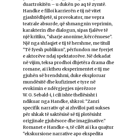
duartrokitën – u dukën po aq të zymtë.
Handke e filloi karrierën e tij në vitet
gjashtëdhjetë, si provokator, me vepra
teatrale absurde, që shmangnin veprimin,
karakterin dhe dialogun, sipas fjalëve të
një kritiku, “sharje anonime, kërcënuese”.
Një nga shfaqjet e tij të hershme, me titull
“Të fyesh publikun”, përfundon me fyerjet
e aktorëve ndaj spektatorëve. Në dekadat
në vijim, teksa prodhoi dhjetëra drama dhe
romane, ai i ktheu eksperimentet e tij me
gjuhën së brendshmi, duke eksploruar
mundësitë dhe kufizimet e tyre në
evokimin e ndërgjegjes njerëzore
W. G. Sebald-i, i cili ishte thellësisht i
ndikuar nga Handke, shkroi: “Zanri
specifik narrativ që ai zhvilloi pati sukses
për shkak të saktësisë së tij plotësisht
origjinale gjuhësore dhe imagjinative.”
Romanet e Handke-s, të cilët ai i ka quajtur
“ekskursione narrative apo ekspedita