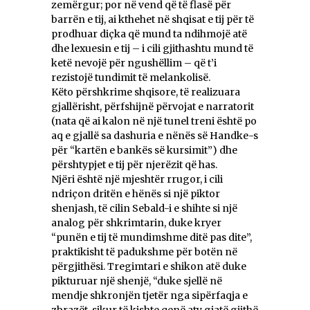
zemërgur; por në vend që të flasë për
barrën e tij, ai kthehet në shqisat e tij për të
prodhuar diçka që mund ta ndihmojë atë
dhe lexuesin e tij – i cili gjithashtu mund të
ketë nevojë për ngushëllim – që t’i
rezistojë tundimit të melankolisë.
Këto përshkrime shqisore, të realizuara
gjallërisht, përfshijnë përvojat e narratorit
(nata që ai kalon në një tunel treni është po
aq e gjallë sa dashuria e nënës së Handke-s
për “kartën e bankës së kursimit”) dhe
përshtypjet e tij për njerëzit që has.
Njëri është një mjeshtër rrugor, i cili
ndriçon dritën e hënës si një piktor
shenjash, të cilin Sebald-i e shihte si një
analog për shkrimtarin, duke kryer
“punën e tij të mundimshme ditë pas dite”,
praktikisht të padukshme për botën në
përgjithësi. Tregimtari e shikon atë duke
pikturuar një shenjë, “duke sjellë në
mendje shkronjën tjetër nga sipërfaqja e
zbrazët, sikur të kishte qenë aty gjatë gjithë