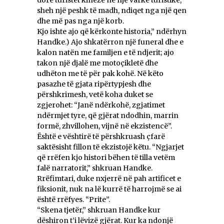
sheh një peshk të madh, ndiqet nga një qen
dhe më pas nga një korb.
Kjo ishte ajo që kërkonte historia,” ndërhyn
Handke.) Ajo shkatërron një funeral dhe e
kalon natën me familjen e të ndjerit; ajo
takon një djalë me motoçikletë dhe
udhëton me të për pak kohë. Në këto
pasazhe të gjata ripërtypjesh dhe
përshkrimesh, vetë koha duket se
zgjerohet: “Janë ndërkohë, zgjatimet
ndërmjet tyre, që gjërat ndodhin, marrin
formë, zhvillohen, vijnë në ekzistencë”.
Është e vështirë të përshkruash çfarë
saktësisht fillon të ekzistojë këtu. “Ngjarjet
që rrëfen kjo histori bëhen të tilla vetëm
falë narratorit,” shkruan Handke.
Rrëfimtari, duke nxjerrë në pah artificet e
fiksionit, nuk na lë kurrë të harrojmë se ai
është rrëfyes. “Prite”.
“Skena tjetër,” shkruan Handke kur
dëshiron t’i lëvizë gjërat. Kur ka ndonjë