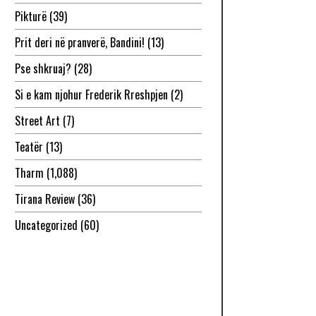
Pikturë
(39)
Prit deri në pranverë, Bandini!
(13)
Pse shkruaj?
(28)
Si e kam njohur Frederik Rreshpjen
(2)
Street Art
(7)
Teatër
(13)
Tharm
(1,088)
Tirana Review
(36)
Uncategorized
(60)