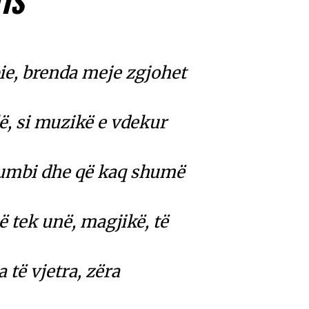
IS
e, brenda meje zgjohet
ë, si muzikë e vdekur
humbi dhe që kaq shumë
ë tek unë, magjikë, të
 të vjetra, zëra