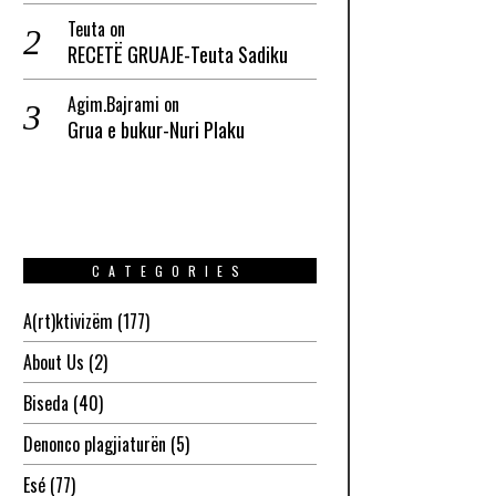
Teuta
on
RECETË GRUAJE-Teuta Sadiku
Agim.Bajrami
on
Grua e bukur-Nuri Plaku
CATEGORIES
A(rt)ktivizëm
(177)
About Us
(2)
Biseda
(40)
Denonco plagjiaturën
(5)
Esé
(77)