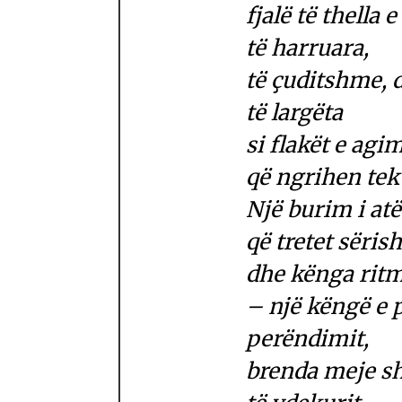
fjalë të thella 
të harruara,
të çuditshme, d
të largëta
si flakët e agim
që ngrihen tek
Një burim i a
që tretet sëris
dhe kënga ritm
– një këngë e 
perëndimit,
brenda meje s