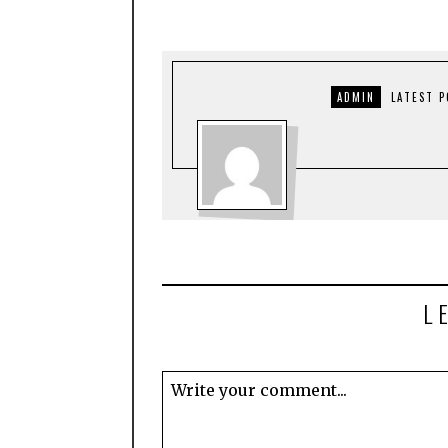
ADMIN
LATEST 
L