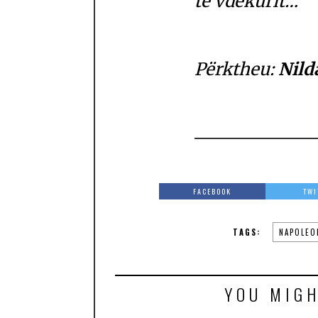
të vdekurit…
Përktheu:
Nild
FACEBOOK
TWI
TAGS:
NAPOLEO
YOU MIGH