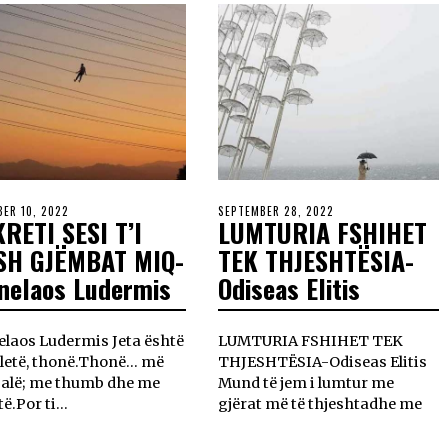
ER 10, 2022
SEPTEMBER 28, 2022
RETI SESI T’I
LUMTURIA FSHIHET
SH GJËMBAT MIQ-
TEK THJESHTËSIA-
nelaos Ludermis
Odiseas Elitis
laos Ludermis Jeta është
LUMTURIA FSHIHET TEK
bletë, thonë.Thonë… më
THJESHTËSIA-Odiseas Elitis
fjalë; me thumb dhe me
Mund të jem i lumtur me
të.Por ti…
gjërat më të thjeshtadhe me