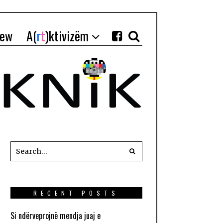
iew
A(
r
t
)ktivizëm
RECENT POSTS
Si ndërveprojnë mendja juaj e