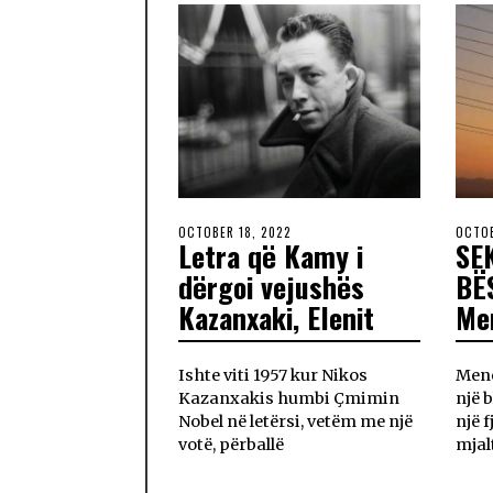
OCTOBER 18, 2022
OCTOB
Letra që Kamy i
SEK
dërgoi vejushës
BË
Kazanxaki, Elenit
Me
Ishte viti 1957 kur Nikos
Mene
Kazanxakis humbi Çmimin
një 
Nobel në letërsi, vetëm me një
një 
votë, përballë
mjal