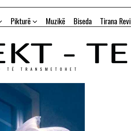
Pikturë
Muzikë
Biseda
Tirana Rev
O TЁ TRANSMETOHET