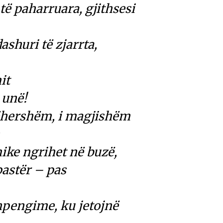
e të paharruara, gjithsesi
ashuri të zjarrta,
it
 unë!
tëhershëm, i magjishëm
h
ike ngrihet në buzë,
pastër – pas
hpengime, ku jetojnë