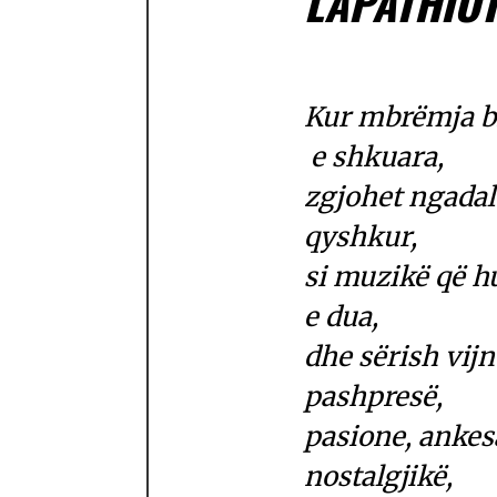
LAPATHIOT
Kur mbrëmja bi
e shkuara,
zgjohet ngadal
qyshkur,
si muzikë që 
e dua,
dhe sërish vijn
pashpresë,
pasione, ankesa
nostalgjikë,