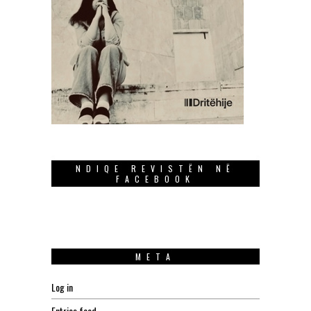
NDIQE REVISTËN NË
FACEBOOK
META
Log in
Entries feed