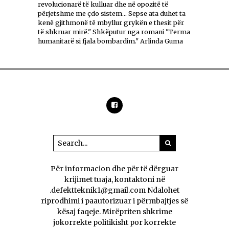
revolucionarë të kulluar dhe në opozitë të
përjetshme me çdo sistem... Sepse ata duhet ta
kenë gjithmonë të mbyllur grykën e thesit për
të shkruar mirë." Shkëputur nga romani "Terma
humanitarë si fjala bombardim." Arlinda Guma
Për informacion dhe për të dërguar
krijimet tuaja, kontaktoni në
.defektteknik1@gmail.com Ndalohet
riprodhimi i paautorizuar i përmbajtjes së
kësaj faqeje. Mirëpriten shkrime
jokorrekte politikisht por korrekte