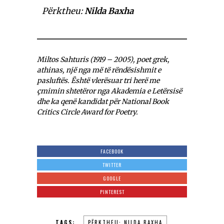
Përktheu:
Nilda Baxha
Miltos Sahturis (1919 – 2005), poet grek,
athinas, një nga më të rëndësishmit e
pasluftës. Është vlerësuar tri herë me
çmimin shtetëror nga Akademia e Letërsisë
dhe ka qenë kandidat për National Book
Critics Circle Award for Poetry.
FACEBOOK
TWITTER
GOOGLE
PINTEREST
TAGS:
PËRKTHEU: NILDA BAXHA