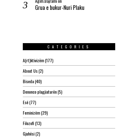
Agim.Bajrami
on
Grua e bukur-Nuri Plaku
CATEGORIES
A(rt)ktivizëm
(177)
About Us
(2)
Biseda
(40)
Denonco plagjiaturën
(5)
Esé
(77)
Feminizëm
(29)
Filozofi
(13)
Gjuhësi
(2)