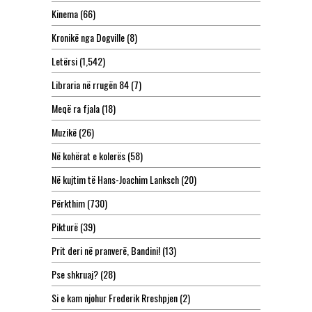
Kinema
(66)
Kronikë nga Dogville
(8)
Letërsi
(1,542)
Libraria në rrugën 84
(7)
Meqë ra fjala
(18)
Muzikë
(26)
Në kohërat e kolerës
(58)
Në kujtim të Hans-Joachim Lanksch
(20)
Përkthim
(730)
Pikturë
(39)
Prit deri në pranverë, Bandini!
(13)
Pse shkruaj?
(28)
Si e kam njohur Frederik Rreshpjen
(2)