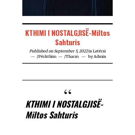
KTHIMI I NOSTALGJISË-Miltos
Sahturis
Published on September 5, 2022
in
Letërsi
/
Përkthim
/
Tharm
by
Admin
KTHIMI I NOSTALGJISË-
Miltos Sahturis