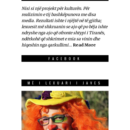
Nisi si një projekt për kulturën. Për
realizimin e tij bashkëpunova me disa
media. Rezultati ishte i njëjtë në të gjitha;
lexuesit më shkruanin se ajo që po bëja ishte
ndryshe nga ajo që ofronte shtypi i Tiranës,
ndërkohë që shkrimet e mia sa vinin dhe
hiqeshin nga qarkullimi...
Read More
FACEBOOK
MË I LEXUARI I JAVES