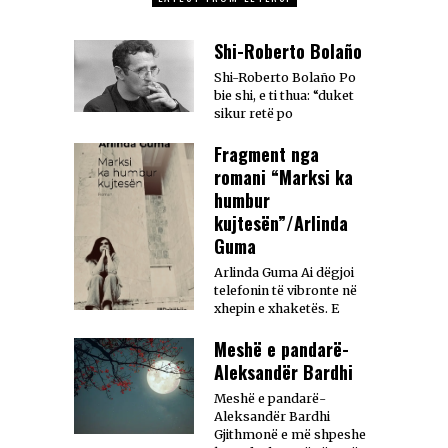
Shi-Roberto Bolaño
Shi-Roberto Bolaño Po
bie shi, e ti thua: “duket
sikur retë po
Fragment nga
romani “Marksi ka
humbur
kujtesën”/Arlinda
Guma
Arlinda Guma Ai dëgjoi
telefonin të vibronte në
xhepin e xhaketës. E
Meshë e pandarë-
Aleksandër Bardhi
Meshë e pandarë-
Aleksandër Bardhi
Gjithmonë e më shpeshe