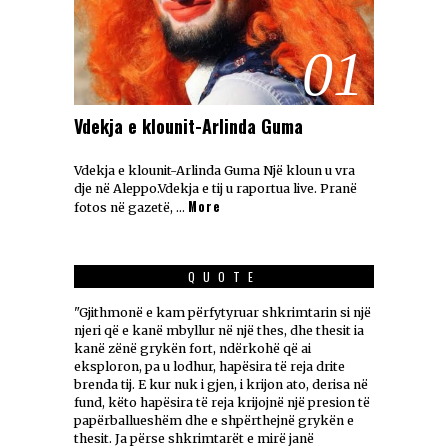
01
Vdekja e klounit-Arlinda Guma
Vdekja e klounit-Arlinda Guma Një kloun u vra
dje në Aleppo.Vdekja e tij u raportua live. Pranë
More
fotos në gazetë, …
QUOTE
"Gjithmonë e kam përfytyruar shkrimtarin si një
njeri që e kanë mbyllur në një thes, dhe thesit ia
kanë zënë grykën fort, ndërkohë që ai
eksploron, pa u lodhur, hapësira të reja drite
brenda tij. E kur nuk i gjen, i krijon ato, derisa në
fund, këto hapësira të reja krijojnë një presion të
papërballueshëm dhe e shpërthejnë grykën e
thesit. Ja përse shkrimtarët e mirë janë