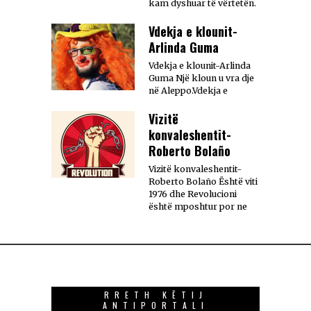
kam dyshuar të vërtetën.
Vdekja e klounit-
Arlinda Guma
Vdekja e klounit-Arlinda
Guma Një kloun u vra dje
në Aleppo.Vdekja e
Vizitë
konvaleshentit-
Roberto Bolaño
Vizitë konvaleshentit-
Roberto Bolaño Është viti
1976 dhe Revolucioni
është mposhtur por ne
RRETH KËTIJ
ANTIPORTALI