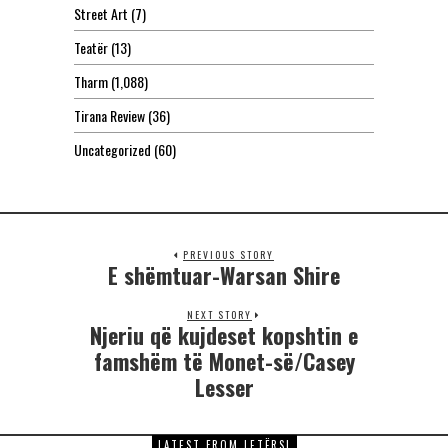
Street Art
(7)
Teatër
(13)
Tharm
(1,088)
Tirana Review
(36)
Uncategorized
(60)
PREVIOUS STORY
E shëmtuar-Warsan Shire
NEXT STORY
Njeriu që kujdeset kopshtin e
famshëm të Monet-së/Casey
Lesser
LATEST FROM LETËRSI