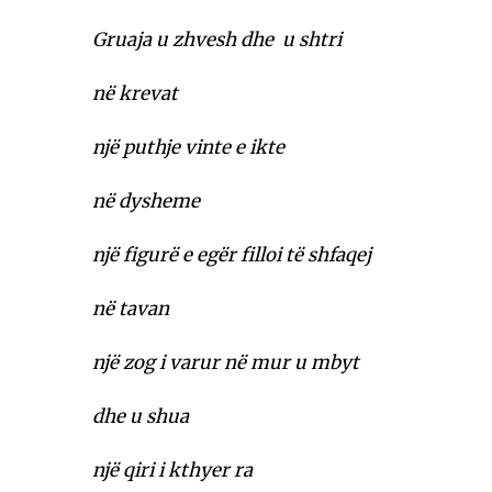
Gruaja u zhvesh dhe u shtri
në krevat
një puthje vinte e ikte
në dysheme
një figurë e egër filloi të shfaqej
në tavan
një zog i varur në mur u mbyt
dhe u shua
një qiri i kthyer ra