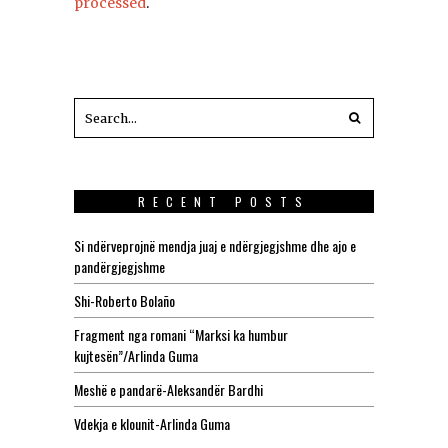
processed
.
RECENT POSTS
Si ndërveprojnë mendja juaj e ndërgjegjshme dhe ajo e
pandërgjegjshme
Shi-Roberto Bolaño
Fragment nga romani “Marksi ka humbur
kujtesën”/Arlinda Guma
Meshë e pandarë-Aleksandër Bardhi
Vdekja e klounit-Arlinda Guma