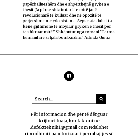
papërballueshëm dhe e shpërthejnë grykën e
thesit. Ja përse shkrimtarët e mirë janë
revolucionarë të kulluar dhe në opozitë të
përjetshme me çdo sistem... Sepse ata duhet ta
kenë gjithmonë të mbyllur grykën e thesit për
të shkruar mirë." Shkëputur nga romani "Terma
humanitarë si fjala bombardim." Arlinda Guma
Për informacion dhe për të dërguar
krijimet tuaja, kontaktoni në
.defektteknik1@gmail.com Ndalohet
riprodhimi i paautorizuar i përmbajtjes së