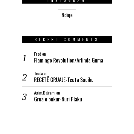
INSTAGRAM
Ndiqe
RECENT COMMENTS
Fred
on
Flamingo Revolution/Arlinda Guma
Teuta
on
RECETË GRUAJE-Teuta Sadiku
Agim.Bajrami
on
Grua e bukur-Nuri Plaku