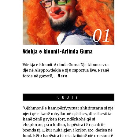
01
Vdekja e klounit-Arlinda Guma
Vdekja e klounit-Arlinda Guma Një kloun u vra
dje në Aleppo.Vdekja e tij u raportua live. Pranë
More
fotos në gazetë, …
QUOTE
"Gjithmonë e kam përfytyruar shkrimtarin si një
njeri që e kanë mbyllur në një thes, dhe thesit ia
kanë zënë grykën fort, ndërkohë që ai
eksploron, pa u lodhur, hapësira të reja drite
brenda tij. E kur nuk i gjen, i krijon ato, derisa në
fund, këto hapësira të reja krijojnë një presion të