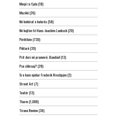
Meqë ra fjala
(18)
Muzikë
(26)
Në kohërat e kolerës
(58)
Në kujtim të Hans-Joachim Lanksch
(20)
Përkthim
(730)
Pikturë
(39)
Prit deri në pranverë, Bandini!
(13)
Pse shkruaj?
(28)
Si e kam njohur Frederik Rreshpjen
(2)
Street Art
(7)
Teatër
(13)
Tharm
(1,088)
Tirana Review
(36)