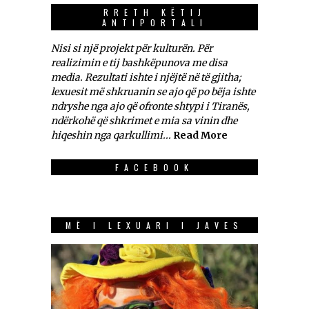
RRETH KËTIJ
ANTIPORTALI
Nisi si një projekt për kulturën. Për
realizimin e tij bashkëpunova me disa
media. Rezultati ishte i njëjtë në të gjitha;
lexuesit më shkruanin se ajo që po bëja ishte
ndryshe nga ajo që ofronte shtypi i Tiranës,
ndërkohë që shkrimet e mia sa vinin dhe
hiqeshin nga qarkullimi...
Read More
FACEBOOK
MË I LEXUARI I JAVES