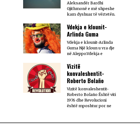
Aleksandër Bardhi
Gjithmonë e më shpeshe
kam dyshuar të vërtetën.
Vdekja e klounit-
Arlinda Guma
Vdekja e klounit-Arlinda
Guma Një kloun u vra dje
në Aleppo.Vdekja e
Vizitë
konvaleshentit-
Roberto Bolaño
Vizitë konvaleshentit-
Roberto Bolaño Është viti
1976 dhe Revolucioni
është mposhtur por ne