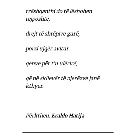
rrëshqanthi do të lëshohen
tejposhtë,
drejt të shtëpive gurë,
porsi ujqër avitur
qenve për t’u ulërirë,
që në skllevër të njerëzve janë
kthyer.
Përktheu:
Eraldo Hatija