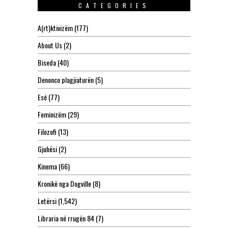
CATEGORIES
A(rt)ktivizëm
(177)
About Us
(2)
Biseda
(40)
Denonco plagjiaturën
(5)
Esé
(77)
Feminizëm
(29)
Filozofi
(13)
Gjuhësi
(2)
Kinema
(66)
Kronikë nga Dogville
(8)
Letërsi
(1,542)
Libraria në rrugën 84
(7)