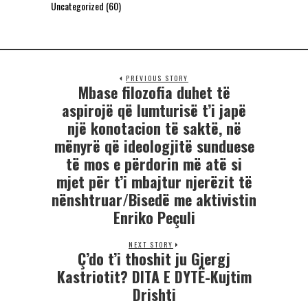
Uncategorized
(60)
PREVIOUS STORY
Mbase filozofia duhet të
aspirojë që lumturisë t’i japë
një konotacion të saktë, në
mënyrë që ideologjitë sunduese
të mos e përdorin më atë si
mjet për t’i mbajtur njerëzit të
nënshtruar/Bisedë me aktivistin
Enriko Peçuli
NEXT STORY
Ç’do t’i thoshit ju Gjergj
Kastriotit? DITA E DYTЁ-Kujtim
Drishti