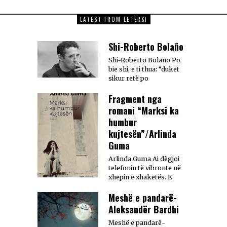
LATEST FROM LETËRSI
Shi-Roberto Bolaño
Shi-Roberto Bolaño Po
bie shi, e ti thua: “duket
sikur retë po
Fragment nga
romani “Marksi ka
humbur
kujtesën”/Arlinda
Guma
Arlinda Guma Ai dëgjoi
telefonin të vibronte në
xhepin e xhaketës. E
Meshë e pandarë-
Aleksandër Bardhi
Meshë e pandarë-