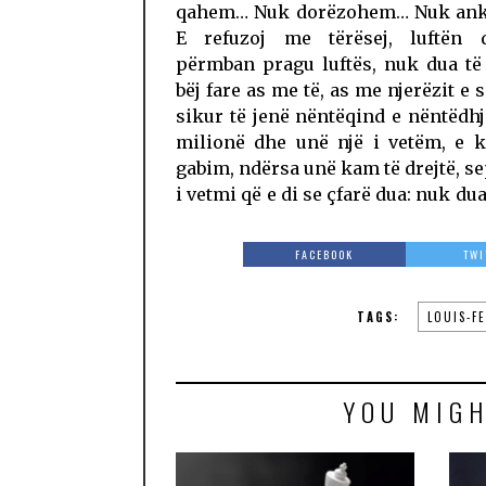
qahem… Nuk dorëzohem… Nuk an
E refuzoj me tërësej, luftën 
përmban pragu luftës, nuk dua të
bëj fare as me të, as me njerëzit e s
sikur të jenë nëntëqind e nëntëdh
milionë dhe unë një i vetëm, e k
gabim, ndërsa unë kam të drejtë, s
i vetmi që e di se çfarë dua: nuk dua
FACEBOOK
TWI
TAGS:
LOUIS-F
YOU MIGH