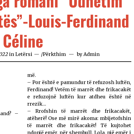
ga romani “Udhëtim
atës”-Louis-Ferdinand
Céline
2022
in
Letërsi
/
Përkthim
by
Admin
më.
– Por është e pamundur të refuzosh luftën,
Ferdinand! Vetëm të marrët dhe frikacakët
e refuzojnë luftën kur atdheu është në
rrezik…
– Rrofshin të marrët dhe frikacakët,
nand? –
atëherë! Ose më mirë akoma: mbijetofshin
të marrët dhe frikacakët! Të kujtohet
ndonjë emër, për shembull, Lola, një emër i