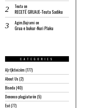
Teuta
on
RECETË GRUAJE-Teuta Sadiku
Agim.Bajrami
on
Grua e bukur-Nuri Plaku
CATEGORIES
A(rt)ktivizëm
(177)
About Us
(2)
Biseda
(40)
Denonco plagjiaturën
(5)
Esé
(77)