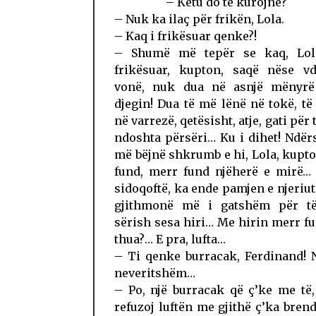
– Këtu do të kurojnë?
– Nuk ka ilaç për frikën, Lola.
– Kaq i frikësuar qenke?!
– Shumë më tepër se kaq, Lol
frikësuar, kupton, saqë nëse v
vonë, nuk dua në asnjë mënyr
djegin! Dua të më lënë në tokë, t
në varrezë, qetësisht, atje, gati për 
ndoshta përsëri… Ku i dihet! Ndër
më bëjnë shkrumb e hi, Lola, kupt
fund, merr fund njëherë e mirë… 
sidoqoftë, ka ende pamjen e njeriu
gjithmonë më i gatshëm për të
sërish sesa hiri… Me hirin merr fu
thua?… E pra, lufta…
– Ti qenke burracak, Ferdinand! 
neveritshëm…
– Po, një burracak që ç’ke me të,
refuzoj luftën me gjithë ç’ka bre