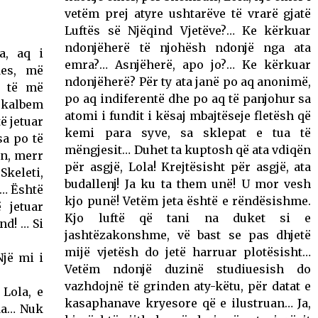
vetëm prej atyre ushtarëve të vrarë gjatë
Luftës së Njëqind Vjetëve?… Ke kërkuar
ndonjëherë të njohësh ndonjë nga ata
a, aq i
emra?… Asnjëherë, apo jo?… Ke kërkuar
des, më
ndonjëherë? Për ty ata janë po aq anonimë,
ë të më
po aq indiferentë dhe po aq të panjohur sa
ë kalbem
atomi i fundit i kësaj mbajtëseje fletësh që
të jetuar
kemi para syve, sa sklepat e tua të
sa po të
mëngjesit… Duhet ta kuptosh që ata vdiqën
on, merr
për asgjë, Lola! Krejtësisht për asgjë, ata
Skeleti,
budallenj! Ja ku ta them unë! U mor vesh
t… Është
kjo punë! Vetëm jeta është e rëndësishme.
 jetuar
Kjo luftë që tani na duket si e
nd! … Si
jashtëzakonshme, vë bast se pas dhjetë
mijë vjetësh do jetë harruar plotësisht…
Një mi i
Vetëm ndonjë duzinë studiuesish do
vazhdojnë të grinden aty-këtu, për datat e
 Lola, e
kasaphanave kryesore që e ilustruan… Ja,
nda… Nuk