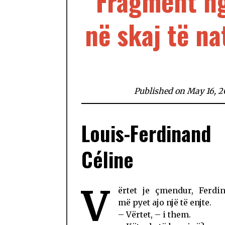
Fragment n
në skaj të n
Published on May 16, 
Louis-Ferdinand
Céline
V
ërtet je çmendur, Ferdi
më pyet ajo një të enjte.
– Vërtet, – i them.