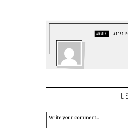
ADMIN
LATEST 
L