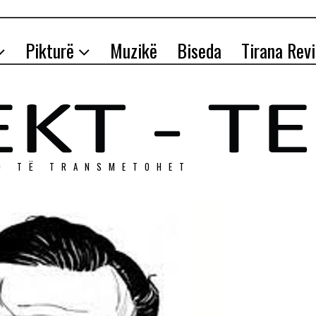
Pikturë
Muzikë
Biseda
Tirana Rev
O TЁ TRANSMETOHET