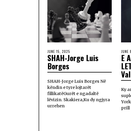
JUNE 15, 2025
JUNE 
SHAH-Jorge Luis
E 
Borges
LE
Val
SHAH-Jorge Luis Borges Në
këndin e tyre lojtarët
Ky a
fillikatëGurët e ngadaltë
supl
lëvizin. Skakiera,Ku dy ngjyra
York
urrehen
prill