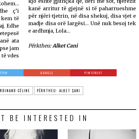
kjo është gjithçka që, deri më sot, njerëzit
kohem…
kanë arritur të gjejnë si të paharrueshme
dhe ç’i
për njëri-tjetrin, në disa shekuj, disa vjet e
 kem të
madje disa orë largësi… Unë nuk besoj tek
aj. Edhe
e ardhmja, Lola…
jetepesë
anë ata
Përktheu:
Alket Cani
epse jam
 të vdes
TTER
GOOGLE
PINTEREST
ERDINAND CÉLINE
PËRKTHEU: ALKET ÇANI
T BE INTERESTED IN