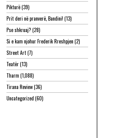
Pikturë
(39)
Prit deri në pranverë, Bandini!
(13)
Pse shkruaj?
(28)
Si e kam njohur Frederik Rreshpjen
(2)
Street Art
(7)
Teatër
(13)
Tharm
(1,088)
Tirana Review
(36)
Uncategorized
(60)