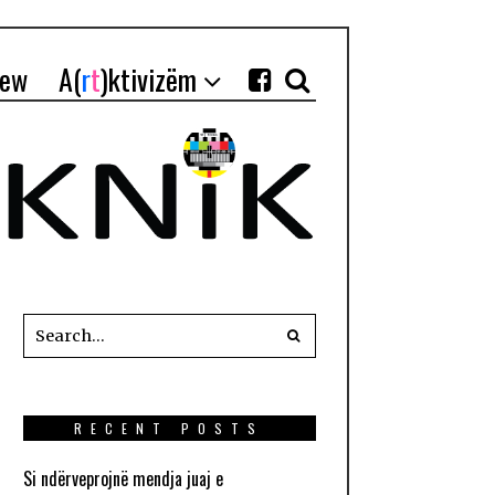
iew
A(
r
t
)ktivizëm
RECENT POSTS
Si ndërveprojnë mendja juaj e