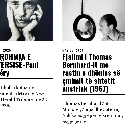
8, 2025
MAY 22, 2025
ARDHMJA E
Fjalimi i Thomas
TËRSISË-Paul
Bernhard-it me
éry
rastin e dhënies së
çmimit të shtetit
austriak (1967)
rtikull u botua në
ementin letrar të New
 Herald Tribune, më 22
Thomas Bernhard Zoti
 1928.
Ministër, Zonja dhe Zotërinj,
Nuk ka asgjë për të kremtuar,
asgjë për të