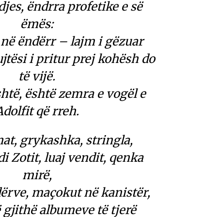
djes, ëndrra profetike e së
ëmës:
në ëndërr – lajm i gëzuar
jtësi i pritur prej kohësh do
të vijë.
shtë, është zemra e vogël e
Adolfit që rreh.
nat, grykashka, stringla,
i Zotit, luaj vendit, qenka
mirë,
ërve, maçokut në kanistër,
 gjithë albumeve të tjerë