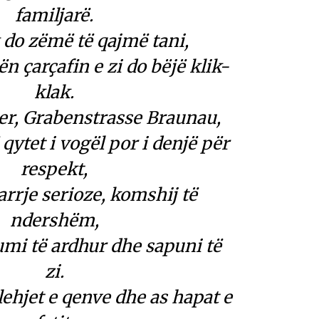
familjarë.
k do zëmë të qajmë tani,
ën çarçafin e zi do bëjë klik-
klak.
ger, Grabenstrasse Braunau,
qytet i vogël por i denjë për
respekt,
rje serioze, komshij të
ndershëm,
mi të ardhur dhe sapuni të
zi.
ehjet e qenve dhe as hapat e