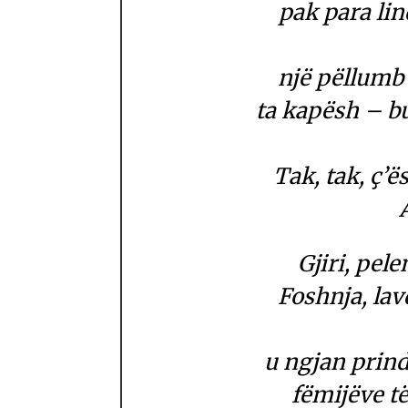
pak para lin
një pëllumb 
ta kapësh – bu
Tak, tak, ç’ë
Gjiri, pele
Foshnja, lavd
u ngjan prind
fëmijëve të