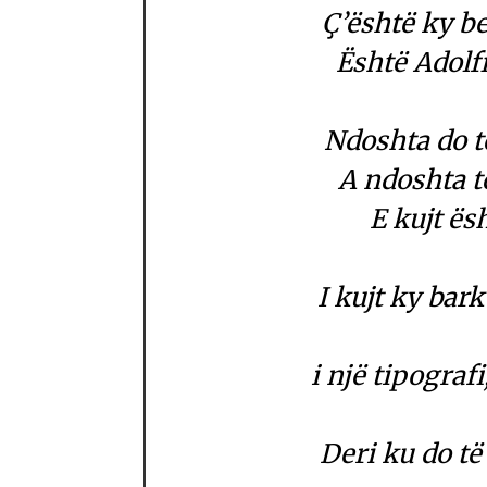
Ç’është ky b
Është Adolfi 
Ndoshta do t
A ndoshta t
E kujt ës
I kujt ky bar
i një tipografi
Deri ku do të