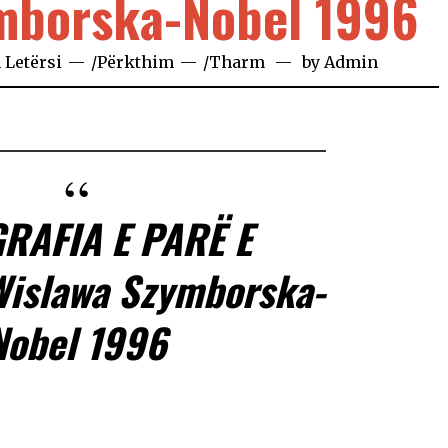
mborska-Nobel 1996
n
Letërsi
/
Përkthim
/
Tharm
by
Admin
RAFIA E PARË E
Wislawa Szymborska-
Nobel 1996