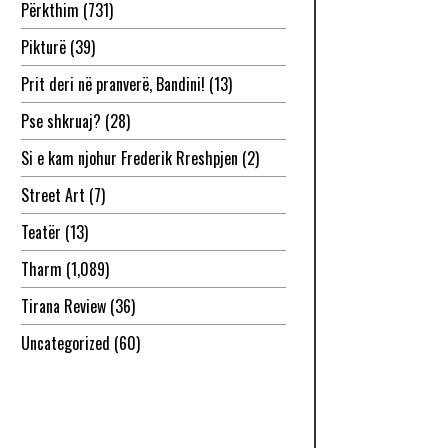
Përkthim
(731)
Pikturë
(39)
Prit deri në pranverë, Bandini!
(13)
Pse shkruaj?
(28)
Si e kam njohur Frederik Rreshpjen
(2)
Street Art
(7)
Teatër
(13)
Tharm
(1,089)
Tirana Review
(36)
Uncategorized
(60)