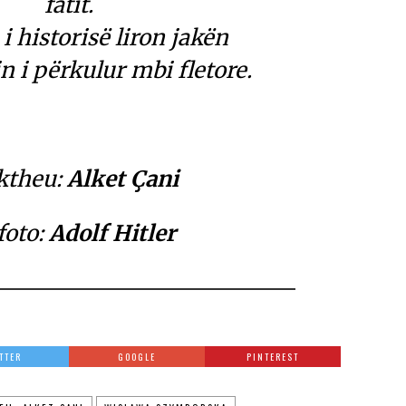
fatit.
i historisë liron jakën
n i përkulur mbi fletore.
ktheu:
Alket Çani
foto:
Adolf Hitler
TTER
GOOGLE
PINTEREST