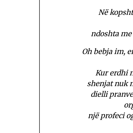
Në kopsht,
ndoshta me 
Oh bebja im, en
Kur erdhi n
shenjat nuk m
dielli pranve
or
një profeci o