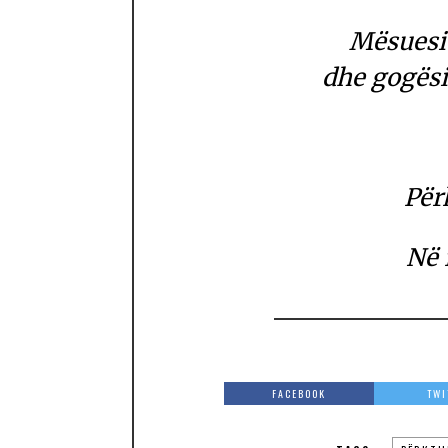
Mësuesi 
dhe gogësi
Për
Në 
FACEBOOK
TWI