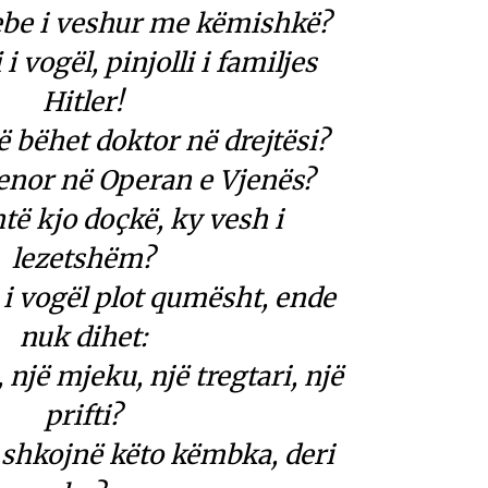
ebe i veshur me këmishkë?
i vogël, pinjolli i familjes
Hitler!
ë bëhet doktor në drejtësi?
enor në Operan e Vjenës?
htë kjo doçkë, ky vesh i
lezetshëm?
k i vogël plot qumësht, ende
nuk dihet:
, një mjeku, një tregtari, një
prifti?
 shkojnë këto këmbka, deri