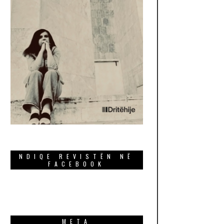
NDIQE REVISTËN NË
FACEBOOK
META