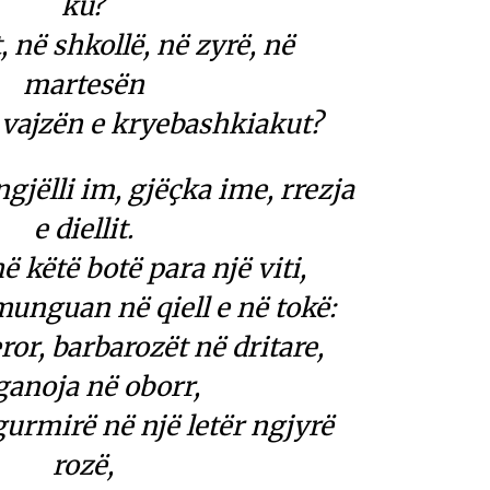
ku?
 në shkollë, në zyrë, në
martesën
vajzën e kryebashkiakut?
gjëlli im, gjëçka ime, rrezja
e diellit.
ë këtë botë para një viti,
unguan në qiell e në tokë:
ror, barbarozët në dritare,
ganoja në oborr,
gurmirë në një letër ngjyrë
rozë,