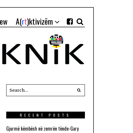
iew
A(
r
t
)ktivizëm
RECENT POSTS
Gjurmë këmbësh në zemrën tënde-Gary