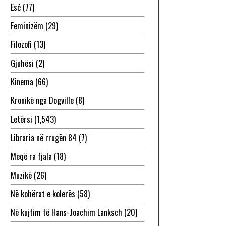
Esé
(77)
Feminizëm
(29)
Filozofi
(13)
Gjuhësi
(2)
Kinema
(66)
Kronikë nga Dogville
(8)
Letërsi
(1,543)
Libraria në rrugën 84
(7)
Meqë ra fjala
(18)
Muzikë
(26)
Në kohërat e kolerës
(58)
Në kujtim të Hans-Joachim Lanksch
(20)