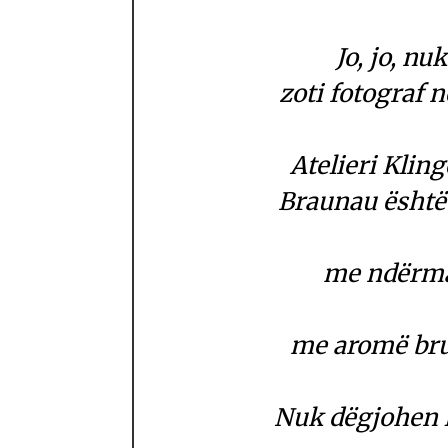
Jo, jo, nu
zoti fotograf n
Atelieri Klin
Braunau është 
me ndërmar
me aromë bru
Nuk dëgjohen l