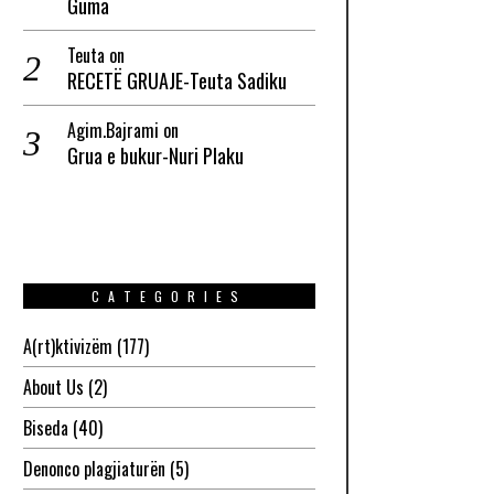
Guma
Teuta
on
RECETË GRUAJE-Teuta Sadiku
Agim.Bajrami
on
Grua e bukur-Nuri Plaku
CATEGORIES
A(rt)ktivizëm
(177)
About Us
(2)
Biseda
(40)
Denonco plagjiaturën
(5)