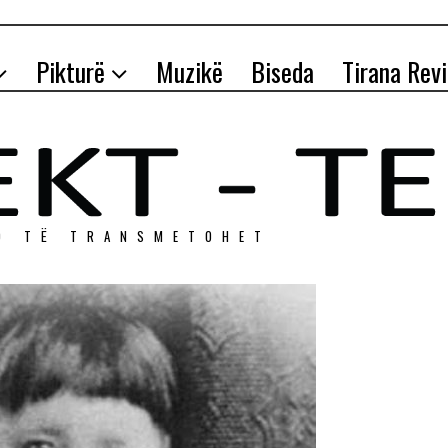
Pikturë
Muzikë
Biseda
Tirana Rev
O TЁ TRANSMETOHET