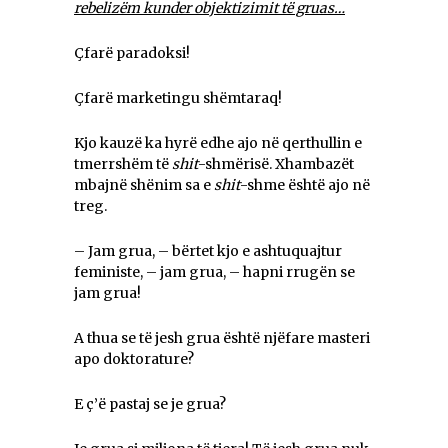
rebelizëm kunder objektizimit të gruas…
Çfarë paradoksi!
Çfarë marketingu shëmtaraq!
Kjo kauzë ka hyrë edhe ajo në qerthullin e
tmerrshëm të
shit
-shmërisë. Xhambazët
mbajnë shënim sa e
shit
-shme është ajo në
treg.
– Jam grua, – bërtet kjo e ashtuquajtur
feministe, – jam grua, – hapni rrugën se
jam grua!
A thua se të jesh grua është njëfare masteri
apo doktorature?
E ç’ë pastaj se je grua?