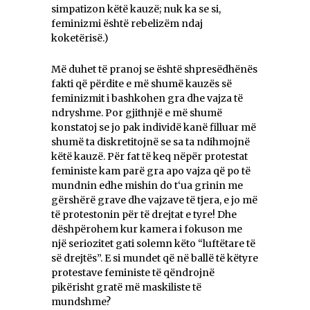
simpatizon këtë kauzë; nuk ka se si,
feminizmi është rebelizëm ndaj
koketërisë.)
Më duhet të pranoj se është shpresëdhënës
fakti që përdite e më shumë kauzës së
feminizmit i bashkohen gra dhe vajza të
ndryshme. Por gjithnjë e më shumë
konstatoj se jo pak individë kanë filluar më
shumë ta diskretitojnë se sa ta ndihmojnë
këtë kauzë. Për fat të keq nëpër protestat
feministe kam parë gra apo vajza që po të
mundnin edhe mishin do t‘ua grinin me
gërshërë grave dhe vajzave të tjera, e jo më
të protestonin për të drejtat e tyre! Dhe
dëshpërohem kur kamera i fokuson me
një seriozitet gati solemn këto “luftëtare të
së drejtës”. E si mundet që në ballë të këtyre
protestave feministe të qëndrojnë
pikërisht gratë më maskiliste të
mundshme?