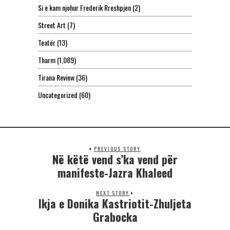
Si e kam njohur Frederik Rreshpjen
(2)
Street Art
(7)
Teatër
(13)
Tharm
(1,089)
Tirana Review
(36)
Uncategorized
(60)
PREVIOUS STORY
Në këtë vend s’ka vend për
manifeste-Jazra Khaleed
NEXT STORY
Ikja e Donika Kastriotit-Zhuljeta
Grabocka