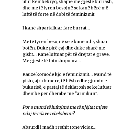
ulur këmbëkryq, shajnë me gjeste burrash,
dhe me të tyren besojnë se kanë bërë një
luftë të fortë në dobi të feminizmit.
I kanë shpartalluar fare burrat…
Me të tyren besojnë se e kanë ndryshuar
botën. Duke pirë çaj dhe duke sharë me
gisht… Kanë luftuar për të drejtat e grave.
Me gjeste të fotoshopuara…
Kauzë komode kjo e feminizmit… Mund të
pish çajra bimore, të bësh edhe gjumin e
bukurisë, e pastaj të deklarosh se ke lufuar
dhëmbë për dhëmbë me “armikun”.
Por a mund të luftojmë me të njëjtat mjete
ndaj të cilave rebelohemi?
Absurdi i madh rrethit tonë vicioz…