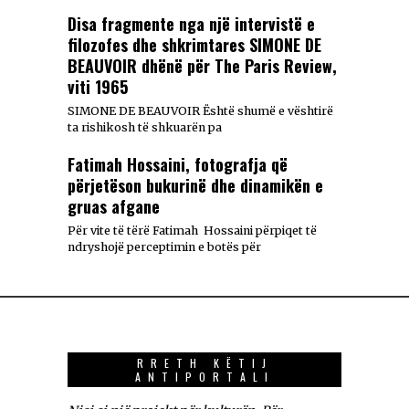
Disa fragmente nga një intervistë e
filozofes dhe shkrimtares SIMONE DE
BEAUVOIR dhënë për The Paris Review,
viti 1965
SIMONE DE BEAUVOIR Është shumë e vështirë
ta rishikosh të shkuarën pa
Fatimah Hossaini, fotografja që
përjetëson bukurinë dhe dinamikën e
gruas afgane
Për vite të tërë Fatimah Hossaini përpiqet të
ndryshojë perceptimin e botës për
RRETH KËTIJ
ANTIPORTALI