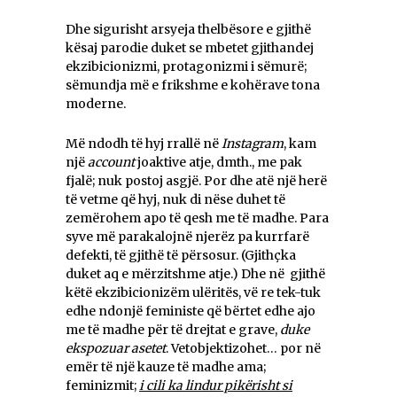
Dhe sigurisht arsyeja thelbësore e gjithë
kësaj parodie duket se mbetet gjithandej
ekzibicionizmi, protagonizmi i sëmurë;
sëmundja më e frikshme e kohërave tona
moderne.
Më ndodh të hyj rrallë në
Instagram
, kam
një
account
joaktive atje, dmth., me pak
fjalë; nuk postoj asgjë. Por dhe atë një herë
të vetme që hyj, nuk di nëse duhet të
zemërohem apo të qesh me të madhe. Para
syve më parakalojnë njerëz pa kurrfarë
defekti, të gjithë të përsosur. (Gjithçka
duket aq e mërzitshme atje.) Dhe në gjithë
këtë ekzibicionizëm ulëritës, vë re tek-tuk
edhe ndonjë feministe që bërtet edhe ajo
me të madhe për të drejtat e grave,
duke
ekspozuar asetet
. Vetobjektizohet… por në
emër të një kauze të madhe ama;
feminizmit;
i cili ka lindur pikërisht si