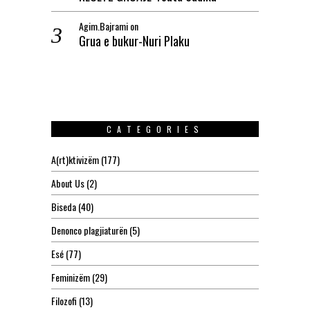
Agim.Bajrami
on
Grua e bukur-Nuri Plaku
CATEGORIES
A(rt)ktivizëm
(177)
About Us
(2)
Biseda
(40)
Denonco plagjiaturën
(5)
Esé
(77)
Feminizëm
(29)
Filozofi
(13)