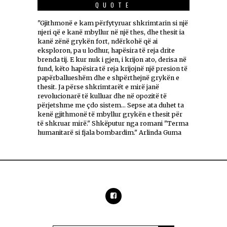
QUOTE
"Gjithmonë e kam përfytyruar shkrimtarin si një
njeri që e kanë mbyllur në një thes, dhe thesit ia
kanë zënë grykën fort, ndërkohë që ai
eksploron, pa u lodhur, hapësira të reja drite
brenda tij. E kur nuk i gjen, i krijon ato, derisa në
fund, këto hapësira të reja krijojnë një presion të
papërballueshëm dhe e shpërthejnë grykën e
thesit. Ja përse shkrimtarët e mirë janë
revolucionarë të kulluar dhe në opozitë të
përjetshme me çdo sistem... Sepse ata duhet ta
kenë gjithmonë të mbyllur grykën e thesit për
të shkruar mirë." Shkëputur nga romani "Terma
humanitarë si fjala bombardim." Arlinda Guma