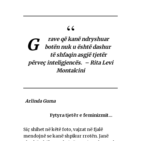
G
rave që kanë ndryshuar
botën nuk u është dashur
të shfaqin asgjë tjetër
përveç inteligjencës. – Rita Levi
Montalcini
Arlinda Guma
Fytyra tjetër e feminizmit…
Siç shihet në këtë foto, vajzat në fjalë
mendojnë se kanë shpikur rrotën. Janë