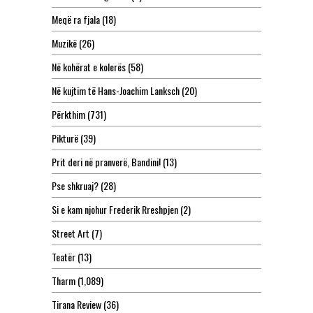
Meqë ra fjala
(18)
Muzikë
(26)
Në kohërat e kolerës
(58)
Në kujtim të Hans-Joachim Lanksch
(20)
Përkthim
(731)
Pikturë
(39)
Prit deri në pranverë, Bandini!
(13)
Pse shkruaj?
(28)
Si e kam njohur Frederik Rreshpjen
(2)
Street Art
(7)
Teatër
(13)
Tharm
(1,089)
Tirana Review
(36)