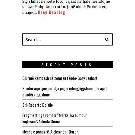
Siç shihet në këtë foto, vajzat në fjalë mendojnë
se kanë shpikur rrotën. Janë ulur këmbëkryq,
Keep Reading
shajnë…
RECENT POSTS
Gjurmë këmbësh në zemrën tënde-Gary Lenhart
Si ndërveprojnë mendja juaj e ndërgjegjshme dhe ajo e
pandërgjegjshme
Shi-Roberto Bolaño
Fragment nga romani “Marksi ka humbur
kujtesën”/Arlinda Guma
Meshë e pandarë-Aleksandër Bardhi