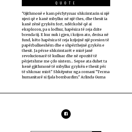
QUOTE
"Gjithmonë e kam përfytyruar shkrimtarin si një
njeri që e kanë mbyllur në një thes, dhe thesit ia
kanë zënë grykën fort, ndërkohë që ai
eksploron, pa u lodhur, hapësira të reja drite
brenda tij. E kur nuk i gjen, i krijon ato, derisa në
fund, këto hapësira të reja krijojnë një presion të
papërballueshëm dhe e shpërthejnë grykën e
thesit. Ja përse shkrimtarët e mirë janë
revolucionarë të kulluar dhe në opozitë të
përjetshme me çdo sistem... Sepse ata duhet ta
kenë gjithmonë të mbyllur grykën e thesit për
të shkruar mirë." Shkëputur nga romani "Terma
humanitarë si fjala bombardim." Arlinda Guma