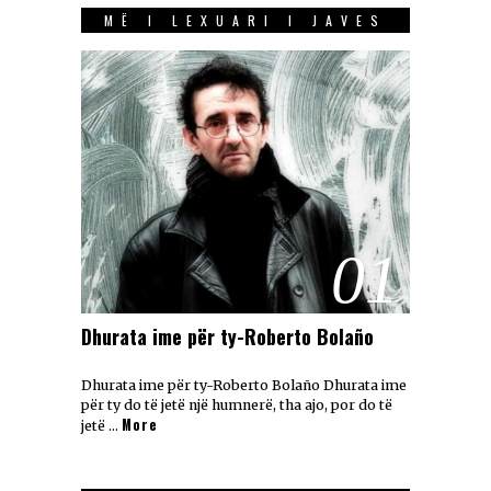
MË I LEXUARI I JAVES
01
Dhurata ime për ty-Roberto Bolaño
Dhurata ime për ty-Roberto Bolaño Dhurata ime
për ty do të jetë një humnerë, tha ajo, por do të
More
jetë …