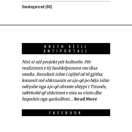
Uncategorized
(60)
RRETH KËTIJ
ANTIPORTALI
Nisi si një projekt për kulturën. Për
realizimin e tij bashkëpunova me disa
media. Rezultati ishte i njëjtë në të gjitha;
lexuesit më shkruanin se ajo që po bëja ishte
ndryshe nga ajo që ofronte shtypi i Tiranës,
ndërkohë që shkrimet e mia sa vinin dhe
hiqeshin nga qarkullimi...
Read More
FACEBOOK