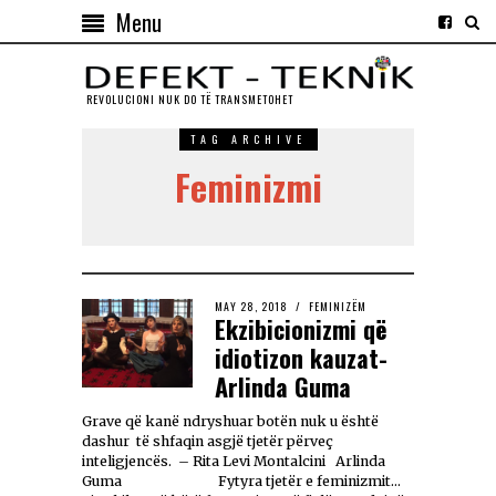
Menu
REVOLUCIONI NUK DO TЁ TRANSMETOHET
TAG ARCHIVE
Feminizmi
MAY 28, 2018
FEMINIZËM
Ekzibicionizmi që
idiotizon kauzat-
Arlinda Guma
Grave që kanë ndryshuar botën nuk u është
dashur të shfaqin asgjë tjetër përveç
inteligjencës. – Rita Levi Montalcini Arlinda
Guma Fytyra tjetër e feminizmit…