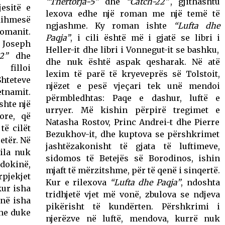
“Thertorja-5”
dhe
“Catch-22”
, gjithashtu
jesitë e
lexova edhe një roman me një temë të
ndihmesë
ngjashme. Ky roman ishte
“Lufta dhe
omanit.
Paqja”
, i cili është më i gjatë se libri i
, Joseph
Heller-it dhe libri i Vonnegut-it se bashku,
22”
dhe
dhe nuk është aspak qesharak. Në atë
filloi
lexim të parë të kryeveprës së Tolstoit,
Shteteve
njëzet e pesë vjeçari tek unë mendoi
tnamit.
përmbledhtas: Paqe e dashur, luftë e
ishte një
urryer. Më kishin përpirë tregimet e
ore, që
Natasha Rostov, Princ Andrei-t dhe Pierre
të cilët
Bezukhov-it, dhe kuptova se përshkrimet
etër. Në
jashtëzakonisht të gjata të luftimeve,
cila nuk
sidomos të Betejës së Borodinos, ishin
ndokinë,
mjaft të mërzitshme, për të qenë i sinqertë.
pjekjet
Kur e rilexova
“Lufta dhe Paqja”
, ndoshta
kur isha
tridhjetë vjet më vonë, zbulova se ndjeva
unë isha
pikërisht të kundërten. Përshkrimi i
dhe duke
njerëzve në luftë, mendova, kurrë nuk