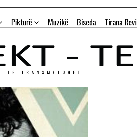
Pikturë
Muzikë
Biseda
Tirana Rev
O TЁ TRANSMETOHET