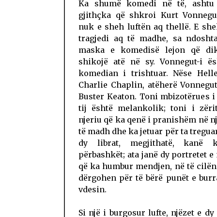
Ka shumë komedi në të, ashtu
gjithçka që shkroi Kurt Vonnegut
nuk e sheh luftën aq thellë. E she
tragjedi aq të madhe, sa ndosht
maska e komedisë lejon që di
shikojë atë në sy. Vonnegut-i ës
komedian i trishtuar. Nëse Helle
Charlie Chaplin, atëherë Vonnegut
Buster Keaton. Toni mbizotërues i 
tij është melankolik; toni i zëri
njeriu që ka qenë i pranishëm në n
të madh dhe ka jetuar për ta treguar
dy librat, megjithatë, kanë 
përbashkët; ata janë dy portretet e 
që ka humbur mendjen, në të cilën
dërgohen për të bërë punët e bur
vdesin.
Si një i burgosur lufte, njëzet e dy 