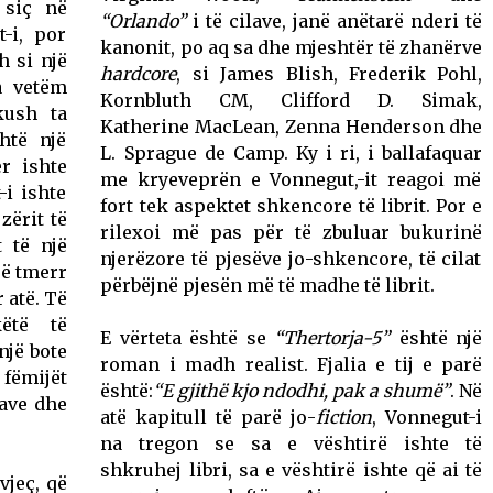
 siç në
“Orlando”
i të cilave, janë anëtarë nderi të
-i, por
kanonit, po aq sa dhe mjeshtër të zhanërve
h si një
hardcore
, si James Blish, Frederik Pohl,
a vetëm
Kornbluth CM, Clifford D. Simak,
kush ta
Katherine MacLean, Zenna Henderson dhe
htë një
L. Sprague de Camp. Ky i ri, i ballafaquar
r ishte
me kryeveprën e Vonnegut,-it reagoi më
-i ishte
fort tek aspektet shkencore të librit. Por e
zërit të
rilexoi më pas për të zbuluar bukurinë
t të një
njerëzore të pjesëve jo-shkencore, të cilat
jë tmerr
përbëjnë pjesën më të madhe të librit.
 atë. Të
këtë të
E vërteta është se
“Thertorja-5”
është një
një bote
roman i madh realist. Fjalia e tij e parë
 fëmijët
është:
“E gjithë kjo ndodhi, pak a shumë”
. Në
rave dhe
atë kapitull të parë jo-
fiction
, Vonnegut-i
na tregon se sa e vështirë ishte të
shkruhej libri, sa e vështirë ishte që ai të
vjeç, që