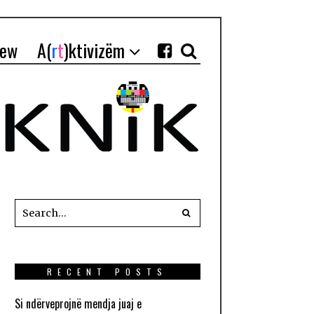
iew
A(
r
t
)ktivizëm
RECENT POSTS
Si ndërveprojnë mendja juaj e