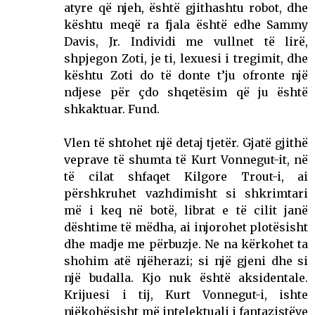
atyre që njeh, është gjithashtu robot, dhe
kështu meqë ra fjala është edhe Sammy
Davis, Jr. Individi me vullnet të lirë,
shpjegon Zoti, je ti, lexuesi i tregimit, dhe
kështu Zoti do të donte t’ju ofronte një
ndjese për çdo shqetësim që ju është
shkaktuar. Fund.
Vlen të shtohet një detaj tjetër. Gjatë gjithë
veprave të shumta të Kurt Vonnegut-it, në
të cilat shfaqet Kilgore Trout-i, ai
përshkruhet vazhdimisht si shkrimtari
më i keq në botë, librat e të cilit janë
dështime të mëdha, ai injorohet plotësisht
dhe madje me përbuzje. Ne na kërkohet ta
shohim atë njëherazi; si një gjeni dhe si
një budalla. Kjo nuk është aksidentale.
Krijuesi i tij, Kurt Vonnegut-i, ishte
njëkohësisht më intelektuali i fantazistëve