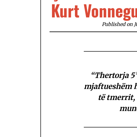
Kurt Vonnegu
Published on Ju
“Thertorja 5”
mjaftueshëm hu
të tmerrit,
mund