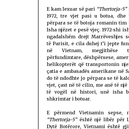
E kam lexuar së pari
“Thertorja-5”
1972, tre vjet pasi u botua, dhe 
përpara se të botoja romanin tim 
Isha njëzet e pesë vjeç. 1972-shi ish
ngadalshëm drejt Marrëveshjes s
të Parisit, e cila duhej t’i jepte fu
në Vietnam, megjithëse të
përfundimtare, dëshpëruese, amer
helikopterët që transportonin nj
çatia e ambasadës amerikane në S
do të ndodhte jo përpara se të kal
vjet, çast në të cilin, me anë të një
të vogël në histori, unë isha b
shkrimtar i botuar.
E përmend Vietnamin sepse, n
“Thertorja-5”
është një libër për 
Dytë Botërore, Vietnami është gj