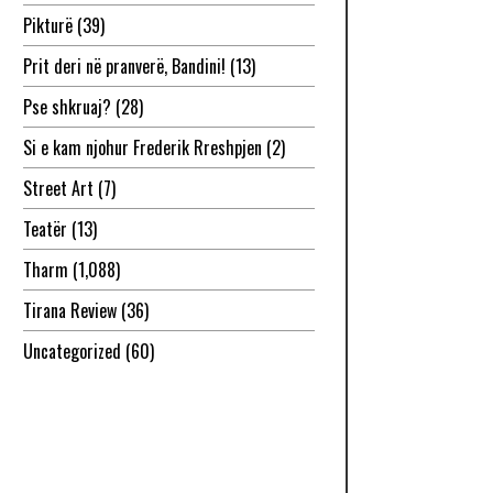
Pikturë
(39)
Prit deri në pranverë, Bandini!
(13)
Pse shkruaj?
(28)
Si e kam njohur Frederik Rreshpjen
(2)
Street Art
(7)
Teatër
(13)
Tharm
(1,088)
Tirana Review
(36)
Uncategorized
(60)