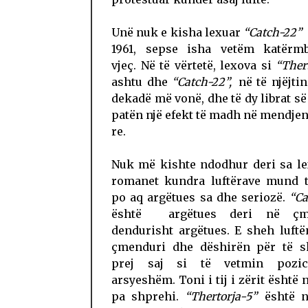
Unë nuk e kisha lexuar
“Catch-22”
1961, sepse isha vetëm katërmb
vjeç. Në të vërtetë, lexova si
“Thert
ashtu dhe
“Catch-22”,
në të njëjtin 
dekadë më vonë, dhe të dy librat s
patën një efekt të madh në mendjen
re.
Nuk më kishte ndodhur deri sa le
romanet kundra luftërave mund t
po aq argëtues sa dhe seriozë.
“Ca
është argëtues deri në çme
dendurisht argëtues. E sheh luftë
çmenduri dhe dëshirën për të s
prej saj si të vetmin pozic
arsyeshëm. Toni i tij i zërit është n
pa shprehi.
“Thertorja-5”
është n