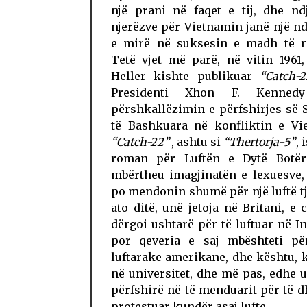
një prani në faqet e tij, dhe nd
njerëzve për Vietnamin janë një 
e mirë në suksesin e madh të r
Tetë vjet më parë, në vitin 1961
Heller kishte publikuar
“Catch-
Presidenti Xhon F. Kennedy 
përshkallëzimin e përfshirjes së 
të Bashkuara në konfliktin e Vie
“Catch-22”
, ashtu si
“Thertorja-5”
, 
roman për Luftën e Dytë Botër
mbërtheu imagjinatën e lexuesve, 
po mendonin shumë për një luftë tj
ato ditë, unë jetoja në Britani, e 
dërgoi ushtarë për të luftuar në I
por qeveria e saj mbështeti për
luftarake amerikane, dhe kështu, 
në universitet, dhe më pas, edhe 
përfshirë në të menduarit për të 
protestuar kundër asaj lufte.