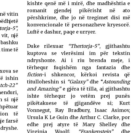
kishte qenë më i mirë, dhe madhështia e
romanit gjendej pikërisht në ato
në vitin
përshkrime, dhe jo në tregimet disi më
ëdhjetë
konvencionale të personazheve kryesorë.
orja-5”,
Luftë e dashur, paqe e urryer.
vit, një
ë bashku
Duke rilexuar
“Thertorja-5”
, gjithashtu
 time të
kuptova se vlerësimi im për tekstin
ndryshonte. Ai i riu brenda meje, i
tërhequr fuqishëm nga fantazia dhe
xova se
fiction
-i shkencor, kërkoi revista që
ë ishin
titulloheshin si
“Galaxy”
dhe “
Astounding
tch-22”
and Amazing”
e gjëra të tilla, ai gjithashtu
nduri,
ishte tërhequr jo vetëm prej punës
n si një
pikëtakuese të gjigandëve si; Kurt
hpëtuar
Vonnegut, Ray Bradbury, Isaac Asimov,
ion të
Ursula K Le Guin dhe Arthur C. Clarke, por
je farsë
edhe prej atyre të Mary Shelley dhe
dryshe.
Virginia Woolf;
“Frankenstein”
dhe