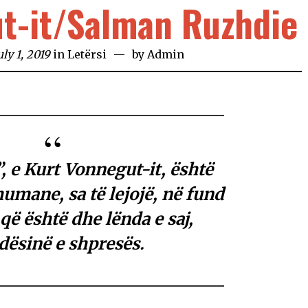
t-it/Salman Ruzhdie
ly 1, 2019
in
Letërsi
by
Admin
,
e Kurt Vonnegut-it, është
mane, sa të lejojë, në fund
 që është dhe lënda e saj,
ësinë e shpresës.