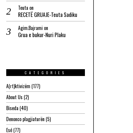
Teuta
on
RECETË GRUAJE-Teuta Sadiku
Agim.Bajrami
on
Grua e bukur-Nuri Plaku
CATEGORIES
A(rt)ktivizëm
(177)
About Us
(2)
Biseda
(40)
Denonco plagjiaturën
(5)
Esé
(77)