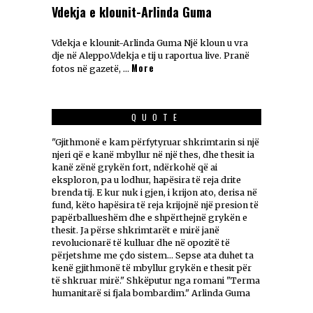
Vdekja e klounit-Arlinda Guma
Vdekja e klounit-Arlinda Guma Një kloun u vra
dje në Aleppo.Vdekja e tij u raportua live. Pranë
More
fotos në gazetë, …
QUOTE
"Gjithmonë e kam përfytyruar shkrimtarin si një
njeri që e kanë mbyllur në një thes, dhe thesit ia
kanë zënë grykën fort, ndërkohë që ai
eksploron, pa u lodhur, hapësira të reja drite
brenda tij. E kur nuk i gjen, i krijon ato, derisa në
fund, këto hapësira të reja krijojnë një presion të
papërballueshëm dhe e shpërthejnë grykën e
thesit. Ja përse shkrimtarët e mirë janë
revolucionarë të kulluar dhe në opozitë të
përjetshme me çdo sistem... Sepse ata duhet ta
kenë gjithmonë të mbyllur grykën e thesit për
të shkruar mirë." Shkëputur nga romani "Terma
humanitarë si fjala bombardim." Arlinda Guma