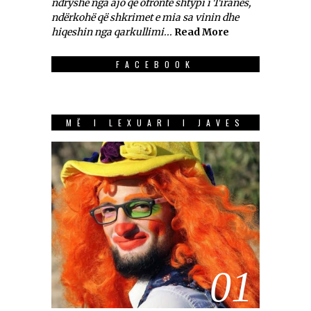
ndryshe nga ajo që ofronte shtypi i Tiranës,
ndërkohë që shkrimet e mia sa vinin dhe
hiqeshin nga qarkullimi...
Read More
FACEBOOK
MË I LEXUARI I JAVES
01