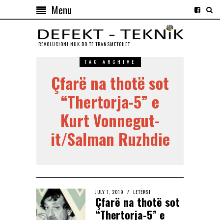
Menu
REVOLUCIONI NUK DO TЁ TRANSMETOHET
TAG ARCHIVE
Çfarë na thotë sot
“Thertorja-5” e
Kurt Vonnegut-
it/Salman Ruzhdie
JULY 1, 2019
LETËRSI
Çfarë na thotë sot
“Thertorja-5” e