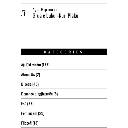
Agim.Bajrami
on
Grua e bukur-Nuri Plaku
CATEGORIES
A(rt)ktivizëm
(177)
About Us
(2)
Biseda
(40)
Denonco plagjiaturën
(5)
Esé
(77)
Feminizëm
(29)
Filozofi
(13)