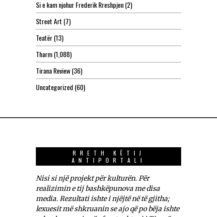
Si e kam njohur Frederik Rreshpjen
(2)
Street Art
(7)
Teatër
(13)
Tharm
(1,088)
Tirana Review
(36)
Uncategorized
(60)
RRETH KËTIJ
ANTIPORTALI
Nisi si një projekt për kulturën. Për
realizimin e tij bashkëpunova me disa
media. Rezultati ishte i njëjtë në të gjitha;
lexuesit më shkruanin se ajo që po bëja ishte