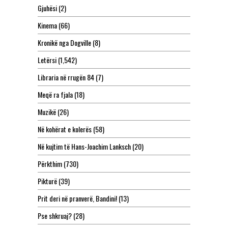
Gjuhësi
(2)
Kinema
(66)
Kronikë nga Dogville
(8)
Letërsi
(1,542)
Libraria në rrugën 84
(7)
Meqë ra fjala
(18)
Muzikë
(26)
Në kohërat e kolerës
(58)
Në kujtim të Hans-Joachim Lanksch
(20)
Përkthim
(730)
Pikturë
(39)
Prit deri në pranverë, Bandini!
(13)
Pse shkruaj?
(28)