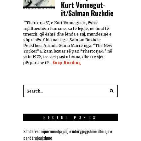
Kurt Vonnegut-
it/Salman Ruzhdie
“Thertorja 5”, e Kurt Vonnegut-it, është
mjaftueshëm humane, sa të lejojë, në fund të
tmerrit, që është dhe lënda e saj, mundësinë e
shpresës. Shkruar nga: Salman Ruzhdie
Përktheu: Arlinda Guma Marrë nga: “The New
Yorker” E kam lexuar së pari “Thertorja-5” në
vitin 1972, tre vjet pasi u botua, dhe tre vjet
Keep Reading
përpara se të…
RECENT POSTS
Si ndërveprojnë mendja juaj e ndërgjegjshme dhe ajo e
pandërgjegjshme