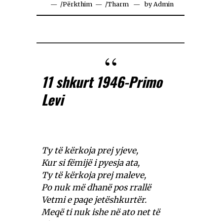
/
Përkthim
/
Tharm
by
Admin
11 shkurt 1946-Primo
Levi
Ty të kërkoja prej yjeve,
Kur si fëmijë i pyesja ata,
Ty të kërkoja prej maleve,
Po nuk më dhanë pos rrallë
Vetmi e paqe jetëshkurtër.
Meqë ti nuk ishe në ato net të