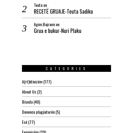
Teuta
on
RECETË GRUAJE-Teuta Sadiku
Agim.Bajrami
on
Grua e bukur-Nuri Plaku
CATEGORIES
A(rt)ktivizëm
(177)
About Us
(2)
Biseda
(40)
Denonco plagjiaturën
(5)
Esé
(77)
Feminizëm
(29)