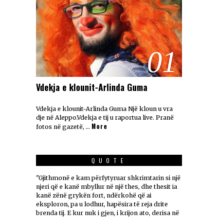
01
Vdekja e klounit-Arlinda Guma
Vdekja e klounit-Arlinda Guma Një kloun u vra
dje në Aleppo.Vdekja e tij u raportua live. Pranë
More
fotos në gazetë, …
QUOTE
"Gjithmonë e kam përfytyruar shkrimtarin si një
njeri që e kanë mbyllur në një thes, dhe thesit ia
kanë zënë grykën fort, ndërkohë që ai
eksploron, pa u lodhur, hapësira të reja drite
brenda tij. E kur nuk i gjen, i krijon ato, derisa në