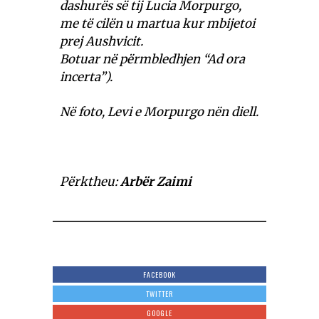
dashurës së tij Lucia Morpurgo,
me të cilën u martua kur mbijetoi
prej Aushvicit.
Botuar në përmbledhjen “Ad ora
incerta”).
Në foto, Levi e Morpurgo nën diell.
Përktheu:
Arbër Zaimi
FACEBOOK
TWITTER
GOOGLE