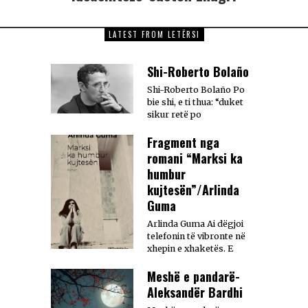
LATEST FROM LETËRSI
Shi-Roberto Bolaño
Shi-Roberto Bolaño Po
bie shi, e ti thua: “duket
sikur retë po
Fragment nga
romani “Marksi ka
humbur
kujtesën”/Arlinda
Guma
Arlinda Guma Ai dëgjoi
telefonin të vibronte në
xhepin e xhaketës. E
Meshë e pandarë-
Aleksandër Bardhi