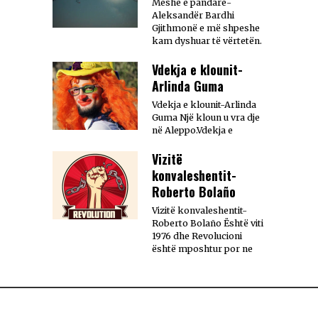
Meshë e pandarë-
Aleksandër Bardhi
Gjithmonë e më shpeshe
kam dyshuar të vërtetën.
Vdekja e klounit-
Arlinda Guma
Vdekja e klounit-Arlinda
Guma Një kloun u vra dje
në Aleppo.Vdekja e
Vizitë
konvaleshentit-
Roberto Bolaño
Vizitë konvaleshentit-
Roberto Bolaño Është viti
1976 dhe Revolucioni
është mposhtur por ne