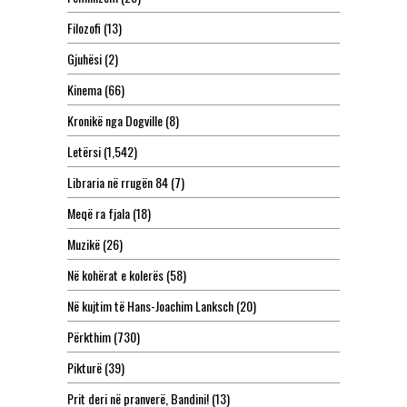
Filozofi
(13)
Gjuhësi
(2)
Kinema
(66)
Kronikë nga Dogville
(8)
Letërsi
(1,542)
Libraria në rrugën 84
(7)
Meqë ra fjala
(18)
Muzikë
(26)
Në kohërat e kolerës
(58)
Në kujtim të Hans-Joachim Lanksch
(20)
Përkthim
(730)
Pikturë
(39)
Prit deri në pranverë, Bandini!
(13)