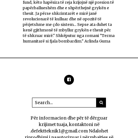
fund, këto hapësira të reja krijojnë një presion të
papërballueshëm dhe e shpërthejnë grykën e
thesit. Ja përse shkrimtarët e mirë janë
revolucionarë të kulluar dhe në opozitë të
përjetshme me çdo sistem... Sepse ata duhet ta
kenë gjithmonë të mbyllur grykën e thesit për
të shkruar mirë." Shkëputur nga romani "Terma
humanitarë si fjala bombardim." Arlinda Guma
Për informacion dhe për të dërguar
krijimet tuaja, kontaktoni në
.defektteknik1@gmail.com Ndalohet
riprodhimi i paautorizuar i përmbajtjes së