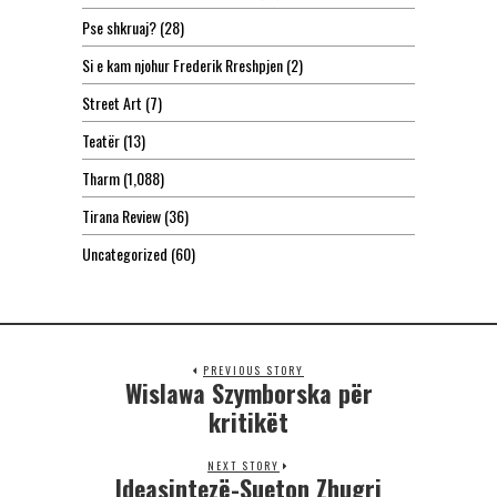
Pse shkruaj?
(28)
Si e kam njohur Frederik Rreshpjen
(2)
Street Art
(7)
Teatër
(13)
Tharm
(1,088)
Tirana Review
(36)
Uncategorized
(60)
PREVIOUS STORY
Wislawa Szymborska për
kritikët
NEXT STORY
Ideasintezë-Sueton Zhugri