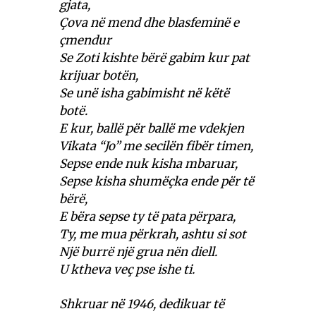
gjata,
Çova në mend dhe blasfeminë e
çmendur
Se Zoti kishte bërë gabim kur pat
krijuar botën,
Se unë isha gabimisht në këtë
botë.
E kur, ballë për ballë me vdekjen
Vikata “Jo” me secilën fibër timen,
Sepse ende nuk kisha mbaruar,
Sepse kisha shumëçka ende për të
bërë,
E bëra sepse ty të pata përpara,
Ty, me mua përkrah, ashtu si sot
Një burrë një grua nën diell.
U ktheva veç pse ishe ti.
Shkruar në 1946, dedikuar të