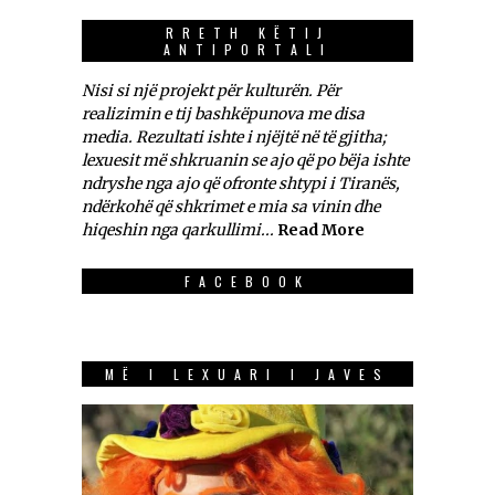
RRETH KËTIJ
ANTIPORTALI
Nisi si një projekt për kulturën. Për
realizimin e tij bashkëpunova me disa
media. Rezultati ishte i njëjtë në të gjitha;
lexuesit më shkruanin se ajo që po bëja ishte
ndryshe nga ajo që ofronte shtypi i Tiranës,
ndërkohë që shkrimet e mia sa vinin dhe
hiqeshin nga qarkullimi...
Read More
FACEBOOK
MË I LEXUARI I JAVES