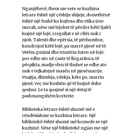
Nganjëherë, them me vete se kuzhina
letrare është një çështje shijeje, domethënë
është një fushë ku kujtesa dhe etika (ose
morali, nëse më lejohet të përdor këtë fjalë)
luajnë një lojë, rregullat e së cilës nuk i
njoh. Talenti dhe epërsia, të përhumbur,
kundrojnë këtë lojë, pa marrë pjesë në të.
Vetëm guximi dhe trimëria futen në lojë,
por edhe ato në çaste të llogaritura, të
përpikta, madje vlen të thuhet se edhe ato
nuk e tejkalojnë masën në pjesëmarrje.
Vuajtja, dhimbja, vdekja, këto po, marrin
pjesë, veç me kushtin që të luajnë duke
qeshur. Le ta quajmë si një detaj të
pashmangshëm kortezie.
Biblioteka letrare është shumë më e
rëndësishme se kuzhina letrare. Një
bibliotekë është shumë më komode se një
kuzhinë. Nëse një bibliotekë ngjan me një