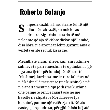
Roberto Bolanjo
Shpesh kuzhina ime letrare është një
dhomë e zbrazët, ku nuk ka as
dritare. Sigurisht mua do të më
pëlqente që ajo të kishte diçka: një llambë,
disa libra, një aromë të lehtë guximi; ama e
vërteta është se nuk ka asgjë.
Megjithatë, nganjëherë, kur jam viktimë e
sulmeve të pafrenueshme të optimizmit (që
nga ana tjetër përfundojnë në hare të
frikshme), kuzhina ime letrare kthehet në
një kështjellë mesjetare (me kuzhinë) a në
një apartament në Nju Jork (me kuzhinë
dhe pamje të privilegjuar) ose në një
kasolle në shpatet e Kordiliereve (pa
kuzhinë, por me një vatër zjarri). Në ato
çaste, i përqendruar, përgjithësisht bëj atë