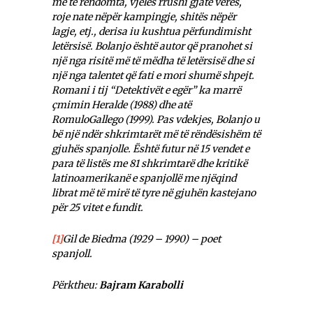
më të rëndomta, vjelës rrushi gjatë verës,
roje nate nëpër kampingje, shitës nëpër
lagje, etj., derisa iu kushtua përfundimisht
letërsisë. Bolanjo është autor që pranohet si
një nga risitë më të mëdha të letërsisë dhe si
një nga talentet që fati e mori shumë shpejt.
Romani i tij “Detektivët e egër” ka marrë
çmimin Heralde (1988) dhe atë
RomuloGallego (1999). Pas vdekjes, Bolanjo u
bë një ndër shkrimtarët më të rëndësishëm të
gjuhës spanjolle. Është futur në 15 vendet e
para të listës me 81 shkrimtarë dhe kritikë
latinoamerikanë e spanjollë me njëqind
librat më të mirë të tyre në gjuhën kastejano
për 25 vitet e fundit.
[1]
Gil de Biedma (1929 – 1990) – poet
spanjoll.
Përktheu:
Bajram Karabolli