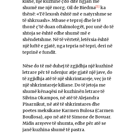
kishë, një kuzhinë çdo ditë ngjan më
[1]
shumë me një morg. Gil de Biedma
ka
thënë: «Të lexosh është më e natyrshme se
të shkruash». Mbase e teproj dhe le të
thonë ç’të duan oftalmologët, por unë do të
shtoja se është edhe shumë më e
shëndetshme. Në të vërtetë, letërsia është
një luftë e gjatë, nga tepria në tepri, deri në
teprinë e fundit.
Nëse do të më duhej të zgjidhja një kuzhinë
letrare për të ndenjur atje gjatë një jave, do
të zgjidhja atë të një shkrimtareje, veç jo të
një shkrimtareje kiliane. Do të jetoja me
shumë kënaqësi në kuzhinën letrare të
Silvina Okampos, në atë të Alejandra
Pisarnikut, në atë të shkrimtares dhe
poetes meksikane Karmen Bulosa (Carmen
Boullosa), apo në atë të Simone de Bovuar.
Midis arsyeve të shumta, edhe për atë se
janë kuzhina shumë të pastra.