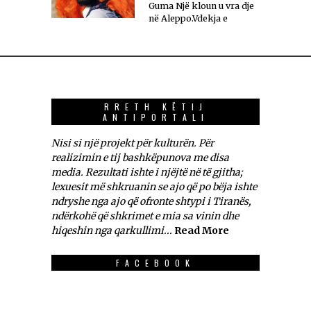
Guma Një kloun u vra dje
në Aleppo.Vdekja e
RRETH KËTIJ
ANTIPORTALI
Nisi si një projekt për kulturën. Për
realizimin e tij bashkëpunova me disa
media. Rezultati ishte i njëjtë në të gjitha;
lexuesit më shkruanin se ajo që po bëja ishte
ndryshe nga ajo që ofronte shtypi i Tiranës,
ndërkohë që shkrimet e mia sa vinin dhe
hiqeshin nga qarkullimi...
Read More
FACEBOOK