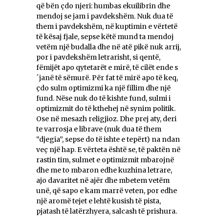
që bën çdo njeri: humbas ekuilibrin dhe
mendoj se jam i pavdekshëm. Nuk dua të
them i pavdekshëm, në kuptimin e vërtetë
të kësaj fjale, sepse këtë mund ta mendoj
vetëm një budalla dhe në atë pikë nuk arrij,
por i pavdekshëm letrarisht, si qentë,
fëmijët apo qytetarët e mirë, të cilët ende s
´janë të sëmurë. Për fat të mirë apo të keq,
çdo sulm optimizmi ka një fillim dhe një
fund. Nëse nuk do të kishte fund, sulmi i
optimizmit do të kthehej në synim politik.
Ose në mesazh religjioz. Dhe prej aty, deri
te varrosja e librave (nuk dua të them
“djegia”, sepse do të ishte e tepërt) na ndan
veç një hap. E vërteta është se, të paktën në
rastin tim, sulmet e optimizmit mbarojnë
dhe me to mbaron edhe kuzhina letrare,
ajo davaritet në ajër dhe mbetem vetëm
unë, që sapo e kam marrë veten, por edhe
një aromë tejet e lehtë kusish të pista,
pjatash të latërzhyera, salcash të prishura.