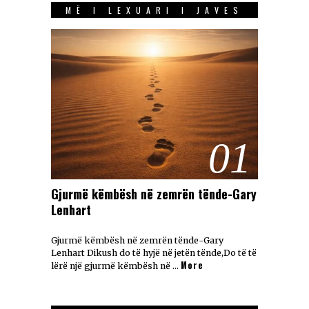
MË I LEXUARI I JAVES
01
Gjurmë këmbësh në zemrën tënde-Gary
Lenhart
Gjurmë këmbësh në zemrën tënde-Gary
Lenhart Dikush do të hyjë në jetën tënde,Do të të
More
lërë një gjurmë këmbësh në …