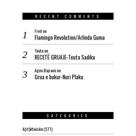
RECENT COMMENTS
Fred
on
Flamingo Revolution/Arlinda Guma
Teuta
on
RECETË GRUAJE-Teuta Sadiku
Agim.Bajrami
on
Grua e bukur-Nuri Plaku
CATEGORIES
A(rt)ktivizëm
(177)