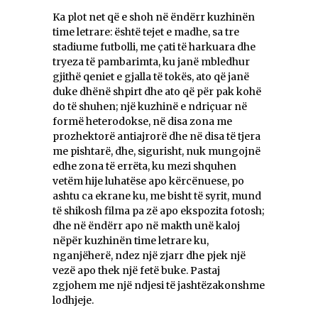
Ka plot net që e shoh në ëndërr kuzhinën
time letrare: është tejet e madhe, sa tre
stadiume futbolli, me çati të harkuara dhe
tryeza të pambarimta, ku janë mbledhur
gjithë qeniet e gjalla të tokës, ato që janë
duke dhënë shpirt dhe ato që për pak kohë
do të shuhen; një kuzhinë e ndriçuar në
formë heterodokse, në disa zona me
prozhektorë antiajrorë dhe në disa të tjera
me pishtarë, dhe, sigurisht, nuk mungojnë
edhe zona të errëta, ku mezi shquhen
vetëm hije luhatëse apo kërcënuese, po
ashtu ca ekrane ku, me bisht të syrit, mund
të shikosh filma pa zë apo ekspozita fotosh;
dhe në ëndërr apo në makth unë kaloj
nëpër kuzhinën time letrare ku,
nganjëherë, ndez një zjarr dhe pjek një
vezë apo thek një fetë buke. Pastaj
zgjohem me një ndjesi të jashtëzakonshme
lodhjeje.