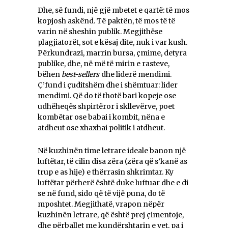
Dhe, së fundi, një gjë mbetet e qartë: të mos
kopjosh askënd. Të paktën, të mos të të
varin në sheshin publik. Megjithëse
plagjiatorët, sot e kësaj dite, nuk i var kush.
Përkundrazi, marrin bursa, çmime, detyra
publike, dhe, në më të mirin e rasteve,
bëhen
best-sellers
dhe liderë mendimi.
Ç’fund i çuditshëm dhe i shëmtuar: lider
mendimi. Që do të thotë bari kopeje ose
udhëheqës shpirtëror i skllevërve, poet
kombëtar ose babai i kombit, nëna e
atdheut ose xhaxhai politik i atdheut.
Në kuzhinën time letrare ideale banon një
luftëtar, të cilin disa zëra (zëra që s’kanë as
trup e as hije) e thërrasin shkrimtar. Ky
luftëtar përherë është duke luftuar dhe e di
se në fund, sido që të vijë puna, do të
mposhtet. Megjithatë, vrapon nëpër
kuzhinën letrare, që është prej çimentoje,
dhe përballet me kundërshtarin e vet, pa i