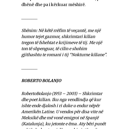
dhënë dhe pa i kërkuar mëshirë.
________
Shënim: Në këtë rrëfim të veçantë, me një
humor tejet gazmor, shkrimtari kilian
tregon të fshehtat e krijimeve të tij. Me një
ton të shpenguar, të cilin e shohim
gjithashtu te romani i tij “Nokturne kiliane”.
________
ROBERTO BOLANJO
RobertoBolanjo (1953 – 2003) – Shkrimtar
dhe poet kilian. Iku nga vendlindja që kur
ishte ende djalosh i ri duke u endur nëpër
Amerikën Latine. U vendos për disa vite në
Meksikë dhe më vonë emigroi në Spanjë
(Katalunja), ku jetonte e ëma. Aty bëri punët