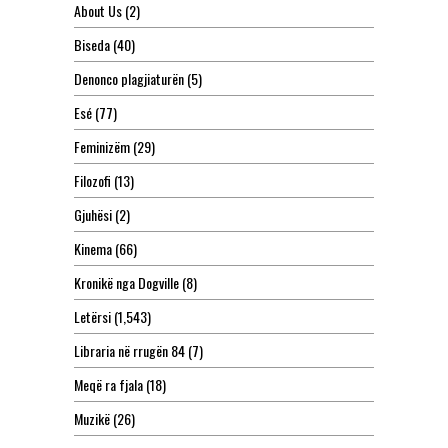
About Us
(2)
Biseda
(40)
Denonco plagjiaturën
(5)
Esé
(77)
Feminizëm
(29)
Filozofi
(13)
Gjuhësi
(2)
Kinema
(66)
Kronikë nga Dogville
(8)
Letërsi
(1,543)
Libraria në rrugën 84
(7)
Meqë ra fjala
(18)
Muzikë
(26)