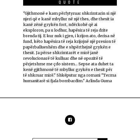
QUOTE
"Gjithmonë e kam përfytyruar shkrimtarin si një
njeri që e kanë mbyllur në një thes, dhe thesit ia
kanë zënë grykën fort, ndërkohë që ai
eksploron, pa u lodhur, hapësira të reja drite
brenda tij. E kur nuk i gjen, i krijon ato, derisa në
fund, këto hapësira të reja krijojnë një presion të
papërballueshëm dhe e shpërthejnë grykën e
thesit. Ja përse shkrimtarët e mirë janë
revolucionarë të kulluar dhe në opozitë të
përjetshme me çdo sistem... Sepse ata duhet ta
kenë gjithmonë të mbyllur grykën e thesit për
të shkruar mirë." Shkëputur nga romani "Terma
humanitarë si fjala bombardim." Arlinda Guma