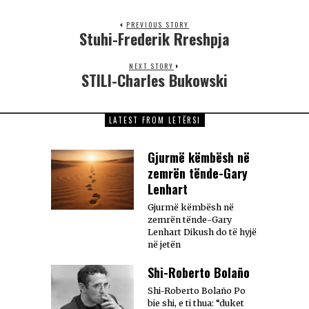
PREVIOUS STORY
Stuhi-Frederik Rreshpja
NEXT STORY
STILI-Charles Bukowski
LATEST FROM LETËRSI
Gjurmë këmbësh në
zemrën tënde-Gary
Lenhart
Gjurmë këmbësh në
zemrën tënde-Gary
Lenhart Dikush do të hyjë
në jetën
Shi-Roberto Bolaño
Shi-Roberto Bolaño Po
bie shi, e ti thua: “duket