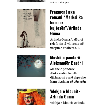
sikur retë po
Fragment nga
romani “Marksi ka
humbur
kujtesën”/Arlinda
Guma
Arlinda Guma Ai dëgjoi
telefonin të vibronte në
xhepin e xhaketës. E
Meshë e pandarë-
Aleksandër Bardhi
Meshë e pandarë-
Aleksandër Bardhi
Gjithmonë e më shpeshe
kam dyshuar të vërtetën.
Vdekja e klounit-
Arlinda Guma
Vdekja e klounit-Arlinda