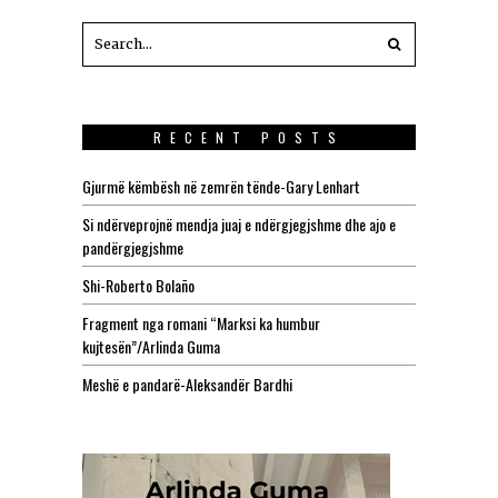
RECENT POSTS
Gjurmë këmbësh në zemrën tënde-Gary Lenhart
Si ndërveprojnë mendja juaj e ndërgjegjshme dhe ajo e
pandërgjegjshme
Shi-Roberto Bolaño
Fragment nga romani “Marksi ka humbur
kujtesën”/Arlinda Guma
Meshë e pandarë-Aleksandër Bardhi