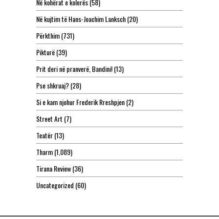
Në kohërat e kolerës
(58)
Në kujtim të Hans-Joachim Lanksch
(20)
Përkthim
(731)
Pikturë
(39)
Prit deri në pranverë, Bandini!
(13)
Pse shkruaj?
(28)
Si e kam njohur Frederik Rreshpjen
(2)
Street Art
(7)
Teatër
(13)
Tharm
(1,089)
Tirana Review
(36)
Uncategorized
(60)