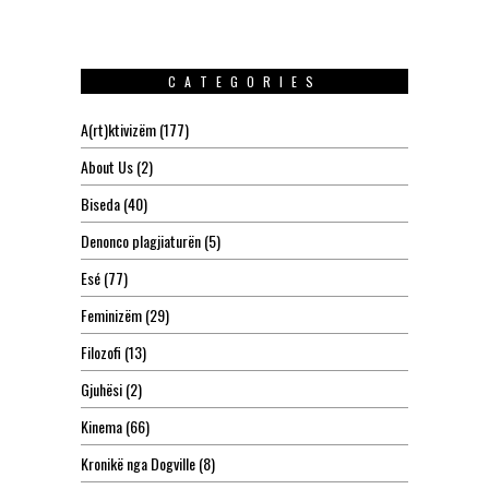
CATEGORIES
A(rt)ktivizëm
(177)
About Us
(2)
Biseda
(40)
Denonco plagjiaturën
(5)
Esé
(77)
Feminizëm
(29)
Filozofi
(13)
Gjuhësi
(2)
Kinema
(66)
Kronikë nga Dogville
(8)