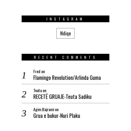
INSTAGRAM
Ndiqe
RECENT COMMENTS
Fred
on
Flamingo Revolution/Arlinda Guma
Teuta
on
RECETË GRUAJE-Teuta Sadiku
Agim.Bajrami
on
Grua e bukur-Nuri Plaku