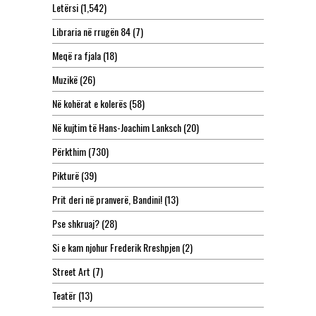
Letërsi
(1,542)
Libraria në rrugën 84
(7)
Meqë ra fjala
(18)
Muzikë
(26)
Në kohërat e kolerës
(58)
Në kujtim të Hans-Joachim Lanksch
(20)
Përkthim
(730)
Pikturë
(39)
Prit deri në pranverë, Bandini!
(13)
Pse shkruaj?
(28)
Si e kam njohur Frederik Rreshpjen
(2)
Street Art
(7)
Teatër
(13)