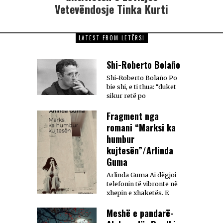
Vetevëndosje Tinka Kurti
LATEST FROM LETËRSI
Shi-Roberto Bolaño
Shi-Roberto Bolaño Po
bie shi, e ti thua: “duket
sikur retë po
Fragment nga
romani “Marksi ka
humbur
kujtesën”/Arlinda
Guma
Arlinda Guma Ai dëgjoi
telefonin të vibronte në
xhepin e xhaketës. E
Meshë e pandarë-