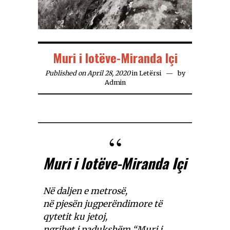
Muri i lotëve-Miranda Içi
Published on April 28, 2020
in
Letërsi
by
Admin
Muri i lotëve-Miranda Içi
Në daljen e metrosë,
në pjesën jugperëndimore të
qytetit ku jetoj,
ngrihet i padukshëm “Muri i