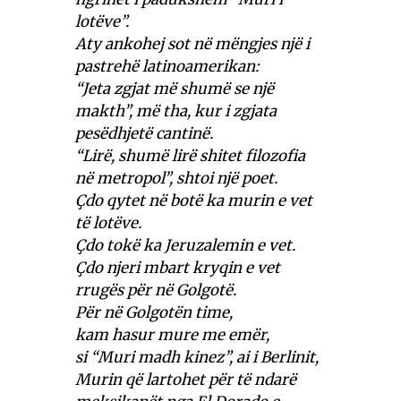
lotëve”.
Aty ankohej sot në mëngjes një i
pastrehë latinoamerikan:
“Jeta zgjat më shumë se një
makth”, më tha, kur i zgjata
pesëdhjetë cantinë.
“Lirë, shumë lirë shitet filozofia
në metropol”, shtoi një poet.
Çdo qytet në botë ka murin e vet
të lotëve.
Çdo tokë ka Jeruzalemin e vet.
Çdo njeri mbart kryqin e vet
rrugës për në Golgotë.
Për në Golgotën time,
kam hasur mure me emër,
si “Muri madh kinez”, ai i Berlinit,
Murin që lartohet për të ndarë