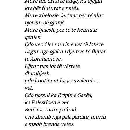
Mure me drita të kuqe, ku djegin
krahët fluturat e natës.
Mure xhelozie, lartuar për të ulur
njeriun në gjunjë.
Mure fjalësh, për të të helmuar
qënien.
Çdo vend ka murin e vet të lotëve.
Lagur nga gjaku i djemve të flijuar
të Abrahamëve.
Ujitur nga lot të vërtetë
dhimbjesh.
Çdo kontinent ka Jeruzalemin e
vet.
Çdo popull ka Rripin e Gazës,
ka Palestinën e vet.
Botë me mure pafund.
Unë shemb nga pak përditë, murin
e madh brenda vetes.