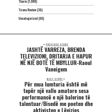
Tharm
(1,088)
Tirana Review
(36)
Uncategorized
(60)
PREVIOUS STORY
JASHTË VARREZA, BRENDA
TELEVIZIONI, DRITARJA E HAPUR
NË NJË BOTË TË MBYLLUR-Raoul
Vaneigem
NEXT STORY
Për mua lumturia është më
tepër një valle amatore sesa
performancë e një balerine të
talentuar/Bisedë me poeten dhe
aktivisten e Lëvizjes