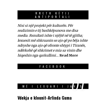
RRETH KËTIJ
ANTIPORTALI
Nisi si një projekt për kulturën. Për
realizimin e tij bashkëpunova me disa
media. Rezultati ishte i njëjtë në të gjitha;
lexuesit më shkruanin se ajo që po bëja ishte
ndryshe nga ajo që ofronte shtypi i Tiranës,
ndërkohë që shkrimet e mia sa vinin dhe
hiqeshin nga qarkullimi...
Read More
FACEBOOK
01
MË I LEXUARI I JAVES
Vdekja e klounit-Arlinda Guma