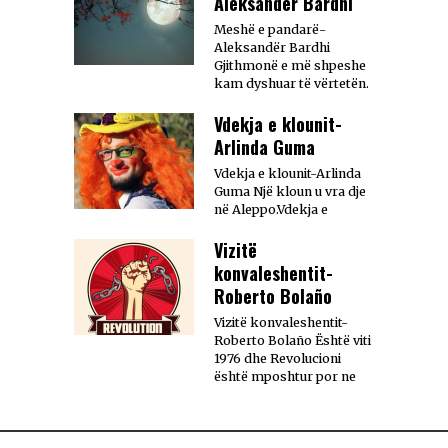
Aleksandër Bardhi
Meshë e pandarë-
Aleksandër Bardhi
Gjithmonë e më shpeshe
kam dyshuar të vërtetën.
Vdekja e klounit-
Arlinda Guma
Vdekja e klounit-Arlinda
Guma Një kloun u vra dje
në Aleppo.Vdekja e
Vizitë
konvaleshentit-
Roberto Bolaño
Vizitë konvaleshentit-
Roberto Bolaño Është viti
1976 dhe Revolucioni
është mposhtur por ne