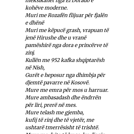
meksikanët nga El Dorado e
kohëve moderne.
Muri me Rozafën flijuar për fjalën
e dhënë
Muri me këpucë grash, vrapuan të
jenë Hirushe dhe u vranë
pamëshirë nga dora e princërve të
zinj.
Kullën me 952 kafka shqiptarësh
në Nish,
Gurët e heposur nga dhimbja për
djemtë pavarre në Kosovë.
Mure me emra për mos u harruar.
Mure ambasadash dhe ëndrrën
për liri, prerë në mes.
Mure telash me gjemba,
kufij të rinj dhe të vjetër, me
ushtarë tmerrësisht të trishtë.