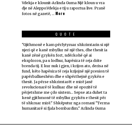
Vdekja e klounit-Arlinda Guma Një kloun u vra
dje në Aleppo.Vdekja e tij u raportua live. Pranë
More
fotos në gazetë, …
QUOTE
"Gjithmonë e kam përfytyruar shkrimtarin si një
njeri që e kanë mbyllur në një thes, dhe thesit ia
kanë zënë grykën fort, ndërkohë që ai
eksploron, pa u lodhur, hapësira të reja drite
brenda tij. E kur nuk i gjen, i krijon ato, derisa në
fund, këto hapësira të reja krijojnë një presion të
papërballueshëm dhe e shpërthejnë grykën e
thesit. Ja përse shkrimtarët e mirë janë
revolucionarë të kulluar dhe në opozitë të
përjetshme me çdo sistem... Sepse ata duhet ta
kenë gjithmonë të mbyllur grykën e thesit për
të shkruar mirë." Shkëputur nga romani "Terma
humanitarë si fjala bombardim." Arlinda Guma