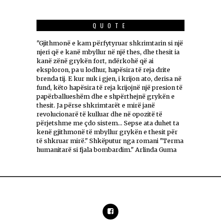
QUOTE
"Gjithmonë e kam përfytyruar shkrimtarin si një
njeri që e kanë mbyllur në një thes, dhe thesit ia
kanë zënë grykën fort, ndërkohë që ai
eksploron, pa u lodhur, hapësira të reja drite
brenda tij. E kur nuk i gjen, i krijon ato, derisa në
fund, këto hapësira të reja krijojnë një presion të
papërballueshëm dhe e shpërthejnë grykën e
thesit. Ja përse shkrimtarët e mirë janë
revolucionarë të kulluar dhe në opozitë të
përjetshme me çdo sistem... Sepse ata duhet ta
kenë gjithmonë të mbyllur grykën e thesit për
të shkruar mirë." Shkëputur nga romani "Terma
humanitarë si fjala bombardim." Arlinda Guma