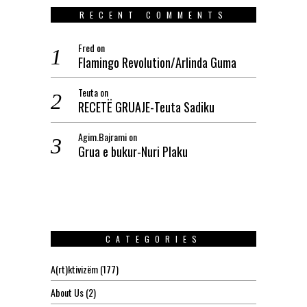
RECENT COMMENTS
Fred
on
Flamingo Revolution/Arlinda Guma
Teuta
on
RECETË GRUAJE-Teuta Sadiku
Agim.Bajrami
on
Grua e bukur-Nuri Plaku
CATEGORIES
A(rt)ktivizëm
(177)
About Us
(2)