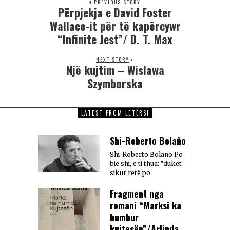
PREVIOUS STORY
Përpjekja e David Foster
Wallace-it për të kapërcywr
“Infinite Jest”/ D. T. Max
NEXT STORY
Një kujtim – Wislawa
Szymborska
LATEST FROM LETËRSI
Shi-Roberto Bolaño
Shi-Roberto Bolaño Po
bie shi, e ti thua: “duket
sikur retë po
Fragment nga
romani “Marksi ka
humbur
kujtesën”/Arlinda