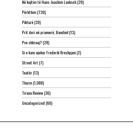
Në kujtim të Hans-Joachim Lanksch
(20)
Përkthim
(730)
Pikturë
(39)
Prit deri në pranverë, Bandini!
(13)
Pse shkruaj?
(28)
Si e kam njohur Frederik Rreshpjen
(2)
Street Art
(7)
Teatër
(13)
Tharm
(1,088)
Tirana Review
(36)
Uncategorized
(60)