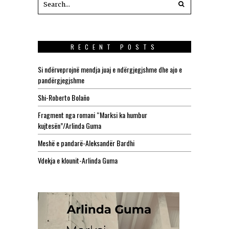
RECENT POSTS
Si ndërveprojnë mendja juaj e ndërgjegjshme dhe ajo e
pandërgjegjshme
Shi-Roberto Bolaño
Fragment nga romani “Marksi ka humbur
kujtesën”/Arlinda Guma
Meshë e pandarë-Aleksandër Bardhi
Vdekja e klounit-Arlinda Guma