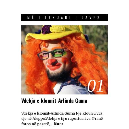
MË I LEXUARI I JAVES
01
Vdekja e klounit-Arlinda Guma
Vdekja e klounit-Arlinda Guma Një kloun u vra
dje në Aleppo.Vdekja e tij u raportua live. Pranë
More
fotos në gazetë, …