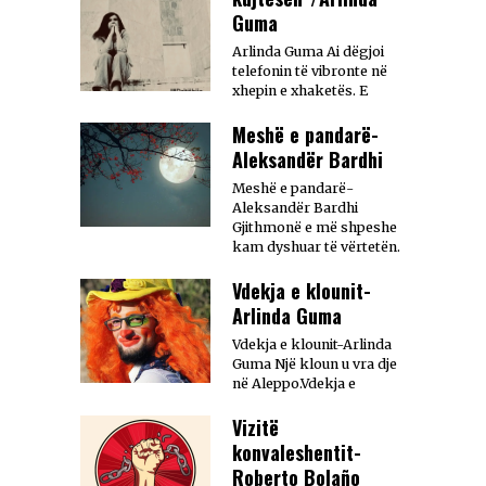
Guma
Arlinda Guma Ai dëgjoi
telefonin të vibronte në
xhepin e xhaketës. E
Meshë e pandarë-
Aleksandër Bardhi
Meshë e pandarë-
Aleksandër Bardhi
Gjithmonë e më shpeshe
kam dyshuar të vërtetën.
Vdekja e klounit-
Arlinda Guma
Vdekja e klounit-Arlinda
Guma Një kloun u vra dje
në Aleppo.Vdekja e
Vizitë
konvaleshentit-
Roberto Bolaño