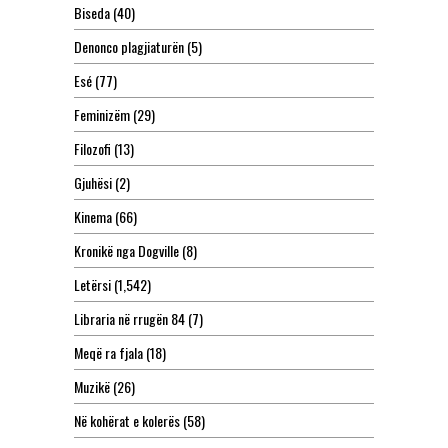
Biseda
(40)
Denonco plagjiaturën
(5)
Esé
(77)
Feminizëm
(29)
Filozofi
(13)
Gjuhësi
(2)
Kinema
(66)
Kronikë nga Dogville
(8)
Letërsi
(1,542)
Libraria në rrugën 84
(7)
Meqë ra fjala
(18)
Muzikë
(26)
Në kohërat e kolerës
(58)