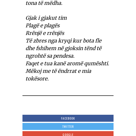
tona të mëdha.
Gjak i gjakut tim
Plagë e plagës
Rrënjë e rrënjës
Të zbres nga kryqi kur bota fle
dhe fshihem në gjoksin tënd të
ngrohtë sa pendesa.
Faqet e tua kanë aromë qumështi.
Mëkoj me të ëndrrat e mia
tokësore.
FACEBOOK
TWITTER
GOOGLE