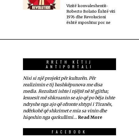
Vizitë konvaleshentit-
Roberto Bolaño Është viti
1976 dhe Revolucioni
është mposhtur por ne
RRETH KËTIJ
ANTIPORTALI
Nisi si një projekt për kulturën. Për
realizimin e tij bashkëpunova me disa
media. Rezultati ishte i njëjtë në të gjitha;
lexuesit më shkruanin se ajo që po bëja ishte
ndryshe nga ajo që ofronte shtypi i Tiranës,
ndërkohë që shkrimet e mia sa vinin dhe
hiqeshin nga qarkullimi...
Read More
FACEBOOK