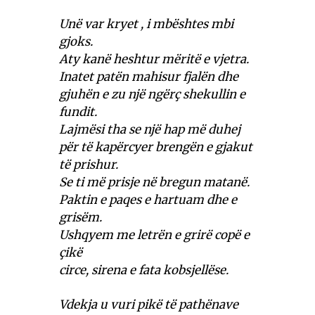
Unë var kryet , i mbështes mbi
gjoks.
Aty kanë heshtur mëritë e vjetra.
Inatet patën mahisur fjalën dhe
gjuhën e zu një ngërç shekullin e
fundit.
Lajmësi tha se një hap më duhej
për të kapërcyer brengën e gjakut
të prishur.
Se ti më prisje në bregun matanë.
Paktin e paqes e hartuam dhe e
grisëm.
Ushqyem me letrën e grirë copë e
çikë
circe, sirena e fata kobsjellëse.
Vdekja u vuri pikë të pathënave