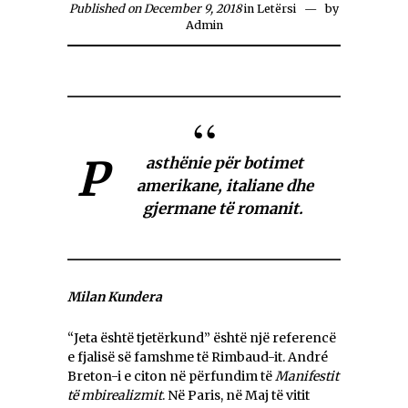
Published on December 9, 2018
in
Letërsi
by
Admin
P
asthënie për botimet
amerikane, italiane dhe
gjermane të romanit.
Milan Kundera
“Jeta është tjetërkund” është një referencë
e fjalisë së famshme të Rimbaud-it. André
Breton-i e citon në përfundim të
Manifestit
të mbirealizmit
. Në Paris, në Maj të vitit