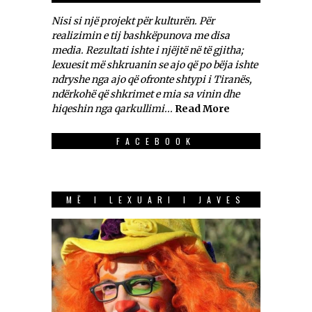
Nisi si një projekt për kulturën. Për
realizimin e tij bashkëpunova me disa
media. Rezultati ishte i njëjtë në të gjitha;
lexuesit më shkruanin se ajo që po bëja ishte
ndryshe nga ajo që ofronte shtypi i Tiranës,
ndërkohë që shkrimet e mia sa vinin dhe
hiqeshin nga qarkullimi...
Read More
FACEBOOK
MË I LEXUARI I JAVES