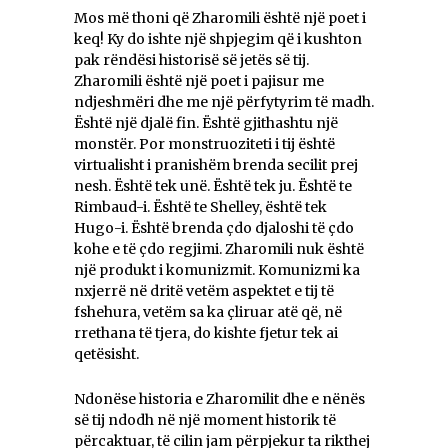
Mos më thoni që Zharomili është një poet i
keq! Ky do ishte një shpjegim që i kushton
pak rëndësi historisë së jetës së tij.
Zharomili është një poet i pajisur me
ndjeshmëri dhe me një përfytyrim të madh.
Është një djalë fin. Është gjithashtu një
monstër. Por monstruoziteti i tij është
virtualisht i pranishëm brenda secilit prej
nesh. Është tek unë. Është tek ju. Është te
Rimbaud-i. Është te Shelley, është tek
Hugo-i. Është brenda çdo djaloshi të çdo
kohe e të çdo regjimi. Zharomili nuk është
një produkt i komunizmit. Komunizmi ka
nxjerrë në dritë vetëm aspektet e tij të
fshehura, vetëm sa ka çliruar atë që, në
rrethana të tjera, do kishte fjetur tek ai
qetësisht.
Ndonëse historia e Zharomilit dhe e nënës
së tij ndodh në një moment historik të
përcaktuar, të cilin jam përpjekur ta rikthej