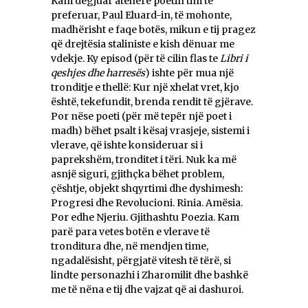
Kam dëgjuar atëherë poetin tim të
preferuar, Paul Eluard-in, të mohonte,
madhërisht e faqe botës, mikun e tij pragez
që drejtësia staliniste e kish dënuar me
vdekje. Ky episod (për të cilin flas te
Libri i
qeshjes dhe harresës
) ishte për mua një
tronditje e thellë: Kur një xhelat vret, kjo
është, tekefundit, brenda rendit të gjërave.
Por nëse poeti (për më tepër një poet i
madh) bëhet psalt i kësaj vrasjeje, sistemi i
vlerave, që ishte konsideruar si i
paprekshëm, tronditet i tëri. Nuk ka më
asnjë siguri, gjithçka bëhet problem,
çështje, objekt shqyrtimi dhe dyshimesh:
Progresi dhe Revolucioni. Rinia. Amësia.
Por edhe Njeriu. Gjithashtu Poezia. Kam
parë para vetes botën e vlerave të
tronditura dhe, në mendjen time,
ngadalësisht, përgjatë vitesh të tërë, si
lindte personazhi i Zharomilit dhe bashkë
me të nëna e tij dhe vajzat që ai dashuroi.