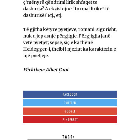
ç’mënyrë qëndrimi lirik shfaqet te
dashuria? A ekzistojnë “format lirike” të
dashurisë? Etj., etj.
Të gjitha këtyre pyetjeve, romani, sigurisht,
nuk u jep asnjë përgjigje. Përgjigjia janë
vetë pyetjet; sepse, siç e ka thënë
Heidegger-i, thelbi i njeriut ka karakterin e
një pyetjeje.
Përktheu
: Alket Çani
FACEBOOK
TWITTER
GOOGLE
PINTEREST
TAGS: