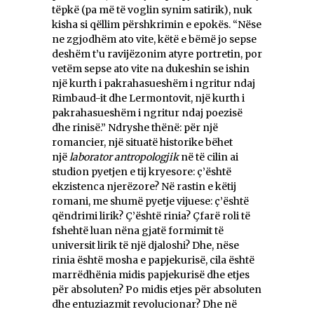
tëpkë (pa më të voglin synim satirik), nuk
kisha si qëllim përshkrimin e epokës. “Nëse
ne zgjodhëm ato vite, këtë e bëmë jo sepse
deshëm t’u ravijëzonim atyre portretin, por
vetëm sepse ato vite na dukeshin se ishin
një kurth i pakrahasueshëm i ngritur ndaj
Rimbaud-it dhe Lermontovit, një kurth i
pakrahasueshëm i ngritur ndaj poezisë
dhe rinisë.” Ndryshe thënë: për një
romancier, një situatë historike bëhet
një
laborator antropologjik
në të cilin ai
studion pyetjen e tij kryesore: ç’është
ekzistenca njerëzore? Në rastin e këtij
romani, me shumë pyetje vijuese: ç’është
qëndrimi lirik? Ç’është rinia? Çfarë roli të
fshehtë luan nëna gjatë formimit të
universit lirik të një djaloshi? Dhe, nëse
rinia është mosha e papjekurisë, cila është
marrëdhënia midis papjekurisë dhe etjes
për absoluten? Po midis etjes për absoluten
dhe entuziazmit revolucionar? Dhe në