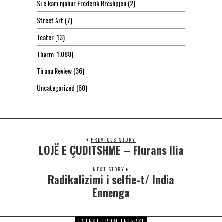
Si e kam njohur Frederik Rreshpjen
(2)
Street Art
(7)
Teatër
(13)
Tharm
(1,088)
Tirana Review
(36)
Uncategorized
(60)
PREVIOUS STORY
LOJË E ÇUDITSHME – Flurans Ilia
NEXT STORY
Radikalizimi i selfie-t/ India
Ennenga
LATEST FROM LETËRSI