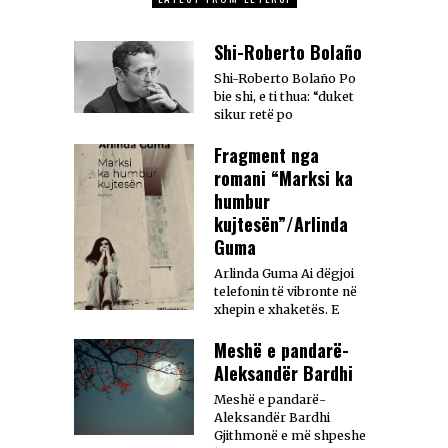
Shi-Roberto Bolaño
Shi-Roberto Bolaño Po
bie shi, e ti thua: “duket
sikur retë po
Fragment nga
romani “Marksi ka
humbur
kujtesën”/Arlinda
Guma
Arlinda Guma Ai dëgjoi
telefonin të vibronte në
xhepin e xhaketës. E
Meshë e pandarë-
Aleksandër Bardhi
Meshë e pandarë-
Aleksandër Bardhi
Gjithmonë e më shpeshe