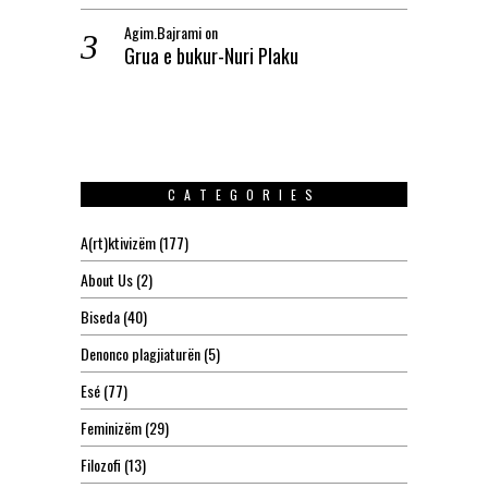
Agim.Bajrami
on
Grua e bukur-Nuri Plaku
CATEGORIES
A(rt)ktivizëm
(177)
About Us
(2)
Biseda
(40)
Denonco plagjiaturën
(5)
Esé
(77)
Feminizëm
(29)
Filozofi
(13)