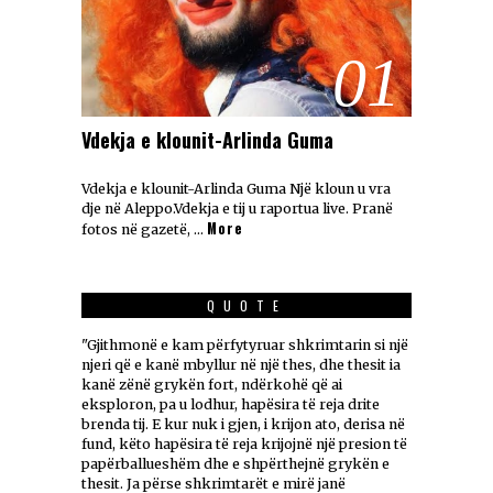
01
Vdekja e klounit-Arlinda Guma
Vdekja e klounit-Arlinda Guma Një kloun u vra
dje në Aleppo.Vdekja e tij u raportua live. Pranë
More
fotos në gazetë, …
QUOTE
"Gjithmonë e kam përfytyruar shkrimtarin si një
njeri që e kanë mbyllur në një thes, dhe thesit ia
kanë zënë grykën fort, ndërkohë që ai
eksploron, pa u lodhur, hapësira të reja drite
brenda tij. E kur nuk i gjen, i krijon ato, derisa në
fund, këto hapësira të reja krijojnë një presion të
papërballueshëm dhe e shpërthejnë grykën e
thesit. Ja përse shkrimtarët e mirë janë