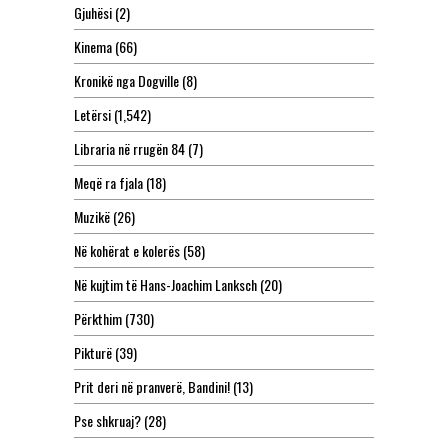
Gjuhësi
(2)
Kinema
(66)
Kronikë nga Dogville
(8)
Letërsi
(1,542)
Libraria në rrugën 84
(7)
Meqë ra fjala
(18)
Muzikë
(26)
Në kohërat e kolerës
(58)
Në kujtim të Hans-Joachim Lanksch
(20)
Përkthim
(730)
Pikturë
(39)
Prit deri në pranverë, Bandini!
(13)
Pse shkruaj?
(28)