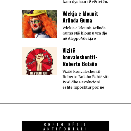
kam dyshuar të vërtetën.
Vdekja e klounit-
Arlinda Guma
Vdekja e klounit-Arlinda
Guma Një kloun u vra dje
në Aleppo.Vdekja e
Vizitë
konvaleshentit-
Roberto Bolaño
Vizitë konvaleshentit-
Roberto Bolaño Është viti
1976 dhe Revolucioni
është mposhtur por ne
RRETH KËTIJ
ANTIPORTALI