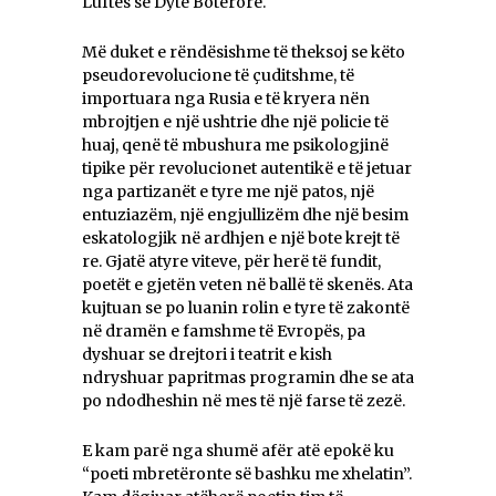
Luftës së Dytë Botërore.
Më duket e rëndësishme të theksoj se këto
pseudorevolucione të çuditshme, të
importuara nga Rusia e të kryera nën
mbrojtjen e një ushtrie dhe një policie të
huaj, qenë të mbushura me psikologjinë
tipike për revolucionet autentikë e të jetuar
nga partizanët e tyre me një patos, një
entuziazëm, një engjullizëm dhe një besim
eskatologjik në ardhjen e një bote krejt të
re. Gjatë atyre viteve, për herë të fundit,
poetët e gjetën veten në ballë të skenës. Ata
kujtuan se po luanin rolin e tyre të zakontë
në dramën e famshme të Evropës, pa
dyshuar se drejtori i teatrit e kish
ndryshuar papritmas programin dhe se ata
po ndodheshin në mes të një farse të zezë.
E kam parë nga shumë afër atë epokë ku
“poeti mbretëronte së bashku me xhelatin”.