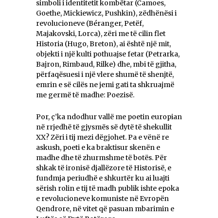
simboli i identitetit kombëtar (Camoes,
Goethe, Mickiewicz, Pushkin), zëdhënësi i
revolucioneve (Béranger, Petëf,
Majakovski, Lorca), zëri me të cilin flet
Historia (Hugo, Breton), ai është një mit,
objekti i një kulti pothuajse fetar (Petrarka,
Bajron, Rimbaud, Rilke) dhe, mbi të gjitha,
përfaqësuesi i një vlere shumë të shenjtë,
emrin e së cilës ne jemi gati ta shkruajmë
me germë të madhe: Poezisë.
Por, ç’ka ndodhur vallë me poetin europian
në rrjedhë të gjysmës së dytë të shekullit
XX? Zëri i tij mezi dëgjohet. Pa e vënë re
askush, poeti e ka braktisur skenën e
madhe dhe të zhurmshme të botës. Për
shkak të ironisë djallëzore të Historisë, e
fundmja periudhë e shkurtër ku ai luajti
sërish rolin e tij të madh publik ishte epoka
e revolucioneve komuniste në Evropën
Qendrore, në vitet që pasuan mbarimin e