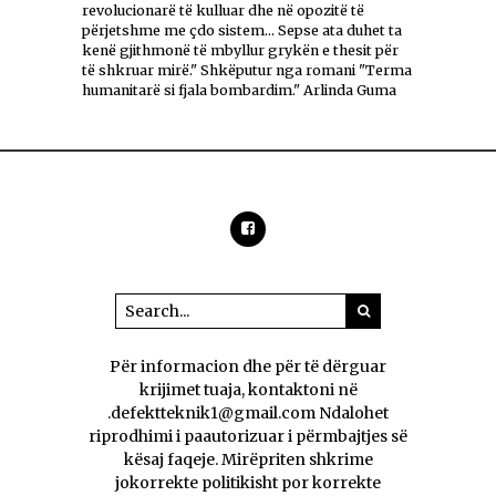
revolucionarë të kulluar dhe në opozitë të
përjetshme me çdo sistem... Sepse ata duhet ta
kenë gjithmonë të mbyllur grykën e thesit për
të shkruar mirë." Shkëputur nga romani "Terma
humanitarë si fjala bombardim." Arlinda Guma
Për informacion dhe për të dërguar
krijimet tuaja, kontaktoni në
.defektteknik1@gmail.com Ndalohet
riprodhimi i paautorizuar i përmbajtjes së
kësaj faqeje. Mirëpriten shkrime
jokorrekte politikisht por korrekte