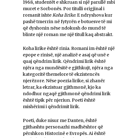
1968, studentët e shkruan si një parullë mbi
muret e Sorbonës. Por titulli origjinal i
romanit ishte
Koha lirike
. E ndryshova kur
pashë tmerrin në fytyrën e botuesve të mi
që dyshonin nëse ndokush do mund të
blinte një roman me një titull kaq abstrakt.
Koha lirike është rinia. Romani im është një
epope e rinisë, një analizë e asaj që unë e
quaj qëndrim lirik. Qëndrimi lirik është
njëra nga mundësitë e gjithkujt, njëra nga
kategoritë themelore të ekzistencës
njerëzore. Nëse poezia lirike, si zhanër
letrar, ka ekzistuar gjithmonë, kjo ka
ndodhur ngaqë gjithmonë qëndrimi lirik
është tipik për njeriun. Poeti është
mishërimi i qëndrimit lirik.
Poeti, duke nisur me Danten, është
gjithashtu personazhi madhështor që
përshkon Historinë e Evropës. Ai është